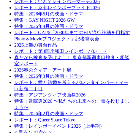
レポート：いわてレインボーマーチ2026
レポート：京都レインボープライド2026
特集：2026年5月の映画・ドラマ
特集：GAY NIGHT 2026 GW
特集：2026年4月の映画・ドラマ
レポート：GAP6「2030年までのHIV流行終結を目指す
Photo＆Movieプロジェクト」記者発表会
2026上期の舞台作品
レポート：第4回岸和田レインボーパレード
春だから検査を受けよう！ 東京都新宿東口検査・相談
室レポート
2026春のクィア・アート展
特集：2026年3月の映画・ドラマ
レポート：愛と結婚を考えるバレンタインパーティー
in 新宿二丁目
特集：アジアンクィア映画祭2026
特集：衆院選2026 〜私たちの未来への一票を投じまし
ょう〜
特集：2026年2月の映画・ドラマ
レポート：Queer Space Tokyo
特集：レインボーイベント2026（上半期）
< 戻る
2 / 47
次へ >