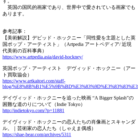
す。
英国の国民的画家であり、世界中で愛されている画家でも
あります。
参考記事：
【美術解説】デビッド・ホックニー「同性愛を主題とした英
国ポップ・アーティスト」（Artpedia アートペディア/ 近現
代美術の百科事典）
https://www.artpedia.asia/david-hockney/
英国ポップ・アーティスト デヴィッド・ホックニー（アー
ト買取協会）
https://www.artkaitori.com/staff-
blog/%E8%8B%B1%E5%9B%BD%E3%83%9D%E3%83%83%E
デイヴィッド・ホックニーを追った映画 “A Bigger Splash”の
困難な道のりについて（Indie Tokyo）
http://indietokyo.com/?p=11881
デイヴィッド・ホックニーの恋人たちの肖像画とスキャンダ
ル。｜芸術家の恋人たち（しゃえま偶感）
https://shae-bear.com/archives/5311