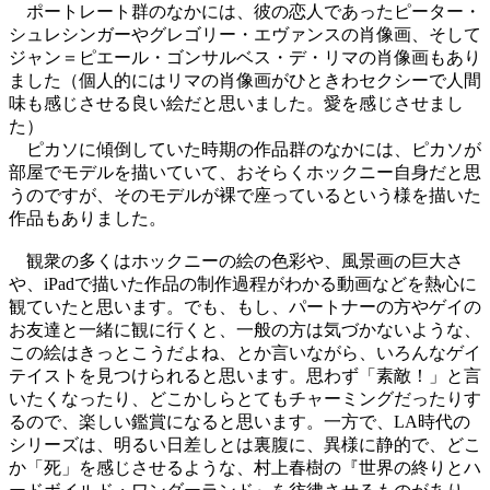
ポートレート群のなかには、彼の恋人であったピーター・
シュレシンガーやグレゴリー・エヴァンスの肖像画、そして
ジャン＝ピエール・ゴンサルベス・デ・リマの肖像画もあり
ました（個人的にはリマの肖像画がひときわセクシーで人間
味も感じさせる良い絵だと思いました。愛を感じさせまし
た）
ピカソに傾倒していた時期の作品群のなかには、ピカソが
部屋でモデルを描いていて、おそらくホックニー自身だと思
うのですが、そのモデルが裸で座っているという様を描いた
作品もありました。
観衆の多くはホックニーの絵の色彩や、風景画の巨大さ
や、iPadで描いた作品の制作過程がわかる動画などを熱心に
観ていたと思います。でも、もし、パートナーの方やゲイの
お友達と一緒に観に行くと、一般の方は気づかないような、
この絵はきっとこうだよね、とか言いながら、いろんなゲイ
テイストを見つけられると思います。思わず「素敵！」と言
いたくなったり、どこかしらとてもチャーミングだったりす
るので、楽しい鑑賞になると思います。一方で、LA時代の
シリーズは、明るい日差しとは裏腹に、異様に静的で、どこ
か「死」を感じさせるような、村上春樹の『世界の終りとハ