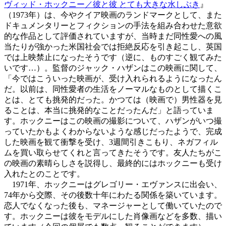
ヴィッド・ホックニー／彼と彼 とても大きな水しぶき
』
（1973年）は、今やクイア映画のランドマークとして、また
ドキュメンタリーとフィクションの手法を組み合わせた意欲
的な作品として評価されていますが、当時まだ同性愛への風
当たりが強かった米国社会では拒絶反応を引き起こし、英国
では上映禁止になったそうです（逆に、ものすごく観てみた
いです…）。監督のジャック・ハザンはこの映画に関して、
「今ではこういった映画が、受け入れられるようになったん
だ。以前は、同性愛者の生活をノーマルなものとして描くこ
とは、とても挑発的だった。かつては（映画で）男性器を見
ることは、本当に挑発的なことだったんだ」と語っていま
す。ホックニーはこの映画の撮影について、ハザンがいつ撮
っていたかもよくわからないような感じだったようで、完成
した映画を観て衝撃を受け、3週間引きこもり、ネガフィル
ムを買い取らせてくれと言ってきたそうです。友人たちがこ
の映画の素晴らしさを説得し、最終的にはホックニーも受け
入れたとのことです。
1971年、ホックニーはグレゴリー・エヴァンスに出会い、
74年から交際、その後数十年にわたる関係を築いています。
恋人でなくなった後も、マネージャーとして働いていたので
す。ホックニーは彼をモデルにした肖像画などを多数、描い