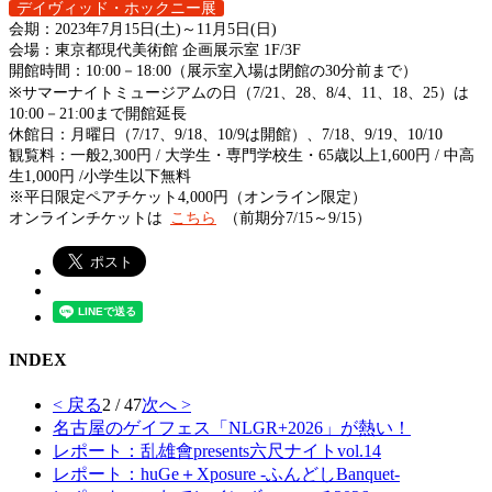
デイヴィッド・ホックニー展
会期：2023年7月15日(土)～11月5日(日)
会場：東京都現代美術館 企画展示室 1F/3F
開館時間：10:00－18:00（展示室入場は閉館の30分前まで）
※サマーナイトミュージアムの日（7/21、28、8/4、11、18、25）は
10:00－21:00まで開館延長
休館日：月曜日（7/17、9/18、10/9は開館）、7/18、9/19、10/10
観覧料：一般2,300円 / 大学生・専門学校生・65歳以上1,600円 / 中高
生1,000円 /小学生以下無料
※平日限定ペアチケット4,000円（オンライン限定）
オンラインチケットは
こちら
（前期分7/15～9/15）
INDEX
< 戻る
2 / 47
次へ >
名古屋のゲイフェス「NLGR+2026」が熱い！
レポート：乱雄會presents六尺ナイトvol.14
レポート：huGe＋Xposure -ふんどしBanquet-