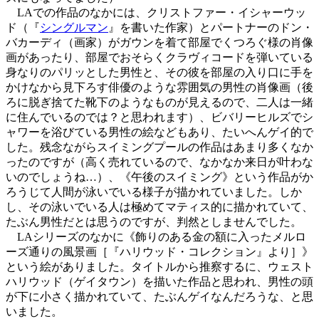
LAでの作品のなかには、クリストファー・イシャーウッ
ド（『
シングルマン
』を書いた作家）とパートナーのドン・
バカーディ（画家）がガウンを着て部屋でくつろぐ様の肖像
画があったり、部屋でおそらくクラヴィコードを弾いている
身なりのパリッとした男性と、その彼を部屋の入り口に手を
かけなから見下ろす俳優のような雰囲気の男性の肖像画（後
ろに脱ぎ捨てた靴下のようなものが見えるので、二人は一緒
に住んでいるのでは？と思われます）、ビバリーヒルズでシ
ャワーを浴びている男性の絵などもあり、たいへんゲイ的で
した。残念ながらスイミングプールの作品はあまり多くなか
ったのですが（高く売れているので、なかなか来日が叶わな
いのでしょうね…）、《午後のスイミング》という作品がか
ろうじて人間が泳いでいる様子が描かれていました。しか
し、その泳いでいる人は極めてマティス的に描かれていて、
たぶん男性だとは思うのですが、判然としませんでした。
LAシリーズのなかに《飾りのある金の額に入ったメルロ
ーズ通りの風景画［『ハリウッド・コレクション』より］》
という絵がありました。タイトルから推察するに、ウェスト
ハリウッド（ゲイタウン）を描いた作品と思われ、男性の頭
が下に小さく描かれていて、たぶんゲイなんだろうな、と思
いました。