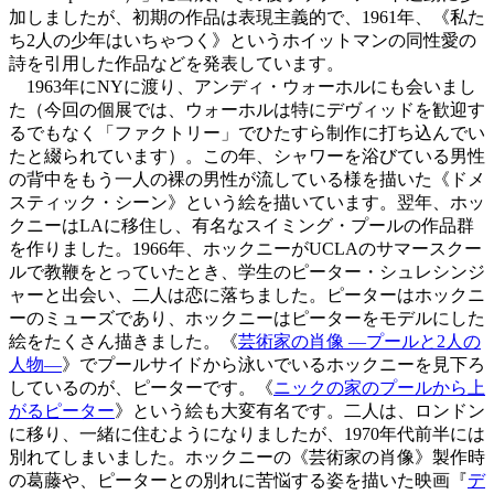
加しましたが、初期の作品は表現主義的で、1961年、《私た
ち2人の少年はいちゃつく》というホイットマンの同性愛の
詩を引用した作品などを発表しています。
1963年にNYに渡り、アンディ・ウォーホルにも会いまし
た（今回の個展では、ウォーホルは特にデヴィッドを歓迎す
るでもなく「ファクトリー」でひたすら制作に打ち込んでい
たと綴られています）。この年、シャワーを浴びている男性
の背中をもう一人の裸の男性が流している様を描いた《ドメ
スティック・シーン》という絵を描いています。翌年、ホッ
クニーはLAに移住し、有名なスイミング・プールの作品群
を作りました。1966年、ホックニーがUCLAのサマースクー
ルで教鞭をとっていたとき、学生のピーター・シュレシンジ
ャーと出会い、二人は恋に落ちました。ピーターはホックニ
ーのミューズであり、ホックニーはピーターをモデルにした
絵をたくさん描きました。《
芸術家の肖像 ―プールと2人の
人物―
》でプールサイドから泳いでいるホックニーを見下ろ
しているのが、ピーターです。《
ニックの家のプールから上
がるピーター
》という絵も大変有名です。二人は、ロンドン
に移り、一緒に住むようになりましたが、1970年代前半には
別れてしまいました。ホックニーの《芸術家の肖像》製作時
の葛藤や、ピーターとの別れに苦悩する姿を描いた映画『
デ