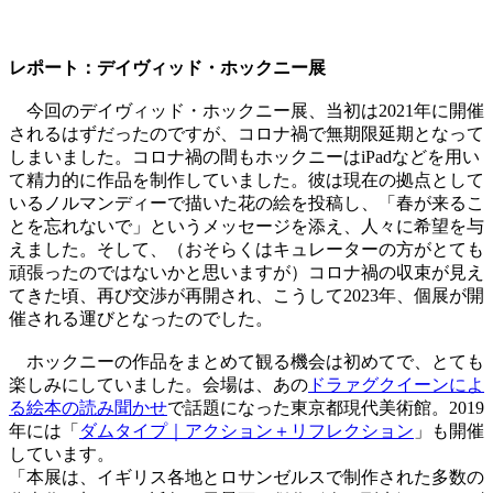
レポート：デイヴィッド・ホックニー展
今回のデイヴィッド・ホックニー展、当初は2021年に開催
されるはずだったのですが、コロナ禍で無期限延期となって
しまいました。コロナ禍の間もホックニーはiPadなどを用い
て精力的に作品を制作していました。彼は現在の拠点として
いるノルマンディーで描いた花の絵を投稿し、「春が来るこ
とを忘れないで」というメッセージを添え、人々に希望を与
えました。そして、（おそらくはキュレーターの方がとても
頑張ったのではないかと思いますが）コロナ禍の収束が見え
てきた頃、再び交渉が再開され、こうして2023年、個展が開
催される運びとなったのでした。
ホックニーの作品をまとめて観る機会は初めてで、とても
楽しみにしていました。会場は、あの
ドラァグクイーンによ
る絵本の読み聞かせ
で話題になった東京都現代美術館。2019
年には「
ダムタイプ｜アクション＋リフレクション
」も開催
しています。
「本展は、イギリス各地とロサンゼルスで制作された多数の