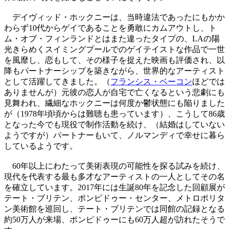
デイヴィッド・ホックニーは、当時違法であったにもかか
わらず10代からゲイであることを勇敢にカムアウトし、ト
ム・オブ・フィンランドとはまた違ったタイプの、LAの陽
光きらめくスイミングプールでのゲイテイストな作品で一世
を風靡し、恋もして、その様子を捉えた映画も評価され、以
降もパートナーシップを築きながら、世界的なアーティスト
として活躍してきました。（
フランシス・ベーコン
ほどでは
ありませんが）元彼の恋人が自宅で亡くなるという悲劇にも
見舞われ、繊細なホックニーは何度か鬱状態にも陥りました
が（1978年頃頃からは難聴も患っています）、こうして86歳
となった今でも現役で制作活動を続け、（結婚はしていない
ようですが）パートナーもいて、ノルマンディで幸せに暮ら
しているようです。
60年以上にわたって美術表現の可能性を探る試みを続け、
現代を代表する最も多才なアーティストの一人としてその名
を確立しています。2017年には生誕80年を記念した回顧展が
テート・ブリテン、ポンピドゥー・センター、メトロポリタ
ン美術館を巡回し、テート・ブリテンでは同館の記録となる
約50万人が来場、ポンピドゥーにも60万人超が訪れたそうで