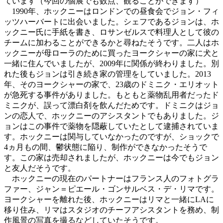
ています（今回の個展でも数点、観ることができます）
1990年、ホックニーはロンドンでの昼食会でジョン・フィ
ッツハーバートに出会いました。シェフであるジョンは、ホ
ックニー氏に手紙を書き、ロサンゼルスで料理人として彼の
チームに加わることができるかと尋ねたそうです。二人はホ
ックニーが母ローラのために買ったヨークシャーの家に犬と
一緒に住んでいましたが、2009年に関係が終わりました。別
れた後もジョンは引き続き家の管理をしていました。2013
年、そのヨークシャーの家で、23歳のドミニク・エリオット
が急死する事件がありました。もともと薬物乱用者だったド
ミニクが、誤って漂白剤を飲んだためです。ドミニクはジョ
ンの恋人で、ホックニーのアシスタントでもありました。ジ
ョンはこの事件で薬物を隠蔽していたとして逮捕されていま
す。ホックニーは関与していなかったのですが、ショックで
4ヵ月もの間、鬱状態に陥り、制作ができなかったそうで
す。この家は売却されましたが、ホックニーは今でもジョン
と友人だそうです。
ホックニーの現在のパートナーはフランス人のフォトグラ
ファー、ジャン＝ピエール・ゴンサルベス・デ・リマです。
ヨークシャーを離れた後、ホックニーはリマと一緒にLAに
移り住み、リマはスタジオのチーフアシスタントを務め、制
作風景の写真を撮るなどしていたそうです。