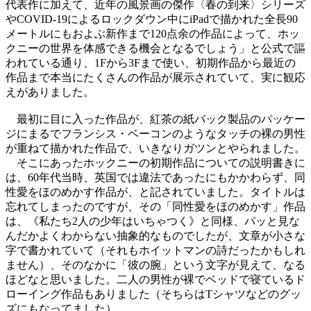
代表作に加えて、近年の風景画の傑作〈春の到来〉シリーズ
やCOVID-19によるロックダウン中にiPadで描かれた全長90
メートルにもおよぶ新作まで120点余の作品によって、ホッ
クニーの世界を体感できる機会となるでしょう」と公式で謳
われている通り、1Fから3Fまで使い、初期作品から最近の
作品まで本当にたくさんの作品が展示されていて、実に観応
えがありました。
最初に目に入った作品が、紅茶の紙バック製品のパッケー
ジにまるでフランシス・ベーコンのようなタッチの裸の男性
が重ねて描かれた作品で、いきなりガツンとやられました。
そこにあったホックニーの初期作品についての説明書きに
は、60年代当時、英国では違法であったにもかかわらず、同
性愛をほのめかす作品が、と記されていました。タイトルは
忘れてしまったのですが、その「同性愛をほのめかす」作品
は、《私たち2人の少年はいちゃつく》と同様、パッと見な
んだかよくわからない抽象的なものでしたが、文章が小さな
字で書かれていて（それもホイットマンの詩だったかもしれ
ません）、そのなかに「彼の腕」という文字が見えて、なる
ほどなと思いました。二人の男性が裸でベッドで寝ているド
ローイング作品もありました（そちらはTシャツなどのグッ
ズにもなってました）