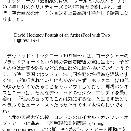
ホックニーの《芸術家の肖像 ―プールと2人の人物―》は
2018年11月のクリスティーズで約102億円で落札され、当
時、存命画家のオークション史上最高落札額として話題にな
りました。
David Hockney Portrait of an Artist (Pool with Two
Figures) 1971
デヴィッド・ホックニー（1937年〜）は、ヨークシャーの
ブラッドフォードという街の労働者階級の家に生まれ、子ど
もの頃は新聞や雑誌などの余白部分に絵を描いていたそうで
す。当時、英国ではソドミー法（同性間の性行為を違法とす
る法）が施行されていたにもかかわらず、ホックニーは10代
の頃からゲイであることをカムアウトしており、両親のケネ
スとローラは、そんなデヴィッドのセクシュアリティを受け
容れ、「他人の言ってることは気にするな」と励ますほどリ
ベラルでヒューマニストだったそうです（素晴らしいです
ね）
地元の美術大学の後、ロンドンのロイヤル・カレッジ・オ
ブ・アートに進み、「若手現代芸術家展（Young
Comtemporaries）」に出展、その後ポップ・アート運動に参