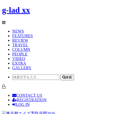
g-lad xx
NEWS
FEATURES
REVIEW
TRAVEL
COLUMN
PEOPLE
VIDEO
EXTRA
GALLERY
検索
CONTACT US
REGISTRATION
LOG IN