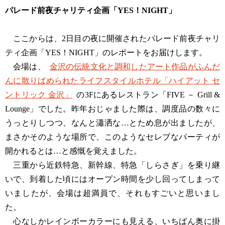
パレード前夜チャリティ企画「YES！NIGHT」
ここからは、2日目の夜に開催されたパレード前夜チャリ
ティ企画「YES！NIGHT」のレポートをお届けします。
会場は、
金沢の伝統文化と調和したアート作品がふんだ
んに散りばめられたライフスタイルホテル「ハイアット セ
ントリック 金沢」
の3Fにあるレストラン「FIVE － Grill &
Lounge」でした。昨年おじゃました際は、調度品の数々に
うっとりしつつ、なんと瀟洒な…とため息が出ましたが、
まさかそのような場所で、このようなセレブなパーティが
開かれるとは…と感慨を覚えました。
三重から近鉄特急、新幹線、特急「しらさぎ」を乗り継
いで、到着した頃にはオープン時間を少し回ってしまって
いましたが、会場は超満員で、それもすごいと思いまし
た。
心なしかレインボーカラーにも見える、いちばん奥に掛