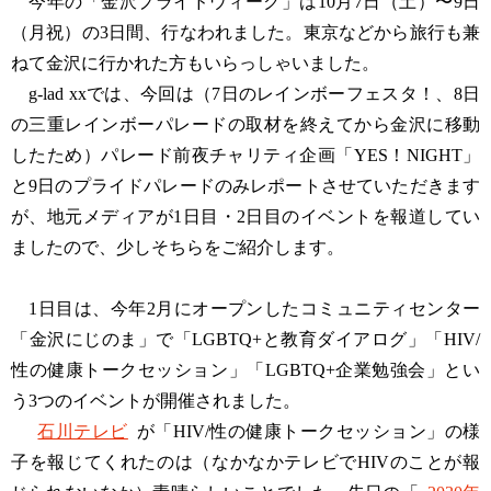
今年の「金沢プライドウィーク」は10月7日（土）〜9日
（月祝）の3日間、行なわれました。東京などから旅行も兼
ねて金沢に行かれた方もいらっしゃいました。
g-lad xxでは、今回は（7日のレインボーフェスタ！、8日
の三重レインボーパレードの取材を終えてから金沢に移動
したため）パレード前夜チャリティ企画「YES！NIGHT」
と9日のプライドパレードのみレポートさせていただきます
が、地元メディアが1日目・2日目のイベントを報道してい
ましたので、少しそちらをご紹介します。
1日目は、今年2月にオープンしたコミュニティセンター
「金沢にじのま」で「LGBTQ+と教育ダイアログ」「HIV/
性の健康トークセッション」「LGBTQ+企業勉強会」とい
う3つのイベントが開催されました。
石川テレビ
が「HIV/性の健康トークセッション」の様
子を報じてくれたのは（なかなかテレビでHIVのことが報