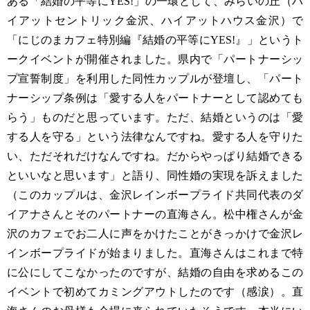
ある「結婚の平等にYES!」の一環として、みらいの丘（ハ
イアットセントリック金沢、ハイアットハウス金沢）で
「にじのまカフェ特別編『結婚の平等にYES!』」というト
ークイベントが開催されました。県内で「パートナーシッ
プ宣誓制度」を利用した同性カップルが登壇し、「パート
ナーシップ条例は「愛する人をパートナーとして認めても
らう」ものだと思っています。ただ、結婚というのは「愛
する人を守る」という法律なんですね。愛する人を守りた
い、ただそれだけなんですね。だからやっぱり結婚できる
といいなと思います」と語り、同性婚の実現を訴えました
（このカップルは、金沢レインボープライド共同代表のダ
イアナさんとそのパートナーの直海さん。松中権さんが金
沢のカフェでお二人に声をかけたことがきっかけで金沢レ
インボープライドが始まりました。直海さんはこれまで特
に公にしてこなかったのですが、結婚の自由を求めるこの
イベントで初めてカミングアウトしたのです（感涙）。直