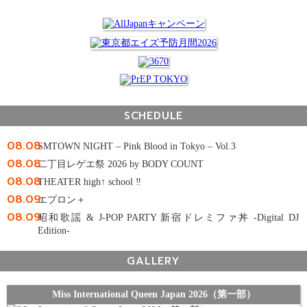
SCHEDULE
08.08
SMTOWN NIGHT – Pink Blood in Tokyo – Vol.3
08.08
二丁目レゲエ祭 2026 by BODY COUNT
08.08
THEATER high↑ school ‼
08.09
エプロン＋
08.09
昭和歌謡 & J-POP PARTY 新宿ドレミファ丼 -Digital DJ
Edition-
GALLERY
Miss International Queen Japan 2026（第一部）