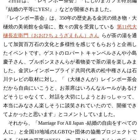
2日目は、「レインボー茶会」「にじのまカフェ特別編
『結婚の平等にYES!』」などが開催されました。
「レインボー茶会」は、350年の歴史ある金沢の焼き物・大
樋焼の美術館を会場に、数々の賞を受賞している
第11代大
樋長左衛門（おおひちょうざえもん）さん
らが茶の湯を通
して加賀百万石の文化と多様性を感じてもらおうと企画し
たイベントです。ゲストのロバート キャンベルさんや小島
慶子さん、ブルボンヌさんらが着物姿で茶の湯を楽しみま
した。金沢レインボープライド共同代表の松中権さんは石
川テレビの取材に対し、「（大樋さんが）レインボー茶会
だから自由にいこうと、お茶席はいろんなルールがあるけ
どそうじゃなくて、対話を大切にしようとおっしゃって、
本当にみなさん楽しそうに談笑されていたので、開催でき
てよかったと思います」とコメントしていました。
それから、「Marriage For All Japan -結婚の自由をすべての
人に」と全国10地域のLGBTQ+団体の協働プロジェクトで