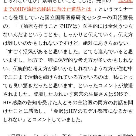
じられないなか）素晴らしいことでした。先日の「
2030年
までのHIV流行の終結に向けた道筋とは
」というセミナー
にも登壇していた国立国際医療研究センターの田沼室長
の、「（治療を行うことでHIVは）医学的には全然うつら
ないんだよということを、しっかりと伝えていく。伝え方
は難しいのかもしれないですけど、絶対にあきらめない」
「すごく活気があると思いました。とても進んでいると思
いますし、地方で、特に保守的な考え方が多いかもしれな
い、伝統的な考え方が多いかもしれないような方が住む中
でここまで活動を続けられている方がいるのは、私にとっ
ても良い驚きだったと思います」といったコメントが放送
されました。登壇したぷれいす東京の生島さんはSNSで、
HIV感染の告知を受けた人とその主治医の両方のお話を聞
けたことに感激し、「金沢はHIVのモデル都市になるかも
しれない」とコメントしていました。