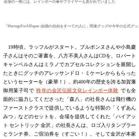
会場の一角には、レインボーの傘やフライヤーも置かれていました
「MarriageForAllJapan -結婚の自由をすべての人に」関連グッズや今年の
19時頃、ラッフルがスタート。ブルボンヌさんや小島慶
子さんはそのご著書を、八方不美人さんはCDを、ロバート
キャンベルさんはミラノでカプセルコレクションを展開し
たときにグッチのアレッサンドロ・ミケーレからもらった
というセーターを（豪華！）、約400年の歴史を誇る加賀藩
御用菓子司で
昨年の金沢伝統文化レインボー体験
でも全
面的に協力してくださった「森八」の社長さんは飛行機の
ファーストクラスで提供しているような特製の「くずあん
みつ」などのセットを、会場を提供してくれた「ハイアッ
ト セントリック 金沢」の社長さんは、ロゴ入りタンブラー
とランチ券、ご宿泊券を（すごい！）、そして金沢が本家