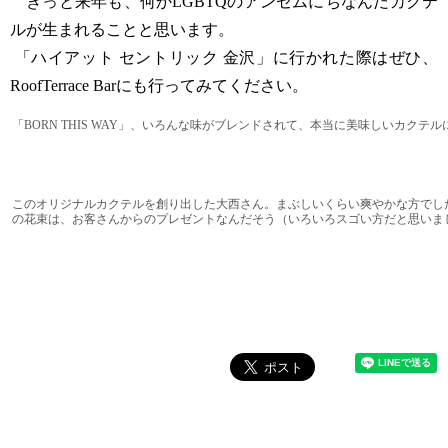
きっと来年も、何かLGBTQのアンセムにちなんだカクテ
ルが生まれることと思います。
「ハイアット セントリック 金沢」に行かれた際はぜひ、
RoofTerrace Barにも行ってみてください。
「BORN THIS WAY」、いろんな味がブレンドされて、本当に美味しいカクテ
このオリジナルカクテルを創り出した大西さん。まぶしいくらい爽やかな方でし
の花束は、お客さんからのプレゼントなんだそう（いろいろスゴい方だと思いま