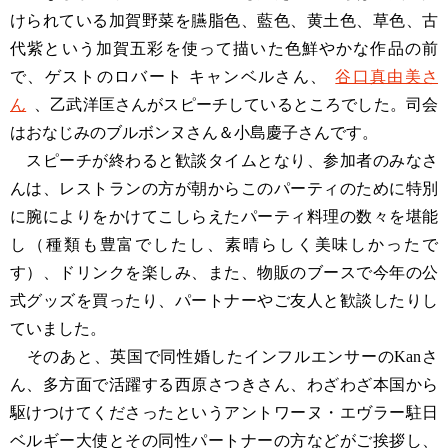
けられている加賀野菜を臙脂色、藍色、黄土色、草色、古
代紫という加賀五彩を使って描いた色鮮やかな作品の前
で、ゲストのロバート キャンベルさん、
谷口真由美さ
ん
、乙武洋匡さんがスピーチしているところでした。司会
はおなじみのブルボンヌさん＆小島慶子さんです。
スピーチが終わると歓談タイムとなり、参加者のみなさ
んは、レストランの方が朝からこのパーティのために特別
に腕によりをかけてこしらえたパーティ料理の数々を堪能
し（種類も豊富でしたし、素晴らしく美味しかったで
す）、ドリンクを楽しみ、また、物販のブースで今年の公
式グッズを買ったり、パートナーやご友人と歓談したりし
ていました。
そのあと、英国で同性婚したインフルエンサーのKanさ
ん、多方面で活躍する西原さつきさん、わざわざ本国から
駆けつけてくださったというアントワーヌ・エヴラー駐日
ベルギー大使とその同性パートナーの方などがご挨拶し、