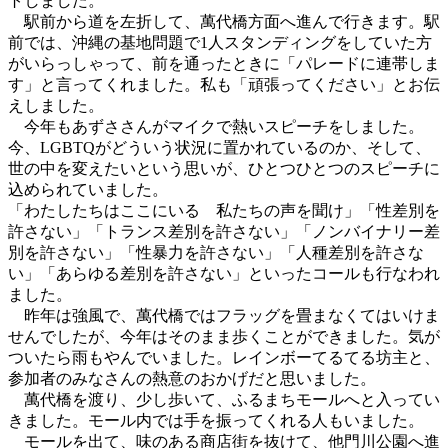
トしました。
駅前から道を左折して、萬代橋方面へ進んで行きます。駅
前では、沖縄の基地問題で1人スタンディングをしていた方
がいらっしゃって、前を通ったときに「パレードに連帯しま
す」と言ってくれました。私も「頑張ってください」とお伝
えしました。
今年もあずささんがマイクで熱いスピーチをしました。
今、LGBTQがどういう状況に置かれているのか、そして、
世の中を変えたいという思いが、ひとつひとつのスピーチに
込められていました。
「わたしたちはここにいる 私たちの声を聞け」「性差別を
許さない」「トランス差別を許さない」「ノンバイナリー差
別を許さない」「性暴力を許さない」「人種差別を許さな
い」「あらゆる差別を許さない」といったコールも行なわれ
ました。
昨年は強風で、萬代橋ではフラッグを畳まなくてはいけま
せんでしたが、今年はそのまま歩くことができました。気が
ついたら雨もやんでいました。レインボーてるてる坊主と、
参加者のみなさんの熱意のおかげだと思いました。
萬代橋を渡り、少し歩いて、ふるまちモールへと入ってい
きました。モール内では手を振ってくれる人もいました。
モールを出て、味のある商店街を抜けて、他門川公園へ進