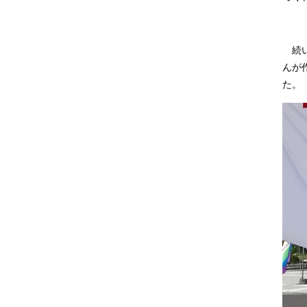
続い
んが
た。