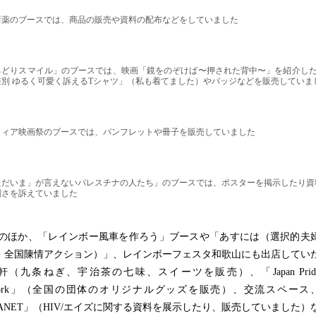
新薬のブースでは、商品の販売や資料の配布などをしていました
ろどりスマイル」のブースでは、映画「鏡をのぞけば〜押された背中〜」を紹介した
差別 ゆるく可愛く訴えるTシャツ」（私も着てました）やバッジなどを販売していま
クィア映画祭のブースでは、パンフレットや冊子を販売していました
ただいま」が言えないパレスチナの人たち」のブースでは、ポスターを掲示したり資
刻さを訴えていました
ほか、「レインボー風車を作ろう」ブースや「あすには（選択的夫
・全国陳情アクション）」、レインボーフェスタ和歌山にも出店してい
軒（九条ねぎ、宇治茶の七味、スイーツを販売）、「Japan Prid
twork」（全国の団体のオリジナルグッズを販売）、交流スペース
LANET」（HIV/エイズに関する資料を展示したり、販売していました）