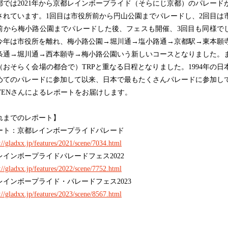
では2021年から京都レインボープライド（そらにじ京都）のパレード
されています。1回目は市役所前から円山公園までパレードし、2回目は
前から梅小路公園までパレードした後、フェスも開催、3回目も同様で
今年は市役所を離れ、梅小路公園→堀川通→塩小路通→京都駅→東本願
条通→堀川通→西本願寺→梅小路公園いう新しいコースとなりました。
（おそらく会場の都合で）TRPと重なる日程となりました。1994年の日
めてのパレードに参加して以来、日本で最もたくさんパレードに参加し
VENさんによるレポートをお届けします。
れまでのレポート】
ート：京都レインボープライドパレード
://gladxx.jp/features/2021/scene/7034.html
レインボープライドパレードフェス2022
://gladxx.jp/features/2022/scene/7752.html
レインボープライド・パレードフェス2023
://gladxx.jp/features/2023/scene/8567.html