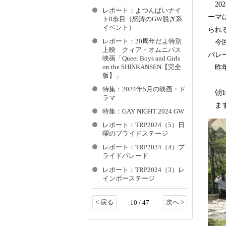
20
レポート：よつんばいナイ
ーマ
ト8歩目（怒涛のGW脱ぎ系
イベント）
られ
レポート：20周年だよ特別
今回
上映 クィア・オムニバス
パレ
映画「Queer Boys and Girls
昨年
on the SHINKANSEN【完全
版】」
特集：2024年5月の映画・ド
朝1
ラマ
まず
特集：GAY NIGHT 2024 GW
レポート：TRP2024（5）日
曜のプライドステージ
レポート：TRP2024（4）プ
ライドパレード
レポート：TRP2024（3）レ
インボーステージ
< 戻る
次へ >
10 / 47