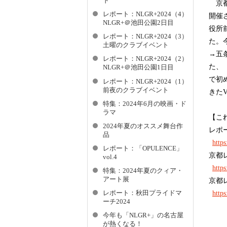
ド
京都
レポート：NLGR+2024（4）
開催
NLGR+＠池田公園2日目
役所
レポート：NLGR+2024（3）
た。
土曜のクラブイベント
→五
レポート：NLGR+2024（2）
た、
NLGR+＠池田公園1日目
で初
レポート：NLGR+2024（1）
前夜のクラブイベント
きた
特集：2024年6月の映画・ド
ラマ
【こ
2024年夏のオススメ舞台作
レポ
品
https
レポート：「OPULENCE」
京都
vol.4
https
特集：2024年夏のクィア・
アート展
京都
レポート：秋田プライドマ
https
ーチ2024
今年も「NLGR+」の名古屋
が熱くなる！