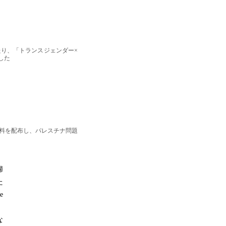
り、「トランスジェンダー×
した
料を配布し、パレスチナ問題
婦
た
e
、
な