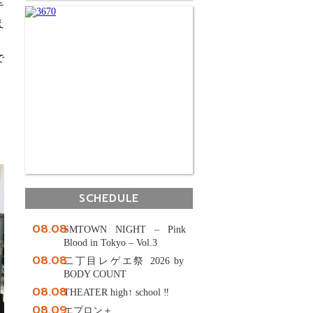
テ
え
で
SCHEDULE
08.08
SMTOWN NIGHT – Pink
Blood in Tokyo – Vol.3
08.08
二丁目レゲエ祭 2026 by
BODY COUNT
08.08
THEATER high↑ school ‼
08.09
エプロン＋