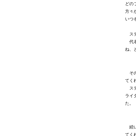
どの
方々
いつ
ステ
代表
ね、
その
てく
ステ
ライ
た。
続い
てく