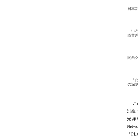
日本
「い
職業
関西
「「
の深
この
別姓
光洋
Ne
「P