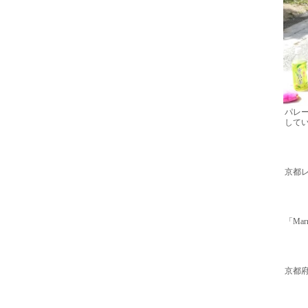
パレ
して
京都
「Ma
京都