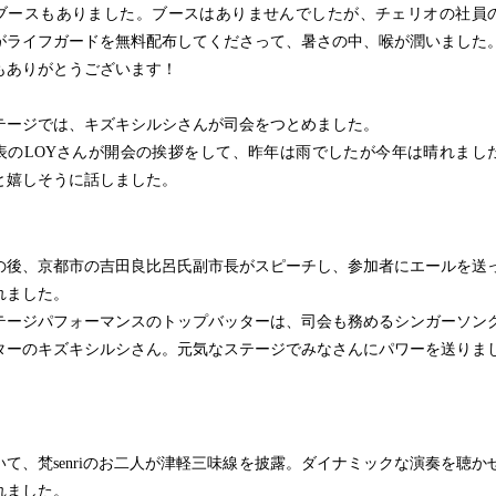
ブースもありました。ブースはありませんでしたが、チェリオの社員
がライフガードを無料配布してくださって、暑さの中、喉が潤いました
もありがとうございます！
ージでは、キズキシルシさんが司会をつとめました。
のLOYさんが開会の挨拶をして、昨年は雨でしたが今年は晴れまし
と嬉しそうに話しました。
後、京都市の吉田良比呂氏副市長がスピーチし、参加者にエールを送
れました。
ージパフォーマンスのトップバッターは、司会も務めるシンガーソン
ターのキズキシルシさん。元気なステージでみなさんにパワーを送りま
て、梵senriのお二人が津軽三味線を披露。ダイナミックな演奏を聴か
れました。