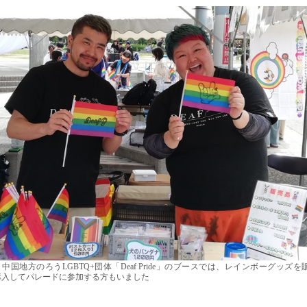
中国地方のろうLGBTQ+団体「Deaf Pride」のブースでは、レインボーグッズを
購入してパレードに参加する方もいました