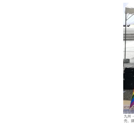
九州・
売。