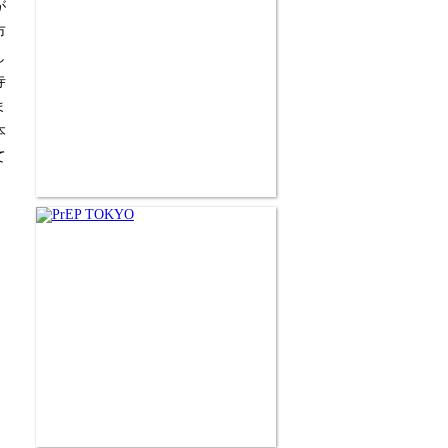
が
市
し
寺
ま
本
て