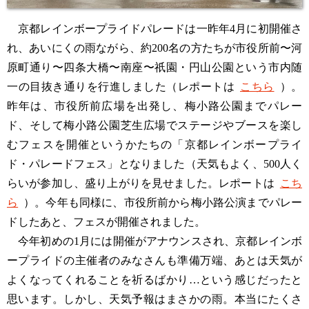
京都レインボープライドパレードは一昨年4月に初開催さ
れ、あいにくの雨ながら、約200名の方たちが市役所前〜河
原町通り〜四条大橋〜南座〜祇園・円山公園という市内随
一の目抜き通りを行進しました（レポートは
こちら
）。
昨年は、市役所前広場を出発し、梅小路公園までパレー
ド、そして梅小路公園芝生広場でステージやブースを楽し
むフェスを開催というかたちの「京都レインボープライ
ド・パレードフェス」となりました（天気もよく、500人く
らいが参加し、盛り上がりを見せました。レポートは
こち
ら
）。今年も同様に、市役所前から梅小路公演までパレー
ドしたあと、フェスが開催されました。
今年初めの1月には開催がアナウンスされ、京都レインボ
ープライドの主催者のみなさんも準備万端、あとは天気が
よくなってくれることを祈るばかり…という感じだったと
思います。しかし、天気予報はまさかの雨。本当にたくさ