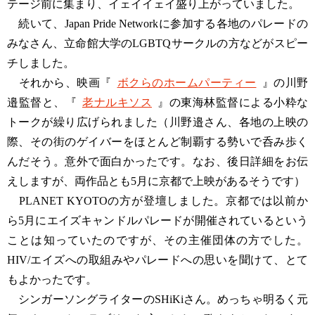
テージ前に集まり、イェイイェイ盛り上がっていました。
続いて、Japan Pride Networkに参加する各地のパレードの
みなさん、立命館大学のLGBTQサークルの方などがスピー
チしました。
それから、映画『
ボクらのホームパーティー
』の川野
邉監督と、『
老ナルキソス
』の東海林監督による小粋な
トークが繰り広げられました（川野邉さん、各地の上映の
際、その街のゲイバーをほとんど制覇する勢いで呑み歩く
んだそう。意外で面白かったです。なお、後日詳細をお伝
えしますが、両作品とも5月に京都で上映があるそうです）
PLANET KYOTOの方が登壇しました。京都では以前か
ら5月にエイズキャンドルパレードが開催されているという
ことは知っていたのですが、その主催団体の方でした。
HIV/エイズへの取組みやパレードへの思いを聞けて、とて
もよかったです。
シンガーソングライターのSHiKiさん。めっちゃ明るく元