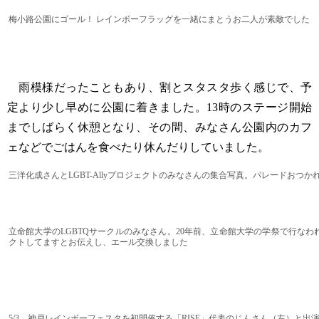
梅小路公園にゴール！ レインボーフラッグを一緒にまとうお二人が素敵でした
雨模様だったこともあり、割とスタスタ歩く感じで、予
定より少し早めに公園に着きました。13時のステージ開始
までしばらく休憩となり、その間、みなさん公園内のカフ
ェなどでごはんを食べたり休んだりしていました。
三洋化成さんとLGBT-Allyプロジェクトのみなさんの集合写真。パレードおつか
立命館大学のLGBTQサークルのみなさん。20年前、立命館大学の学祭で行な
クトしてますとお伝えし、エール交換しました
5/3、神戸レインボーフェスタを初開催する「RISE」代表のじんさん（左）と出