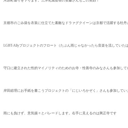
河原町通りを下ります。三洋化成会長の安藤さんもこの笑顔！
京都市のごみ袋を衣装に仕立てた素敵なドラァグクイーンは京都で活躍する牡丹
LGBT-Allyプロジェクトのフロート（たぶん雨じゃなかったら音楽を流していた
守口に建立された性的マイノリティのためのお寺・性善寺のみなさんも参加して
岸田総理にお手紙を書こうプロジェクトの「にじいろかぞく」さんも参加してい
雨にも負けず、意気揚々とパレードします。右手に見えるのは興正寺です