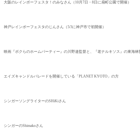
大阪のレインボーフェスタ！のみなさん（10月7日・8日に扇町公園で開催）
神戸レインボーフェスタのじんさん（5/3に神戸市で初開催）
映画『ボクらのホームパーティー』の川野邉監督と、『老ナルキソス』の東海林
エイズキャンドルパレードを開催している「PLANET KYOTO」の方
シンガーソングライターのSHiKiさん
シンガーのShimakoさん