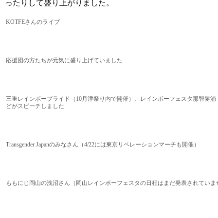
ったりして盛り上がりました。
KOTFEさんのライブ
応援団の方たちが元気に盛り上げていました
三重レインボープライド（10月津祭り内で開催）、レインボーフェスタ那智勝浦
どがスピーチしました
Transgender Japanのみなさん（4/22には東京リベレーションマーチも開催）
ももにじ岡山の浅沼さん（岡山レインボーフェスタの日程はまだ発表されていま