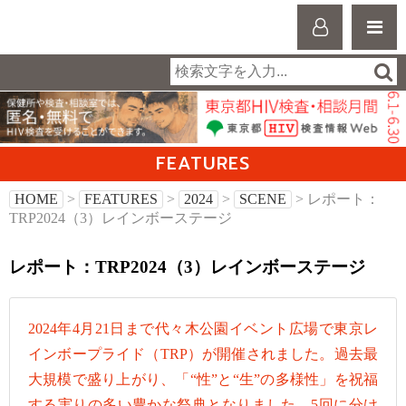
FEATURES
HOME
>
FEATURES
>
2024
>
SCENE
> レポート：
TRP2024（3）レインボーステージ
レポート：TRP2024（3）レインボーステージ
2024年4月21日まで代々木公園イベント広場で東京レ
インボープライド（TRP）が開催されました。過去最
大規模で盛り上がり、「“性”と“生”の多様性」を祝福
する実りの多い豊かな祭典となりました。5回に分け