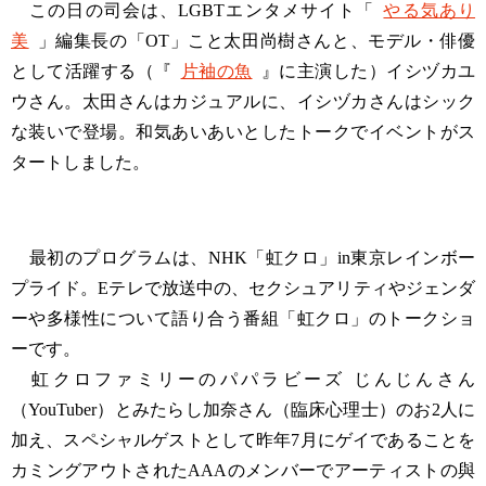
この日の司会は、LGBTエンタメサイト「
やる気あり
美
」編集長の「OT」こと太田尚樹さんと、モデル・俳優
として活躍する（『
片袖の魚
』に主演した）イシヅカユ
ウさん。太田さんはカジュアルに、イシヅカさんはシック
な装いで登場。和気あいあいとしたトークでイベントがス
タートしました。
最初のプログラムは、NHK「虹クロ」in東京レインボー
プライド。Eテレで放送中の、セクシュアリティやジェンダ
ーや多様性について語り合う番組「虹クロ」のトークショ
ーです。
虹クロファミリーのパパラビーズ じんじんさん
（YouTuber）とみたらし加奈さん（臨床心理士）のお2人に
加え、スペシャルゲストとして昨年7月にゲイであることを
カミングアウトされたAAAのメンバーでアーティストの與