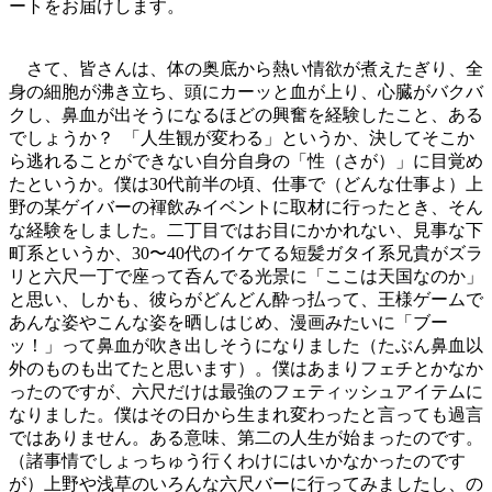
ートをお届けします。
さて、皆さんは、体の奥底から熱い情欲が煮えたぎり、全
身の細胞が沸き立ち、頭にカーッと血が上り、心臓がバクバ
クし、鼻血が出そうになるほどの興奮を経験したこと、ある
でしょうか？ 「人生観が変わる」というか、決してそこか
ら逃れることができない自分自身の「性（さが）」に目覚め
たというか。僕は30代前半の頃、仕事で（どんな仕事よ）上
野の某ゲイバーの褌飲みイベントに取材に行ったとき、そん
な経験をしました。二丁目ではお目にかかれない、見事な下
町系というか、30〜40代のイケてる短髪ガタイ系兄貴がズラ
リと六尺一丁で座って呑んでる光景に「ここは天国なのか」
と思い、しかも、彼らがどんどん酔っ払って、王様ゲームで
あんな姿やこんな姿を晒しはじめ、漫画みたいに「ブー
ッ！」って鼻血が吹き出しそうになりました（たぶん鼻血以
外のものも出てたと思います）。僕はあまりフェチとかなか
ったのですが、六尺だけは最強のフェティッシュアイテムに
なりました。僕はその日から生まれ変わったと言っても過言
ではありません。ある意味、第二の人生が始まったのです。
（諸事情でしょっちゅう行くわけにはいかなかったのです
が）上野や浅草のいろんな六尺バーに行ってみましたし、の