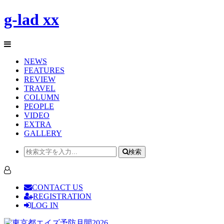
g-lad xx
NEWS
FEATURES
REVIEW
TRAVEL
COLUMN
PEOPLE
VIDEO
EXTRA
GALLERY
検索
CONTACT US
REGISTRATION
LOG IN