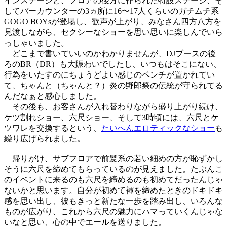
インステージと、フロアの後方に作られた特設ステージ、そ
してバーカウンターの3ヵ所に16〜17人くらいのガチムチ系
GOGO BOYsが登場し、歓声が上がり、みなさん四方八方を
見渡しながら、セクシーなショーを思い思いに楽しんでいら
っしゃいました。
どこまで書いていいのかわかりませんが、DJブースの後
ろのBR（DR）も大賑わいでしたし、いつもはそこにない、
行為をいたすのにちょうどよい感じのベンチが置かれてい
て、ちゃんと（ちゃんと？）炎の野郎祭の伝統が守られてる
んだなぁと感心しました。
その後も、お客さんが入れ替わりながら盛り上がり続け、
ケツ割れショー、六尺ショー、そして3時頃には、六尺とケ
ツワレを交換するという、
たいへんエロティックなショー
も
繰り広げられました。
帰りがけ、サブフロアで前髪系の若い細めの方が恥ずかし
そうに六尺を締めてもらっているのが見えました。たぶんこ
のイベントに来るのも六尺を締めるのも初めてだったんじゃ
ないかと思います。自分が初めて褌を締めたときのドキドキ
感を思い出し、彼もきっと新たな一歩を踏み出し、いろんな
ものが広がり、これから六尺の魅力にハマっていくんじゃな
いなと思い、心の中でエールを送りました。