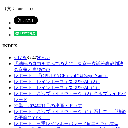
（文：Junchan）
INDEX
< 戻る
8 / 47
次へ >
「結婚の自由をすべての人に」東京一次訴訟高裁判決
の意義と喜びの声
レポート：「OPULENCE」vol.5＠Zepp Namba
レポート：レインボーフェスタ!2024（2）
レポート：レインボーフェスタ!2024（1）
レポート：金沢プライドウィーク（2）金沢プライドパ
レード
特集：2024年11月の映画・ドラマ
レポート：金沢プライドウィーク（1）石川でも「結婚
の平等にYES！」
レポート：三重レインボーパレードin津まつり2024