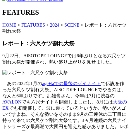
FEATURES
HOME
>
FEATURES
>
2024
>
SCENE
> レポート：六尺ケツ
割れ大祭
レポート：六尺ケツ割れ大祭
9月22日、AiSOTOPE LOUNGEでは6年ぶりとなる六尺ケツ
割れ大祭が開催され、熱い盛り上がりを見せました。
あの2022年1月の
ageHaでの最後のゲイナイト
で伝説を作
った六尺ケツ割れ大祭。AiSOTOPE LOUNGEでやるのは、
なんと6年ぶりです。乱雄會さん、今年は7月に渋谷の
AVALON
でも六尺ナイトを開催しましたし、8月には
大阪の
EX
でも初開催して、波に乗っているというか、勢いがスゴ
いですよね。そんな勢いをそのまま9月の三連休の二丁目に
持って来ての六尺ケツ割れ大祭です。3ヵ月連続の六尺ナイ
トシリーズが最高潮で大団円を迎えた感がありました。レポ