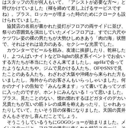
はスタッフの方が何人もいて、「アシストが必要な方〜」と
呼びかけていました（褌を締めて差し上げるサービスです
ね）。プラス、ロッカーが埋まった時のためにクロークも設
けられていました。
協賛店の名前が書かれた提灯がフロアの両サイドに並び、
祭りの雰囲気を演出していたメインフロアは、すでに六尺や
ケツワレ姿の裸の男たちが大勢ひしめきあう「肉の海」状態
で、それはそれは迫力のある、セクシーな光景でした。
カウンターでビールを頼み、友達に挨拶したり、乾杯した
り。よつんばいナイトなどD-lightの脱ぎ系イベントでお会い
する方たちが本当にたくさん来てましたし、ageHaで会って
たような人たちや、ジムで見かける人たち、OFやSNSで見
たことのある人たち、わざわざ大阪や沖縄から来られた方も
いましたし、海外からのお客さんもいらっしゃいました。何
かのナイトの告知で「みんな来ます」って書いてあってツボ
に入ったのですが、ホントにみんないる！って思いました。
プラス、見たことのない、惚れ惚れするほどガタイのデカい
兄貴たちが互いの筋トレの成果を称えあったり、じゃれあっ
たりしていて、たいそう目の保養になりました。天国の貫井
さんもさぞかし喜んだことでしょう。
そうこうしているうちにGOGOショーが始まりました。メ