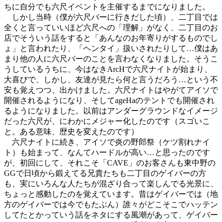
ちに自分でも六尺イベントを主催するまでになりました。
しかし当時（僕が六尺バーに行きだした頃）、二丁目では
全くと言っていいほど六尺への「理解」がなく、二丁目のお
店でそういう話をすると「あんなのお年寄りがするものでし
ょ」と言われたり、「ヘンタイ」扱いされたりして…僕はあ
まり他の人に六尺バーのことを言わなくなりました。そうこ
うしているうちに、今はなきArcHで六尺ナイトが始まり、
大喜びで、しかし、友達が見たら何と言うだろう…という不
安も覚えつつ、出かけました。六尺ナイトはやがてアイソで
開催されるようになり、そしてageHaのテントでも開催され
るようになりました。以前はアンダーグラウンドなイメージ
だった六尺が、にわかにメジャー化したのです（スゴいこ
と。ある意味、歴史を変えたのです）
六尺ナイトに続き、アイソで炎の野郎祭（ケツ割れナイ
ト）も始まって、なんてハードルが高い…と思ったのです
が、初回にして、それこそ「CAVE」のお客さんも東中野の
GGで日頃から鍛えてる兄貴たちも二丁目のゲイバーの方
も、実にいろんな人たちが混ざり合って楽しんでる光景に、
ちょっと感動したのを覚えています。昔はゲイバーでは（地
方のゲイバーでは今でもたぶん）誰々がどこそこでハッテン
してたとかっていう話をネタにする風潮があって、ゲイバー