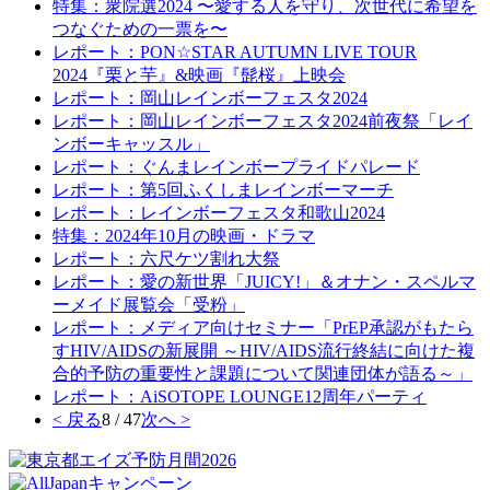
特集：衆院選2024 〜愛する人を守り、次世代に希望を
つなぐための一票を〜
レポート：PON☆STAR AUTUMN LIVE TOUR
2024『栗と芋』&映画『髭桜』上映会
レポート：岡山レインボーフェスタ2024
レポート：岡山レインボーフェスタ2024前夜祭「レイ
ンボーキャッスル」
レポート：ぐんまレインボープライドパレード
レポート：第5回ふくしまレインボーマーチ
レポート：レインボーフェスタ和歌山2024
特集：2024年10月の映画・ドラマ
レポート：六尺ケツ割れ大祭
レポート：愛の新世界「JUICY!」＆オナン・スペルマ
ーメイド展覧会「受粉」
レポート：メディア向けセミナー「PrEP承認がもたら
すHIV/AIDSの新展開 ～HIV/AIDS流行終結に向けた複
合的予防の重要性と課題について関連団体が語る～」
レポート：AiSOTOPE LOUNGE12周年パーティ
< 戻る
8 / 47
次へ >