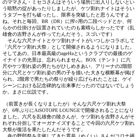
のママさん・ミセコさんはそういう場所に出入りしないとい
う暗黙の掟があったりしましたが、ケツ割れナイトはそうい
うタブーを打ち破ったし、限界を突破したと思うんですよ
ね。それと毎回、BR（DR）に搾○用の二段ベッドとか、何
らかの仕掛けが設置されていたのも素晴らしかったです（乱
雄會の吉野さんが作ってたんだそう。スゴいです）
そんな六尺ナイトとケツ割れナイトがいつしかコラボして
「六尺ケツ割れ大祭」として開催されるようになりました。
そしてあの、日本最高級のageHaというクラブでの最後のゲ
イナイトの光景は、忘れられません。BOX（テント）に六
尺やケツ割れ姿の男たちがひしめきあい、アリーナの2階部
分に六尺とケツ割れ姿の男の子を描いた大きな横断幕が掲げ
られ、2階席で男たちの祭りが繰り広げられたことは、ゲイ
シーンにおける記念碑的な出来事だったのではないでしょう
か。まさに伝説です。
（前置きが長くなりましたが）そんな六尺ケツ割れ大祭
が、6年ぶりにAiSOTOPE LOUNGEで開催されることになり
ました。六尺を乱雄會の陵さんが、ケツ割れを吉野さんがそ
れぞれ分担してオーガナイズすることで今回の六尺ケツ割れ
大祭が復活を果たしたんだそうです。
炎の野郎祭を主催してきた貫井（ぬくい）さんがコロナ禍