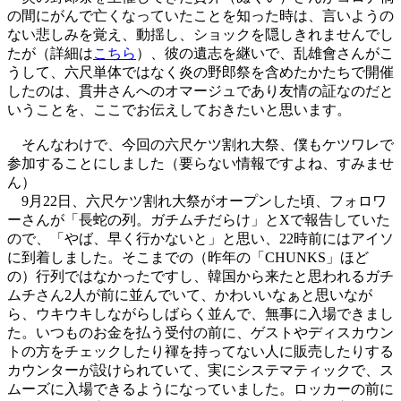
の間にがんで亡くなっていたことを知った時は、言いようの
ない悲しみを覚え、動揺し、ショックを隠しきれませんでし
たが（詳細は
こちら
）、彼の遺志を継いで、乱雄會さんがこ
うして、六尺単体ではなく炎の野郎祭を含めたかたちで開催
したのは、貫井さんへのオマージュであり友情の証なのだと
いうことを、ここでお伝えしておきたいと思います。
そんなわけで、今回の六尺ケツ割れ大祭、僕もケツワレで
参加することにしました（要らない情報ですよね、すみませ
ん）
9月22日、六尺ケツ割れ大祭がオープンした頃、フォロワ
ーさんが「長蛇の列。ガチムチだらけ」とXで報告していた
ので、「やば、早く行かないと」と思い、22時前にはアイソ
に到着しました。そこまでの（昨年の「CHUNKS」ほど
の）行列ではなかったですし、韓国から来たと思われるガチ
ムチさん2人が前に並んでいて、かわいいなぁと思いなが
ら、ウキウキしながらしばらく並んで、無事に入場できまし
た。いつものお金を払う受付の前に、ゲストやディスカウン
トの方をチェックしたり褌を持ってない人に販売したりする
カウンターが設けられていて、実にシステマティックで、ス
ムーズに入場できるようになっていました。ロッカーの前に