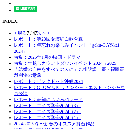
INDEX
< 戻る
7 / 47
次へ >
レポート：第23回女装紅白歌合戦
レポート：年忘れお楽しみイベント「gaku-GAY-kai
2024」
特集：2025年1月の映画・ドラマ
特集：年越しカウントダウンイベント 2024→2025
「結婚の自由をすべての人に」九州訴訟二審・福岡高
裁判決の意義
レポート：ピンクドット沖縄2024
レポート：GLOW UP! ラガンジャ・エストランジャ東
京公演
レポート：高知にじいろパレード
レポート：エイズ学会2024（3）
レポート：エイズ学会2024（2）
レポート：エイズ学会2024（1）
2024-2025 冬〜新春のオススメ舞台作品