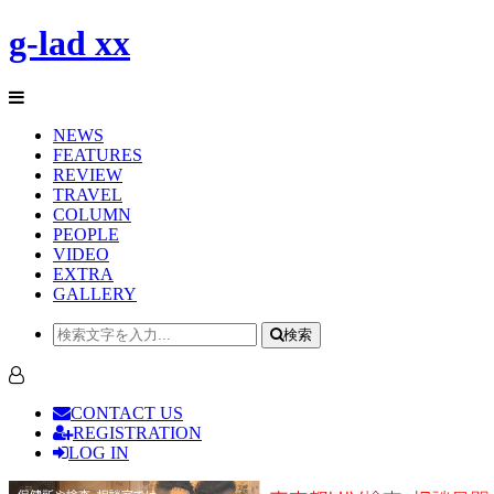
g-lad xx
NEWS
FEATURES
REVIEW
TRAVEL
COLUMN
PEOPLE
VIDEO
EXTRA
GALLERY
検索
CONTACT US
REGISTRATION
LOG IN