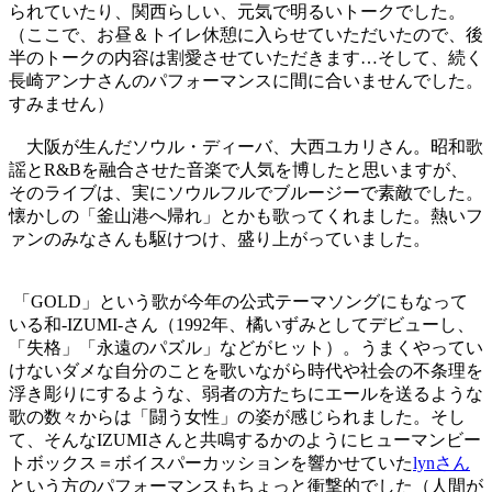
られていたり、関西らしい、元気で明るいトークでした。
（ここで、お昼＆トイレ休憩に入らせていただいたので、後
半のトークの内容は割愛させていただきます…そして、続く
長崎アンナさんのパフォーマンスに間に合いませんでした。
すみません）
大阪が生んだソウル・ディーバ、大西ユカリさん。昭和歌
謡とR&Bを融合させた音楽で人気を博したと思いますが、
そのライブは、実にソウルフルでブルージーで素敵でした。
懐かしの「釜山港へ帰れ」とかも歌ってくれました。熱いフ
ァンのみなさんも駆けつけ、盛り上がっていました。
「GOLD」という歌が今年の公式テーマソングにもなって
いる和-IZUMI-さん（1992年、橘いずみとしてデビューし、
「失格」「永遠のパズル」などがヒット）。うまくやってい
けないダメな自分のことを歌いながら時代や社会の不条理を
浮き彫りにするような、弱者の方たちにエールを送るような
歌の数々からは「闘う女性」の姿が感じられました。そし
て、そんなIZUMIさんと共鳴するかのようにヒューマンビー
トボックス＝ボイスパーカッションを響かせていた
lynさん
という方のパフォーマンスもちょっと衝撃的でした（人間が