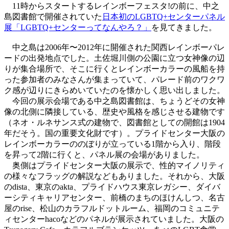
11時からスタートするレインボーフェスタ!の前に、中之
島図書館で開催されていた
日本初のLGBTQ+センターパネル
展「LGBTQ+センターってなんやろ？」
を見てきました。
中之島は2006年〜2012年に開催された関西レインボーパレ
ードの出発地点でした。土佐堀川側の公園に立つ女神像の辺
りが集合場所で、そこに行くとレインボーカラーの風船を持
った参加者のみなさんが集まっていて、パレード前のワクワ
ク感が辺りにきらめいていたのを懐かしく思い出しました。
今回の展示会場である中之島図書館は、ちょうどその女神
像の北側に隣接している、歴史や風格を感じさせる建物です
（ネオ・ルネサンス式の建物で、図書館としての開館は1904
年だそう。国の重要文化財です）。プライドセンター大阪の
レインボーカラーののぼりが立っている1階から入り、階段
を昇って2階に行くと、パネル展の会場がありました。
奥側はプライドセンター大阪の展示で、性的マイノリティ
の様々なフラッグの解説などもありました。それから、大阪
のdista、東京のakta、プライドハウス東京レガシー、ダイバ
ーシティキャリアセンター、前橋のまちのほけんしつ、名古
屋のrise、松山のカラフルドットルーム、福岡のコミュニテ
ィセンターhacoなどのパネルが展示されていました。大阪の