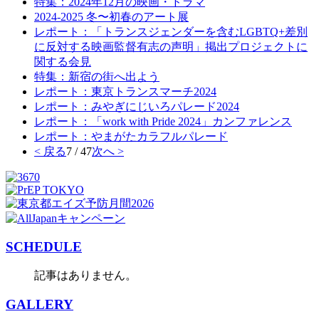
特集：2024年12月の映画・ドラマ
2024-2025 冬〜初春のアート展
レポート：「トランスジェンダーを含むLGBTQ+差別
に反対する映画監督有志の声明」掲出プロジェクトに
関する会見
特集：新宿の街へ出よう
レポート：東京トランスマーチ2024
レポート：みやぎにじいろパレード2024
レポート：「work with Pride 2024」カンファレンス
レポート：やまがたカラフルパレード
< 戻る
7 / 47
次へ >
SCHEDULE
記事はありません。
GALLERY