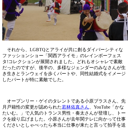
それから、LGBTQとアライが共に創るダイバーシティな
ファッションショー「関西アライモ」のレインボーフェス
タ!コレクションが展開されました。どれもオシャレで素敵
だったのですが、後半の、多様なジェンダーのみなさんが生
き生きとランウェイを歩くパートや、同性結婚式をイメージ
したパートが特に素敵でした。
オープンリー・ゲイのタレントである小原ブラスさん、先
月戸籍性の変更が認められた
若林佑真さん
、YouTube「かな
たいむ。」で人気のトランス男性・奏太さんが登壇し、トー
クを繰り広げました。小原さんが去年関テレに向かって仕事
くださいとしゃべったら本当に仕事が来たと言って拍手を送