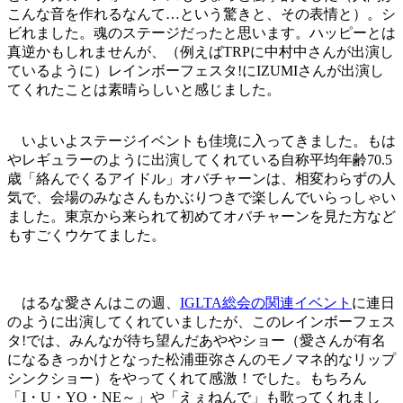
こんな音を作れるなんて…という驚きと、その表情と）。シ
ビれました。魂のステージだったと思います。ハッピーとは
真逆かもしれませんが、（例えばTRPに中村中さんが出演し
ているように）レインボーフェスタ!にIZUMIさんが出演し
てくれたことは素晴らしいと感じました。
いよいよステージイベントも佳境に入ってきました。もは
やレギュラーのように出演してくれている自称平均年齢70.5
歳「絡んでくるアイドル」オバチャーンは、相変わらずの人
気で、会場のみなさんもかぶりつきで楽しんでいらっしゃい
ました。東京から来られて初めてオバチャーンを見た方など
もすごくウケてました。
はるな愛さんはこの週、
IGLTA総会の関連イベント
に連日
のように出演してくれていましたが、このレインボーフェス
タ!では、みんなが待ち望んだあややショー（愛さんが有名
になるきっかけとなった松浦亜弥さんのモノマネ的なリップ
シンクショー）をやってくれて感激！でした。もちろん
「I・U・YO・NE～」や「えぇねんで」も歌ってくれまし