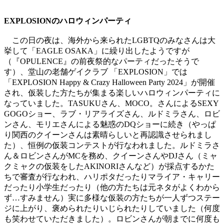
EXPLOSIONのハロウィンパーティ
この日の夜は、海外から来られたLGBTQのみなさんは大
挙して「EAGLE OSAKA」に繰り出したようですが
（『OPULENCE』の前夜祭的なパーティだったそうで
す）、堂山の老舗ゲイクラブ 「EXPLOSION」では
「EXPLOSION Happy & Crazy Halloween Party 2024」が開催
され、仮装した方たちが集まる楽しいハロウィンパーティに
なっていました。TASUKUさん、MOCO。さんによるSEXY
GOGOショー、ラブ・リアライズさん、ルドミラさん、ロビ
ンさん、モリエさんによる魅惑のDQショーに続き（やっぱ
り関西のクイーンさんは素晴らしいと再認識させられまし
た）、恒例の仮装コンテストが行なわれました。ルドミラさ
ん＆ロビンさんがMCを務め、クイーンさんやDJさん（ミャ
クミャクの仮装をしたAKINORIさんなど）が採点するかた
ちで審査が行なわれ、ハリポタだったりマライア・キャリー
だったり小学生だったり（他の方たちは元ネタがよくわから
ず…すみません）実に多様な仮装の方たちが一人ずつステー
ジに上がり、褒められたりいじられたりしていました（何度
も笑わせていただきました）。ロビンさんが朝までに何度も