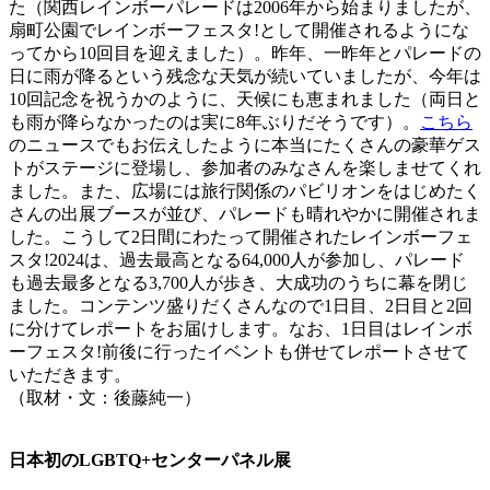
た（関西レインボーパレードは2006年から始まりましたが、
扇町公園でレインボーフェスタ!として開催されるようにな
ってから10回目を迎えました）。昨年、一昨年とパレードの
日に雨が降るという残念な天気が続いていましたが、今年は
10回記念を祝うかのように、天候にも恵まれました（両日と
も雨が降らなかったのは実に8年ぶりだそうです）。
こちら
のニュースでもお伝えしたように本当にたくさんの豪華ゲス
トがステージに登場し、参加者のみなさんを楽しませてくれ
ました。また、広場には旅行関係のパビリオンをはじめたく
さんの出展ブースが並び、パレードも晴れやかに開催されま
した。こうして2日間にわたって開催されたレインボーフェ
スタ!2024は、過去最高となる64,000人が参加し、パレード
も過去最多となる3,700人が歩き、大成功のうちに幕を閉じ
ました。コンテンツ盛りだくさんなので1日目、2日目と2回
に分けてレポートをお届けします。なお、1日目はレインボ
ーフェスタ!前後に行ったイベントも併せてレポートさせて
いただきます。
（取材・文：後藤純一）
日本初のLGBTQ+センターパネル展