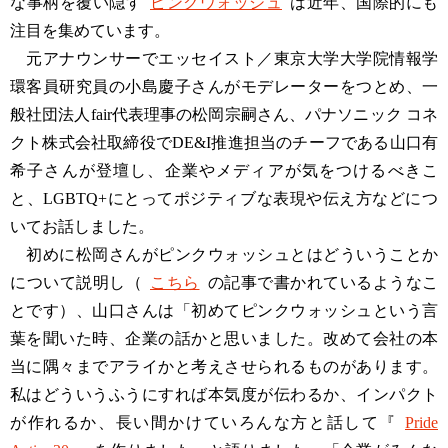
な事柄を覆い隠す
ピンクウォッシュ
は近年、国際的にも
注目を集めています。
元アナウンサーでエッセイスト／東京大学大学院情報学
環客員研究員の小島慶子さんがモデレーターをつとめ、一
般社団法人fair代表理事の松岡宗嗣さん、パナソニック コネ
クト株式会社取締役でDE&I推進担当のチーフである山口有
希子さんが登壇し、企業やメディアが気をつけるべきこ
と、LGBTQ+にとってポジティブな表現や伝え方などにつ
いてお話しました。
初めに松岡さんがピンクウォッシュとはどういうことか
について説明し（
こちら
の記事で書かれているようなこ
とです）、山口さんは「初めてピンクウォッシュという言
葉を聞いた時、企業の話かと思いました。改めて会社の本
当に隅々までアライかと考えさせられるものがあります。
私はどういうふうにすれば本気度が伝わるか、インパクト
が作れるか、長い間かけていろんな方と話して『
Pride