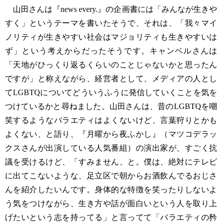
山田さんは『news every.』の企画書には「みんなが生きや
すく」というテーマを書いたそうで、それは、「我々マイ
ノリティが生きやすい社会はマジョリティも生きやすいは
ず」という考えからだったそうです。キャンベルさんは
「天地がひっくり返るくらいのことじゃないかと思ったん
ですが」と称えながら、経営者として、メディアの人とし
てLGBTQについてどういうふうに発信していくことを気を
つけているかと尋ねました。山田さんは、昔のLGBTQを嘲
笑するようなバラエティはよくないけど、言葉狩りとかも
よくない、と語り、『月曜から夜ふかし』（マツコデラッ
クスさんが出演している人気番組）の演出家が、すごく抗
議を受けるけど、「すみません、と。僕は、絶対にテレビ
に出てこないような、足立区で朝からお酒飲んでるおじさ
んを紹介したいんです。身体的な特徴を笑ったりしないよ
う気をつけながら、生き方や話が面白いという人を取り上
げたいという志を持ってる」と言ってて「バラエティの矜