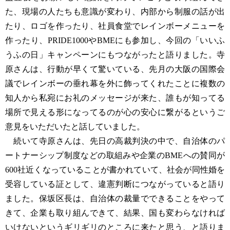
た、現場の人たちも意識が変わり、内部から制服の話が出
たり、ロゴを作ったり、社員食堂でレインボーメニューを
作ったり、PRIDE1000やBMEにも参加し、今回の「いいふ
うふの日」キャンペーンにもつながったと語りました。寺
原さんは、行動が早くて驚いている、先月の大阪の国際会
議でレインボーの垂れ幕を外に飾ってくれたことに複数の
知人から私宛にお礼のメッセージが来た、誰もが知ってる
場所で見える形になってるのが心の安心に繋がるというご
意見をいただいたと話していました。
続いて寺原さんは、先日の高裁判決の中で、自治体のパ
ートナーシップ制度などの取組みや企業のBMEへの賛同が
600社近くなっていることが書かれていて、社会が同性婚を
受容している証として、違憲判断につながっていると語り
ました。保坂区長は、自治体の裁量でできることをやって
きて、企業も取り組んできて、結果、国も変わらなければ
いけないというギリギリのところに来たと思う、と語りま