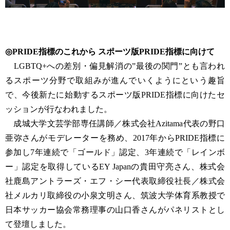
◎PRIDE指標のこれから スポーツ版PRIDE指標に向けて
LGBTQ+への差別・偏見解消の”最後の関門”とも言われ
るスポーツ分野で取組みが進んでいくようにという趣旨
で、今後新たに始動するスポーツ版PRIDE指標に向けたセ
ッションが行なわれました。
成城大学文芸学部専任講師／株式会社Azitama代表の野口
亜弥さんがモデレーターを務め、2017年からPRIDE指標に
参加し7年連続で「ゴールド」認定、3年連続で「レインボ
ー」認定を取得しているEY Japanの貴田守亮さん、株式会
社鹿島アントラーズ・エフ・シー代表取締役社長／株式会
社メルカリ取締役の小泉文明さん、筑波大学体育系教授で
日本サッカー協会常務理事の山口香さんがパネリストとし
て登壇しました。