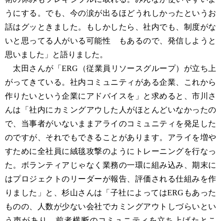
うにする。でも、今の涙が出るほどうれしかったというお
話はグッときました。もしかしたら、社内でも、制度がな
いと思ってる人がいる可能性 もあるので、発信しようと
思いました」と語りました。
太田さんが「ERG（従業員リソースグループ）が立ち上
がってきている。社内コミュニティがある企業、これから
作りたいという企業にアドバイスを」と求めると、市川さ
んは「社内にカミングアウした人がほとんどいなかったの
で、当事者がいないままアライのコミュニティを発足した
のですが、それでもできることがあります。アライを増や
すために全社員に絨毯攻撃のようにトレーニングを行なっ
た。ボランティアじゃなく業務の一環に組み込み、期末に
はプロジェクトのリーダーが報告、評価される仕組みを作
りました」と、杉山さんは「子社によってはERGもあった
ものの、人数が少ない会社でカミングアウトしづらいとい
う声があり、前者横断のコミュニティを立ち上げたとこ