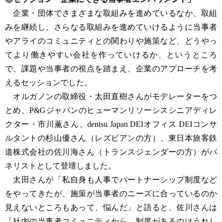
企業・団体でさまざまな取組みを進めているなか、取組
みを継続し、さらなる取組みを進めていけるように当事者
やアライのコミュニティとの関わりや施策など、どうやっ
てより働きやすい会社を作っていけるか、というところ
で、課題や当事者の視点を踏まえ、企業のアプローチを考
えるセッションでした。
オルガノンの取締役・太田直樹さんがモデレーターをつ
とめ、P&Gジャパンのヒューマンリソーシスシニアディレ
クター・市川薫さん、dentsu Japan DEIオフィス DEIコンサ
ルタントの杉山優さん（レズビアンの方）、東日本旅客鉄
道株式会社の佐川海さん（トランスジェンダーの方）がパ
ネリストとして登壇しました。
太田さんが「私自身も人事でパートナーシップ制度など
をやってきたが、施策が当事者のニーズに合っているのか
見えないところもあって、悩んだ」と語ると、佐川さんは
「社内の当事者コミュニティから、制度があるのはうれし