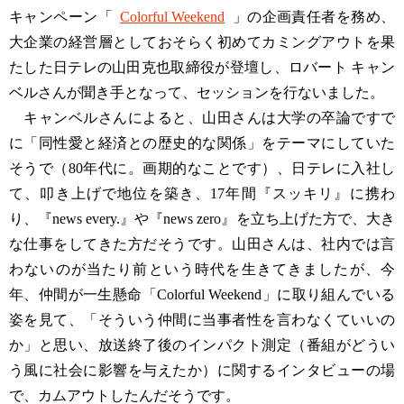
キャンペーン「
Colorful Weekend
」の企画責任者を務め、
大企業の経営層としておそらく初めてカミングアウトを果
たした日テレの山田克也取締役が登壇し、ロバート キャン
ベルさんが聞き手となって、セッションを行ないました。
キャンベルさんによると、山田さんは大学の卒論ですで
に「同性愛と経済との歴史的な関係」をテーマにしていた
そうで（80年代に。画期的なことです）、日テレに入社し
て、叩き上げで地位を築き、17年間『スッキリ』に携わ
り、『news every.』や『news zero』を立ち上げた方で、大き
な仕事をしてきた方だそうです。山田さんは、社内では言
わないのが当たり前という時代を生きてきましたが、今
年、仲間が一生懸命「Colorful Weekend」に取り組んでいる
姿を見て、「そういう仲間に当事者性を言わなくていいの
か」と思い、放送終了後のインパクト測定（番組がどうい
う風に社会に影響を与えたか）に関するインタビューの場
で、カムアウトしたんだそうです。