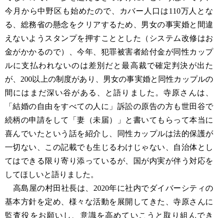
今月から中野区も始めたので、カバー人口は110万人とな
る、総務省の懸念をクリアするため、男女の事実婚と間違
えないようスタンプを押すこととした（システム改修はお
金がかかるので）、今年、犯罪被害者給付金が同性カップ
ルに支払われないのは差別だと最高裁で確定判決が出た
が、200以上の制度があり、男女の事実婚と同性カップルの
間にはまだ深い谷がある、と語りました。寺原さんは、
「結婚の自由をすべての人に」訴訟の原告の方も世田谷で
続柄の申請をして「妻（未届）」と書いてもらって本当に
喜んでいたという話を紹介し、同性カップルは法的保護が
一切ない、この記載でも生じるわけじゃない、自治体とし
てはできる限り寄り添っているが、国が内実が伴う対応を
してほしいと語りました。
高島屋の村田社長は、2020年に社内でダイバーシティの
基本方針を定め、様々な活動を展開してきた、寺原さんに
監査役をお願いし、意識を高めていこうと取り組んでき