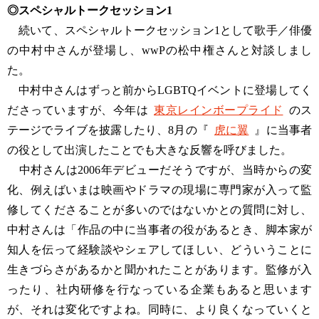
◎スペシャルトークセッション1
続いて、スペシャルトークセッション1として歌手／俳優
の中村中さんが登場し、wwPの松中権さんと対談しまし
た。
中村中さんはずっと前からLGBTQイベントに登場してく
ださっていますが、今年は
東京レインボープライド
のス
テージでライブを披露したり、8月の『
虎に翼
』に当事者
の役として出演したことでも大きな反響を呼びました。
中村さんは2006年デビューだそうですが、当時からの変
化、例えばいまは映画やドラマの現場に専門家が入って監
修してくださることが多いのではないかとの質問に対し、
中村さんは「作品の中に当事者の役があるとき、脚本家が
知人を伝って経験談やシェアしてほしい、どういうことに
生きづらさがあるかと聞かれたことがあります。監修が入
ったり、社内研修を行なっている企業もあると思います
が、それは変化ですよね。同時に、より良くなっていくと