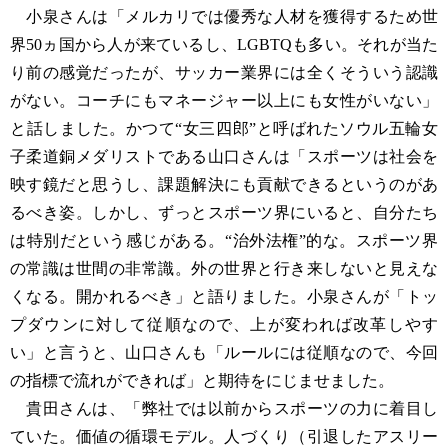
小泉さんは「メルカリでは優秀な人材を獲得するため世
界50ヵ国から人が来ているし、LGBTQも多い。それが当た
り前の感覚だったが、サッカー業界には全くそういう認識
がない。コーチにもマネージャー以上にも女性がいない」
と話しました。かつて“女三四郎”と呼ばれたソウル五輪女
子柔道銅メダリストである山口さんは「スポーツは社会を
映す鏡だと思うし、課題解決にも貢献できるというのがあ
るべき姿。しかし、ずっとスポーツ界にいると、自分たち
は特別だという感じがある。“治外法権”的な。スポーツ界
の常識は世間の非常識。外の世界と行き来しないと見えな
くなる。開かれるべき」と語りました。小泉さんが「トッ
プダウンに対して従順なので、上が変われば改革しやす
い」と言うと、山口さんも「ルールには従順なので、今回
の指標で流れができれば」と期待をにじませました。
貴田さんは、「弊社では以前からスポーツの力に着目し
ていた。価値の循環モデル。人づくり（引退したアスリー