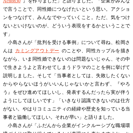
Action30
』を作りました」と語りました。「企業がみんな
で言うことで、同性婚につなげたいという思い。アクショ
ンをつなげて、みんなでやっていくこと。ただ、気をつけ
ないといけないのが、どういう表現をするかということで
す」
小島さんが「批判を受ける事例」について尋ね、松岡さ
んは
カミングアウトデー
のことや、同性カップルを描き
ながら、いま同性婚できないのは問題ないじゃん、その中
で生きようよと言わせてしまうドラマのことを例に挙げて
説明しました。そして「当事者としては、失敗したくない
からやらないほうがいいんじゃないかと言わず、『やろ
う』をぜひ進めてほしいし、発表するんだったら実が伴う
ようにしてほしいです」「いきなり認識できないのは仕方
がない。やはりコミュニティの経緯や歴史を知っている当
事者と協働してほしい。それが早い」と語りました。
小島さんが「ふだんから企業がインクルーシブな職場環