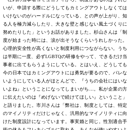
いが、申請する際にどうしてもカミングアウトしなくては
いけないのがハードルになっている、との声が上がり、知
る人を極力減らしたり、大きな壁と感じない風土づくりに
努めたりした」というお話がありました。杉山さんは「制
度が始まった時には、涙が出そうなくらいうれしかった。
心理的安全性が高くないと制度利用につながらない。うち
は半期に一度、必ずLGBTQの研修をやって、できるだけ当
事者に出てもらうようにしている。とはいえ、どうしても
今の日本ではカミングアウトには勇気が要るので、バレな
いようにしている人がほとんどで、『うちの会社にはいな
いよね』ということになってしまいがち…。私が企業の方
に伝えたいのは『めげないで続けてほしい』ということ」
と語りました。市川さんは「弊社は、制度としては、特定
のマイノリティだけじゃなく、汎用的なマイノリティに向
けた制度設計になっています。事実婚と同じ。性別適合手
術の休みもフレキシブルに取れる。みんなが使いやすいよ