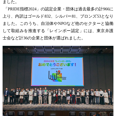
ました。
「PRIDE指標2024」の認定企業・団体は過去最多の計966に
上り、内訳はゴールド832、シルバー81、ブロンズ53となり
ました。このうち、自治体やNPOなど他のセクターと協働
して取組みを推進する「レインボー認定」には、東京弁護
士会など計36の企業と団体が選ばれました。