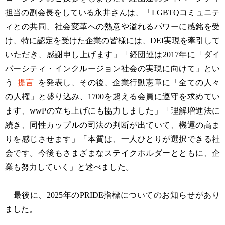
担当の副会長をしている永井さんは、「LGBTQコミュニテ
ィとの共同、社会変革への熱意や溢れるパワーに感銘を受
け、特に認定を受けた企業の皆様には、DEI実現を牽引して
いただき、感謝申し上げます」「経団連は2017年に「ダイ
バーシティ・インクルージョン社会の実現に向けて」とい
う
提言
を発表し、その後、企業行動憲章に「全ての人々
の人権」と盛り込み、1700を超える会員に遵守を求めてい
ます、wwPの立ち上げにも協力しました」「理解増進法に
続き、同性カップルの司法の判断が出ていて、機運の高ま
りを感じさせます」「本質は、一人ひとりが選択できる社
会です。今後もさまざまなステイクホルダーとともに、企
業も努力していく」と述べました。
最後に、2025年のPRIDE指標についてのお知らせがあり
ました。