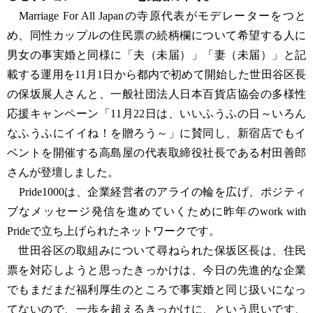
Marriage For All Japanの寺原代表がモデレーターをつと
め、同性カップルの住民票の続柄欄について希望する人に
男女の事実婚と同様に「夫（未届）」「妻（未届）」と記
載する運用を11月1日から都内で初めて開始した世田谷区長
の保坂展人さんと、一般社団法人日本百貨店協会の多様性
応援キャンペーン「11月22日は、いいふうふの日～いろん
なふうふにイイね！を贈ろう～」に賛同し、新宿店でもイ
ベントを開催する高島屋の代表取締役社長である村田善郎
さんが登壇しました。
Pride1000は、企業経営者のアライの輪を広げ、ポジティ
ブなメッセージ発信を進めていくために昨年のwork with
Prideで立ち上げられたネットワークです。
世田谷区の取組みについて尋ねられた保坂区長は、住民
票を対応しようと思ったきっかけは、今日の先進的な企業
でもまだまだ福利厚生のところで事実婚と同じ扱いになっ
てないので、一歩を超えるきっかけに、という思いです、