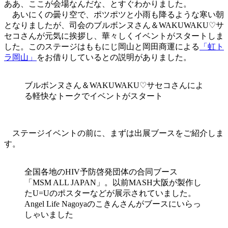
ああ、ここが会場なんだな、とすぐわかりました。
あいにくの曇り空で、ポツポツと小雨も降るような寒い朝
となりましたが、司会のブルボンヌさん＆WAKUWAKU♡サ
セコさんが元気に挨拶し、華々しくイベントがスタートしま
した。このステージはももにじ岡山と岡田商運による
「虹ト
ラ岡山」
をお借りしているとの説明がありました。
ブルボンヌさん＆WAKUWAKU♡サセコさんによ
る軽快なトークでイベントがスタート
ステージイベントの前に、まずは出展ブースをご紹介しま
す。
全国各地のHIV予防啓発団体の合同ブース
「MSM ALL JAPAN」。以前MASH大阪が製作し
たU=Uのポスターなどが展示されていました。
Angel Life Nagoyaのこきんさんがブースにいらっ
しゃいました