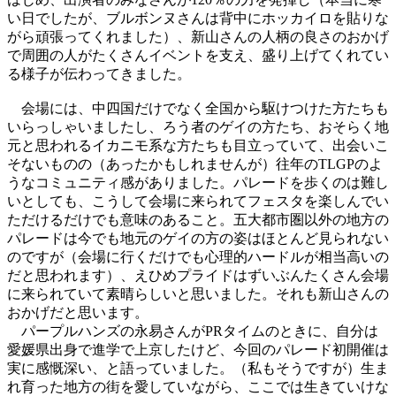
い日でしたが、ブルボンヌさんは背中にホッカイロを貼りな
がら頑張ってくれました）、新山さんの人柄の良さのおかげ
で周囲の人がたくさんイベントを支え、盛り上げてくれてい
る様子が伝わってきました。
会場には、中四国だけでなく全国から駆けつけた方たちも
いらっしゃいましたし、ろう者のゲイの方たち、おそらく地
元と思われるイカニモ系な方たちも目立っていて、出会いこ
そないものの（あったかもしれませんが）往年のTLGPのよ
うなコミュニティ感がありました。パレードを歩くのは難し
いとしても、こうして会場に来られてフェスタを楽しんでい
ただけるだけでも意味のあること。五大都市圏以外の地方の
パレードは今でも地元のゲイの方の姿はほとんど見られない
のですが（会場に行くだけでも心理的ハードルが相当高いの
だと思われます）、えひめプライドはずいぶんたくさん会場
に来られていて素晴らしいと思いました。それも新山さんの
おかげだと思います。
パープルハンズの永易さんがPRタイムのときに、自分は
愛媛県出身で進学で上京したけど、今回のパレード初開催は
実に感慨深い、と語っていました。（私もそうですが）生ま
れ育った地方の街を愛していながら、ここでは生きていけな