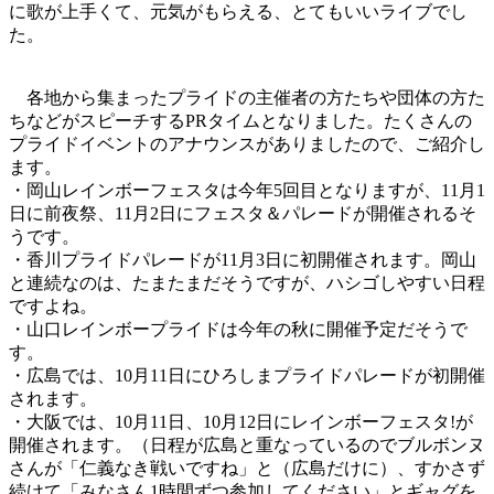
に歌が上手くて、元気がもらえる、とてもいいライブでし
た。
各地から集まったプライドの主催者の方たちや団体の方た
ちなどがスピーチするPRタイムとなりました。たくさんの
プライドイベントのアナウンスがありましたので、ご紹介し
ます。
・岡山レインボーフェスタは今年5回目となりますが、11月1
日に前夜祭、11月2日にフェスタ＆パレードが開催されるそ
うです。
・香川プライドパレードが11月3日に初開催されます。岡山
と連続なのは、たまたまだそうですが、ハシゴしやすい日程
ですよね。
・山口レインボープライドは今年の秋に開催予定だそうで
す。
・広島では、10月11日にひろしまプライドパレードが初開催
されます。
・大阪では、10月11日、10月12日にレインボーフェスタ!が
開催されます。（日程が広島と重なっているのでブルボンヌ
さんが「仁義なき戦いですね」と（広島だけに）、すかさず
続けて「みなさん1時間ずつ参加してください」とギャグを