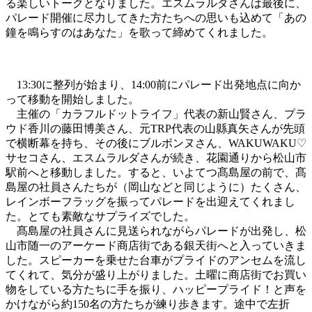
る楽しいトークとなりました。エスムラルダさんは最後に、
パレード開催に尽力してきた方たちへの思いも込めて「あの
鐘を鳴らすのはあなた」を歌って締めてくれました。
13:30に整列が始まり、14:00前にパレード出発地点に向か
って移動を開始しました。
主催の「カラフルドットライフ」代表の新山賢さん、プラ
ウド香川の藤田博美さん、元TRP代表の山縣真矢さんが先頭
で横断幕を持ち、その後にブルボンヌさん、WAKUWAKU♡
サセコさん、エスムラルダさんが続き、花園通りから松山市
駅前へと移動しました。すると、いよてつ髙島屋の前で、髙
島屋の社員さんたちが（岡山などと同じように）たくさん、
レインボーフラッグを振ってパレードを出迎えてくれまし
た。とても素敵なサプライズでした。
髙島屋の社員さんに見送られながらパレードが出発し、松
山市随一のアーケード商店街である銀天街へと入っていきま
した。スピーカーを乗せた台車がプライドのアンセムを流し
てくれて、気分が盛り上がりました。土曜に商店街でお買い
物をしている方たちに手を振り、ハッピープライド！と声を
かけながら約150名の方たちが練り歩きます。途中で左折