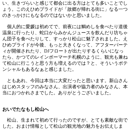
い、生きづらいと感じて都会に出る方はとても多いことでし
ょう。このえひめプライドが「故郷が帰れる街に」なる一つ
のきっかけにもなるのではないかと思いました。
個人的に愛媛は初めてで、前夜には鯛めしを食べたり道後
温泉に行ったり、蛇口からみかんジュースを飲んだり坊ちゃ
ん団子を食べたりして、すっかり松山に魅了されました。え
ひめプライドが今後、もっと大きくなって、アフターパーテ
ィが開催されたり、DJフロートが出たりするくらいになっ
たら、かつてのレインボーマーチ札幌のように、観光も兼ね
て松山に行こうと思う方も増えるのでは？と、そういうポテ
ンシャルもあるなぁと感じました。
ともあれ、今回は本当に大変だったと思います。新山さん
はじめスタッフのみなさん、出演者や協力者のみなさん、本
当におつかれさまでした。ありがとうございました。
おいでたなもし松山へ
松山、生まれて初めて行ったのですが、とても素敵な街で
した。おまけ情報として松山の観光地の魅力をお伝えしま