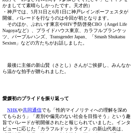
かましてて素晴らしかったです。天才的）
・神戸では、5月31日と6月1日に神戸レインボーフェスタが
開催、パレードを行なうのは今回が初となります。
そのほか、ぷれいす東京やHIV予防啓発CBO（Angel Life
Nagoyaなど）、プライドハウス東京、カラフルブランケッ
ツ、パープルハンズ、Transgender Japan、「Smash Shukatsu
Sexism」などの方たちがお話しました。
最後に主催の新山賢（さとし）さんがご挨拶し、みんなか
ら温かな拍手が贈られました。
愛媛初のプライドを振り返って
NHK
や
共同通信
でも「性的マイノリティへの理解を深め
てもらおう」「差別や偏見のない社会を目指そう」という趣
旨でパレードが初開催されたと報じられていました。インタ
ビューに応じた「カラフルドットライフ」の新山代表は、