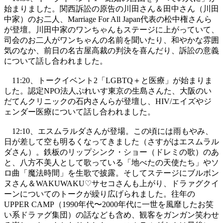
始まりました。関西訴訟の原告の川田さん＆田中さん（川田
中家）のお二人、Marriage For All Japan代表の松中権さんら
が登壇。川田中家のワンちゃんもステージに上がっていて、
司会のお二人がワンちゃんの名前を聞いたり、和やかな雰囲
気のなか、前日の名古屋高裁の判決を喜んだり、訴訟の意義
について話し合われました。
11:20、トークイベント2「LGBTQ＋と医療」が始まりま
した。認定NPO法人ぷれいす東京の生島さんた、大阪のい
だてんクリニックの石内さんらが登壇し、HIV/エイズやジ
ェンダー医療について話し合われました。
12:10、エスムラルダさんが登場。この頃には雨もやみ、
日が差して空も明るくなってきました（さすがはエスムラル
ダさん）。鉄板のリップシンク・ショー（ドレミの歌）のあ
と、八方不美人として歌っている「地べたの天使たち」やソ
ロ曲「魔法時間」を生歌で披露。そしてステージにブルボン
ヌさん＆WAKUWAKU♡サセコさんも上がり、ドラァグクイ
ーンについてのトークが繰り広げられました。往年の
UPPER CAMP（1990年代〜2000年代に一世を風靡したお笑
い系ドラァグ集団）の話なども含め、観客をガンガン笑わせ