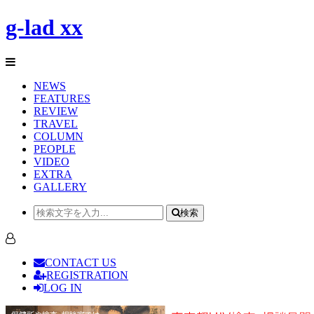
g-lad xx
NEWS
FEATURES
REVIEW
TRAVEL
COLUMN
PEOPLE
VIDEO
EXTRA
GALLERY
検索
CONTACT US
REGISTRATION
LOG IN