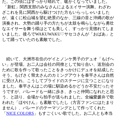
た。この頃にはすっかり晴れて、暖かくなっていました。
「新虹」関西支部のみなさんによるエイサー演舞。わざわ
ざこれを見に関西から駆けつけた方もいらっしゃいました
が、遠くに松山城を望む絶景のなか、三線の音と沖縄の歌が
演奏され、大勢の踊り手の方たちが太鼓を鳴らしながら勇壮
なエイサーを舞う様はとても美しく、すっかり見惚れてしま
いました。後ろでWAKUWAKU♡サセコさんが「おばあ」と
して踊っていたのも素敵でした。
続いて、大洲市在住のゲイとノンケ男子のデュオ「もげへ
い」が登場。お二人は会社の同僚として知り合い、送別会の
ために歌を作って歌ったことをきっかけにデュオを結成した
そう。もげさく彗太さんのカミングアウトを泰平さんは自然
に受け入れ、こうしてプライドのステージに立つことになり
ました。泰平さんはこの場に馴染めるかどうか不安だったそ
うですが、パレードも一緒に歩き、きっと仲間になれたと思
う、と語り、会場から拍手が送られました。全編愛媛弁で歌
われた「ほやけん」も素敵でしたし（方言ファンにはたまり
ません）、パレードのテーマソングとして作ってくれた
「
NICE COLORS
」もすごくいい歌でした。お二人とも本当