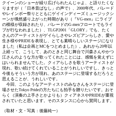
クイーンのショーが繰り広げられたんじゃよ、と語りたくな
りますが（「日本昔ばなし」の声で）、2000年代、パレード
やレインボー祭りとともにゲイインディーズミュージックシ
ーンが俄然盛り上がった時期があり（『VG-men』にライブ
の模様が収録されたり、パレードのG-menフロートでもライ
ブが行なわれました）、TLGP2001「GLORY」でも、たく
さんのアーティストがゲイらしさやレズビアンらしさ、愛や
生き様やPRIDEを表現し、とても素晴らしいステージになり
ました（私は企画とMCをつとめました）。あれから20年以
上経って、こうして、あのときと同じ舞台で川森さんやかつ
江さんのような方が歌ってくれたことには、感慨を覚えずに
はいられませんでした。クィアらしさを歌うアーティストが
現れ、歌い続けてくれていることがうれしいですし、きっと
今後もそういう方が現れ、あのステージに登場するだろうと
思えることが、うれしいです。
今回、このようなアーティストのみなさんをステージに登
場させたTokyo Prideの方たちにも拍手を贈りたいです。おそ
らく（演奏の上手さとかよりも）クィアネスやPRIDEが重視
されていたと思います。そのスタンスに心から賛同します。
（取材・文・写真：後藤純一）