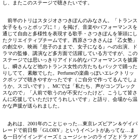
し、またこのステージで聴きたいです。
前半のトリはスタジオさつきぽんのみなさん。「トランス
女子をもっとポップに！」を掲げ、音楽やパフォーマンスを
通じて自由と多様性を表現する歌手・さつきぽんを筆頭にし
たクリエイティブチームです。西原さつきさんは「乙女塾」
の創立や、映画『息子のままで、女子になる』への出演、ド
ラマの監修、講演など多方面で活躍している方ですが、この
ステージでは思いっきりアイドル的なパフォーマンスを披露
し、瞬さんなど他のトランス女性の方たちもバックで踊った
りしてて、素敵でした。Perfumeの楽曲っぽいエレクトリッ
クポップで聴きやすかったです（ご自分で作ってるんでしょ
うか。スゴいです）。MCでは「私たち、声がコンプレック
スなので」「人前で歌うのが不安だったけど、こうして皆さ
んに応援していただけてうれしいです」と語り、会場から温
かな声援が送られました。
あれは、2001年のことじゃった…東京レズビアン＆ゲイパ
レードで前日祭「GLORY」というイベントがあってな…ま
る一日ゲイインディーズミュージシャンのライブとドラァグ