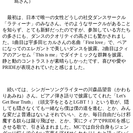
島さん）
最初は、日本で唯一の女性どうしの社交ダンスサークル
「ラティーナ」のみなさん。そのようなサークルがあること
を知らず、とても新鮮だったのですが、参加している方たち
の多さにも、ダンスのクオリティの高さにも驚かされまし
た。1曲目は宇多田ヒカルさんの名曲「First love」で、ペア
になってのエレガントで美しいダンスを披露。2曲目はクィ
アのアンセム「This is me」でダイナミックな群舞を披露。
静と動のコントラストが素晴らしかったです。喜びや愛や
PRIDEが表現されていたと感じました。
続いては、シンガーソングライターの川森晶望音（かわも
りあみね）さん。ピアノ弾き語りで披露してくれた「Let’s
Get Bear Truth」（頭文字をとるとLGBT！）という歌が、隠
しても隠さなくても一緒なら僕は僕の道を進む、とか、みん
な変だよ普通はないよそれでいい、とか、毎日自由だらけ邪
魔する奴らは蹴り飛ばせ、とか、実にクィアでPRIDEを感じ
させる歌で、引き込まれました。MCでは自分自身もジェン