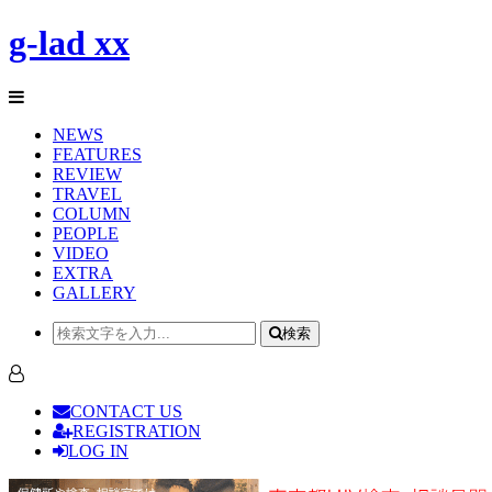
g-lad xx
NEWS
FEATURES
REVIEW
TRAVEL
COLUMN
PEOPLE
VIDEO
EXTRA
GALLERY
検索
CONTACT US
REGISTRATION
LOG IN