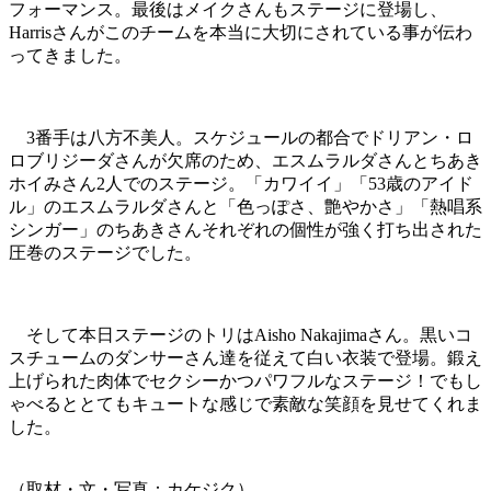
フォーマンス。最後はメイクさんもステージに登場し、
Harrisさんがこのチームを本当に大切にされている事が伝わ
ってきました。
3番手は八方不美人。スケジュールの都合でドリアン・ロ
ロブリジーダさんが欠席のため、エスムラルダさんとちあき
ホイみさん2人でのステージ。「カワイイ」「53歳のアイド
ル」のエスムラルダさんと「色っぽさ、艶やかさ」「熱唱系
シンガー」のちあきさんそれぞれの個性が強く打ち出された
圧巻のステージでした。
そして本日ステージのトリはAisho Nakajimaさん。黒いコ
スチュームのダンサーさん達を従えて白い衣装で登場。鍛え
上げられた肉体でセクシーかつパワフルなステージ！でもし
ゃべるととてもキュートな感じで素敵な笑顔を見せてくれま
した。
（取材・文・写真：カケジク）