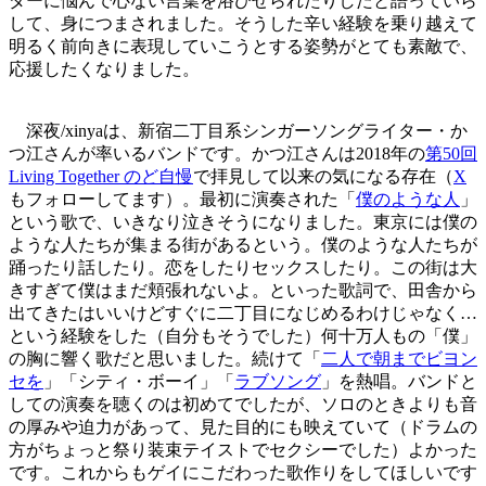
ダーに悩んで心ない言葉を浴びせられたりしたと語っていら
して、身につまされました。そうした辛い経験を乗り越えて
明るく前向きに表現していこうとする姿勢がとても素敵で、
応援したくなりました。
深夜/xinyaは、新宿二丁目系シンガーソングライター・か
つ江さんが率いるバンドです。かつ江さんは2018年の
第50回
Living Together のど自慢
で拝見して以来の気になる存在（
X
もフォローしてます）。最初に演奏された「
僕のような人
」
という歌で、いきなり泣きそうになりました。東京には僕の
ような人たちが集まる街があるという。僕のような人たちが
踊ったり話したり。恋をしたりセックスしたり。この街は大
きすぎて僕はまだ頬張れないよ。といった歌詞で、田舎から
出てきたはいいけどすぐに二丁目になじめるわけじゃなく…
という経験をした（自分もそうでした）何十万人もの「僕」
の胸に響く歌だと思いました。続けて「
二人で朝までビヨン
セを
」「シティ・ボーイ」「
ラブソング
」を熱唱。バンドと
しての演奏を聴くのは初めてでしたが、ソロのときよりも音
の厚みや迫力があって、見た目的にも映えていて（ドラムの
方がちょっと祭り装束テイストでセクシーでした）よかった
です。これからもゲイにこだわった歌作りをしてほしいです