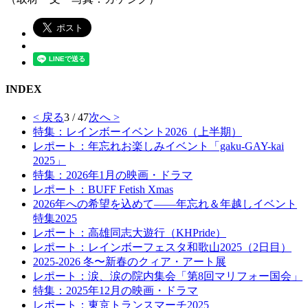
INDEX
< 戻る
3 / 47
次へ >
特集：レインボーイベント2026（上半期）
レポート：年忘れお楽しみイベント「gaku-GAY-kai
2025」
特集：2026年1月の映画・ドラマ
レポート：BUFF Fetish Xmas
2026年への希望を込めて――年忘れ＆年越しイベント
特集2025
レポート：高雄同志大遊行（KHPride）
レポート：レインボーフェスタ和歌山2025（2日目）
2025-2026 冬〜新春のクィア・アート展
レポート：涙、涙の院内集会「第8回マリフォー国会」
特集：2025年12月の映画・ドラマ
レポート：東京トランスマーチ2025