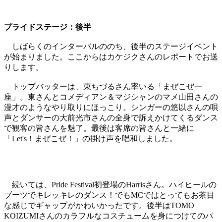
プライドステージ：後半
しばらくのインターバルののち、後半のステージイベント
が始まりました。ここからはカケジクさんのレポートでお送
りします。
トップバッターは、東ちづるさん率いる「まぜこぜ一
座」。東さんとコメディアン＆マジシャンのマメ山田さんの
漫才のようなやり取りにほっこり。シンガーの悠以さんの唄
声とダンサーの大前光市さんの全身で訴えかけてくるダンス
で観客の皆さんを魅了。最後は客席の皆さんと一緒に
「Let's！まぜこぜ！」の掛け声を唱和しました。
続いては、Pride Festival初登場のHarrisさん。ハイヒールの
ブーツでキレッキレのダンス！でもMCではとってもお茶目
な感じでギャップがかわいかったです。後半はTOMO
KOIZUMIさんのカラフルなコスチュームを身につけてのパ