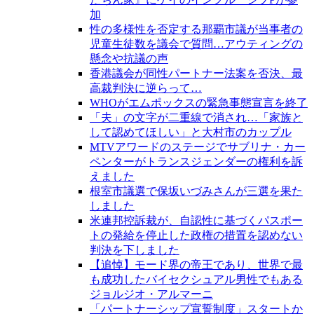
加
性の多様性を否定する那覇市議が当事者の
児童生徒数を議会で質問…アウティングの
懸念や抗議の声
香港議会が同性パートナー法案を否決、最
高裁判決に逆らって…
WHOがエムポックスの緊急事態宣言を終了
「夫」の文字が二重線で消され…「家族と
して認めてほしい」と大村市のカップル
MTVアワードのステージでサブリナ・カー
ペンターがトランスジェンダーの権利を訴
えました
根室市議選で保坂いづみさんが三選を果た
しました
米連邦控訴裁が、自認性に基づくパスポー
トの発給を停止した政権の措置を認めない
判決を下しました
【追悼】モード界の帝王であり、世界で最
も成功したバイセクシュアル男性でもある
ジョルジオ・アルマーニ
「パートナーシップ宣誓制度」スタートか