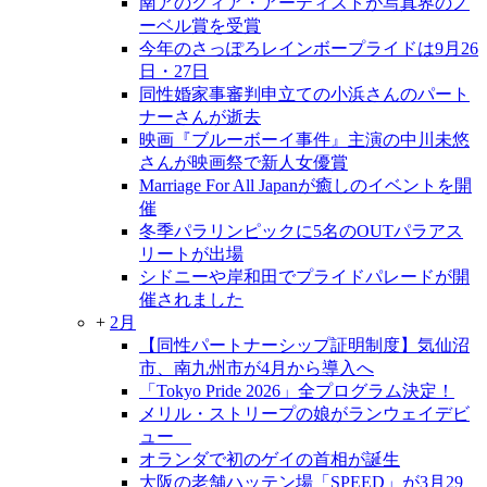
南アのクィア・アーティストが写真界のノ
ーベル賞を受賞
今年のさっぽろレインボープライドは9月26
日・27日
同性婚家事審判申立ての小浜さんのパート
ナーさんが逝去
映画『ブルーボーイ事件』主演の中川未悠
さんが映画祭で新人女優賞
Marriage For All Japanが癒しのイベントを開
催
冬季パラリンピックに5名のOUTパラアス
リートが出場
シドニーや岸和田でプライドパレードが開
催されました
+
2月
【同性パートナーシップ証明制度】気仙沼
市、南九州市が4月から導入へ
「Tokyo Pride 2026」全プログラム決定！
メリル・ストリープの娘がランウェイデビ
ュー
オランダで初のゲイの首相が誕生
大阪の老舗ハッテン場「SPEED」が3月29