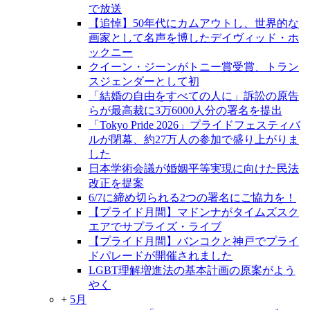
で放送
【追悼】50年代にカムアウトし、世界的な
画家として名声を博したデイヴィッド・ホ
ックニー
クイーン・ジーンがトニー賞受賞、トラン
スジェンダーとして初
「結婚の自由をすべての人に」訴訟の原告
らが最高裁に3万6000人分の署名を提出
「Tokyo Pride 2026」プライドフェスティバ
ルが閉幕、約27万人の参加で盛り上がりま
した
日本学術会議が婚姻平等実現に向けた民法
改正を提案
6/7に締め切られる2つの署名にご協力を！
【プライド月間】マドンナがタイムズスク
エアでサプライズ・ライブ
【プライド月間】バンコクと神戸でプライ
ドパレードが開催されました
LGBT理解増進法の基本計画の原案がよう
やく
+
5月