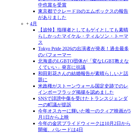
中也賞を受賞
東京都でクレード1bのエムポックスの報告
がありました
+
4月
【追悼】指揮者としてもゲイとしても素晴
らしかったマイケル・ティルソン・トーマ
ス
Tokyo Pride 2026の出演者が発表！過去最多
のパフォーマー
北海道のLGBTQ団体が「変なLGBT教えな
くていい」発言に抗議
和田彩花さんの結婚報告が素晴らしいと話
題に
米政権がストーンウォール国定史跡でのレ
インボーフラッグ掲揚を認めました
SNSで誹謗中傷を受けたトランスジェンダ
ーの町議が提訴
今年オスカーに輝いた唯一のクィア映画が5
月1日から上映
今年の金沢プライドウィークは10月2日から
開催、パレードは4日