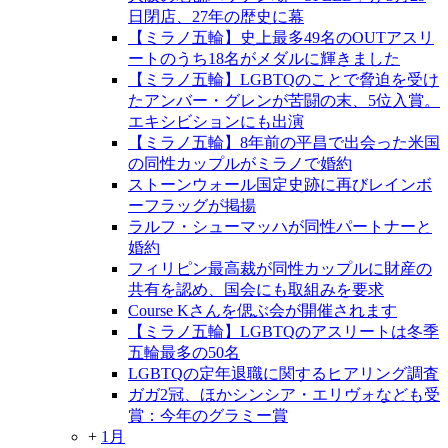
日閉店、27年の歴史に幕
【ミラノ五輪】史上最多49名のOUTアスリ
ートのうち18名がメダルに輝きました
【ミラノ五輪】LGBTQのことで脅迫を受け
たアンバー・グレンが苦闘の末、5位入賞。
エキシビションにも出演
【ミラノ五輪】8年前の平昌で出会った米国
の同性カップルがミラノで婚約
ストーンウォール国定史跡に再びレインボ
ーフラッグが掲揚
ラルフ・シューマッハが同性パートナーと
婚約
フィリピン最高裁が同性カップルに財産の
共有を認め、国会にも取組みを要求
Course Kさんを偲ぶ会が開催されます
【ミラノ五輪】LGBTQのアスリートは冬季
五輪最多の50名
LGBTQの定年退職に関するヒアリング調査
ガガ2冠、ほかシンシア・エリヴォなども受
賞：今年のグラミー賞
+
1月