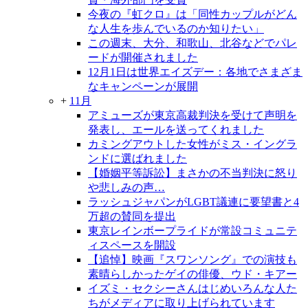
今夜の『虹クロ』は「同性カップルがどん
な人生を歩んでいるのか知りたい」
この週末、大分、和歌山、北谷などでパレ
ードが開催されました
12月1日は世界エイズデー：各地でさまざま
なキャンペーンが展開
+
11月
アミューズが東京高裁判決を受けて声明を
発表し、エールを送ってくれました
カミングアウトした女性がミス・イングラ
ンドに選ばれました
【婚姻平等訴訟】まさかの不当判決に怒り
や悲しみの声…
ラッシュジャパンがLGBT議連に要望書と4
万超の賛同を提出
東京レインボープライドが常設コミュニテ
ィスペースを開設
【追悼】映画『スワンソング』での演技も
素晴らしかったゲイの俳優、ウド・キアー
イズミ・セクシーさんはじめいろんな人た
ちがメディアに取り上げられています