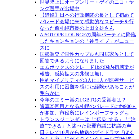
世界陸上にオープンリー・ゲイのニコ・ヤ
ング選手が出場中
【追悼】日本の行政機関の長として初めて
パレード会場に来て感動的なスピーチを行
なった前札幌市長の上田文雄さん
AiSOTOPE LOUNGEの周年パーティに降臨
したキョンキョンの「神ライブ」がニュー
スに
国勢調査で同性カップルも同居家族として
回答できるようになりました
エムポックスのクレード1bの国内初感染が
報告、感染拡大の兆候は無し
性的マイノリティの3人に1人が医療サービ
スの利用に困難を感じた経験があることが
明らかに
今年のエミー賞のLGBTQの受賞者は？
通算25回目となる札幌のパレードに約900人
が参加、市役所にレインボーフラッグも
トランスジェンダーは「“伝染”する」「“治
療”できる」と述べた那覇市議に抗議の声
日テレで10月から放送のゲイドラマ『ぼく
たちん家』にゲイのインクルーシブPが参