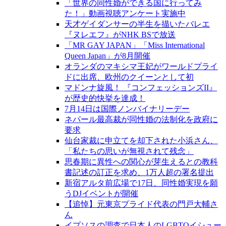
「世界の同性婚ができる国に行ってみ
た！」動画視聴アンケート実施中
天才ゲイダンサーの半生を描いたバレエ
『ヌレエフ』がNHK BSで放送
「MR GAY JAPAN」「Miss International
Queen Japan」が8月開催
オランダのマキシマ王妃がワールドプライ
ドに出席、欧州のクイーンとして初
マドンナ旋風！ 『コンフェッションズII』
が歴史的快挙を達成！
7月14日は国際ノンバイナリーデー
ネパール最高裁が同性婚の法制化を政府に
要求
仙台家裁に申立てを却下された小浜さん、
「私たちの思いが無視されて残念」
思春期に異性への関心が芽生えるとの教科
書記述の訂正を求め、1万人超の署名提出
新宿アルタ前広場で17日、同性婚実現を願
うDJイベントが開催
【追悼】元東京プライド代表の門戸大輔さ
ん
イプソスの調査で日本人のLGBTQイシュー