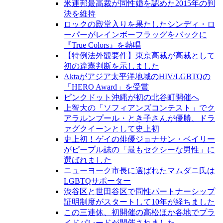
米連邦最高裁が同性婚を認めた2015年の判
決を維持
ロックの殿堂入りを果たしたシンディ・ロ
ーパーがレインボーフラッグをバックに
『True Colors』を熱唱
【特例法外観要件】東京高裁が高裁として
初の違憲判断を示しました
Aktaがアジア太平洋地域のHIV/LGBTQの
「HERO Award」を受賞
ピンクドット沖縄が初の北谷町開催へ
上智大の「ソフィアンズコンテスト」でク
アラルンプール・とき子さんが優勝、ドラ
ァグクイーンとして史上初
史上初！ゲイの俳優ジョナサン・ベイリー
がピープル誌の「最もセクシーな男性」に
選ばれました
ニューヨーク市長に選ばれたマムダニ氏は
LGBTQサポーター
渋谷区と世田谷区で同性パートナーシップ
証明制度がスタートして10年が経ちました
この三連休、初開催の高松ほか各地でプラ
イドパレードが開催されました