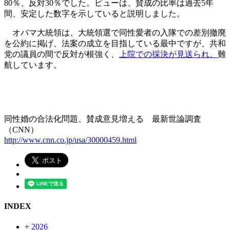
80％、反対30％でした。ピューは、賛成の比率は過去5年
間、安定した数字を示していると説明しました。
オバマ大統領は、大統領選で同性愛者の入隊での差別撤廃
を公約に掲げ、法案の成立を目指している最中ですが、共和
党の議員の間で反対が根強く、
上院での採決が見送られ、
難
航しています。
同性婚の合法化問題、賛成意見増える 最新世論調査
（CNN）
http://www.cnn.co.jp/usa/30000459.html
INDEX
+
2026