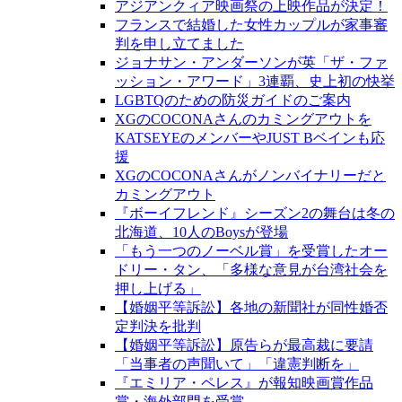
アジアンクィア映画祭の上映作品が決定！
フランスで結婚した女性カップルが家事審
判を申し立てました
ジョナサン・アンダーソンが英「ザ・ファ
ッション・アワード」3連覇、史上初の快挙
LGBTQのための防災ガイドのご案内
XGのCOCONAさんのカミングアウトを
KATSEYEのメンバーやJUST Bベインも応
援
XGのCOCONAさんがノンバイナリーだと
カミングアウト
『ボーイフレンド』シーズン2の舞台は冬の
北海道、10人のBoysが登場
「もう一つのノーベル賞」を受賞したオー
ドリー・タン、「多様な意見が台湾社会を
押し上げる」
【婚姻平等訴訟】各地の新聞社が同性婚否
定判決を批判
【婚姻平等訴訟】原告らが最高裁に要請
「当事者の声聞いて」「違憲判断を」
『エミリア・ペレス』が報知映画賞作品
賞・海外部門を受賞