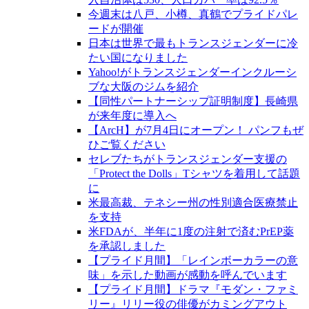
今週末は八戸、小樽、真鶴でプライドパレ
ードが開催
日本は世界で最もトランスジェンダーに冷
たい国になりました
Yahoo!がトランスジェンダーインクルーシ
ブな大阪のジムを紹介
【同性パートナーシップ証明制度】長崎県
が来年度に導入へ
【ArcH】が7月4日にオープン！ パンフもぜ
ひご覧ください
セレブたちがトランスジェンダー支援の
「Protect the Dolls」Tシャツを着用して話題
に
米最高裁、テネシー州の性別適合医療禁止
を支持
米FDAが、半年に1度の注射で済むPrEP薬
を承認しました
【プライド月間】「レインボーカラーの意
味」を示した動画が感動を呼んでいます
【プライド月間】ドラマ『モダン・ファミ
リー』リリー役の俳優がカミングアウト