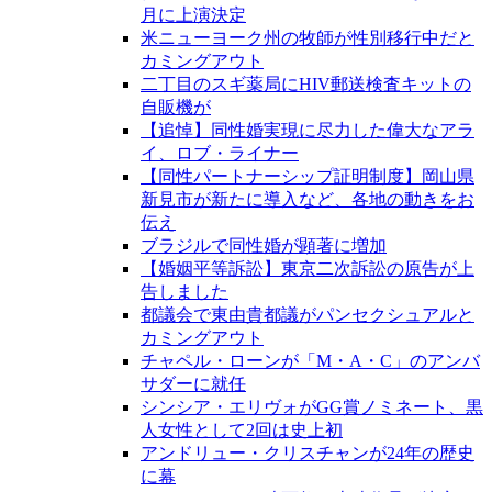
月に上演決定
米ニューヨーク州の牧師が性別移行中だと
カミングアウト
二丁目のスギ薬局にHIV郵送検査キットの
自販機が
【追悼】同性婚実現に尽力した偉大なアラ
イ、ロブ・ライナー
【同性パートナーシップ証明制度】岡山県
新見市が新たに導入など、各地の動きをお
伝え
ブラジルで同性婚が顕著に増加
【婚姻平等訴訟】東京二次訴訟の原告が上
告しました
都議会で東由貴都議がパンセクシュアルと
カミングアウト
チャペル・ローンが「M・A・C」のアンバ
サダーに就任
シンシア・エリヴォがGG賞ノミネート、黒
人女性として2回は史上初
アンドリュー・クリスチャンが24年の歴史
に幕