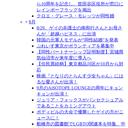
ら10周年を記念し、世田谷区役所が窓口に
レインボーフラッグを掲出
クロエ・グレース・モレッツが同性婚
+
8月
8/29、ゲイの弁護士の南和行さんとお母さ
んが「超越ハピネス」に出演
韓国の元軍人モデルが“同性結婚”を発表
ぷれいす東京がボランティアを募集中
【同性パートナーシップ証明制度】宮城県
気仙沼市が来年度に導入へ
【住民票続柄】東京都品川区が10月から対
応
映画『となりのとらんす少女ちゃん』には
るな愛さんが出演！
9月のAiSOTOPE LOUNGEの周年にキョン
キョンが出演！
ジュリア・フォックスがパンセクシュアル
であることをカミングアウト
ボディビルの大会で優勝したゲイの方がニ
ュースに！
船橋市の図書館でLGBTQ関連本を特集、中