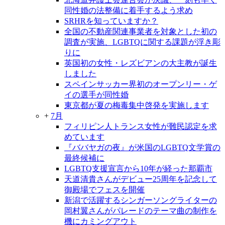
同性婚の法整備に着手するよう求め
SRHRを知っていますか？
全国の不動産関連事業者を対象とした初の
調査が実施、LGBTQに関する課題が浮き彫
りに
英国初の女性・レズビアンの大主教が誕生
しました
スペインサッカー界初のオープンリー・ゲ
イの選手が同性婚
東京都が夏の梅毒集中啓発を実施します
+
7月
フィリピン人トランス女性が難民認定を求
めています
『ババヤガの夜』が米国のLGBTQ文学賞の
最終候補に
LGBTQ支援宣言から10年が経った那覇市
天道清貴さんがデビュー25周年を記念して
御殿場でフェスを開催
新潟で活躍するシンガーソングライターの
岡村翼さんがパレードのテーマ曲の制作を
機にカミングアウト