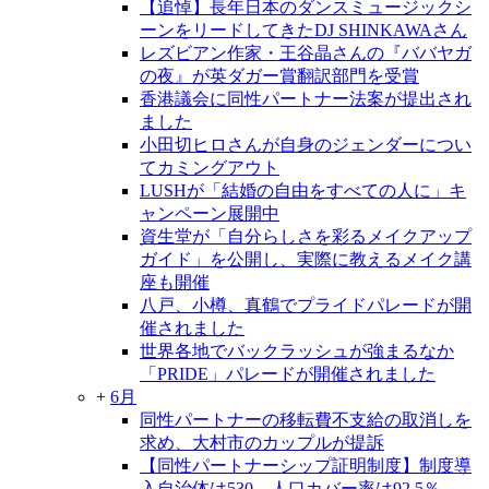
【追悼】長年日本のダンスミュージックシ
ーンをリードしてきたDJ SHINKAWAさん
レズビアン作家・王谷晶さんの『ババヤガ
の夜』が英ダガー賞翻訳部門を受賞
香港議会に同性パートナー法案が提出され
ました
小田切ヒロさんが自身のジェンダーについ
てカミングアウト
LUSHが「結婚の自由をすべての人に」キ
ャンペーン展開中
資生堂が「自分らしさを彩るメイクアップ
ガイド」を公開し、実際に教えるメイク講
座も開催
八戸、小樽、真鶴でプライドパレードが開
催されました
世界各地でバックラッシュが強まるなか
「PRIDE」パレードが開催されました
+
6月
同性パートナーの移転費不支給の取消しを
求め、大村市のカップルが提訴
【同性パートナーシップ証明制度】制度導
入自治体は530、人口カバー率は92.5％