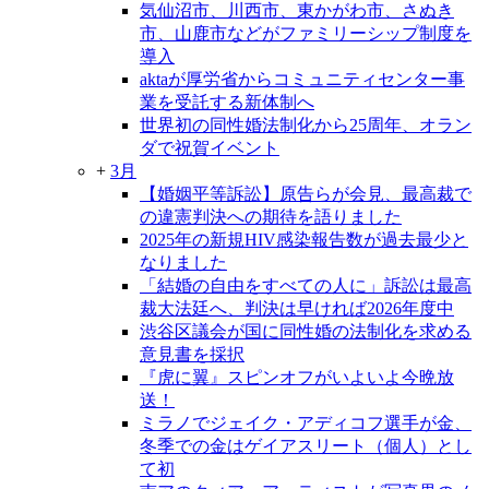
気仙沼市、川西市、東かがわ市、さぬき
市、山鹿市などがファミリーシップ制度を
導入
aktaが厚労省からコミュニティセンター事
業を受託する新体制へ
世界初の同性婚法制化から25周年、オラン
ダで祝賀イベント
+
3月
【婚姻平等訴訟】原告らが会見、最高裁で
の違憲判決への期待を語りました
2025年の新規HIV感染報告数が過去最少と
なりました
「結婚の自由をすべての人に」訴訟は最高
裁大法廷へ、判決は早ければ2026年度中
渋谷区議会が国に同性婚の法制化を求める
意見書を採択
『虎に翼』スピンオフがいよいよ今晩放
送！
ミラノでジェイク・アディコフ選手が金、
冬季での金はゲイアスリート（個人）とし
て初