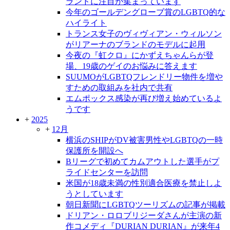
ランドに注目が集まっています
今年のゴールデングローブ賞のLGBTQ的な
ハイライト
トランス女子のヴィヴィアン・ウィルソン
がリアーナのブランドのモデルに起用
今夜の『虹クロ』にかずえちゃんらが登
場、19歳のゲイのお悩みに答えます
SUUMOがLGBTQフレンドリー物件を増や
すための取組みを社内で共有
エムポックス感染が再び増え始めているよ
うです
+
2025
+
12月
横浜のSHIPがDV被害男性やLGBTQの一時
保護所を開設へ
Bリーグで初めてカムアウトした選手がプ
ライドセンターを訪問
米国が18歳未満の性別適合医療を禁止しよ
うとしています
朝日新聞にLGBTQツーリズムの記事が掲載
ドリアン・ロロブリジーダさんが主演の新
作コメディ『DURIAN DURIAN』が来年4