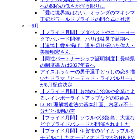
への関心の低さが浮き彫りに
「愛に境界線はない」オランダのマキシマ
王妃がワールドプライドの開会式に登壇
+
6月
【プライド月間】ブダペストやニューヨー
クでパレード開催、パリは猛暑で延期へ
【追悼】愛を掲げ、道を切り拓いた偉人・
美輪明宏さん
【同性パートナーシップ証明制度】長崎県
の制度導入は2027年春へ
アイスホッケーの男子選手どうしの恋を描
いたドラマ『ヒーテッド・ライバルリー』
が8月配信決定！
【プライド月間】各地の自治体や企業によ
るレインボーライトアップなどの取組み
LGBT理解増進法の基本計画、内容が不十
分だと批判の声
【プライド月間】ソウルや淡路島、大垣な
どでプライドパレードが開催されました
【プライド月間】伊賀市のゲイカップルを
モデルにしたオーディオドラマがNHK FM