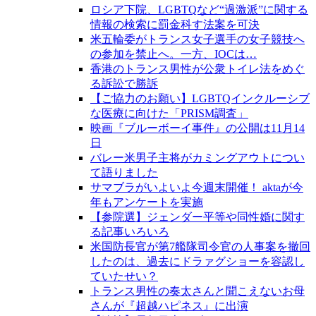
ロシア下院、LGBTQなど“過激派”に関する
情報の検索に罰金科す法案を可決
米五輪委がトランス女子選手の女子競技へ
の参加を禁止へ。一方、IOCは…
香港のトランス男性が公衆トイレ法をめぐ
る訴訟で勝訴
【ご協力のお願い】LGBTQインクルーシブ
な医療に向けた「PRISM調査」
映画『ブルーボーイ事件』の公開は11月14
日
バレー米男子主将がカミングアウトについ
て語りました
サマブラがいよいよ今週末開催！ aktaが今
年もアンケートを実施
【参院選】ジェンダー平等や同性婚に関す
る記事いろいろ
米国防長官が第7艦隊司令官の人事案を撤回
したのは、過去にドラァグショーを容認し
ていたせい？
トランス男性の奏太さんと聞こえないお母
さんが『超越ハピネス』に出演