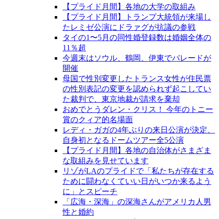
【プライド月間】各地の大学の取組み
【プライド月間】トランプ大統領が来場し
たレミゼ公演にドラァグが抗議の参戦
タイの1〜5月の同性婚登録数は婚姻全体の
11％超
今週末はソウル、鶴岡、伊東でパレードが
開催
母国で性別変更したトランス女性が住民票
の性別表記の変更を認められず起こしてい
た裁判で、東京地裁が請求を棄却
おめでとうダレン・クリス！ 今年のトニー
賞のクィア的名場面
レディ・ガガの4年ぶりの来日公演が決定、
自身初となるドームツアー全5公演
【プライド月間】各地の自治体がさまざま
な取組みを見せています
リゾがLAのプライドで「私たちが存在する
ために闘わなくていい日がいつか来るよう
に」とスピーチ
「広海・深海」の深海さんがアメリカ人男
性と婚約