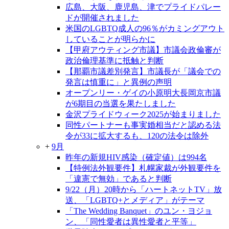
広島、大阪、鹿児島、津でプライドパレー
ドが開催されました
米国のLGBTQ成人の96％がカミングアウト
していることが明らかに
【甲府アウティング市議】市議会政倫審が
政治倫理基準に抵触と判断
【那覇市議差別発言】市議長が「議会での
発言は慎重に」と異例の声明
オープンリー・ゲイの小原明大長岡京市議
が6期目の当選を果たしました
金沢プライドウィーク2025が始まりました
同性パートナーも事実婚相当だと認める法
令が33に拡大するも、120の法令は除外
+
9月
昨年の新規HIV感染（確定値）は994名
【特例法外観要件】札幌家裁が外観要件を
「違憲で無効」であると判断
9/22（月）20時から「ハートネットTV」放
送、「LGBTQ+とメディア」がテーマ
「The Wedding Banquet」のユン・ヨジョ
ン、「同性愛者は異性愛者と平等」