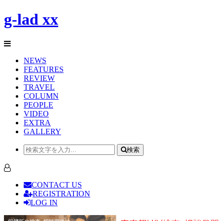
g-lad xx
NEWS
FEATURES
REVIEW
TRAVEL
COLUMN
PEOPLE
VIDEO
EXTRA
GALLERY
検索
CONTACT US
REGISTRATION
LOG IN