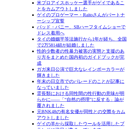
米プロアイスホッケー選手がゲイであるこ
とをカムアウトしました
ゲイのプロゲーマー・Raitoさんがパートナ
ーシップ宣誓
バッド・バニー、SBハーフタイムショーで
ドレス着用へ
タイの婚姻平等法施行から1年が経ち、全国
で2万5814組が結婚しました
性的少数者の性暴力被害の実態と支援のあ
り方をまとめた国内初のガイドブックが完
成
ガガ来日公演で巨大なレインボーカラーが
輝きました
年末の日立市でのパレードのことが記事に
なっていました
霊長類における同性間の性行動の意味が明
らかに――「“自然の摂理”に反する」論が
覆されました
元BNK48の有名女優が同性との交際をカム
アウトしました
ゲイの羊から採取したウールを活用したブ