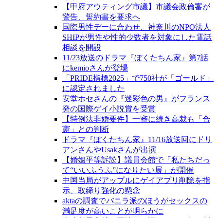
【甲府アウティング市議】市議会政倫審が
警告、誓約書を要求へ
国際男性デーに合わせ、神奈川のNPO法人
SHIPが男性や性的少数者を対象にした電話
相談を開設
11/23放送のドラマ『ぼくたちん家』第7話
にkemioさんが登場
「PRIDE指標2025」で750社が「ゴールド」
に認定されました
安堂ホセさんの『迷彩色の男』がフランス
発の国際ゲイ小説賞を受賞
【特例法非婚要件】一審に続き高裁も「合
憲」との判断
ドラマ『ぼくたちん家』11/16放送回にドリ
アンさんやUsakさんが出演
【婚姻平等訴訟】議員会館で「私たちだっ
て“いいふうふ”になりたい展」が開催
中国当局がアップルにゲイアプリ削除を指
示、取締り強化の懸念
aktaの調査でバニラ派のほうがセックスの
満足度が高いことが明らかに