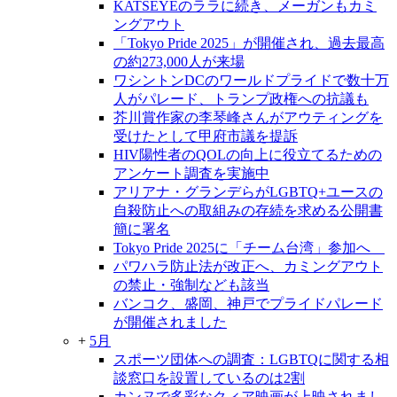
KATSEYEのララに続き、メーガンもカミ
ングアウト
「Tokyo Pride 2025」が開催され、過去最高
の約273,000人が来場
ワシントンDCのワールドプライドで数十万
人がパレード、トランプ政権への抗議も
芥川賞作家の李琴峰さんがアウティングを
受けたとして甲府市議を提訴
HIV陽性者のQOLの向上に役立てるための
アンケート調査を実施中
アリアナ・グランデらがLGBTQ+ユースの
自殺防止への取組みの存続を求める公開書
簡に署名
Tokyo Pride 2025に「チーム台湾」参加へ
パワハラ防止法が改正へ、カミングアウト
の禁止・強制なども該当
バンコク、盛岡、神戸でプライドパレード
が開催されました
+
5月
スポーツ団体への調査：LGBTQに関する相
談窓口を設置しているのは2割
カンヌで多彩なクィア映画が上映されまし