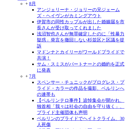
+
8月
アンジェリーナ・ジョリーの兄ジェーム
ズ・ヘイヴンがカミングアウト
伊賀市の同性カップルが出した婚姻届を市
長さんが受け取ってくれました
浅沼智也さんが無罪確定したのに「性暴力
疑惑」発言を撤回しない杉並区と区議を提
訴
マドンナとカイリーがワールドプライドで
共演！
サム・スミスがパートナーとの婚約を正式
に発表
+
7月
スペンサー・チュニックがプログレス・プ
ライド・カラーの作品を撮影、ベルリンへ
の連帯も
【ベルリンテロ事件】追悼集会が開かれ、
独首相「我々は社会の自由を守り抜く」、
プライド主催団体も声明
ベルリンのプライドでヘイトクライム、30
人死傷