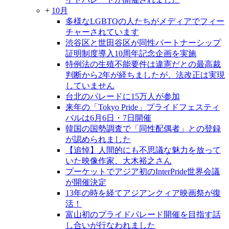
+
10月
多様なLGBTQの人たちがメディアでフィー
チャーされています
渋谷区と世田谷区が同性パートナーシップ
証明制度導入10周年記念企画を実施
特例法の生殖不能要件は違憲だとの最高裁
判断から2年が経ちましたが、法改正は実現
していません
台北のパレードに15万人が参加
来年の「Tokyo Pride」プライドフェスティ
バルは6月6日・7日開催
韓国の国勢調査で「同性配偶者」との登録
が認められました
【追悼】人間的にも不思議な魅力を放って
いた映像作家、大木裕之さん
プーケットでアジア初のInterPride世界会議
が開催決定
13年の時を経てアジアンクィア映画祭が復
活！
富山初のプライドパレード開催を目指す話
し合いが行なわれました