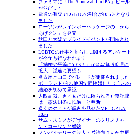
ファミマに「The Stonewall Inn IPA」ビール
が並びます
電通の調査でLGBTQの割合が10.6％となり
ました
ローソンがレインボーパッケージの「から
あげクン」を発売
秋田と大阪でプライドイベントが開催され
ました
LGBTQの仕事と暮らしに関するアンケート
が今年も行なわれます
「結婚の平等にYES！」が全47都道府県に
拡大、議連に要望も
名古屋と山口でパレードが開催されました
ポーランドがEU他国で同性婚したふうふの
結婚を初めて承認
大阪高裁、男／女だけに限られる戸籍記載
は「憲法14条に抵触」と判断
多くのクィアが輝きを見せたMET GALA
2026
サム・スミスがデザイナーのクリスチャ
ン・コーワンと婚約
ノンバイナリーの詩人・成清朔さんが中原