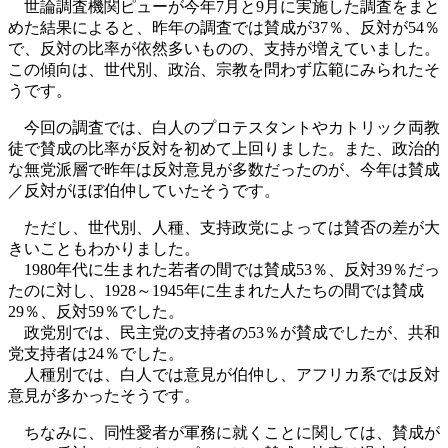
世論調査機関ピューが今年7月と9月に実施した調査をまと
めた結果によると、昨年の調査では賛成が37％、反対が54％
で、反対の比率が依然多いものの、支持が増えていました。
この傾向は、世代別、政治、宗教を問わず広範にみられたそ
うです。
今回の調査では、白人のプロテスタントやカトリック両教
徒で賛成の比率が反対を初めて上回りました。また、政治的
な無党派層で昨年は反対意見が多数だったのが、今年は賛成
／反対がほぼ伯仲していたそうです。
ただし、世代別、人種、支持政党によっては賛否の差が大
きいこともわかりました。
1980年代に生まれた若者の間では賛成53％、反対39％だっ
たのに対し、1928～1945年に生まれた人たちの間では賛成
29％、反対59％でした。
政党別では、民主党の支持者の53％が賛成でしたが、共和
党支持者は24％でした。
人種別では、白人では意見が伯仲し、アフリカ系では反対
意見が多かったそうです。
ちなみに、同性愛者が軍務に就くことに関しては、賛成が