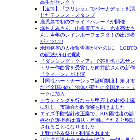
高生がセレクト
【追悼】『プリシラ』でバーナデットを演
じたテレンス・スタンプ
鹿児島で初のプライドパレードが開催
堀ちえみさん、山根康広さん、光永亮太さ
ん…今年のレインボーフェスタ！の出演者
がアツい!!
米国務省の人権報告書が4分の1に、LGBTQ
の記述がほぼ消滅
『ダンシング・クィア』で芥川也寸志サン
トリー作曲賞を受賞した向井航さんの新作
『クィーン』が上演
【同性パートナーシップ証明制度】奈良市
など全国28の自治体が新たに全国ネットワ
ークに加入
アウティングを行なった甲府市の村松市議
に対し、市議会が政倫審を開きました
エイズ予防指針改正案で、HIV陽性者の診
療や介護拒否は偏見・差別に当たると明記
されることになりました
上野で浴衣祭りが開催されます
北海道弁護士会連合会が決議、一刻も早く