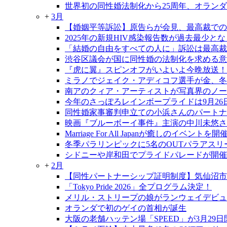
世界初の同性婚法制化から25周年、オラン
+
3月
【婚姻平等訴訟】原告らが会見、最高裁での
2025年の新規HIV感染報告数が過去最少と
「結婚の自由をすべての人に」訴訟は最高裁大
渋谷区議会が国に同性婚の法制化を求める意
『虎に翼』スピンオフがいよいよ今晩放送！
ミラノでジェイク・アディコフ選手が金、冬
南アのクィア・アーティストが写真界のノー
今年のさっぽろレインボープライドは9月26日
同性婚家事審判申立ての小浜さんのパートナ
映画『ブルーボーイ事件』主演の中川未悠さ
Marriage For All Japanが癒しのイベントを開
冬季パラリンピックに5名のOUTパラアスリ
シドニーや岸和田でプライドパレードが開催
+
2月
【同性パートナーシップ証明制度】気仙沼市
「Tokyo Pride 2026」全プログラム決定！
メリル・ストリープの娘がランウェイデビ
オランダで初のゲイの首相が誕生
大阪の老舗ハッテン場「SPEED」が3月29