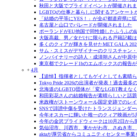
秋田と大阪でプライドイベントが開催されま
LGBTQの仕事と暮らしに関するアンケート
「結婚の平等にYES！」が全47都道府県に
名古屋と山口でパレードが開催されました
ポーランドがEU他国で同性婚したふうふの
大阪高裁、男／女だけに限られる戸籍記載は
多くのクィアが輝きを見せたMET GALA 202
サム・スミスがデザイナーのクリスチャン・
ノンバイナリーの詩人・成清朔さんが中原中
東京都でクレード1bのエムポックスの報告
+
4月
【追悼】指揮者としてもゲイとしても素晴ら
Tokyo Pride 2026の出演者が発表！過去
北海道のLGBTQ団体が「変なLGBT教え
和田彩花さんの結婚報告が素晴らしいと話題
米政権がストーンウォール国定史跡でのレイ
SNSで誹謗中傷を受けたトランスジェンダ
今年オスカーに輝いた唯一のクィア映画が5
今年の金沢プライドウィークは10月2日から
気仙沼市、川西市、東かがわ市、さぬき市、
aktaが厚労省からコミュニティセンター事