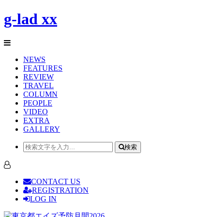
g-lad xx
NEWS
FEATURES
REVIEW
TRAVEL
COLUMN
PEOPLE
VIDEO
EXTRA
GALLERY
検索
CONTACT US
REGISTRATION
LOG IN