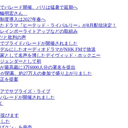
でパレード開催、パリは猛暑で延期へ
美輪明宏さん
度導入は2027年春へ
たドラマ『ヒーテッド・ライバルリー』が8月配信決定！
レインボーライトアップなどの取組み
だと批判の声
でプライドパレードが開催されました
ルにしたオーディオドラマがNHK FMで放送
画家として名声を博したデイヴィッド・ホックニー
ジェンダーとして初
最高裁に3万6000人分の署名を提出
スティバルが閉幕、約27万人の参加で盛り上がりました
正を提案
アでサプライズ・ライブ
パレードが開催されました
く
ールが並びます
ました
げクン」を発売