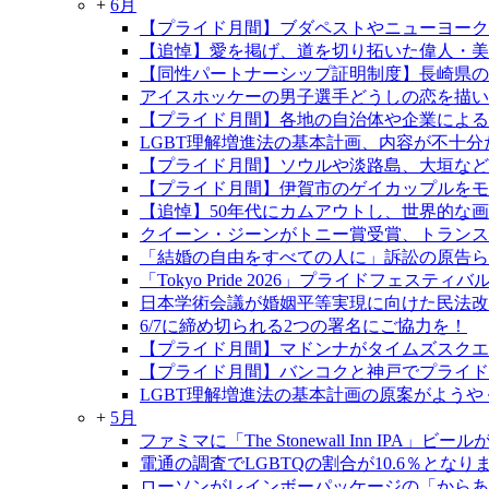
+
6月
【プライド月間】ブダペストやニューヨーク
【追悼】愛を掲げ、道を切り拓いた偉人・
【同性パートナーシップ証明制度】長崎県の制
アイスホッケーの男子選手どうしの恋を描い
【プライド月間】各地の自治体や企業による
LGBT理解増進法の基本計画、内容が不十分
【プライド月間】ソウルや淡路島、大垣など
【プライド月間】伊賀市のゲイカップルをモデ
【追悼】50年代にカムアウトし、世界的な
クイーン・ジーンがトニー賞受賞、トランス
「結婚の自由をすべての人に」訴訟の原告らが
「Tokyo Pride 2026」プライドフェ
日本学術会議が婚姻平等実現に向けた民法改
6/7に締め切られる2つの署名にご協力を！
【プライド月間】マドンナがタイムズスクエ
【プライド月間】バンコクと神戸でプライド
LGBT理解増進法の基本計画の原案がようや
+
5月
ファミマに「The Stonewall Inn IPA」ビ
電通の調査でLGBTQの割合が10.6％となり
ローソンがレインボーパッケージの「からあ