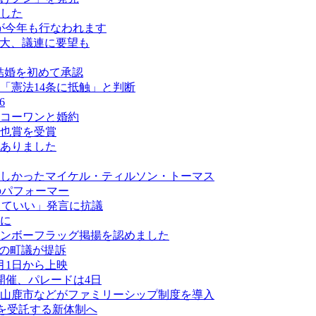
した
が今年も行なわれます
拡大、議連に要望も
結婚を初めて承認
「憲法14条に抵触」と判断
6
コーワンと婚約
也賞を受賞
がありました
しかったマイケル・ティルソン・トーマス
最多のパフォーマー
なくていい」発言に抗議
に
ンボーフラッグ掲揚を認めました
ーの町議が提訴
月1日から上映
開催、パレードは4日
山鹿市などがファミリーシップ制度を導入
業を受託する新体制へ