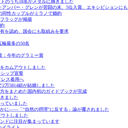
ートのうち18名がメダルに輝きました
けたアンバー・グレンが苦闘の末、5位入賞。エキシビションに
の同性カップルがミラノで婚約
フラッグが掲揚
約
有を認め、国会にも取組みを要求
五輪最多の50名
賞：今年のグラミー賞
をカムアウトしました
ーシップ宣誓
ドレス着用へ
2万5814組が結婚しました
方をまとめた国内初のガイドブックが完成
きました
っていました
かに――「“自然の摂理”に反する」論が覆されました
アウトしました
ンドに注目が集まっています
ハイライト