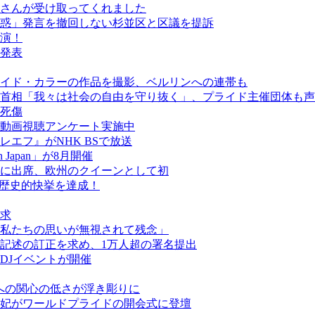
さんが受け取ってくれました
惑」発言を撤回しない杉並区と区議を提訴
演！
発表
イド・カラーの作品を撮影、ベルリンへの連帯も
首相「我々は社会の自由を守り抜く」、プライド主催団体も声
人死傷
動画視聴アンケート実施中
エフ』がNHK BSで放送
een Japan」が8月開催
に出席、欧州のクイーンとして初
が歴史的快挙を達成！
求
私たちの思いが無視されて残念」
記述の訂正を求め、1万人超の署名提出
DJイベントが開催
ーへの関心の低さが浮き彫りに
妃がワールドプライドの開会式に登壇