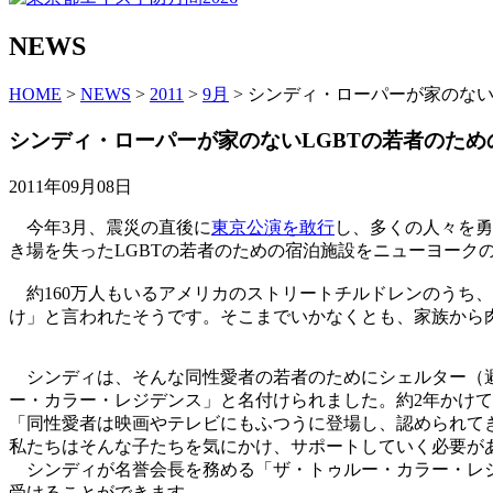
NEWS
HOME
>
NEWS
>
2011
>
9月
> シンディ・ローパーが家のない
シンディ・ローパーが家のないLGBTの若者のため
2011年09月08日
今年3月、震災の直後に
東京公演を敢行
し、多くの人々を勇
き場を失ったLGBTの若者のための宿泊施設をニューヨーク
約160万人もいるアメリカのストリートチルドレンのうち、2
け」と言われたそうです。そこまでいかなくとも、家族から
シンディは、そんな同性愛者の若者のためにシェルター（避
ー・カラー・レジデンス」と名付けられました。約2年かけ
「同性愛者は映画やテレビにもふつうに登場し、認められて
私たちはそんな子たちを気にかけ、サポートしていく必要が
シンディが名誉会長を務める「ザ・トゥルー・カラー・レジ
受けることができます。