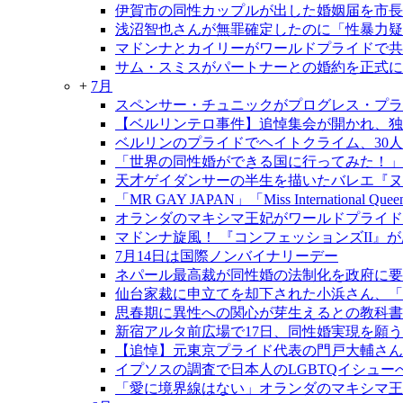
伊賀市の同性カップルが出した婚姻届を市長
浅沼智也さんが無罪確定したのに「性暴力疑
マドンナとカイリーがワールドプライドで共
サム・スミスがパートナーとの婚約を正式に
+
7月
スペンサー・チュニックがプログレス・プラ
【ベルリンテロ事件】追悼集会が開かれ、独
ベルリンのプライドでヘイトクライム、30
「世界の同性婚ができる国に行ってみた！」
天才ゲイダンサーの半生を描いたバレエ『ヌレ
「MR GAY JAPAN」「Miss International Qu
オランダのマキシマ王妃がワールドプライド
マドンナ旋風！ 『コンフェッションズII』
7月14日は国際ノンバイナリーデー
ネパール最高裁が同性婚の法制化を政府に要
仙台家裁に申立てを却下された小浜さん、「
思春期に異性への関心が芽生えるとの教科書
新宿アルタ前広場で17日、同性婚実現を願う
【追悼】元東京プライド代表の門戸大輔さん
イプソスの調査で日本人のLGBTQイシュ
「愛に境界線はない」オランダのマキシマ王