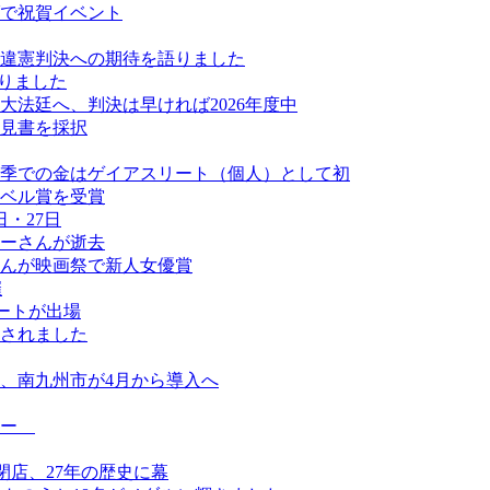
ダで祝賀イベント
違憲判決への期待を語りました
なりました
法廷へ、判決は早ければ2026年度中
見書を採択
季での金はゲイアスリート（個人）として初
ベル賞を受賞
・27日
ーさんが逝去
んが映画祭で新人女優賞
催
ートが出場
されました
、南九州市が4月から導入へ
ュー
日閉店、27年の歴史に幕