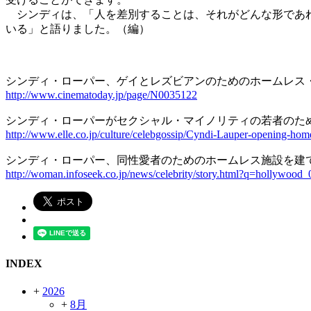
シンディは、「人を差別することは、それがどんな形であれ
いる」と語りました。（編）
シンディ・ローパー、ゲイとレズビアンのためのホームレス
http://www.cinematoday.jp/page/N0035122
シンディ・ローパーがセクシャル・マイノリティの若者のために施設
http://www.elle.co.jp/culture/celebgossip/Cyndi-Lauper-opening-hom
シンディ・ローパー、同性愛者のためのホームレス施設を建
http://woman.infoseek.co.jp/news/celebrity/story.html?q=hollywoo
INDEX
+
2026
+
8月