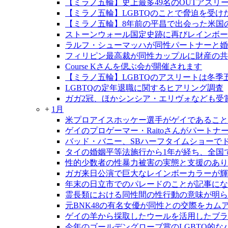
【ミラノ五輪】史上最多49名のOUTアスリ
【ミラノ五輪】LGBTQのことで脅迫を受
【ミラノ五輪】8年前の平昌で出会った米国
ストーンウォール国定史跡に再びレインボー
ラルフ・シューマッハが同性パートナーと婚
フィリピン最高裁が同性カップルに財産の共
Course Kさんを偲ぶ会が開催されます
【ミラノ五輪】LGBTQのアスリートは冬季
LGBTQの定年退職に関するヒアリング調査
ガガ2冠、ほかシンシア・エリヴォなども受
+
1月
米プロアイスホッケー選手がゲイであること
ゲイのプロゲーマー・Raitoさんがパートナ
バッド・バニー、SBハーフタイムショーで
タイの婚姻平等法施行から1年が経ち、全国で
性的少数者の性暴力被害の実態と支援のあり
ガガ来日公演で巨大なレインボーカラーが輝
年末の日立市でのパレードのことが記事にな
霊長類における同性間の性行動の意味が明ら
元BNK48の有名女優が同性との交際をカム
ゲイの羊から採取したウールを活用したブラ
今年のゴールデングローブ賞のLGBTQ的な