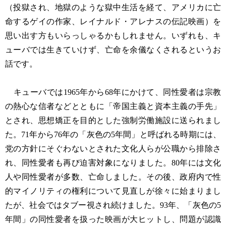
（投獄され、地獄のような獄中生活を経て、アメリカに亡
命するゲイの作家、レイナルド・アレナスの伝記映画）を
思い出す方もいらっしゃるかもしれません。いずれも、キ
ューバでは生きていけず、亡命を余儀なくされるというお
話です。
キューバでは1965年から68年にかけて、同性愛者は宗教
の熱心な信者などとともに「帝国主義と資本主義の手先」
とされ、思想矯正を目的とした強制労働施設に送られまし
た。71年から76年の「灰色の5年間」と呼ばれる時期には、
党の方針にそぐわないとされた文化人らが公職から排除さ
れ、同性愛者も再び迫害対象になりました。80年には文化
人や同性愛者が多数、亡命しました。その後、政府内で性
的マイノリティの権利について見直しが徐々に始まりまし
たが、社会ではタブー視され続けました。93年、「灰色の5
年間」の同性愛者を扱った映画が大ヒットし、問題が認識