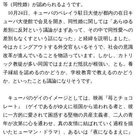
等（同性婚）が認められるようです。
10月24日、キューバのペレイラ駐日大使が都内の在日キ
ューバ大使館で会見を開き、同性婚に関しては「あらゆる
差別に反対という議論がまずあって、その中で同性愛への
差別もなくすという話になった」と経緯を説明しました。
今はカミングアウトする外交官もいるそうで、社会の意識
改革が進んでいることを物語っています。しかし、カトリ
ック教徒が多い同国ではまだまだ抵抗が根強い、とも。養
子縁組を認めるのかどうか、学校教育で教えるのかどう
か、といったことも議論になりそうです。
キューバのゲイのイメージとしては、映画『苺とチョコ
レート』（ゲイであるがゆえに祖国から追われる者と、彼
に一方的に愛されて困惑する堅物の共産主義者、二人の青
年が次第に心を通わせ、真の友情に結ばれていく過程を描
いたヒューマン・ドラマ）、あるいは『夜になるまえに』