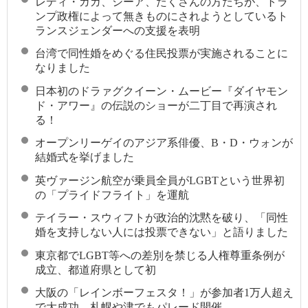
レディ・ガガ、シーア、たくさんの方たちが、トラ
ンプ政権によって無きものにされようとしているト
ランスジェンダーへの支援を表明
台湾で同性婚をめぐる住民投票が実施されることに
なりました
日本初のドラァグクイーン・ムービー『ダイヤモン
ド・アワー』の伝説のショーが二丁目で再演され
る！
オープンリーゲイのアジア系俳優、B・D・ウォンが
結婚式を挙げました
英ヴァージン航空が乗員全員がLGBTという世界初
の「プライドフライト」を運航
テイラー・スウィフトが政治的沈黙を破り、「同性
婚を支持しない人には投票できない」と語りました
東京都でLGBT等への差別を禁じる人権尊重条例が
成立、都道府県として初
大阪の「レインボーフェスタ！」が参加者1万人超え
で大成功 札幌や津でもパレード開催