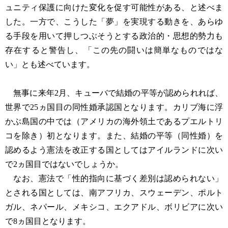
ュニティ保護に向けた変化を促す可能性がある、と述べま
した。一方で、こうした「夢」を実現する動きを、あらゆ
る手段を用いて押しつぶそうとする政治的・思想的勢力も
存在すると警告し、「この先の闘いは簡単なものではな
い」とも述べています。
無事に来年2月、キューバで結婚の平等が認められれば、
世界で25ヵ国目の同性婚承認国となります。カリブ海に浮
かぶ島国の中では（アメリカの海外領土であるプエルトリ
コを除き）初となります。また、結婚の平等（同性婚）を
認めるよう憲法を改正する国としてはアイルランドに次い
で2ヵ国目ではないでしょうか。
なお、憲法で「性的指向に基づく差別は認められない」
とされる国としては、南アフリカ、スウェーデン、ポルト
ガル、ネパール、メキシコ、エクアドル、ボリビアに次い
で8ヵ国目となります。