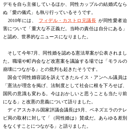
デモを自ら主催しているほか、同性カップルの結婚式なら
ぬ「愛の儀式」も執り行っているそうです。
2010年には、
フィデル・カストロ元議長
が同性愛者迫
害について「重大な不正義だ。当時の責任は自分にある」
と認め、世界的なニュースになりました。
そして今年7月、同性婚を認める憲法草案が公表されまし
た。職場や町内会など改憲案を議論する場では「モラルの
崩壊につながる」との批判も起きたそうです。
国会で同性婚容認を訴えてきたルイス・アンヘル議員は
「憲法が理念を掲げ、法制度として社会に根を下ろせば、
国民の意識も変わる。今はおかしいと思うことも当たり前
になる」と改憲の意義について語りました。
ディアスカネル国家評議会議長は9月、ベネズエラのテレ
ビ局の取材に対して「（同性婚は）賛成だ。あらゆる差別
をなくすことにつながる」と語りました。