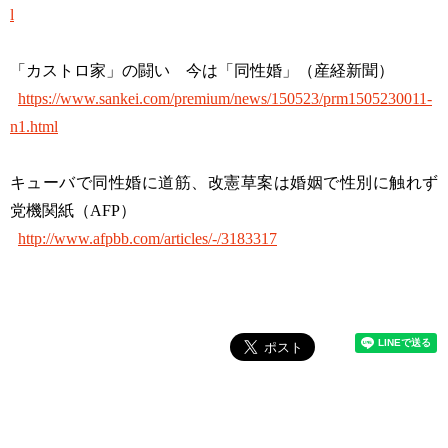
l
「カストロ家」の闘い 今は「同性婚」（産経新聞）
https://www.sankei.com/premium/news/150523/prm1505230011-
n1.html
キューバで同性婚に道筋、改憲草案は婚姻で性別に触れず
党機関紙（AFP）
http://www.afpbb.com/articles/-/3183317