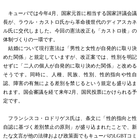
キューバでは今年4月、国家元首に相当する国家評議会議
長が、ラウル・カストロ氏から革命後世代のディアスカネ
ル氏に交代しました。今回の憲法改正も「カストロ後」の
体制づくりの一環です。
結婚について現行憲法は「男性と女性が自発的に取り決
めた関係」と規定していますが、改正案では、性別を明記
せずに「二人の個人が自発的に取り決めた関係」と改める
そうです。同時に、人種、民族、性別、性的指向や性自
認、障害の有無による差別を禁じるという規定も盛り込ま
れます。国会審議を経て来年2月、国民投票にかけられる予
定です。
フランシスコ・ロドリゲス氏は、条文に「性的指向と性
自認に基づく差別禁止の原則」が盛り込まれたことで、新
たな文言が他の法律および政策面でもキューバのLGBTコミ