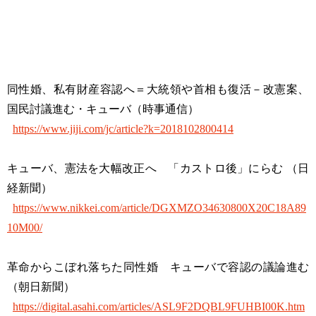
同性婚、私有財産容認へ＝大統領や首相も復活－改憲案、
国民討議進む・キューバ（時事通信）
https://www.jiji.com/jc/article?k=2018102800414
キューバ、憲法を大幅改正へ 「カストロ後」にらむ （日
経新聞）
https://www.nikkei.com/article/DGXMZO34630800X20C18A89
10M00/
革命からこぼれ落ちた同性婚 キューバで容認の議論進む
（朝日新聞）
https://digital.asahi.com/articles/ASL9F2DQBL9FUHBI00K.htm