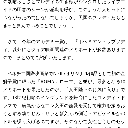
の素晴らしさとフレディの生き様がシンクロしたライブエ
イドの圧巻のシーンが感動を呼び、このような大ヒットに
つながったのではないでしょうか。天国のフレディたちも
きっと喜んでいることでしょう…。
さて、今年のアカデミー賞は、『ボヘミアン・ラプソデ
ィ』以外にもクィア映画関連のノミネートが多数あります
ので、まとめてご紹介いたします。
ベネチア国際映画祭でNetflixオリジナル作品として初の金
獅子賞に輝いた『ROMA／ローマ』と並び、最多となる10
ノミネートを果たしたのが、『女王陛下のお気に入り』で
す。18世紀初頭のイングランドを舞台にしたコメディ・ド
ラマで、病気がちなアン女王の寵愛を受けて権力を振るお
うとする幼なじみ・サラと新入りの側近・アビゲイルがバ
トルを繰り広げるのですが、そのなかで女性どうしのセッ