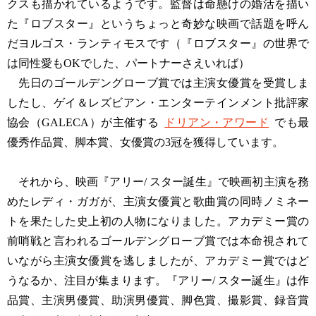
クスも描かれているようです。監督は命懸けの婚活を描い
た『ロブスター』というちょっと奇妙な映画で話題を呼ん
だヨルゴス・ランティモスです（『ロブスター』の世界で
は同性愛もOKでした、パートナーさえいれば）
先日のゴールデングローブ賞では主演女優賞を受賞しま
したし、ゲイ＆レズビアン・エンターテインメント批評家
協会（GALECA）が主催する
ドリアン・アワード
でも最
優秀作品賞、脚本賞、女優賞の3冠を獲得しています。
それから、映画『アリー/ スター誕生』で映画初主演を務
めたレディ・ガガが、主演女優賞と歌曲賞の同時ノミネー
トを果たした史上初の人物になりました。アカデミー賞の
前哨戦と言われるゴールデングローブ賞では本命視されて
いながら主演女優賞を逃しましたが、アカデミー賞ではど
うなるか、注目が集まります。『アリー/ スター誕生』は作
品賞、主演男優賞、助演男優賞、脚色賞、撮影賞、録音賞