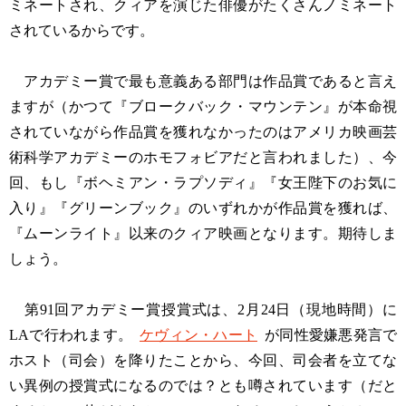
ミネートされ、クィアを演じた俳優がたくさんノミネート
されているからです。
アカデミー賞で最も意義ある部門は作品賞であると言え
ますが（かつて『ブロークバック・マウンテン』が本命視
されていながら作品賞を獲れなかったのはアメリカ映画芸
術科学アカデミーのホモフォビアだと言われました）、今
回、もし『ボヘミアン・ラプソディ』『女王陛下のお気に
入り』『グリーンブック』のいずれかが作品賞を獲れば、
『ムーンライト』以来のクィア映画となります。期待しま
しょう。
第91回アカデミー賞授賞式は、2月24日（現地時間）に
LAで行われます。
ケヴィン・ハート
が同性愛嫌悪発言で
ホスト（司会）を降りたことから、今回、司会者を立てな
い異例の授賞式になるのでは？とも噂されています（だと