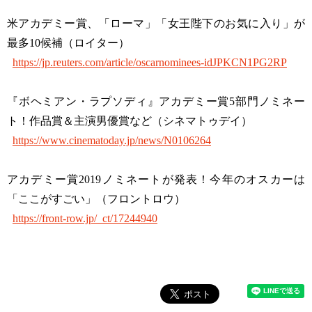
米アカデミー賞、「ローマ」「女王陛下のお気に入り」が
最多10候補（ロイター）
https://jp.reuters.com/article/oscarnominees-idJPKCN1PG2RP
『ボヘミアン・ラプソディ』アカデミー賞5部門ノミネー
ト！作品賞＆主演男優賞など（シネマトゥデイ）
https://www.cinematoday.jp/news/N0106264
アカデミー賞2019ノミネートが発表！今年のオスカーは
「ここがすごい」（フロントロウ）
https://front-row.jp/_ct/17244940