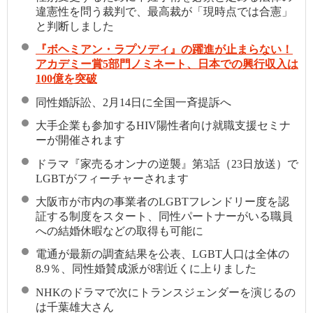
違憲性を問う裁判で、最高裁が「現時点では合憲」
と判断しました
『ボヘミアン・ラプソディ』の躍進が止まらない！
アカデミー賞5部門ノミネート、日本での興行収入は
100億を突破
同性婚訴訟、2月14日に全国一斉提訴へ
大手企業も参加するHIV陽性者向け就職支援セミナ
ーが開催されます
ドラマ『家売るオンナの逆襲』第3話（23日放送）で
LGBTがフィーチャーされます
大阪市が市内の事業者のLGBTフレンドリー度を認
証する制度をスタート、同性パートナーがいる職員
への結婚休暇などの取得も可能に
電通が最新の調査結果を公表、LGBT人口は全体の
8.9％、同性婚賛成派が8割近くに上りました
NHKのドラマで次にトランスジェンダーを演じるの
は千葉雄大さん