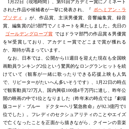
1月22日（現地時間）、第91回アカデミー賞にノミネート
された作品や候補者が一挙に発表され、『
ボヘミアン・ラ
プソディ
』が、作品賞、主演男優賞、音響編集賞、録音
賞、編集賞の計5部門でノミネートを果たしました。先日の
ゴールデングローブ賞
ではドラマ部門の作品賞＆男優賞
をW受賞しており、アカデミー賞でどこまで賞が獲れる
か、期待が高まっています。
なお、日本では、公開から11週目を迎えた現在も全国映
画動員ランキング2位という驚異的なロングランヒットを続
けていて（観客が一緒に歌ったりできる応援上映も人気
で、リピーターがたいへん多いそうです）、1月22日の時点
で観客動員727万人、国内興収100億4千万円に達し、昨年公
開の映画の中で1位となりました（昨年末の時点では『劇場
版コード・ブルー ドクターヘリ緊急救命』が92.3億円で1
位でした）。フレディのセクシュアリティのことやエイズ
で亡くなったことを正面から描きながら、クイーンの音楽