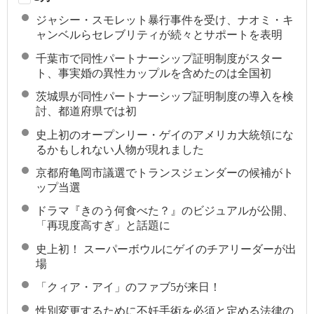
ジャシー・スモレット暴行事件を受け、ナオミ・キ
ャンベルらセレブリティが続々とサポートを表明
千葉市で同性パートナーシップ証明制度がスター
ト、事実婚の異性カップルを含めたのは全国初
茨城県が同性パートナーシップ証明制度の導入を検
討、都道府県では初
史上初のオープンリー・ゲイのアメリカ大統領にな
るかもしれない人物が現れました
京都府亀岡市議選でトランスジェンダーの候補がト
ップ当選
ドラマ『きのう何食べた？』のビジュアルが公開、
「再現度高すぎ」と話題に
史上初！ スーパーボウルにゲイのチアリーダーが出
場
「クィア・アイ」のファブ5が来日！
性別変更するために不妊手術を必須と定める法律の