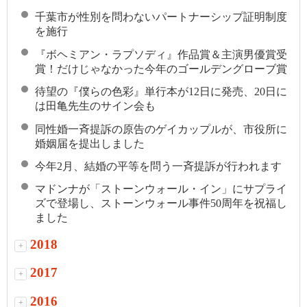
千葉市が性別を問わないパートナーシップ証明制度
を施行
『ボヘミアン・ラプソディ』作品賞＆主演男優賞受
賞！だけじゃなかった今年のゴールデングローブ賞
待望の『僕らの色彩』単行本が12日に発売、20日に
は田亀先生のサイン会も
同性婚一斉提訴の原告のゲイカップルが、市役所に
婚姻届を提出しました
今年2月、結婚の平等を問う一斉提訴が行われます
マドンナが「ストーンウォール・イン」にサプライ
ズで登場し、ストーンウォール事件50周年を祝福し
ました
2018
+
2017
+
2016
+