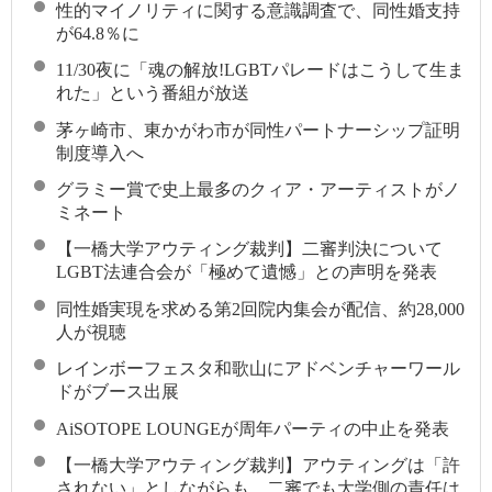
性的マイノリティに関する意識調査で、同性婚支持
が64.8％に
11/30夜に「魂の解放!LGBTパレードはこうして生ま
れた」という番組が放送
茅ヶ崎市、東かがわ市が同性パートナーシップ証明
制度導入へ
グラミー賞で史上最多のクィア・アーティストがノ
ミネート
【一橋大学アウティング裁判】二審判決について
LGBT法連合会が「極めて遺憾」との声明を発表
同性婚実現を求める第2回院内集会が配信、約28,000
人が視聴
レインボーフェスタ和歌山にアドベンチャーワール
ドがブース出展
AiSOTOPE LOUNGEが周年パーティの中止を発表
【一橋大学アウティング裁判】アウティングは「許
されない」としながらも、二審でも大学側の責任は