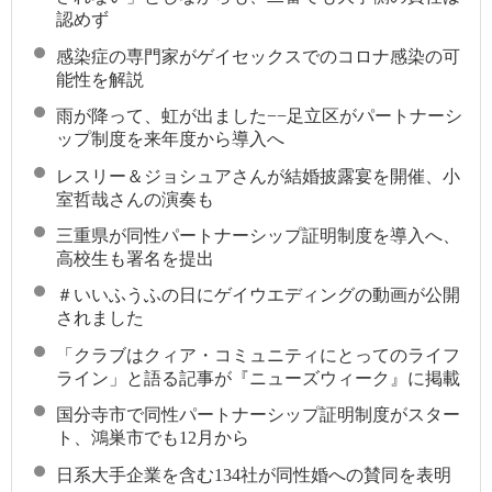
認めず
感染症の専門家がゲイセックスでのコロナ感染の可
能性を解説
雨が降って、虹が出ました−−足立区がパートナーシ
ップ制度を来年度から導入へ
レスリー＆ジョシュアさんが結婚披露宴を開催、小
室哲哉さんの演奏も
三重県が同性パートナーシップ証明制度を導入へ、
高校生も署名を提出
＃いいふうふの日にゲイウエディングの動画が公開
されました
「クラブはクィア・コミュニティにとってのライフ
ライン」と語る記事が『ニューズウィーク』に掲載
国分寺市で同性パートナーシップ証明制度がスター
ト、鴻巣市でも12月から
日系大手企業を含む134社が同性婚への賛同を表明