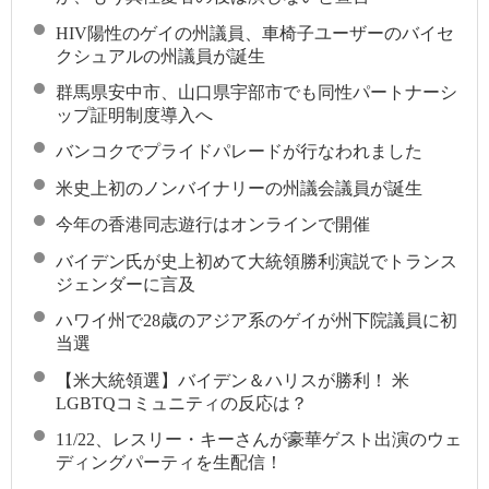
HIV陽性のゲイの州議員、車椅子ユーザーのバイセ
クシュアルの州議員が誕生
群馬県安中市、山口県宇部市でも同性パートナーシ
ップ証明制度導入へ
バンコクでプライドパレードが行なわれました
米史上初のノンバイナリーの州議会議員が誕生
今年の香港同志遊行はオンラインで開催
バイデン氏が史上初めて大統領勝利演説でトランス
ジェンダーに言及
ハワイ州で28歳のアジア系のゲイが州下院議員に初
当選
【米大統領選】バイデン＆ハリスが勝利！ 米
LGBTQコミュニティの反応は？
11/22、レスリー・キーさんが豪華ゲスト出演のウェ
ディングパーティを生配信！