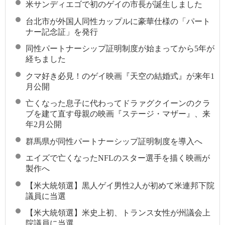
米サンディエゴで初のゲイの市長が誕生しました
台北市が外国人同性カップルに豪華仕様の「パート
ナー記念証」を発行
同性パートナーシップ証明制度が始まってから5年が
経ちました
クマ好き必見！のゲイ映画『天空の結婚式』が来年1
月公開
亡くなった息子に代わってドラァグクイーンのクラ
ブを建て直す母親の映画『ステージ・マザー』、来
年2月公開
群馬県が同性パートナーシップ証明制度を導入へ
エイズで亡くなったNFLのスター選手を描く映画が
製作へ
【米大統領選】黒人ゲイ男性2人が初めて米連邦下院
議員に当選
【米大統領選】米史上初、トランス女性が州議会上
院議員に当選