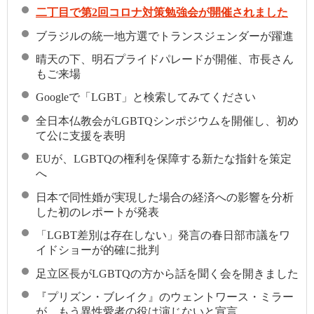
二丁目で第2回コロナ対策勉強会が開催されました
ブラジルの統一地方選でトランスジェンダーが躍進
晴天の下、明石プライドパレードが開催、市長さん
もご来場
Googleで「LGBT」と検索してみてください
全日本仏教会がLGBTQシンポジウムを開催し、初め
て公に支援を表明
EUが、LGBTQの権利を保障する新たな指針を策定
へ
日本で同性婚が実現した場合の経済への影響を分析
した初のレポートが発表
「LGBT差別は存在しない」発言の春日部市議をワ
イドショーが的確に批判
足立区長がLGBTQの方から話を聞く会を開きました
『プリズン・ブレイク』のウェントワース・ミラー
が、もう異性愛者の役は演じないと宣言