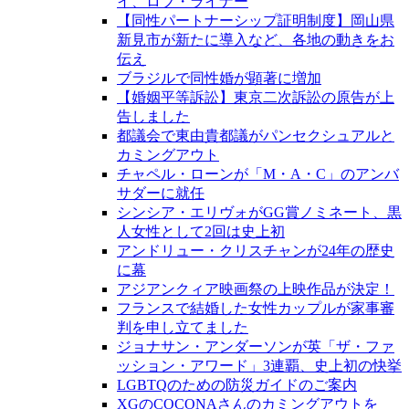
イ、ロブ・ライナー
【同性パートナーシップ証明制度】岡山県
新見市が新たに導入など、各地の動きをお
伝え
ブラジルで同性婚が顕著に増加
【婚姻平等訴訟】東京二次訴訟の原告が上
告しました
都議会で東由貴都議がパンセクシュアルと
カミングアウト
チャペル・ローンが「M・A・C」のアンバ
サダーに就任
シンシア・エリヴォがGG賞ノミネート、黒
人女性として2回は史上初
アンドリュー・クリスチャンが24年の歴史
に幕
アジアンクィア映画祭の上映作品が決定！
フランスで結婚した女性カップルが家事審
判を申し立てました
ジョナサン・アンダーソンが英「ザ・ファ
ッション・アワード」3連覇、史上初の快挙
LGBTQのための防災ガイドのご案内
XGのCOCONAさんのカミングアウトを