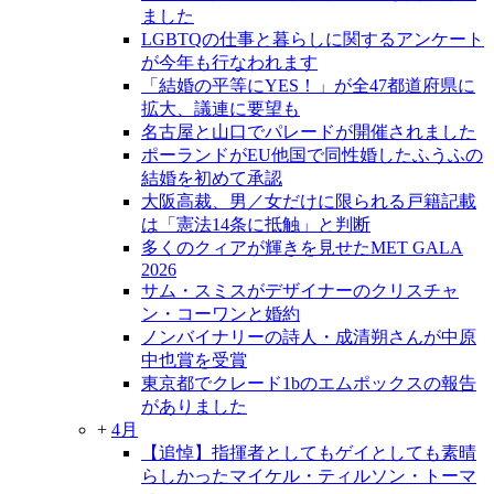
ました
LGBTQの仕事と暮らしに関するアンケート
が今年も行なわれます
「結婚の平等にYES！」が全47都道府県に
拡大、議連に要望も
名古屋と山口でパレードが開催されました
ポーランドがEU他国で同性婚したふうふの
結婚を初めて承認
大阪高裁、男／女だけに限られる戸籍記載
は「憲法14条に抵触」と判断
多くのクィアが輝きを見せたMET GALA
2026
サム・スミスがデザイナーのクリスチャ
ン・コーワンと婚約
ノンバイナリーの詩人・成清朔さんが中原
中也賞を受賞
東京都でクレード1bのエムポックスの報告
がありました
+
4月
【追悼】指揮者としてもゲイとしても素晴
らしかったマイケル・ティルソン・トーマ