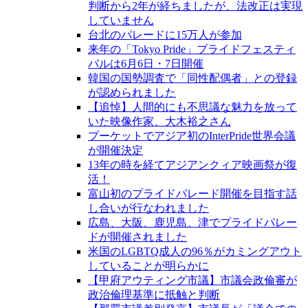
判断から2年が経ちましたが、法改正は実現
していません
台北のパレードに15万人が参加
来年の「Tokyo Pride」プライドフェスティ
バルは6月6日・7日開催
韓国の国勢調査で「同性配偶者」との登録
が認められました
【追悼】人間的にも不思議な魅力を放って
いた映像作家、大木裕之さん
プーケットでアジア初のInterPride世界会議
が開催決定
13年の時を経てアジアンクィア映画祭が復
活！
富山初のプライドパレード開催を目指す話
し合いが行なわれました
広島、大阪、鹿児島、津でプライドパレー
ドが開催されました
米国のLGBTQ成人の96％がカミングアウト
していることが明らかに
【甲府アウティング市議】市議会政倫審が
政治倫理基準に抵触と判断