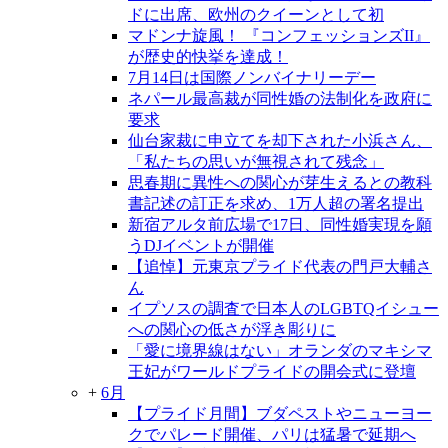
ドに出席、欧州のクイーンとして初
マドンナ旋風！ 『コンフェッションズII』
が歴史的快挙を達成！
7月14日は国際ノンバイナリーデー
ネパール最高裁が同性婚の法制化を政府に
要求
仙台家裁に申立てを却下された小浜さん、
「私たちの思いが無視されて残念」
思春期に異性への関心が芽生えるとの教科
書記述の訂正を求め、1万人超の署名提出
新宿アルタ前広場で17日、同性婚実現を願
うDJイベントが開催
【追悼】元東京プライド代表の門戸大輔さ
ん
イプソスの調査で日本人のLGBTQイシュー
への関心の低さが浮き彫りに
「愛に境界線はない」オランダのマキシマ
王妃がワールドプライドの開会式に登壇
+
6月
【プライド月間】ブダペストやニューヨー
クでパレード開催、パリは猛暑で延期へ