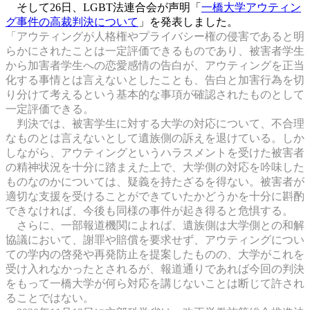
そして26日、LGBT法連合会が声明「
一橋大学アウティン
グ事件の高裁判決について
」を発表しました。
「アウティングが人格権やプライバシー権の侵害であると明
らかにされたことは一定評価できるものであり、被害者学生
から加害者学生への恋愛感情の告白が、アウティングを正当
化する事情とは言えないとしたことも、告白と加害行為を切
り分けて考えるという基本的な事項が確認されたものとして
一定評価できる。
判決では、被害学生に対する大学の対応について、不合理
なものとは言えないとして遺族側の訴えを退けている。しか
しながら、アウティングというハラスメントを受けた被害者
の精神状況を十分に踏まえた上で、大学側の対応を吟味した
ものなのかについては、疑義を持たざるを得ない。被害者が
適切な支援を受けることができていたかどうかを十分に斟酌
できなければ、今後も同様の事件が起き得ると危惧する。
さらに、一部報道機関によれば、遺族側は大学側との和解
協議において、謝罪や賠償を要求せず、アウティングについ
ての学内の啓発や再発防止を提案したものの、大学がこれを
受け入れなかったとされるが、報道通りであれば今回の判決
をもって一橋大学が何ら対応を講じないことは断じて許され
ることではない。