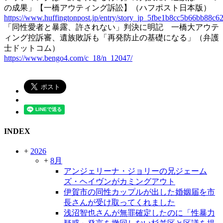
の成果」【一橋アウティング訴訟】（ハフポスト日本版）
https://www.huffingtonpost.jp/entry/story_jp_5fbe1b8cc5b66bb88c6
「同性愛者と暴露、許されない」判決に明記 一橋大アウテ
ィング控訴審、遺族敗訴も「再発防止の基礎になる」（弁護
士ドットコム）
https://www.bengo4.com/c_18/n_12047/
INDEX
+
2026
+
8月
アンジェリーナ・ジョリーの兄ジェーム
ズ・ヘイヴンがカミングアウト
伊賀市の同性カップルが出した婚姻届を市
長さんが受け取ってくれました
浅沼智也さんが無罪確定したのに「性暴力