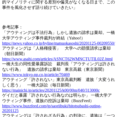
的マイノリティに関する差別や偏見がなくなる日まで、この
事件を風化させず語り続けていきたい」
参考記事：
「アウティングは不法行為」しかし遺族の請求は棄却。一橋
大学アウティング事件裁判が終結（Yahoo!）
https://news.yahoo.co.jp/byline/matsuokasoshi/20201125-00209550/
アウティングは「人格権侵害」 大学への賠償請求は棄却
（朝日新聞）
https://www.asahi.com/articles/ASNCT62WMNCTUTIL02Z.html
一橋大生の同性愛暴露訴訟 裁判長「アウティングは許され
ない行為」 遺族の請求は棄却 東京高裁（東京新聞）
https://www.tokyo-np.co.jp/article/70469
アウティング「許されない」東京高裁判断 遺族「大変うれ
しく思う」 一橋大訴訟（毎日新聞）
https://mainichi.jp/articles/20201125/k00/00m/040/313000c
ゲイだと暴露「許されない行為なのは明らか」 一橋大学ア
ウティング事件、遺族の控訴は棄却（BuzzFeed）
https://www.buzzfeed.com/jp/saoriibuki/hitotsubashi-outing-
20201125
アウティングは「許されざる行為」の判決に、遺族は「一つ