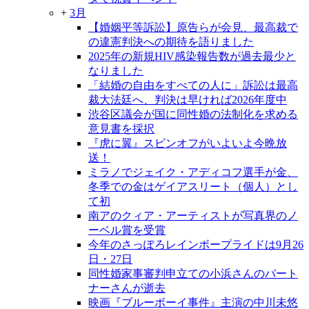
+
3月
【婚姻平等訴訟】原告らが会見、最高裁で
の違憲判決への期待を語りました
2025年の新規HIV感染報告数が過去最少と
なりました
「結婚の自由をすべての人に」訴訟は最高
裁大法廷へ、判決は早ければ2026年度中
渋谷区議会が国に同性婚の法制化を求める
意見書を採択
『虎に翼』スピンオフがいよいよ今晩放
送！
ミラノでジェイク・アディコフ選手が金、
冬季での金はゲイアスリート（個人）とし
て初
南アのクィア・アーティストが写真界のノ
ーベル賞を受賞
今年のさっぽろレインボープライドは9月26
日・27日
同性婚家事審判申立ての小浜さんのパート
ナーさんが逝去
映画『ブルーボーイ事件』主演の中川未悠