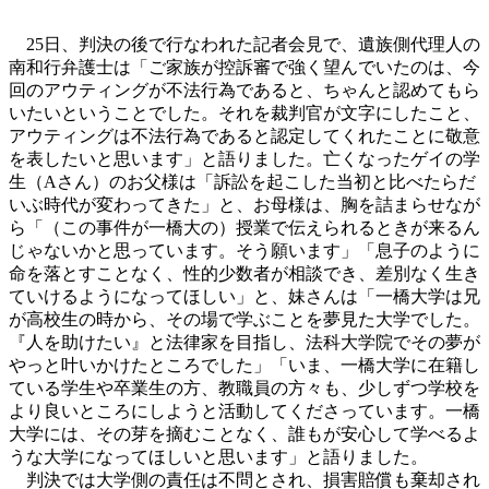
25日、判決の後で行なわれた記者会見で、遺族側代理人の
南和行弁護士は「ご家族が控訴審で強く望んでいたのは、今
回のアウティングが不法行為であると、ちゃんと認めてもら
いたいということでした。それを裁判官が文字にしたこと、
アウティングは不法行為であると認定してくれたことに敬意
を表したいと思います」と語りました。亡くなったゲイの学
生（Aさん）のお父様は「訴訟を起こした当初と比べたらだ
いぶ時代が変わってきた」と、お母様は、胸を詰まらせなが
ら「（この事件が一橋大の）授業で伝えられるときが来るん
じゃないかと思っています。そう願います」「息子のように
命を落とすことなく、性的少数者が相談でき、差別なく生き
ていけるようになってほしい」と、妹さんは「一橋大学は兄
が高校生の時から、その場で学ぶことを夢見た大学でした。
『人を助けたい』と法律家を目指し、法科大学院でその夢が
やっと叶いかけたところでした」「いま、一橋大学に在籍し
ている学生や卒業生の方、教職員の方々も、少しずつ学校を
より良いところにしようと活動してくださっています。一橋
大学には、その芽を摘むことなく、誰もが安心して学べるよ
うな大学になってほしいと思います」と語りました。
判決では大学側の責任は不問とされ、損害賠償も棄却され