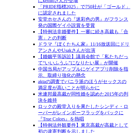
にkemioさんが登場
「PRIDE指標2025」で750社が「ゴールド」
に認定されました
安堂ホセさんの『迷彩色の男』がフランス
発の国際ゲイ小説賞を受賞
【特例法非婚要件】一審に続き高裁も「合
憲」との判断
ドラマ『ぼくたちん家』11/16放送回にドリ
アンさんやUsakさんが出演
【婚姻平等訴訟】議員会館で「私たちだっ
て“いいふうふ”になりたい展」が開催
中国当局がアップルにゲイアプリ削除を指
示、取締り強化の懸念
aktaの調査でバニラ派のほうがセックスの
満足度が高いことが明らかに
米連邦最高裁が同性婚を認めた2015年の判
決を維持
ロックの殿堂入りを果たしたシンディ・ロ
ーパーがレインボーフラッグをバックに
『True Colors』を熱唱
【特例法外観要件】東京高裁が高裁として
初の違憲判断を示しました