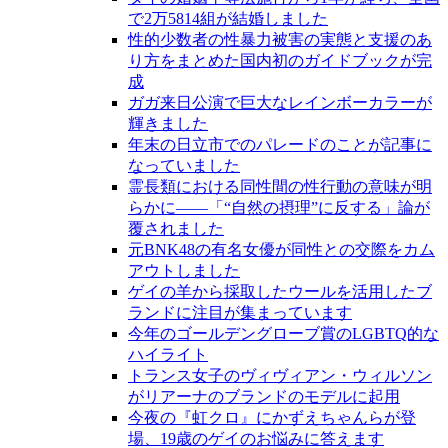
で2万5814組が結婚しました
性的少数者の性暴力被害の実態と支援のあ
り方をまとめた国内初のガイドブックが完
成
ガガ来日公演で巨大なレインボーカラーが
輝きました
年末の日立市でのパレードのことが記事に
なっていました
霊長類における同性間の性行動の意味が明
らかに――「“自然の摂理”に反する」論が
覆されました
元BNK48の有名女優が同性との交際をカム
アウトしました
ゲイの羊から採取したウールを活用したブ
ランドに注目が集まっています
今年のゴールデングローブ賞のLGBTQ的な
ハイライト
トランス女子のヴィヴィアン・ウィルソン
がリアーナのブランドのモデルに起用
今夜の『虹クロ』にかずえちゃんらが登
場、19歳のゲイのお悩みに答えます