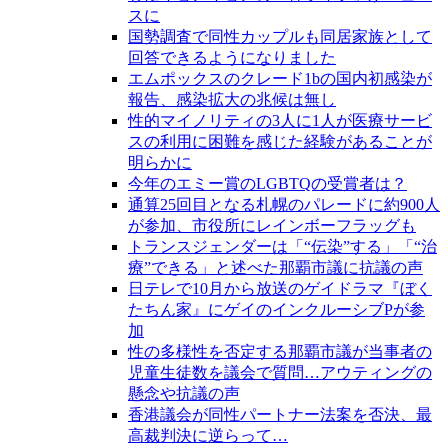
スに
国勢調査で同性カップルも同居家族として
回答できるようになりました
エムポックスのクレード1bの国内初感染が
報告、感染拡大の兆候は無し
性的マイノリティの3人に1人が医療サービ
スの利用に困難を感じた経験があることが
明らかに
今年のエミー賞のLGBTQの受賞者は？
通算25回目となる札幌のパレードに約900人
が参加、市役所にレインボーフラッグも
トランスジェンダーは「“伝染”する」「“治
療”できる」と述べた那覇市議に抗議の声
日テレで10月から放送のゲイドラマ『ぼく
たちん家』にゲイのインクルーシブPが参
加
性の多様性を否定する那覇市議が当事者の
児童生徒数を議会で質問…アウティングの
懸念や抗議の声
香港議会が同性パートナー法案を否決、最
高裁判決に逆らって…