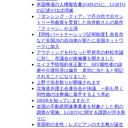
米国務省の人権報告書が4分の1に、LGBTQ
の記述がほぼ消滅
『ダンシング・クィア』で芥川也寸志サン
トリー作曲賞を受賞した向井航さんの新作
『クィーン』が上演
【同性パートナーシップ証明制度】奈良市
など全国28の自治体が新たに全国ネットワ
ークに加入
アウティングを行なった甲府市の村松市議
に対し、市議会が政倫審を開きました
エイズ予防指針改正案で、HIV陽性者の診
療や介護拒否は偏見・差別に当たると明記
されることになりました
上野で浴衣祭りが開催されます
北海道弁護士会連合会が決議、一刻も早く
同性婚の法整備に着手するよう求め
SRHRを知っていますか？
全国の不動産関連事業者を対象とした初の
調査が実施、LGBTQに関する課題が浮き彫
りに
英国初の女性・レズビアンの大主教が誕生