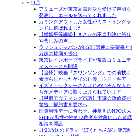
+
11月
アミューズが東京高裁判決を受けて声明を
発表し、エールを送ってくれました
カミングアウトした女性がミス・イングラ
ンドに選ばれました
【婚姻平等訴訟】まさかの不当判決に怒り
や悲しみの声…
ラッシュジャパンがLGBT議連に要望書と4
万超の賛同を提出
東京レインボープライドが常設コミュニテ
ィスペースを開設
【追悼】映画『スワンソング』での演技も
素晴らしかったゲイの俳優、ウド・キアー
イズミ・セクシーさんはじめいろんな人た
ちがメディアに取り上げられています
【甲府アウティング市議】市議会政倫審が
警告、誓約書を要求へ
国際男性デーに合わせ、神奈川のNPO法人
SHIPが男性や性的少数者を対象にした電話
相談を開設
11/23放送のドラマ『ぼくたちん家』第7話