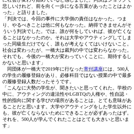
悲しいけれど、前を向く一歩になる言葉があったことはよか
った」と語りました。
「判決では、今回の事件に大学側の責任はなかった。つま
り、やるべきことは他に何もなかった。納得できませんがそ
ういう判決でした。では、誰が何をしていれば、彼が亡くな
ることはなかったのか。それは大学やアウティングしてしま
った同級生だけでなく、誰もが考えなくてはいけないこと。
社会は変わったが、一橋大は裁判の中では変わらなかった。
それでも、今後の一橋大が変わっていくことに、期待するし
かないと思います」
同団体が一橋大で2019年に行なった
寄付講座
には、500人
の学生の履修登録があり、必修科目ではない授業の中で最多
の履修登録人数だったそうです。
「こんなに大勢の学生が、聞きたいと思ってくれた。学校の
中に、アウティングの違法性やLGBTQの人権や、性自認・
性的指向に関する学びの場所があることは、とても意味があ
ることだと思います。大学やアウティングをした学生以外に
も、彼が亡くならないためにできることが必ずあったはず。
それを、500人が学んでくれたことはとても大きいと思いま
す」