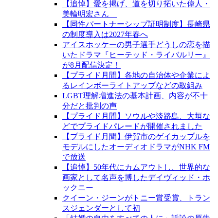
【追悼】愛を掲げ、道を切り拓いた偉人・
美輪明宏さん
【同性パートナーシップ証明制度】長崎県
の制度導入は2027年春へ
アイスホッケーの男子選手どうしの恋を描
いたドラマ『ヒーテッド・ライバルリー』
が8月配信決定！
【プライド月間】各地の自治体や企業によ
るレインボーライトアップなどの取組み
LGBT理解増進法の基本計画、内容が不十
分だと批判の声
【プライド月間】ソウルや淡路島、大垣な
どでプライドパレードが開催されました
【プライド月間】伊賀市のゲイカップルを
モデルにしたオーディオドラマがNHK FM
で放送
【追悼】50年代にカムアウトし、世界的な
画家として名声を博したデイヴィッド・ホ
ックニー
クイーン・ジーンがトニー賞受賞、トラン
スジェンダーとして初