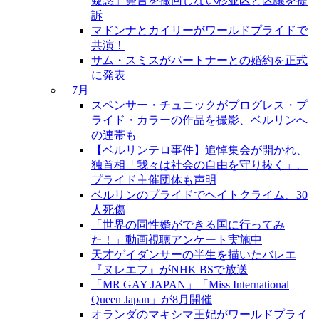
疑惑」発言を撤回しない杉並区と区議を提
訴
マドンナとカイリーがワールドプライドで
共演！
サム・スミスがパートナーとの婚約を正式
に発表
+
7月
スペンサー・チュニックがプログレス・プ
ライド・カラーの作品を撮影、ベルリンへ
の連帯も
【ベルリンテロ事件】追悼集会が開かれ、
独首相「我々は社会の自由を守り抜く」、
プライド主催団体も声明
ベルリンのプライドでヘイトクライム、30
人死傷
「世界の同性婚ができる国に行ってみ
た！」動画視聴アンケート実施中
天才ゲイダンサーの半生を描いたバレエ
『ヌレエフ』がNHK BSで放送
「MR GAY JAPAN」「Miss International
Queen Japan」が8月開催
オランダのマキシマ王妃がワールドプライ