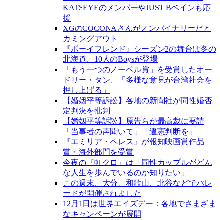
KATSEYEのメンバーやJUST Bベインも応
援
XGのCOCONAさんがノンバイナリーだと
カミングアウト
『ボーイフレンド』シーズン2の舞台は冬の
北海道、10人のBoysが登場
「もう一つのノーベル賞」を受賞したオー
ドリー・タン、「多様な意見が台湾社会を
押し上げる」
【婚姻平等訴訟】各地の新聞社が同性婚否
定判決を批判
【婚姻平等訴訟】原告らが最高裁に要請
「当事者の声聞いて」「違憲判断を」
『エミリア・ペレス』が報知映画賞作品
賞・海外部門を受賞
今夜の『虹クロ』は「同性カップルがどん
な人生を歩んでいるのか知りたい」
この週末、大分、和歌山、北谷などでパレ
ードが開催されました
12月1日は世界エイズデー：各地でさまざま
なキャンペーンが展開