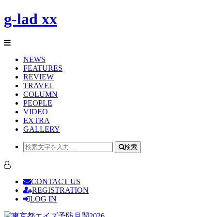
g-lad xx
NEWS
FEATURES
REVIEW
TRAVEL
COLUMN
PEOPLE
VIDEO
EXTRA
GALLERY
検索
CONTACT US
REGISTRATION
LOG IN