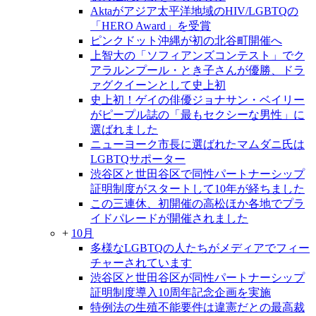
Aktaがアジア太平洋地域のHIV/LGBTQの
「HERO Award」を受賞
ピンクドット沖縄が初の北谷町開催へ
上智大の「ソフィアンズコンテスト」でク
アラルンプール・とき子さんが優勝、ドラ
ァグクイーンとして史上初
史上初！ゲイの俳優ジョナサン・ベイリー
がピープル誌の「最もセクシーな男性」に
選ばれました
ニューヨーク市長に選ばれたマムダニ氏は
LGBTQサポーター
渋谷区と世田谷区で同性パートナーシップ
証明制度がスタートして10年が経ちました
この三連休、初開催の高松ほか各地でプラ
イドパレードが開催されました
+
10月
多様なLGBTQの人たちがメディアでフィー
チャーされています
渋谷区と世田谷区が同性パートナーシップ
証明制度導入10周年記念企画を実施
特例法の生殖不能要件は違憲だとの最高裁