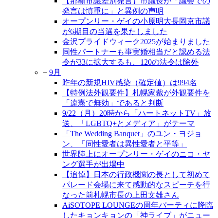
【那覇市議差別発言】市議長が「議会での
発言は慎重に」と異例の声明
オープンリー・ゲイの小原明大長岡京市議
が6期目の当選を果たしました
金沢プライドウィーク2025が始まりました
同性パートナーも事実婚相当だと認める法
令が33に拡大するも、120の法令は除外
+
9月
昨年の新規HIV感染（確定値）は994名
【特例法外観要件】札幌家裁が外観要件を
「違憲で無効」であると判断
9/22（月）20時から「ハートネットTV」放
送、「LGBTQ+とメディア」がテーマ
「The Wedding Banquet」のユン・ヨジョ
ン、「同性愛者は異性愛者と平等」
世界陸上にオープンリー・ゲイのニコ・ヤ
ング選手が出場中
【追悼】日本の行政機関の長として初めて
パレード会場に来て感動的なスピーチを行
なった前札幌市長の上田文雄さん
AiSOTOPE LOUNGEの周年パーティに降臨
したキョンキョンの「神ライブ」がニュー