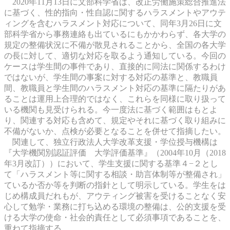
2020年11月13日に文部科学省は、改正労働施策総合推進法
に基づく、性的指向・性自認に関するハラスメントやアウテ
ィングを含むハラスメント対応について、同年3月26日に文
部科学省から事務連絡も出ているにもかかわらず、各大学の
規定の整備状況に不備が散見されることから、全国の各大学
の長に対して、適切な対応を取るよう通知している。今回の
ケースは学生間の事件であり、直接的に同法に関係するわけ
ではないが、学生間の事案に対する対応の基準と、教職員
間、教職員と学生間のハラスメント対応の基準に隔たりがあ
ることは運用上合理的ではなく、これらを同様に取り扱って
いる機関も見受けられる。今一度法に基づく範囲はもとよ
り、関連する対応も含めて、規定やそれに基づく取り組みに
不備がないか、点検が必要となることを併せて指摘したい。
関連して、独立行政法人大学改革支援・学位授与機構は
『大学機関別認証評価 大学評価基準』（2004年10月（2018
年3月改訂））において、学生支援に関する基準４−２とし
て「ハラスメント等に関する相談・助言体制等が整備され」
ているか否か等を判断の指針として明示している。学生をは
じめ構成員だれもが、アウティング被害を受けることなく安
心して勉学・業務に打ち込める環境の整備は、公的支援を受
ける大学の使命・社会的責任として必須事項であることを、
重ねて指摘する。