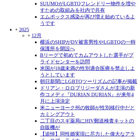
SUUMOがLGBTQフレンドリー物件を増や
すための取組みを社内で共有
エムポックス感染が再び増え始めているよ
うです
+
2025
+
12月
横浜のSHIPがDV被害男性やLGBTQの一時
保護所を開設へ
Bリーグで初めてカムアウトした選手がプ
ライドセンターを訪問
米国が18歳未満の性別適合医療を禁止しよ
うとしています
朝日新聞にLGBTQツーリズムの記事が掲載
ドリアン・ロロブリジーダさんが主演の新
作コメディ『DURIAN DURIAN』が来年4
月に上演決定
米ニューヨーク州の牧師が性別移行中だと
カミングアウト
二丁目のスギ薬局にHIV郵送検査キットの
自販機が
【追悼】同性婚実現に尽力した偉大なアラ