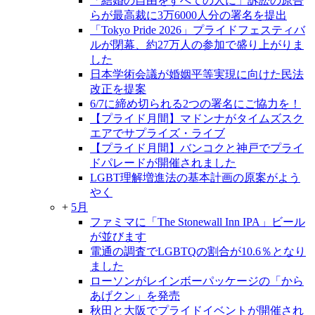
「結婚の自由をすべての人に」訴訟の原告
らが最高裁に3万6000人分の署名を提出
「Tokyo Pride 2026」プライドフェスティバ
ルが閉幕、約27万人の参加で盛り上がりま
した
日本学術会議が婚姻平等実現に向けた民法
改正を提案
6/7に締め切られる2つの署名にご協力を！
【プライド月間】マドンナがタイムズスク
エアでサプライズ・ライブ
【プライド月間】バンコクと神戸でプライ
ドパレードが開催されました
LGBT理解増進法の基本計画の原案がよう
やく
+
5月
ファミマに「The Stonewall Inn IPA」ビール
が並びます
電通の調査でLGBTQの割合が10.6％となり
ました
ローソンがレインボーパッケージの「から
あげクン」を発売
秋田と大阪でプライドイベントが開催され