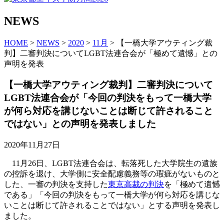
NEWS
HOME
>
NEWS
>
2020
>
11月
> 【一橋大学アウティング裁
判】二審判決についてLGBT法連合会が「極めて遺憾」との
声明を発表
【一橋大学アウティング裁判】二審判決について
LGBT法連合会が「今回の判決をもって一橋大学
が何ら対応を講じないことは断じて許されること
ではない」との声明を発表しました
2020年11月27日
11月26日、LGBT法連合会は、転落死した大学院生の遺族
の控訴を退け、大学側に安全配慮義務等の瑕疵がないものと
した、一審の判決を支持した
東京高裁の判決
を「極めて遺憾
である」「今回の判決をもって一橋大学が何ら対応を講じな
いことは断じて許されることではない」とする声明を発表し
ました。