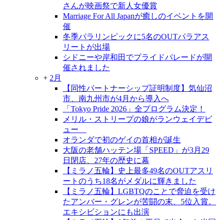
さんが映画祭で新人女優賞
Marriage For All Japanが癒しのイベントを開
催
冬季パラリンピックに5名のOUTパラアス
リートが出場
シドニーや岸和田でプライドパレードが開
催されました
+
2月
【同性パートナーシップ証明制度】気仙沼
市、南九州市が4月から導入へ
「Tokyo Pride 2026」全プログラム決定！
メリル・ストリープの娘がランウェイデビ
ュー
オランダで初のゲイの首相が誕生
大阪の老舗ハッテン場「SPEED」が3月29
日閉店、27年の歴史に幕
【ミラノ五輪】史上最多49名のOUTアスリ
ートのうち18名がメダルに輝きました
【ミラノ五輪】LGBTQのことで脅迫を受け
たアンバー・グレンが苦闘の末、5位入賞。
エキシビションにも出演