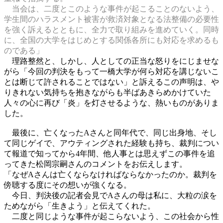
当会は、二度とこのような事件が起こることのないよう、
学生間のハラスメント被害が救済対象となる法整備の必要性
を強く訴えるとともに、全力で取り組みを進めていく。同時
に、全国の大学をはじめとする関係各所にも対応を求めるも
のである」
理路整然と、しかし、人としての正当な怒りをにじませな
がら「今回の判決をもって一橋大学が何ら対応を講じないこ
とは断じて許されることではない」と訴えるこの声明は、や
りきれない気持ちを抱きながらも半ばあきらめかけていた
人々の心に再び「炎」を灯させるような、熱いものがありま
した。
最後に、亡くなったAさんと同年代で、同じ出身地、そし
て同じゲイで、アウティングされた経験も持ち、裁判につい
て報道で知ってから4年間、他人事とは思えずこの事件を追
ってきた松岡宗嗣さんのコメントをお伝えします。
「なぜAさんは亡くならなければならなかったのか。裁判を
傍聴する度にその想いが強くなる。
今日、判決後の記者会見でAさんの母は私に、大粒の涙を
ためながら「生きよう」と伝えてくれた。
二度と同じような事件が起こらないよう、この社会から性