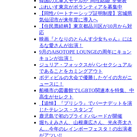
韓国の元軍人モデルが“同性結婚”を発表
ぷれいす東京がボランティアを募集中
【同性パートナーシップ証明制度】宮城県
気仙沼市が来年度に導入へ
【住民票続柄】東京都品川区が10月から対
応
映画『となりのとらんす少女ちゃん』には
るな愛さんが出演！
9月のAiSOTOPE LOUNGEの周年にキョン
キョンが出演！
ジュリア・フォックスがパンセクシュアル
であることをカミングアウト
ボディビルの大会で優勝したゲイの方がニ
ュースに！
船橋市の図書館でLGBTQ関連本を特集、中
高生がセレクト
【追悼】『プリシラ』でバーナデットを演
じたテレンス・スタンプ
鹿児島で初のプライドパレードが開催
堀ちえみさん、山根康広さん、光永亮太さ
ん…今年のレインボーフェスタ！の出演者
がアツい!!