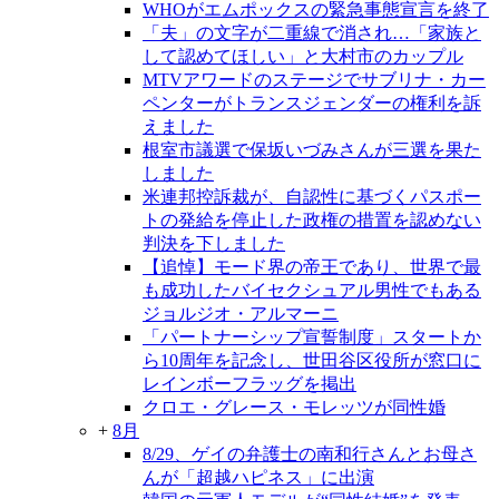
WHOがエムポックスの緊急事態宣言を終了
「夫」の文字が二重線で消され…「家族と
して認めてほしい」と大村市のカップル
MTVアワードのステージでサブリナ・カー
ペンターがトランスジェンダーの権利を訴
えました
根室市議選で保坂いづみさんが三選を果た
しました
米連邦控訴裁が、自認性に基づくパスポー
トの発給を停止した政権の措置を認めない
判決を下しました
【追悼】モード界の帝王であり、世界で最
も成功したバイセクシュアル男性でもある
ジョルジオ・アルマーニ
「パートナーシップ宣誓制度」スタートか
ら10周年を記念し、世田谷区役所が窓口に
レインボーフラッグを掲出
クロエ・グレース・モレッツが同性婚
+
8月
8/29、ゲイの弁護士の南和行さんとお母さ
んが「超越ハピネス」に出演