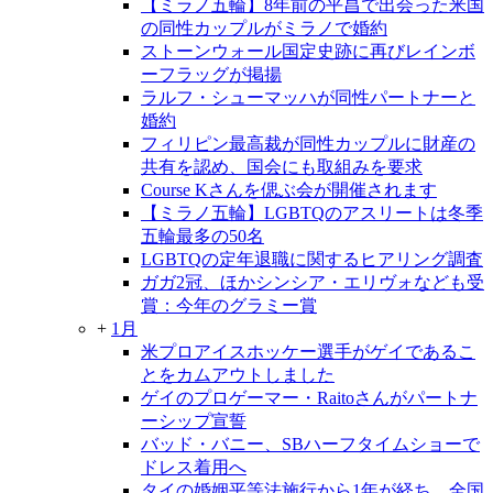
【ミラノ五輪】8年前の平昌で出会った米国
の同性カップルがミラノで婚約
ストーンウォール国定史跡に再びレインボ
ーフラッグが掲揚
ラルフ・シューマッハが同性パートナーと
婚約
フィリピン最高裁が同性カップルに財産の
共有を認め、国会にも取組みを要求
Course Kさんを偲ぶ会が開催されます
【ミラノ五輪】LGBTQのアスリートは冬季
五輪最多の50名
LGBTQの定年退職に関するヒアリング調査
ガガ2冠、ほかシンシア・エリヴォなども受
賞：今年のグラミー賞
+
1月
米プロアイスホッケー選手がゲイであるこ
とをカムアウトしました
ゲイのプロゲーマー・Raitoさんがパートナ
ーシップ宣誓
バッド・バニー、SBハーフタイムショーで
ドレス着用へ
タイの婚姻平等法施行から1年が経ち、全国