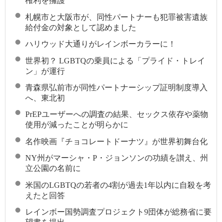
権利を擁護
札幌市と大阪市が、同性パートナーも犯罪被害遺族
給付金の対象として認めました
ハリウッド大通りがレインボーカラーに！
世界初？ LGBTQの乗員による「プライド・トレイ
ン」が運行
青森県弘前市が同性パートナーシップ証明制度導入
へ、東北初
PrEPユーザーへの調査の結果、セックス依存や薬物
使用が減ったことが明らかに
名作映画『チョコレートドーナツ』が世界初舞台化
NY州がマーシャ・P・ジョンソンの功績を讃え、州
立公園の名前に
米国のLGBTQの若者の4割が過去1年以内に自殺を考
えたと回答
レインボー国勢調査プロジェクト9団体が総務省に要