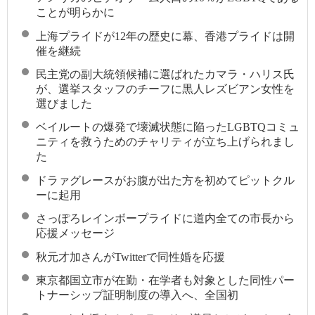
ことが明らかに
上海プライドが12年の歴史に幕、香港プライドは開
催を継続
民主党の副大統領候補に選ばれたカマラ・ハリス氏
が、選挙スタッフのチーフに黒人レズビアン女性を
選びました
ベイルートの爆発で壊滅状態に陥ったLGBTQコミュ
ニティを救うためのチャリティが立ち上げられまし
た
ドラァグレースがお腹が出た方を初めてピットクル
ーに起用
さっぽろレインボープライドに道内全ての市長から
応援メッセージ
秋元才加さんがTwitterで同性婚を応援
東京都国立市が在勤・在学者も対象とした同性パー
トナーシップ証明制度の導入へ、全国初