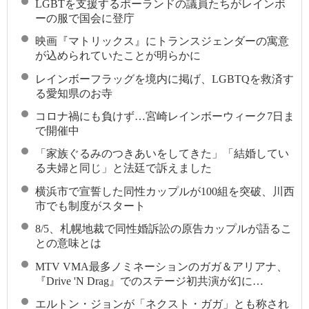
LGBTを支援するポーランドの議員たちがレインボ
ーの服で国会に登庁
映画『マトリックス』にトランスジェンダーの寓意
が込められていたことが明らかに
レインボーフラッグを境内に掲げ、LGBTQを救済す
る愛知県のお寺
コロナ禍にも負けず…宮崎レインボーウィーク7日ま
で開催中
「家族ぐるみのつきあいをしてきた」「結婚してい
る夫婦と同じ」と法廷で訴えました
横浜市で宣誓した同性カップルが100組を突破、川西
市でも制度がスタート
8/5、札幌地裁で同性婚訴訟の原告カップルが語るこ
との意味とは
MTV VMA最多ノミネーションのガガ＆アリアナ、
『Drive 'N Drag』でのステージ初共演が幻に…
エルトン・ジョンが「ネクスト・ガガ」とも称され