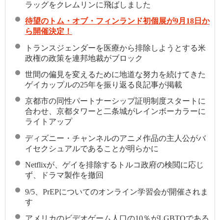
ラッグをクレムリンに飛ばしました
待望のトム・オブ・フィンランド初個展が9月18日か
ら開催決定！
トランスジェンダーを医療から排除しようとする米
政権の政策を連邦地裁がブロック
世間の偏見を変えるために地道な努力を続けてきた
ゲイカップルの25年を振り返る良記事が掲載
京都市の同性パートナーシップ証明制度スタートに
合わせ、京都タワーと二条城がレインボーカラーに
ライトアップ
ディズニー・チャンネルのアニメ作品の主人公がバ
イセクシュアルであることが明らかに
Netflixが、ゲイを排除するトルコ政府の検閲に応じ
ず、ドラマ製作を撤回
9/5、PrEPについてのオンライン学習会が開催されま
す
アメリカのビデオゲーム人口の10％がLGBTQである