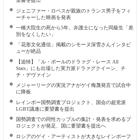
望書を提出
ジェニファー・ロペスが親族のトランス男子をフィ
ーチャーした映画を発表
一橋大院生の死から5年。弁護士になった同級生「差
別をなくしたい」
「花形文化通信」掲載のシモーヌ深雪さんインタビ
ューが絶品
【追悼】「ル・ポールのドラァグ・レース All
Stars」にも出場した実力派ドラァグクイーン、チ
チ・デヴァイン
メジャーリーグの実況アナがゲイ侮蔑発言で試合中
に降板
レインボー国勢調査プロジェクト、国会の超党派
LGBT議連に要望書を提出
国勢調査での同性カップルの集計・発表を求めるプ
ロジェクトが発足、国に要望書を提出へ
ロシアのゲイ・アーティストが大きなレインボーフ