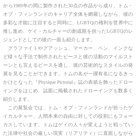
から1989年の間に製作された30点の作品から成り、トム・
オブ・フィンランドのキャリア全体を網羅しながら、彼の
多彩な才能に注目すると同時に、LGBTQの権利を世界中に
推し進め、ゲイ・カルチャーの創成期を担ったLGBTQのレ
ジェンドとしての彼の一面も紹介します。 ​
グラファイトやグアッシュ、マーカー、ペン、インクな
ど様々な手法で制作されたピースと彼の活動のマイルスト
ーンとも言えるピースを通し、彼の芸術的なスタイルの発
展を見ることができます。トムの名が一躍有名になるきっ
かけとなった『Physique Pictorial』誌の表紙を飾ったドロー
イングをはじめ、誌面に掲載されたドローイングも数多く
紹介します。​
この展覧会では、トム・オブ・フィンランドが担ったゲ
イカルチャー、人間本来の自由に対しての役割にもフォー
カスしています。トムはゲイの人々が変えようと戦ってい
た法律や社会の厳しい現実（リアリティ）に直面しながら