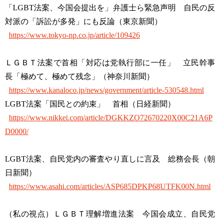
「LGBT法案、今国会提出を」弁護士ら緊急声明 自民の反
対派の「訴訟が多発」にも反論（東京新聞）
https://www.tokyo-np.co.jp/article/109426
ＬＧＢＴ法案で首相「対応は党執行部に一任」 立民幹事
長「極めて、極めて残念」（神奈川新聞）
https://www.kanaloco.jp/news/government/article-530548.html
LGBT法案「国民との約束」 首相（日経新聞）
https://www.nikkei.com/article/DGKKZO72670220X00C21A6P
D0000/
LGBT法案、自民党内の審査やり直しに言及 総務会長（朝
日新聞）
https://www.asahi.com/articles/ASP685DPKP68UTFK00N.html
（私の視点）ＬＧＢＴ理解増進法案 今国会成立、自民党