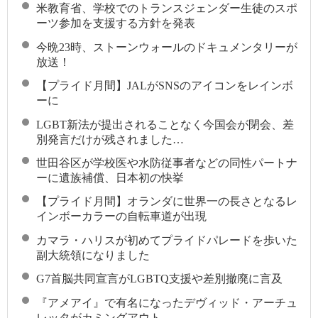
米教育省、学校でのトランスジェンダー生徒のスポ
ーツ参加を支援する方針を発表
今晩23時、ストーンウォールのドキュメンタリーが
放送！
【プライド月間】JALがSNSのアイコンをレインボ
ーに
LGBT新法が提出されることなく今国会が閉会、差
別発言だけが残されました…
世田谷区が学校医や水防従事者などの同性パートナ
ーに遺族補償、日本初の快挙
【プライド月間】オランダに世界一の長さとなるレ
インボーカラーの自転車道が出現
カマラ・ハリスが初めてプライドパレードを歩いた
副大統領になりました
G7首脳共同宣言がLGBTQ支援や差別撤廃に言及
『アメアイ』で有名になったデヴィッド・アーチュ
レッタがカミングアウト