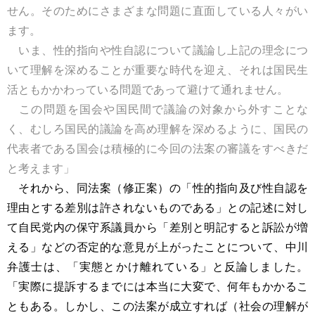
せん。そのためにさまざまな問題に直面している人々がい
ます。
いま、性的指向や性自認について議論し上記の理念につ
いて理解を深めることが重要な時代を迎え、それは国民生
活ともかかわっている問題であって避けて通れません。
この問題を国会や国民間で議論の対象から外すことな
く、むしろ国民的議論を高め理解を深めるように、国民の
代表者である国会は積極的に今回の法案の審議をすべきだ
と考えます」
それから、同法案（修正案）の「性的指向及び性自認を
理由とする差別は許されないものである」との記述に対し
て自民党内の保守系議員から「差別と明記すると訴訟が増
える」などの否定的な意見が上がったことについて、中川
弁護士は、「実態とかけ離れている」と反論しました。
「実際に提訴するまでには本当に大変で、何年もかかるこ
ともある。しかし、この法案が成立すれば（社会の理解が