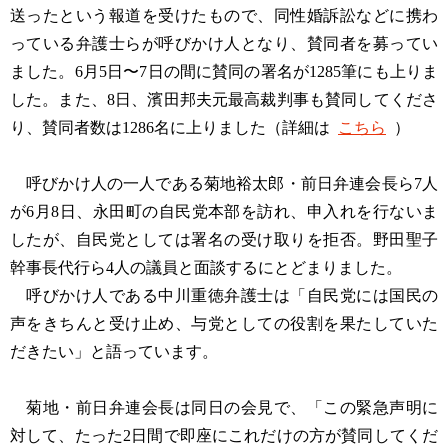
送ったという報道を受けたもので、同性婚訴訟などに携わ
っている弁護士らが呼びかけ人となり、賛同者を募ってい
ました。6月5日〜7日の間に賛同の署名が1285筆にも上りま
した。また、8日、濱田邦夫元最高裁判事も賛同してくださ
り、賛同者数は1286名に上りました（詳細は
こちら
）
呼びかけ人の一人である菊地裕太郎・前日弁連会長ら7人
が6月8日、永田町の自民党本部を訪れ、申入れを行ないま
したが、自民党としては署名の受け取りを拒否。野田聖子
幹事長代行ら4人の議員と面談するにとどまりました。
呼びかけ人である中川重徳弁護士は「自民党には国民の
声をきちんと受け止め、与党としての役割を果たしていた
だきたい」と語っています。
菊地・前日弁連会長は同日の会見で、「この緊急声明に
対して、たった2日間で即座にこれだけの方が賛同してくだ