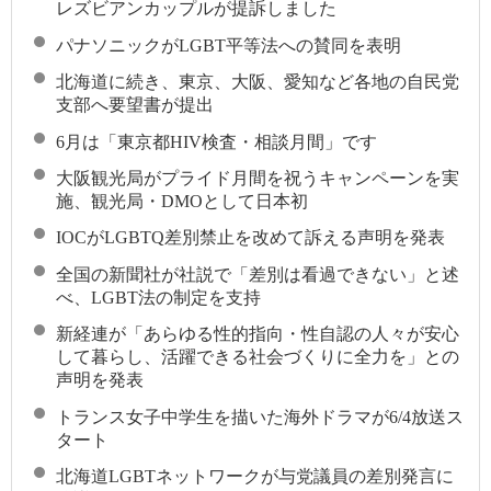
レズビアンカップルが提訴しました
パナソニックがLGBT平等法への賛同を表明
北海道に続き、東京、大阪、愛知など各地の自民党
支部へ要望書が提出
6月は「東京都HIV検査・相談月間」です
大阪観光局がプライド月間を祝うキャンペーンを実
施、観光局・DMOとして日本初
IOCがLGBTQ差別禁止を改めて訴える声明を発表
全国の新聞社が社説で「差別は看過できない」と述
べ、LGBT法の制定を支持
新経連が「あらゆる性的指向・性自認の人々が安心
して暮らし、活躍できる社会づくりに全力を」との
声明を発表
トランス女子中学生を描いた海外ドラマが6/4放送ス
タート
北海道LGBTネットワークが与党議員の差別発言に