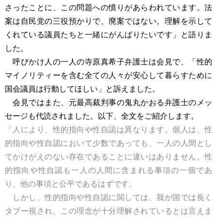
さったことに、この問題への憤りがあらわれています。法
案は自民党の三役預かりで、廃案ではない。理解を示して
くれている議員たちと一緒にがんばりたいです」と語りま
した。
呼びかけ人の一人の寺原真希子弁護士は会見で、「性的
マイノリティーを含む全ての人々が安心して暮らすために
国会議員は行動してほしい」と訴えました。
会見ではまた、元最高裁判事の鬼丸かおる弁護士のメッ
セージも代読されました。以下、全文をご紹介します。
「人により、性的指向や性自認は異なります。個人は、性
的指向や性自認において少数であっても、一人の人間とし
てかけがえのない存在であることに違いはありません。性
的指向や性自認も一人の人間に含まれる事項の一個であ
り、他の事項と公平であるはずです。
しかし、性的指向や性自認に関しては、我が国では長く
タブー視され、この理念が十分理解されているとは言えま