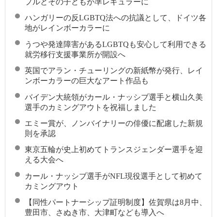
プルとその子どもが準レギュラーに
ハンガリーの反LGBTQ法への抗議として、ドイツ各
地がレインボーカラーに
うつや発達障害があるLGBTQも安心して利用できる
就労移行支援事業所が開設へ
英国でアラン・チューリングの新紙幣が発行、レイ
ンボーカラーの巨大なアート作品も
バイデン大統領がカール・ナッシブ選手と横山久美
選手のカミングアウトを祝福しました
エミー賞が、ノンバイナリーの俳優に配慮した新規
則を承認
東京五輪が史上初めてトランスジェンダー選手を迎
える大会へ
カール・ナッシブ選手がNFL現役選手として初めて
カミングアウト
【同性パートナーシップ証明制度】佐賀県は8月中、
豊田市、さぬき市、大津町なども導入へ