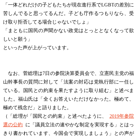
「一体どれだけの子どもたちが現在進行系でLGBTの差別に
苦しんでると思ってるんだ。子ども庁作るつもりなら、受
け取り拒否してる場合じゃないでしょ」
「まともに国民の声聞かない政党はとっととなくなって欲
しいと願う」
といった声が上がっています。
なお、菅総理は7日の参院決算委員会で、立憲民主党の福
山幹事長の質問に対して「法案の対応は党執行部に一任し
ている。国民との約束を果たすように取り組む」と述べま
した。福山氏は「全くお答えいただけなかった。極めて、
極めて残念だ」と語りました。
（「総理が「国民との約束」と述べたように、
2019年参院
選の公約
に「議員立法の速やかな制定を実現する」とはっ
きり書かれています、今国会で実現しましょう」との声が