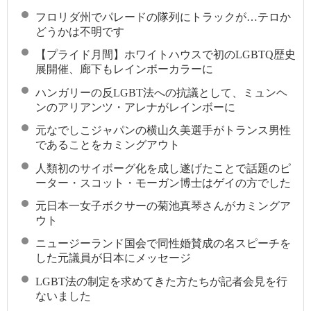
フロリダ州でパレードの隊列にトラックが…テロか
どうかは不明です
【プライド月間】ホワイトハウスで初のLGBTQ歴史
展開催、廊下もレインボーカラーに
ハンガリーの反LGBT法への抗議として、ミュンヘ
ンのアリアンツ・アレナがレインボーに
元なでしこジャパンの横山久美選手がトランス男性
であることをカミングアウト
人類初のサイボーグ化を成し遂げたことで話題のピ
ーター・スコット・モーガン博士はゲイの方でした
元日本一女子ボクサーの菊池真琴さんがカミングア
ウト
ニュージーランド国会で同性婚賛成の名スピーチを
した元議員が日本にメッセージ
LGBT法の制定を求めてきた方たちが記者会見を行
ないました