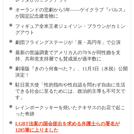
オーランドの悲劇から5年――ゲイクラブ『パルス』
が国定記念建造物に
フィギュア全米王者ジェイソン・ブラウンがカミン
グアウト
劇団フライングステージが「座・高円寺」で公演
最新の世論調査でアメリカ人の70％が同性婚を支
持、共和党支持層でも賛成派が過半数に
劇場版『きのう何食べた？』、11月3日（水祝）公開
決定！
駐日英大使「性的指向や性自認を問わず自由に生活
できる社会に至るためには、政治的主導も不可欠で
す」
レインボークッキーを焼いたテキサスのお店で起こ
った奇跡
LGBT法案の国会提出を求める弁護士らの署名が
1285筆に上りました