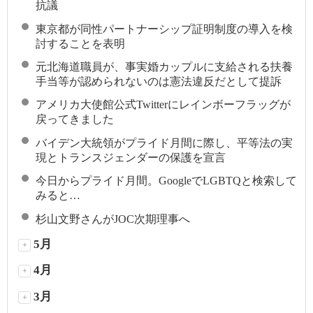
抗議
東京都が同性パートナーシップ証明制度の導入を検
討することを表明
元北海道職員が、事実婚カップルに支給される扶養
手当等が認められないのは憲法違反だとして提訴
アメリカ大使館公式Twitterにレインボーフラッグが
戻ってきました
バイデン大統領がプライド月間に際し、平等法の実
現とトランスジェンダーの保護を宣言
今日からプライド月間。GoogleでLGBTQと検索して
みると…
杉山文野さんがJOC次期理事へ
5月
+
4月
+
3月
+