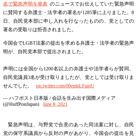
名で緊急声明を発表
のニュースでお伝えしていた緊急声明
に賛同する弁護士・法学者の署名が1285筆に上りました。8
日、自民党本部に申し入れを行なったものの、党としての
署名の受取りは拒否されました。
今国会でLGBT法案の提出を求める弁護士・法学者の緊急声
明が、自民党本部で提出されました。
声明には全国から1200名以上の弁護士や法学者らが賛同。
自民党議員3名が受け取りましたが、党としては受け取りま
せんでした。
pic.twitter.com/00embLFamU
— ハフポスト日本版 / 会話を生み出す国際メディア
(@HuffPostJapan)
June 8, 2021
緊急声明は、与野党で合意のあった同法案に対し、自民
党の保守系議員から反対の声があがり、今国会の提出を見