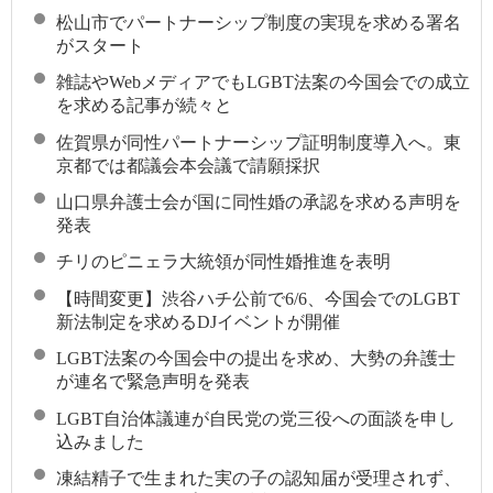
松山市でパートナーシップ制度の実現を求める署名
がスタート
雑誌やWebメディアでもLGBT法案の今国会での成立
を求める記事が続々と
佐賀県が同性パートナーシップ証明制度導入へ。東
京都では都議会本会議で請願採択
山口県弁護士会が国に同性婚の承認を求める声明を
発表
チリのピニェラ大統領が同性婚推進を表明
【時間変更】渋谷ハチ公前で6/6、今国会でのLGBT
新法制定を求めるDJイベントが開催
LGBT法案の今国会中の提出を求め、大勢の弁護士
が連名で緊急声明を発表
LGBT自治体議連が自民党の党三役への面談を申し
込みました
凍結精子で生まれた実の子の認知届が受理されず、