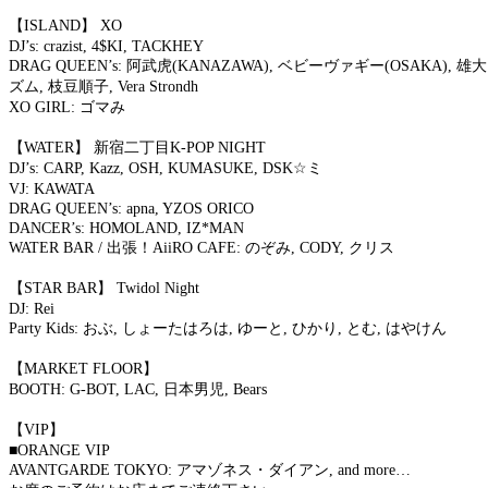
【ISLAND】 XO
DJ’s: crazist, 4$KI, TACKHEY
DRAG QUEEN’s: 阿武虎(KANAZAWA), ベビーヴァギー(OSAKA),
ズム, 枝豆順子, Vera Strondh
XO GIRL: ゴマみ
【WATER】 新宿二丁目K-POP NIGHT
DJ’s: CARP, Kazz, OSH, KUMASUKE, DSK☆ミ
VJ: KAWATA
DRAG QUEEN’s: apna, YZOS ORICO
DANCER’s: HOMOLAND, IZ*MAN
WATER BAR / 出張！AiiRO CAFE: のぞみ, CODY, クリス
【STAR BAR】 Twidol Night
DJ: Rei
Party Kids: おぶ, しょーたはろは, ゆーと, ひかり, とむ, はやけん
【MARKET FLOOR】
BOOTH: G-BOT, LAC, 日本男児, Bears
【VIP】
■ORANGE VIP
AVANTGARDE TOKYO: アマゾネス・ダイアン, and more…