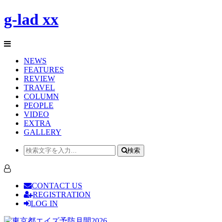
g-lad xx
NEWS
FEATURES
REVIEW
TRAVEL
COLUMN
PEOPLE
VIDEO
EXTRA
GALLERY
検索
CONTACT US
REGISTRATION
LOG IN