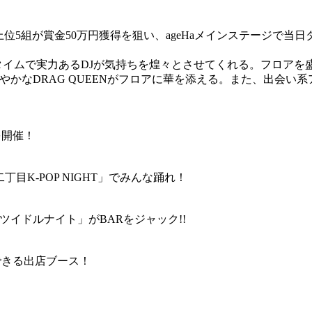
位5組が賞金50万円獲得を狙い、ageHaメインステージで当
ールタイムで実力あるDJが気持ちを煌々とさせてくれる。フロア
びやかなDRAG QUEENがフロアに華を添える。また、出会
」を開催！
目K-POP NIGHT」でみんな踊れ！
た「ツイドルナイト」がBARをジャック!!
できる出店ブース！