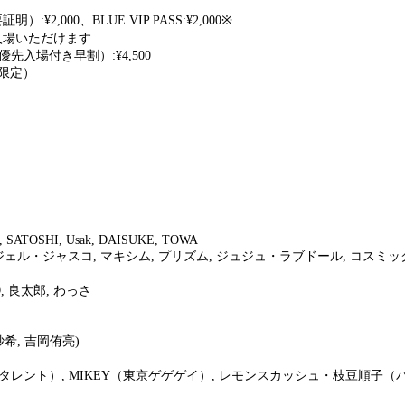
要証明）:¥2,000、BLUE VIP PASS:¥2,000※
ご入場いただけます
S+優先入場付き早割）:¥4,500
枚数限定）
 SATOSHI, Usak, DAISUKE, TOWA
エンジェル・ジャスコ, マキシム, プリズム, ジュジュ・ラブドール, コスミ
RYO, 良太郎, わっさ
紗希, 吉岡侑亮)
 IMALU（タレント）, MIKEY（東京ゲゲゲイ）, レモンスカッシュ・