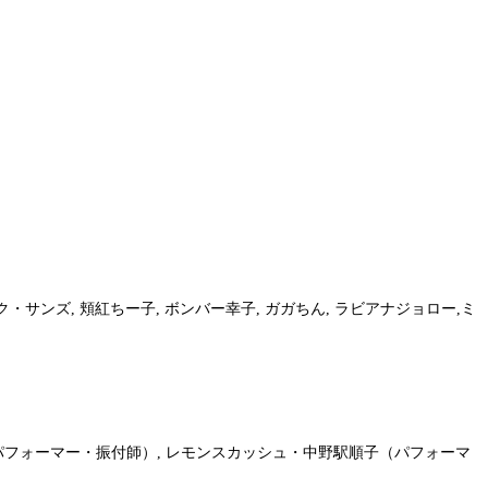
ック・サンズ, 頬紅ちー子, ボンバー幸子, ガガちん, ラビアナジョロー,ミ
枝豆順子（パフォーマー・振付師）, レモンスカッシュ・中野駅順子（パフォーマ