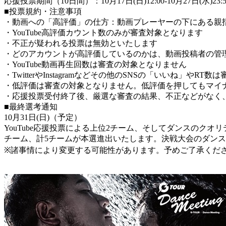
応援投票期間（10日間）：10月17日(日)12:00-10月27日(水)23:5
■投票規約・注意事項
・動画への「高評価」の仕方：動画プレーヤーの下にある親
・YouTube高評価カウント数のみが審査対象となります
・不正が疑われる投票は無効といたします
・どのアカウントが高評価しているのかは、動画投稿者の管
・YouTube動画再生回数は審査の対象となりません
・TwitterやInstagramなどその他のSNSの「いいね」やR
・低評価は審査の対象となりません。低評価を押してもマイ
・応援投票受付終了後、厳選な審査の結果、不正などがなく
■最終選考通知
10月31日(日)（予定）
YouTube応援投票による上位2チーム、そしてダンスのク
チーム、計5チームが本選進出いたします。決戦大会のダン
※諸事情により変更する可能性があります。予めご了承くだ