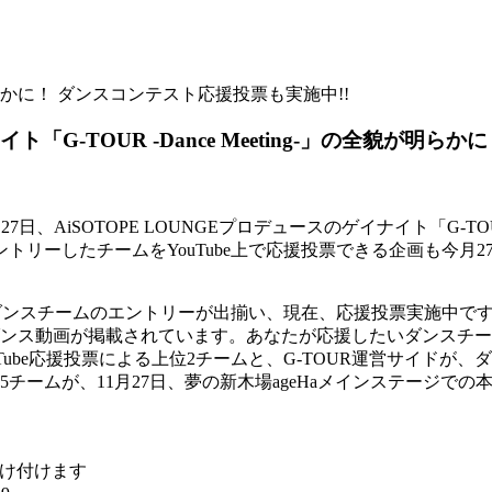
が明らかに！ ダンスコンテスト応援投票も実施中!!
ト「G-TOUR -Dance Meeting-」の全貌が明
、AiSOTOPE LOUNGEプロデュースのゲイナイト「G-TOUR
リーしたチームをYouTube上で応援投票できる企画も今月2
G -」のダンスチームのエントリーが出揃い、現在、応援投票実施中で
5組のダンス動画が掲載されています。あなたが応援したいダンス
Tube応援投票による上位2チームと、G-TOUR運営サイド
チームが、11月27日、夢の新木場ageHaメインステージで
け付けます