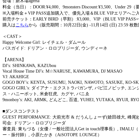
会場：新木場ageHa
料金（当日）：DOOR:¥4,000、9monsters Discount:¥3,500、Under 29（
※入場料金＋VIP PASS追加購入で、優先入場＆BLUE VIPエリアへ
前売チケット：EARLY BIRD（早割）:¥3,000、VIP（BLUE VIP PAS
購入は
こちら
から（販売期間：10月22日(金) -11月14日 (日) 23:59 
＜CAST＞
Happy Welcome Girl: レイチェル・ダムール
バスガイド: ドリアン・ロロブリジーダ, ウンディーネ
【ARENA】
DJ’s: SHINKAWA, KAZUbou
Vocal House Time DJ’s: M☆NARUSE, KAWAMURA, DJ MASAO
VJ: AKAHIGE
GOGO BOY’s: KENTA, SUSUMU, NAOKI, NAWOTO, SASUKE, KO-SK,
GOGO GIRL’s: ダイアナ・エクストラバガンザ, バビ江ノビッチ, 
ス・ハニーポット, 米倉狂虎, カグヤ, バニゑ
9monboy’s: AKI, ARMK, どんどこ, 百道, YUHEI, YUTAKA, RYUJI, 
■ダンスコンテスト
GUEST PERFORMANCE: 大前光市 & だうんしょーず(鎗田雄大, 峰尾
司会: ドリアン・ロロブリジーダ
審査員: 東ちづる（女優 / 一般社団法人Get in touch理事長）,
ー・振付師）, 小原たかき（AiSOTOPE LOUNGE）