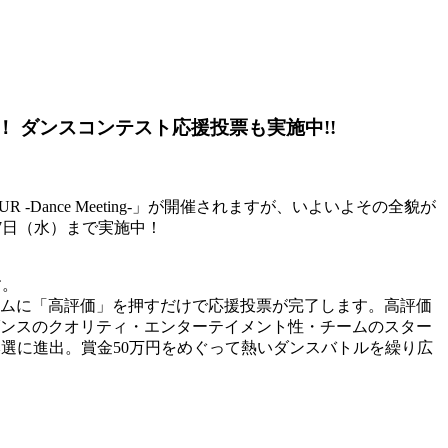
らかに！ ダンスコンテスト応援投票も実施中!!
 -Dance Meeting-」が開催されますが、いよいよその全貌が
7日（水）まで実施中！
す。
チームに「高評価」を押すだけで応援投票が完了します。高評価
が、ダンスのクオリティ・エンターテイメント性・チームのスター
の本選に進出。賞金50万円をめぐって熱いダンスバトルを繰り広