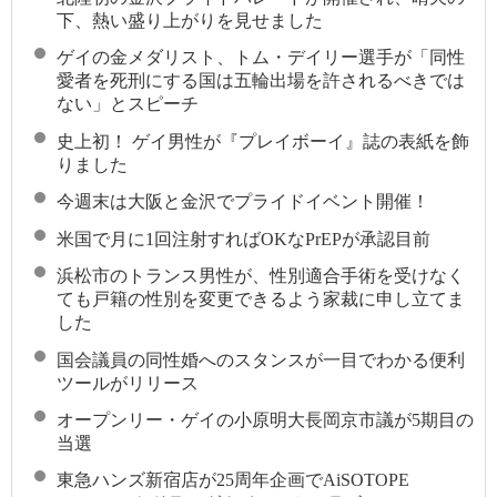
下、熱い盛り上がりを見せました
ゲイの金メダリスト、トム・デイリー選手が「同性
愛者を死刑にする国は五輪出場を許されるべきでは
ない」とスピーチ
史上初！ ゲイ男性が『プレイボーイ』誌の表紙を飾
りました
今週末は大阪と金沢でプライドイベント開催！
米国で月に1回注射すればOKなPrEPが承認目前
浜松市のトランス男性が、性別適合手術を受けなく
ても戸籍の性別を変更できるよう家裁に申し立てま
した
国会議員の同性婚へのスタンスが一目でわかる便利
ツールがリリース
オープンリー・ゲイの小原明大長岡京市議が5期目の
当選
東急ハンズ新宿店が25周年企画でAiSOTOPE