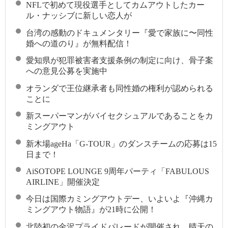
NFLで初めて現役選手としてカムアウトしたカー
ル・ナッシブに新しい恋人が
台湾の感動のドキュメンタリー『愛で家族に〜同性
婚への道のり』が無料配信！
愛知県が犯罪被害者支援条例の制定に向け、骨子案
への意見公募を実施中
オランダで王位継承者も同性婚の権利が認められる
ことに
新スーパーマンがバイセクシュアルであることをカ
ミングアウト
新木場ageHa「G-TOUR」のダンスチームの応募は15
日まで！
AiSOTOPE LOUNGE 9周年パーティ「FABULOUS
AIRLINE」開催決定
今日は国際カミングアウトデー、いよいよ『沖縄カ
ミングアウト物語』が21時に公開！
北陸初の金沢プライドパレードが開催され、晴天の