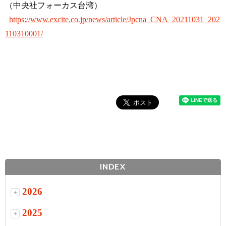
（中央社フォーカス台湾）
https://www.excite.co.jp/news/article/Jpcna_CNA_20211031_202
110310001/
INDEX
2026
+
2025
+