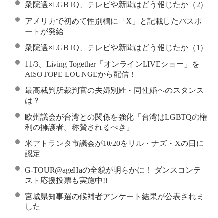
衆院選×LGBTQ、テレビや新聞はどう報じたか（2）
アメリカで初めて性別欄に「X」と記載したパスポ
ートが発給
衆院選×LGBTQ、テレビや新聞はどう報じたか（1）
11/3、Living Together「オンラインLIVEショー」を
AiSOTOPE LOUNGEから配信！
最高裁判所裁判官の夫婦別姓・同性婚へのスタンス
は？
欧州議会が台湾との関係を強化「台湾はLGBTQの権
利の擁護者。称賛されるべき」
米アトランタ市議会が10/20をリル・ナズ・Xの日に
認定
G-TOUR@ageHaの全貌が明らかに！ ダンスコンテ
スト応援投票も実施中!!
宮城県知事選の候補者アンケート結果が公表されま
した