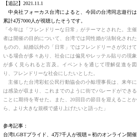
【追記】2021.11.1
中央社フォーカス台湾によると、今回の台湾同志遊行は
累計4万7000人が視聴したそうです。
「今年は「フレンドリーな日常」がテーマとされた。主催
者は開催の目的について、台湾では同性婚が法制化された
ものの、結婚以外の「日常」ではフレンドリーさが欠けて
いる場合が多々あり、社会には偏見やレッテル貼りの現象
が多く見られると言及。イベントを通じて理解促進を図
り、フレンドリーな社会にしたいとした。
主催した台湾彩虹公民行動協会の小鯨理事長は、来年に
は感染が収まり、これまでのように街でパレードができる
ことに期待を寄せた。また、20回目の節目を迎えることか
ら、より大きな規模で盛り上げたいと語った」
参考記事：
台湾LGBTプライド、4万7千人が視聴＝初のオンライン開催