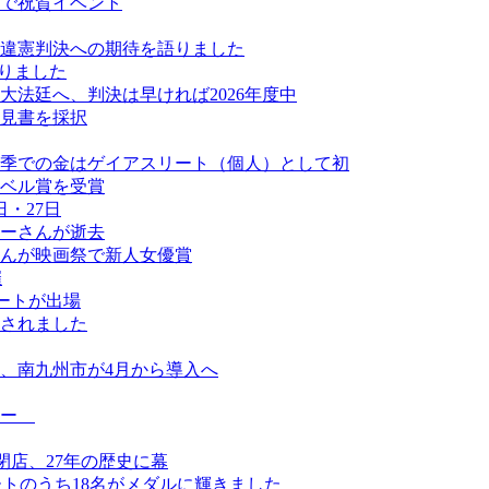
ダで祝賀イベント
違憲判決への期待を語りました
なりました
法廷へ、判決は早ければ2026年度中
見書を採択
季での金はゲイアスリート（個人）として初
ベル賞を受賞
・27日
ーさんが逝去
んが映画祭で新人女優賞
催
ートが出場
されました
、南九州市が4月から導入へ
ュー
日閉店、27年の歴史に幕
ートのうち18名がメダルに輝きました