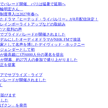
でパレード開催、パリは猛暑で延期へ
美輪明宏さん
度導入は2027年春へ
たドラマ『ヒーテッド・ライバルリー』が8月配信決定！
レインボーライトアップなどの取組み
だと批判の声
でプライドパレードが開催されました
ルにしたオーディオドラマがNHK FMで放送
画家として名声を博したデイヴィッド・ホックニー
ジェンダーとして初
最高裁に3万6000人分の署名を提出
スティバルが閉幕、約27万人の参加で盛り上がりました
正を提案
アでサプライズ・ライブ
パレードが開催されました
く
ールが並びます
ました
げクン」を発売