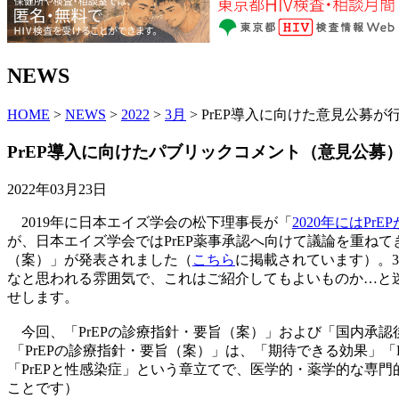
NEWS
HOME
>
NEWS
>
2022
>
3月
> PrEP導入に向けた意見公募
PrEP導入に向けたパブリックコメント（意見公募
2022年03月23日
2019年に日本エイズ学会の松下理事長が「
2020年にはPr
が、日本エイズ学会ではPrEP薬事承認へ向けて議論を重ねて
（案）」が発表されました（
こちら
に掲載されています）。
なと思われる雰囲気で、これはご紹介してもよいものか…と迷
せします。
今回、「PrEPの診療指針・要旨（案）」および「国内承認
「PrEPの診療指針・要旨（案）」は、「期待できる効果」「
「PrEPと性感染症」という章立てで、医学的・薬学的な専門的
ことです）