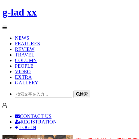
g-lad xx
NEWS
FEATURES
REVIEW
TRAVEL
COLUMN
PEOPLE
VIDEO
EXTRA
GALLERY
検索
CONTACT US
REGISTRATION
LOG IN