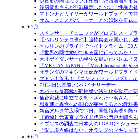
伊賀市の同性カップルが出した婚姻届を市長
浅沼智也さんが無罪確定したのに「性暴力疑
マドンナとカイリーがワールドプライドで共
サム・スミスがパートナーとの婚約を正式に
+
7月
スペンサー・チュニックがプログレス・プラ
【ベルリンテロ事件】追悼集会が開かれ、独
ベルリンのプライドでヘイトクライム、30
「世界の同性婚ができる国に行ってみた！」
天才ゲイダンサーの半生を描いたバレエ『ヌレ
「MR GAY JAPAN」「Miss International Qu
オランダのマキシマ王妃がワールドプライド
マドンナ旋風！ 『コンフェッションズII』
7月14日は国際ノンバイナリーデー
ネパール最高裁が同性婚の法制化を政府に要
仙台家裁に申立てを却下された小浜さん、「
思春期に異性への関心が芽生えるとの教科書
新宿アルタ前広場で17日、同性婚実現を願う
【追悼】元東京プライド代表の門戸大輔さん
イプソスの調査で日本人のLGBTQイシュ
「愛に境界線はない」オランダのマキシマ王
+
6月