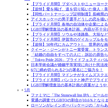
【プライド月間】ブダペストやニューヨーク
【追悼】愛を掲げ、道を切り拓いた偉人・
【同性パートナーシップ証明制度】長崎県の制
アイスホッケーの男子選手どうしの恋を描い
【プライド月間】各地の自治体や企業による
LGBT理解増進法の基本計画、内容が不十分
【プライド月間】ソウルや淡路島、大垣など
【プライド月間】伊賀市のゲイカップルをモデ
【追悼】50年代にカムアウトし、世界的な
クイーン・ジーンがトニー賞受賞、トランス
「結婚の自由をすべての人に」訴訟の原告らが
「Tokyo Pride 2026」プライドフェ
日本学術会議が婚姻平等実現に向けた民法改
6/7に締め切られる2つの署名にご協力を！
【プライド月間】マドンナがタイムズスクエ
【プライド月間】バンコクと神戸でプライド
LGBT理解増進法の基本計画の原案がようや
+
5月
ファミマに「The Stonewall Inn IPA」ビ
電通の調査でLGBTQの割合が10.6％となり
ローソンがレインボーパッケージの「からあ