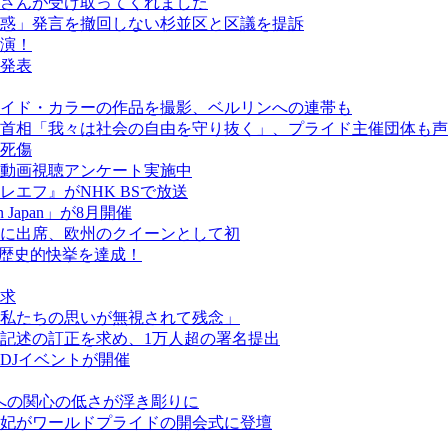
さんが受け取ってくれました
惑」発言を撤回しない杉並区と区議を提訴
演！
発表
イド・カラーの作品を撮影、ベルリンへの連帯も
首相「我々は社会の自由を守り抜く」、プライド主催団体も声
人死傷
動画視聴アンケート実施中
エフ』がNHK BSで放送
een Japan」が8月開催
に出席、欧州のクイーンとして初
が歴史的快挙を達成！
求
私たちの思いが無視されて残念」
記述の訂正を求め、1万人超の署名提出
DJイベントが開催
ーへの関心の低さが浮き彫りに
妃がワールドプライドの開会式に登壇