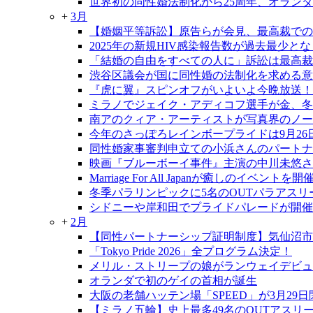
世界初の同性婚法制化から25周年、オラン
+
3月
【婚姻平等訴訟】原告らが会見、最高裁での
2025年の新規HIV感染報告数が過去最少と
「結婚の自由をすべての人に」訴訟は最高裁大
渋谷区議会が国に同性婚の法制化を求める意
『虎に翼』スピンオフがいよいよ今晩放送！
ミラノでジェイク・アディコフ選手が金、冬
南アのクィア・アーティストが写真界のノー
今年のさっぽろレインボープライドは9月26日
同性婚家事審判申立ての小浜さんのパートナ
映画『ブルーボーイ事件』主演の中川未悠さ
Marriage For All Japanが癒しのイベントを開
冬季パラリンピックに5名のOUTパラアスリ
シドニーや岸和田でプライドパレードが開催
+
2月
【同性パートナーシップ証明制度】気仙沼市
「Tokyo Pride 2026」全プログラム決定！
メリル・ストリープの娘がランウェイデビ
オランダで初のゲイの首相が誕生
大阪の老舗ハッテン場「SPEED」が3月29
【ミラノ五輪】史上最多49名のOUTアスリ