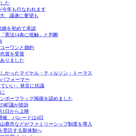
した
が今年も行なわれます
拡大、議連に要望も
結婚を初めて承認
「憲法14条に抵触」と判断
6
コーワンと婚約
也賞を受賞
がありました
しかったマイケル・ティルソン・トーマス
最多のパフォーマー
なくていい」発言に抗議
に
ンボーフラッグ掲揚を認めました
ーの町議が提訴
月1日から上映
開催、パレードは4日
山鹿市などがファミリーシップ制度を導入
業を受託する新体制へ