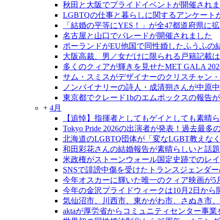
秋田と大阪でプライドイベントが開催されま
LGBTQの仕事と暮らしに関するアンケート
「結婚の平等にYES！」が全47都道府県に
名古屋と山口でパレードが開催されました
ポーランドがEU他国で同性婚したふうふの
大阪高裁、男／女だけに限られる戸籍記載は
多くのクィアが輝きを見せたMET GALA 202
サム・スミスがデザイナーのクリスチャン・
ノンバイナリーの詩人・成清朔さんが中原中
東京都でクレード1bのエムポックスの報告
+
4月
【追悼】指揮者としてもゲイとしても素晴ら
Tokyo Pride 2026の出演者が発表！過去
北海道のLGBTQ団体が「変なLGBT教え
和田彩花さんの結婚報告が素晴らしいと話題
米政権がストーンウォール国定史跡でのレイ
SNSで誹謗中傷を受けたトランスジェンダ
今年オスカーに輝いた唯一のクィア映画が5
今年の金沢プライドウィークは10月2日から
気仙沼市、川西市、東かがわ市、さぬき市、
aktaが厚労省からコミュニティセンター事