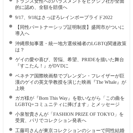
トランス女性へのハラスメントをピクシブ社が全面
的に認め、全額を賠償へ
9/17、9/18はさっぽろレインボープライド2022
【同性パートナーシップ証明制度】盛岡市がついに
導入へ
沖縄県知事選・統一地方選候補者のLGBTQ関連政策
は？
ゲイの愛や喜び、苦悩、希望、PRIDEを描いた舞台
『すこたん！』がDVDに
ベネチア国際映画祭でブレンダン・フレイザーが巨
漢のゲイの英文学教授を演じた映画『The Whale』が
上映
ガガ様が『Born This Way』を歌いながら「この曲を
LGBTQ+コミュニティに捧げます」とメッセージ
小泉智貴さんが「FASHION PRIZE OF TOKYO」を
受賞、パリでコレクション発表へ
工藤司さんが東京コレクションのショーで同性結婚