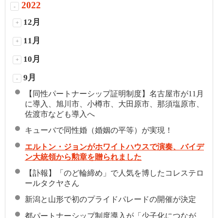
2022
-
12月
+
11月
+
10月
+
9月
-
【同性パートナーシップ証明制度】名古屋市が11月
に導入、旭川市、小樽市、大田原市、那須塩原市、
佐渡市なども導入へ
キューバで同性婚（婚姻の平等）が実現！
エルトン・ジョンがホワイトハウスで演奏、バイデ
ン大統領から勲章を贈られました
【訃報】「のど輪締め」で人気を博したコレステロ
ールタクヤさん
新潟と山形で初のプライドパレードの開催が決定
都パートナーシップ制度導入が「少子化につなが