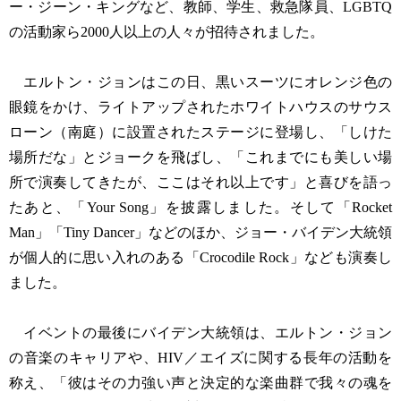
ー・ジーン・キングなど、教師、学生、救急隊員、LGBTQ
の活動家ら2000人以上の人々が招待されました。
エルトン・ジョンはこの日、黒いスーツにオレンジ色の
眼鏡をかけ、ライトアップされたホワイトハウスのサウス
ローン（南庭）に設置されたステージに登場し、「しけた
場所だな」とジョークを飛ばし、「これまでにも美しい場
所で演奏してきたが、ここはそれ以上です」と喜びを語っ
たあと、「Your Song」を披露しました。そして「Rocket
Man」「Tiny Dancer」などのほか、ジョー・バイデン大統領
が個人的に思い入れのある「Crocodile Rock」なども演奏し
ました。
イベントの最後にバイデン大統領は、エルトン・ジョン
の音楽のキャリアや、HIV／エイズに関する長年の活動を
称え、「彼はその力強い声と決定的な楽曲群で我々の魂を