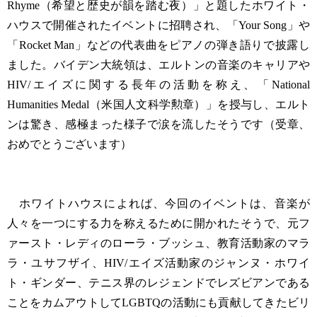
Rhyme（希望と歴史が韻を踏む夜）」と題したホワイト・
ハウスで開催されたイベントに招聘され、「Your Song」や
「Rocket Man」などの代表曲をピアノの弾き語りで披露し
ました。バイデン大統領は、エルトンの音楽のキャリアや
HIV/エイズに関する長年の活動を称え、「National
Humanities Medal（米国人文科学勲章）」を授与し、エルト
ンは驚き、感極まった様子で涙を流したそうです（受章、
おめでとうございます）
ホワイトハウスによれば、今回のイベントは、音楽が
人々を一つにする力を称えるために開かれたそうで、元フ
ァースト・レディのローラ・ブッシュ、教育活動家のマラ
ラ・ユサフザイ、HIV/エイズ活動家のジャンヌ・ホワイ
ト・ギンダー、テニス界のレジェンドでレズビアンである
ことをカムアウトしてLGBTQの活動にも貢献してきたビリ