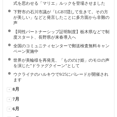
式を思わせる「マリエ」ルックを登場させました
下野市の石川市議が「LGBT隠して生きて。その方
が美しい」などと発言したことに多方面から非難の
声
【同性パートナーシップ証明制度】栃木県などで制
度スタート、長野県が来春導入へ
全国のコミュニティセンターで郵送検査無料キャン
ペーン実施中
世界が美輪様を再発見、「もののけ姫」のモロの声
を演じた”ドラァグクイーン”として
ウクライナのハルキウで9/25にパレードが開催され
ます
8月
+
7月
+
6月
+