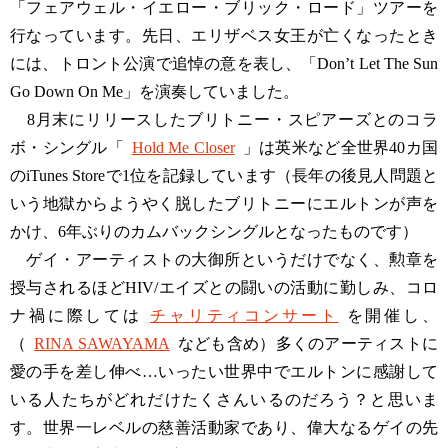
「フェアウェル・イエロー・ブリック・ロード」ツアーを
行なっています。先日、エリザベス女王が亡くなったとき
には、トロント公演で追悼の意を表し、「Don’t Let The Sun
Go Down On Me」を演奏していました。
8月末にリリースしたブリトニー・スピアーズとのコラ
ボ・シングル「
Hold Me Closer
」は英米など全世界40カ国
のiTunes Storeで1位を記録しています（長年の後見人問題と
いう地獄からようやく脱したブリトニーにエルトンが声を
かけ、6年ぶりのカムバックシングルとなったものです）
ゲイ・アーティストの大御所というだけでなく、勲章を
授与されるほどHIV/エイズとの闘いの活動に勤しみ、コロ
ナ禍に際しては
チャリティコンサート
を開催し、
（
RINA SAWAYAMA
なども含め）多くのアーティストに
愛の手を差し伸べ…いったい世界中でエルトンに感謝して
いる人たちがどれだけたくさんいるのだろう？と思いま
す。世界一レベルの慈善活動家であり、偉大なるゲイの先