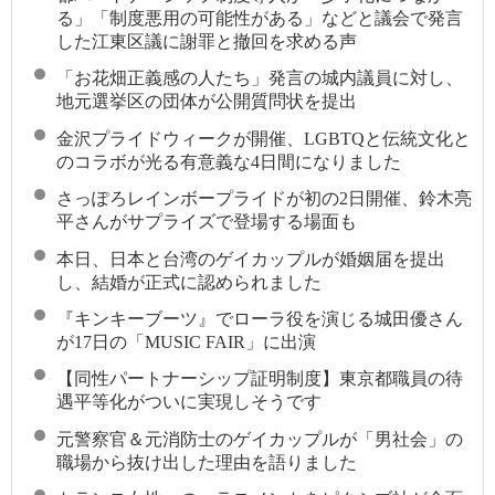
る」「制度悪用の可能性がある」などと議会で発言
した江東区議に謝罪と撤回を求める声
「お花畑正義感の人たち」発言の城内議員に対し、
地元選挙区の団体が公開質問状を提出
金沢プライドウィークが開催、LGBTQと伝統文化と
のコラボが光る有意義な4日間になりました
さっぽろレインボープライドが初の2日開催、鈴木亮
平さんがサプライズで登場する場面も
本日、日本と台湾のゲイカップルが婚姻届を提出
し、結婚が正式に認められました
『キンキーブーツ』でローラ役を演じる城田優さん
が17日の「MUSIC FAIR」に出演
【同性パートナーシップ証明制度】東京都職員の待
遇平等化がついに実現しそうです
元警察官＆元消防士のゲイカップルが「男社会」の
職場から抜け出した理由を語りました