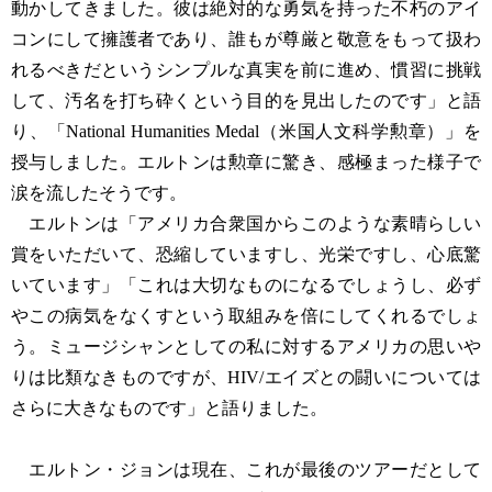
動かしてきました。彼は絶対的な勇気を持った不朽のアイ
コンにして擁護者であり、誰もが尊厳と敬意をもって扱わ
れるべきだというシンプルな真実を前に進め、慣習に挑戦
して、汚名を打ち砕くという目的を見出したのです」と語
り、「National Humanities Medal（米国人文科学勲章）」を
授与しました。エルトンは勲章に驚き、感極まった様子で
涙を流したそうです。
エルトンは「アメリカ合衆国からこのような素晴らしい
賞をいただいて、恐縮していますし、光栄ですし、心底驚
いています」「これは大切なものになるでしょうし、必ず
やこの病気をなくすという取組みを倍にしてくれるでしょ
う。ミュージシャンとしての私に対するアメリカの思いや
りは比類なきものですが、HIV/エイズとの闘いについては
さらに大きなものです」と語りました。
エルトン・ジョンは現在、これが最後のツアーだとして