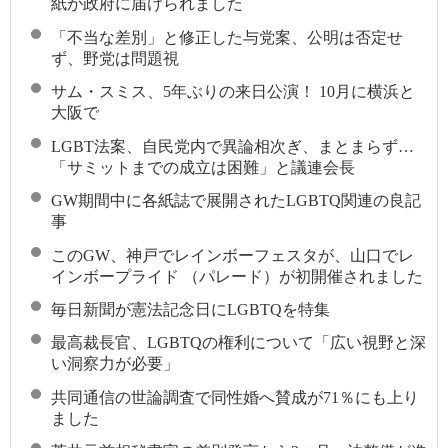
紙が政府に届けられました
「不当な差別」と修正した与党案、公明は否定せ
ず、野党は問題視
サム・スミス、5年ぶりの来日公演！ 10月に横浜と
大阪で
LGBT法案、自民党内で異論相次ぎ、まとまらず…
「サミットまでの成立は困難」と議連会長
GW期間中に各紙誌で展開されたLGBTQ関連の良記
事
このGW、神戸でレインボーフェスタが、山口でレ
インボープライド （パレード）が初開催されました
毎日新聞が憲法記念日にLGBTQを特集
最高裁長官、LGBTQの権利について「広い視野と深
い洞察力が必要」
共同通信の世論調査で同性婚へ賛成が71％にも上り
ました