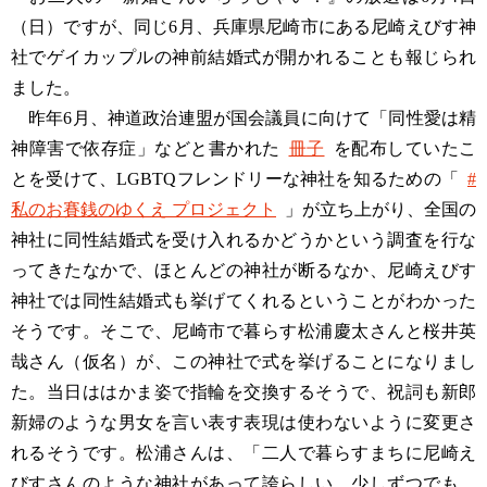
（日）ですが、同じ6月、兵庫県尼崎市にある尼崎えびす神
社でゲイカップルの神前結婚式が開かれることも報じられ
ました。
昨年6月、神道政治連盟が国会議員に向けて「同性愛は精
神障害で依存症」などと書かれた
冊子
を配布していたこ
とを受けて、LGBTQフレンドリーな神社を知るための「
#
私のお賽銭のゆくえ プロジェクト
」が立ち上がり、全国の
神社に同性結婚式を受け入れるかどうかという調査を行な
ってきたなかで、ほとんどの神社が断るなか、尼崎えびす
神社では同性結婚式も挙げてくれるということがわかった
そうです。そこで、尼崎市で暮らす松浦慶太さんと桜井英
哉さん（仮名）が、この神社で式を挙げることになりまし
た。当日ははかま姿で指輪を交換するそうで、祝詞も新郎
新婦のような男女を言い表す表現は使わないように変更さ
れるそうです。松浦さんは、「二人で暮らすまちに尼崎え
びすさんのような神社があって誇らしい。少しずつでも、