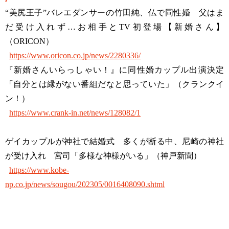
“美尻王子”バレエダンサーの竹田純、仏で同性婚 父はま
だ受け入れず…お相手とTV初登場【新婚さん】
（ORICON）
https://www.oricon.co.jp/news/2280336/
『新婚さんいらっしゃい！』に同性婚カップル出演決定
「自分とは縁がない番組だなと思っていた」（クランクイ
ン！）
https://www.crank-in.net/news/128082/1
ゲイカップルが神社で結婚式 多くが断る中、尼崎の神社
が受け入れ 宮司「多様な神様がいる」（神戸新聞）
https://www.kobe-
np.co.jp/news/sougou/202305/0016408090.shtml