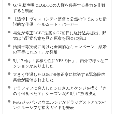
G7首脳声明にLGBTQの人権を侵害する暴力を非難
すると明記
【追悼】ヴィスコンティ監督と公然の仲であった伝
説的な俳優、ヘルムート・バーガー
与党が修正LGBT法案をG7前日に駆け込み提出、野
党は与野党合意を見た原案を国会に提出
婚姻平等実現に向けた全国的なキャンペーン「結婚
の平等にYES！」が発足
5月17日は「多様な性にYESの日」、内外で様々なア
クションがありました
大きく後退したLGBT法修正案に抗議する緊急院内
集会が開催されました
アラフィフに突入したシロさんとケンジを描く『き
のう何食べた？』シーズン2が10月に放送決定
P&Gジャパンとウエルシアがドラッグストアでのイ
ンクルーシブな接客ガイドを発表