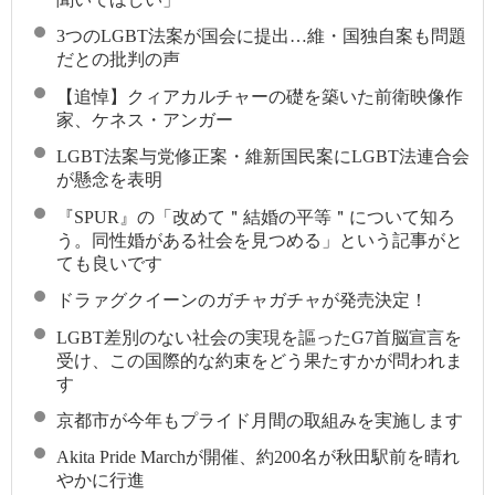
3つのLGBT法案が国会に提出…維・国独自案も問題
だとの批判の声
【追悼】クィアカルチャーの礎を築いた前衛映像作
家、ケネス・アンガー
LGBT法案与党修正案・維新国民案にLGBT法連合会
が懸念を表明
『SPUR』の「改めて＂結婚の平等＂について知ろ
う。同性婚がある社会を見つめる」という記事がと
ても良いです
ドラァグクイーンのガチャガチャが発売決定！
LGBT差別のない社会の実現を謳ったG7首脳宣言を
受け、この国際的な約束をどう果たすかが問われま
す
京都市が今年もプライド月間の取組みを実施します
Akita Pride Marchが開催、約200名が秋田駅前を晴れ
やかに行進