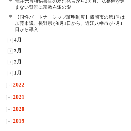
荒井元首相秘書官の差別発言から3ヵ月、法整備が進
まない背景に宗教右派の影
【同性パートナーシップ証明制度】盛岡市の第1号は
加藤市議、長野県が8月1日から、近江八幡市が7月1
日から導入
4月
+
3月
+
2月
+
1月
+
2022
+
2021
+
2020
+
2019
+