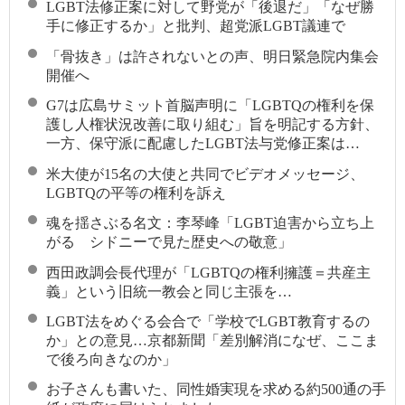
LGBT法修正案に対して野党が「後退だ」「なぜ勝
手に修正するか」と批判、超党派LGBT議連で
「骨抜き」は許されないとの声、明日緊急院内集会
開催へ
G7は広島サミット首脳声明に「LGBTQの権利を保
護し人権状況改善に取り組む」旨を明記する方針、
一方、保守派に配慮したLGBT法与党修正案は…
米大使が15名の大使と共同でビデオメッセージ、
LGBTQの平等の権利を訴え
魂を揺さぶる名文：李琴峰「LGBT迫害から立ち上
がる シドニーで見た歴史への敬意」
西田政調会長代理が「LGBTQの権利擁護＝共産主
義」という旧統一教会と同じ主張を…
LGBT法をめぐる会合で「学校でLGBT教育するの
か」との意見…京都新聞「差別解消になぜ、ここま
で後ろ向きなのか」
お子さんも書いた、同性婚実現を求める約500通の手