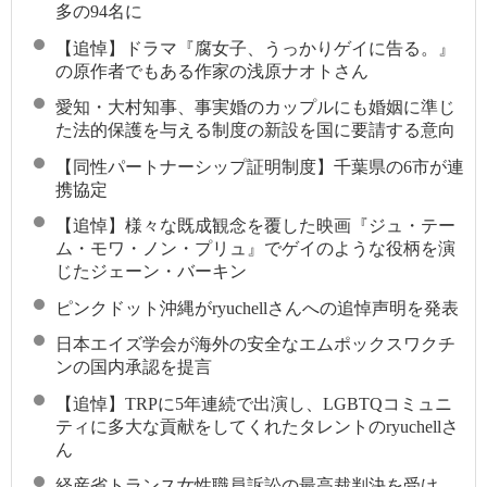
多の94名に
【追悼】ドラマ『腐女子、うっかりゲイに告る。』
の原作者でもある作家の浅原ナオトさん
愛知・大村知事、事実婚のカップルにも婚姻に準じ
た法的保護を与える制度の新設を国に要請する意向
【同性パートナーシップ証明制度】千葉県の6市が連
携協定
【追悼】様々な既成観念を覆した映画『ジュ・テー
ム・モワ・ノン・プリュ』でゲイのような役柄を演
じたジェーン・バーキン
ピンクドット沖縄がryuchellさんへの追悼声明を発表
日本エイズ学会が海外の安全なエムポックスワクチ
ンの国内承認を提言
【追悼】TRPに5年連続で出演し、LGBTQコミュニ
ティに多大な貢献をしてくれたタレントのryuchellさ
ん
経産省トランス女性職員訴訟の最高裁判決を受け