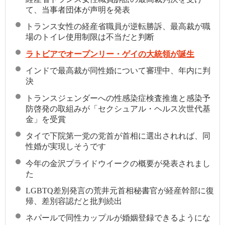
て、当事者団体が声明を発表
トランス女性の経産省職員が逆転勝訴、最高裁が職
場のトイレ使用制限は不当だと判断
ラトビアでオープンリー・ゲイの大統領が誕生
インドで最高裁が同性婚について審理中、年内に判
決
トランスジェンダーへの性感染症検査推進と感染予
防啓発の取組みが「セクシュアル・ヘルス次世代基
金」を受賞
タイで下院第一党の党首が首相に選出されれば、同
性婚が実現しそうです
今年の金沢プライドウイークの概要が発表されまし
た
LGBTQ差別発言の荒井元首相秘書官が経産幹部に復
帰、差別容認だと批判続出
ネパールで同性カップルが婚姻登録できるようにな