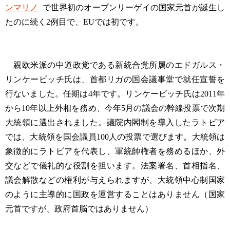
ンマリノ
で世界初のオープンリーゲイの国家元首が誕生し
たのに続く2例目で、EUでは初です。
親欧米派の中道政党である新統合党所属のエドガルス・
リンケービッチ氏は、首都リガの国会議事堂で就任宣誓を
行ないました。任期は4年です。リンケービッチ氏は2011年
から10年以上外相を務め、今年5月の議会の幹線投票で次期
大統領に選出されました。議院内閣制を導入したラトビア
では、大統領を国会議員100人の投票で選びます。大統領は
象徴的にラトビアを代表し、軍統帥権者を務めるほか、外
交などで儀礼的な役割を担います。法案署名、首相指名、
議会解散などの権利が与えられますが、大統領中心制国家
のように主導的に国政を運営することはありません（国家
元首ですが、政府首脳ではありません）