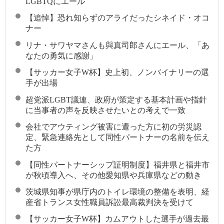
LGBTQにエール
【追悼】恐れ知らずのアライだったシネイド・オコ
ナー
リナ・サワヤマさんも與真司郎さんにエール、「あ
なたの勇気に感謝」
【サッカー女子W杯】史上初、ノンバイナリーの選
手が出場
超党派LGBT議連、政府が策定する基本計画や指針
に当事者の声を反映させたいとの考えで一致
会社でアウティング被害に遭った方に初の労災認
定、緊急連絡先として同性パートナーの名前を伝え
た方
【同性パートナーシップ証明制度】福井県と福井市
が秋頃導入へ、その他愛知県や兵庫県などの動き
茨城県知事が県庁内のトイレ環境の整備を表明、経
産省トランス女性職員訴訟最高裁判決を受けて
【サッカー女子W杯】カムアウトした選手が過去最