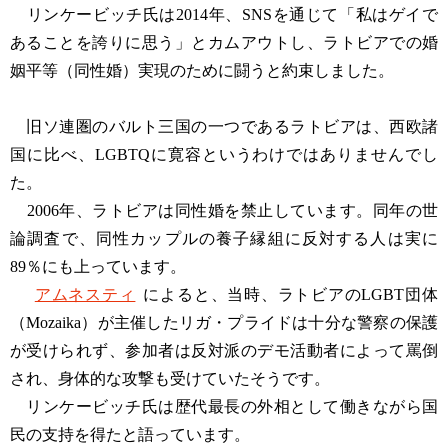
リンケービッチ氏は2014年、SNSを通じて「私はゲイで
あることを誇りに思う」とカムアウトし、ラトビアでの婚
姻平等（同性婚）実現のために闘うと約束しました。
旧ソ連圏のバルト三国の一つであるラトビアは、西欧諸
国に比べ、LGBTQに寛容というわけではありませんでし
た。
2006年、ラトビアは同性婚を禁止しています。同年の世
論調査で、同性カップルの養子縁組に反対する人は実に
89％にも上っています。
アムネスティ
によると、当時、ラトビアのLGBT団体
（Mozaika）が主催したリガ・プライドは十分な警察の保護
が受けられず、参加者は反対派のデモ活動者によって罵倒
され、身体的な攻撃も受けていたそうです。
リンケービッチ氏は歴代最長の外相として働きながら国
民の支持を得たと語っています。