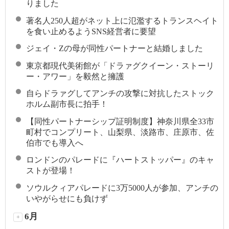
りました
著名人250人超がネット上に氾濫するトランスヘイト
を食い止めるようSNS経営者に要望
ジェイ・Zの母が同性パートナーと結婚しました
東京都現代美術館が「ドラァグクイーン・ストーリ
ー・アワー」を毅然と擁護
自らドラァグしてアンチの攻撃に対抗したストック
ホルム副市長に拍手！
【同性パートナーシップ証明制度】神奈川県全33市
町村でコンプリート、山梨県、淡路市、庄原市、佐
伯市でも導入へ
ロンドンのパレードに『ハートストッパー』のキャ
ストが登場！
ソウルクィアパレードに3万5000人が参加、アンチの
いやがらせにも負けず
6月
+