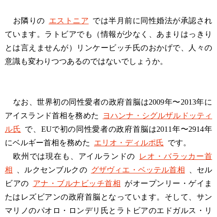
お隣りの
エストニア
では半月前に同性婚法が承認され
ています。ラトビアでも（情報が少なく、あまりはっきり
とは言えませんが）リンケービッチ氏のおかげで、人々の
意識も変わりつつあるのではないでしょうか。
なお、世界初の同性愛者の政府首脳は2009年〜2013年に
アイスランド首相を務めた
ヨハンナ・シグルザルドッティ
ル氏
で、EUで初の同性愛者の政府首脳は2011年〜2914年
にベルギー首相を務めた
エリオ・ディルポ氏
です。
欧州では現在も、アイルランドの
レオ・バラッカー首
相
、ルクセンブルクの
グザヴィエ・ベッテル首相
、セル
ビアの
アナ・ブルナビッチ首相
がオープンリー・ゲイま
たはレズビアンの政府首脳となっています。そして、サン
マリノのパオロ・ロンデリ氏とラトビアのエドガルス・リ