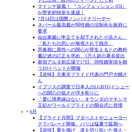
ドに出席、欧州のクイーンとして初
マドンナ旋風！ 『コンフェッションズII』
が歴史的快挙を達成！
7月14日は国際ノンバイナリーデー
ネパール最高裁が同性婚の法制化を政府に
要求
仙台家裁に申立てを却下された小浜さん、
「私たちの思いが無視されて残念」
思春期に異性への関心が芽生えるとの教科
書記述の訂正を求め、1万人超の署名提出
新宿アルタ前広場で17日、同性婚実現を願
うDJイベントが開催
【追悼】元東京プライド代表の門戸大輔さ
ん
イプソスの調査で日本人のLGBTQイシュー
への関心の低さが浮き彫りに
「愛に境界線はない」オランダのマキシマ
王妃がワールドプライドの開会式に登壇
+
6月
【プライド月間】ブダペストやニューヨー
クでパレード開催、パリは猛暑で延期へ
【追悼】愛を掲げ、道を切り拓いた偉人・