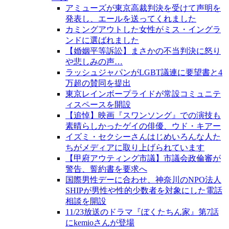
アミューズが東京高裁判決を受けて声明を
発表し、エールを送ってくれました
カミングアウトした女性がミス・イングラ
ンドに選ばれました
【婚姻平等訴訟】まさかの不当判決に怒り
や悲しみの声…
ラッシュジャパンがLGBT議連に要望書と4
万超の賛同を提出
東京レインボープライドが常設コミュニテ
ィスペースを開設
【追悼】映画『スワンソング』での演技も
素晴らしかったゲイの俳優、ウド・キアー
イズミ・セクシーさんはじめいろんな人た
ちがメディアに取り上げられています
【甲府アウティング市議】市議会政倫審が
警告、誓約書を要求へ
国際男性デーに合わせ、神奈川のNPO法人
SHIPが男性や性的少数者を対象にした電話
相談を開設
11/23放送のドラマ『ぼくたちん家』第7話
にkemioさんが登場