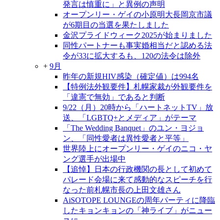
発言は慎重に」と異例の声明
オープンリー・ゲイの小原明大長岡京市議
が6期目の当選を果たしました
金沢プライドウィーク2025が始まりました
同性パートナーも事実婚相当だと認める法
令が33に拡大するも、120の法令は除外
+
9月
昨年の新規HIV感染（確定値）は994名
【特例法外観要件】札幌家裁が外観要件を
「違憲で無効」であると判断
9/22（月）20時から「ハートネットTV」放
送、「LGBTQ+とメディア」がテーマ
「The Wedding Banquet」のユン・ヨジョ
ン、「同性愛者は異性愛者と平等」
世界陸上にオープンリー・ゲイのニコ・ヤ
ング選手が出場中
【追悼】日本の行政機関の長として初めて
パレード会場に来て感動的なスピーチを行
なった前札幌市長の上田文雄さん
AiSOTOPE LOUNGEの周年パーティに降臨
したキョンキョンの「神ライブ」がニュー