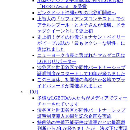
Aktaがアジア太平洋地域のHIV/LGBTQの
「HERO Award」を受賞
ピンクドット沖縄が初の北谷町開催へ
上智大の「ソフィアンズコンテスト」でク
アラルンプール・とき子さんが優勝、ドラ
ァグクイーンとして史上初
史上初！ゲイの俳優ジョナサン・ベイリー
がピープル誌の「最もセクシーな男性」に
選ばれました
ニューヨーク市長に選ばれたマムダニ氏は
LGBTQサポーター
渋谷区と世田谷区で同性パートナーシップ
証明制度がスタートして10年が経ちました
この三連休、初開催の高松ほか各地でプラ
イドパレードが開催されました
+
10月
多様なLGBTQの人たちがメディアでフィー
チャーされています
渋谷区と世田谷区が同性パートナーシップ
証明制度導入10周年記念企画を実施
特例法の生殖不能要件は違憲だとの最高裁
判断から2年が経ちましたが、法改正は実現