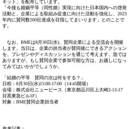
キット」を配布しています。
「今後も婚姻平等（同性婚）実現に向けた日本国内への啓発
活動と、企業による取組み促進に向けた活動を強化し、2023
年内に賛同数500社達成を目指してまいります」とのことで
す。
なお、BMEは8月30日(水)、賛同企業による交流会を開催
します。当日は、企業の担当者が賛同後にできるアクション
を、プレゼンやディスカッションを通じて考えます。急では
ありますが、もし賛同企業で参加可能な方は、お越しになっ
てみてはいかがでしょうか。
「結婚の平等 賛同の次は何をする？」
日程：8月30日(水)15:00-17:00（14:45開場）
会場：株式会社ニューピース（東京都品川区上大崎2-13-17
目黒東急ビル1F）
対象：BME賛同企業担当者
参考記事：