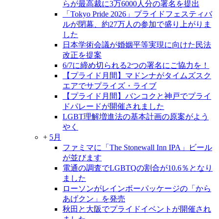
らが最高裁に3万6000人分の署名を提出
「Tokyo Pride 2026」プライドフェスティバ
ルが閉幕、約27万人の参加で盛り上がりま
した
日本学術会議が婚姻平等実現に向けた民法
改正を提案
6/7に締め切られる2つの署名にご協力を！
【プライド月間】マドンナがタイムズスク
エアでサプライズ・ライブ
【プライド月間】バンコクと神戸でプライ
ドパレードが開催されました
LGBT理解増進法の基本計画の原案がよう
やく
+
5月
ファミマに「The Stonewall Inn IPA」ビール
が並びます
電通の調査でLGBTQの割合が10.6％となり
ました
ローソンがレインボーパッケージの「から
あげクン」を発売
秋田と大阪でプライドイベントが開催され