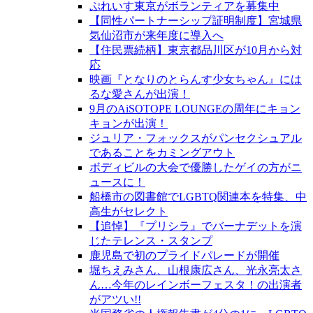
ぷれいす東京がボランティアを募集中
【同性パートナーシップ証明制度】宮城県
気仙沼市が来年度に導入へ
【住民票続柄】東京都品川区が10月から対
応
映画『となりのとらんす少女ちゃん』には
るな愛さんが出演！
9月のAiSOTOPE LOUNGEの周年にキョン
キョンが出演！
ジュリア・フォックスがパンセクシュアル
であることをカミングアウト
ボディビルの大会で優勝したゲイの方がニ
ュースに！
船橋市の図書館でLGBTQ関連本を特集、中
高生がセレクト
【追悼】『プリシラ』でバーナデットを演
じたテレンス・スタンプ
鹿児島で初のプライドパレードが開催
堀ちえみさん、山根康広さん、光永亮太さ
ん…今年のレインボーフェスタ！の出演者
がアツい!!