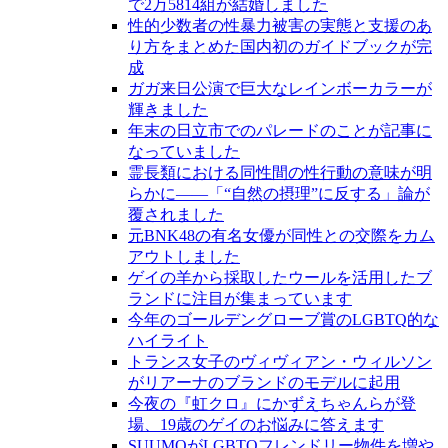
で2万5814組が結婚しました
性的少数者の性暴力被害の実態と支援のあ
り方をまとめた国内初のガイドブックが完
成
ガガ来日公演で巨大なレインボーカラーが
輝きました
年末の日立市でのパレードのことが記事に
なっていました
霊長類における同性間の性行動の意味が明
らかに――「“自然の摂理”に反する」論が
覆されました
元BNK48の有名女優が同性との交際をカム
アウトしました
ゲイの羊から採取したウールを活用したブ
ランドに注目が集まっています
今年のゴールデングローブ賞のLGBTQ的な
ハイライト
トランス女子のヴィヴィアン・ウィルソン
がリアーナのブランドのモデルに起用
今夜の『虹クロ』にかずえちゃんらが登
場、19歳のゲイのお悩みに答えます
SUUMOがLGBTQフレンドリー物件を増や