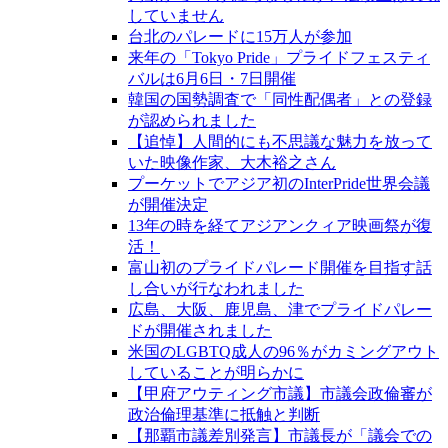
していません
台北のパレードに15万人が参加
来年の「Tokyo Pride」プライドフェスティ
バルは6月6日・7日開催
韓国の国勢調査で「同性配偶者」との登録
が認められました
【追悼】人間的にも不思議な魅力を放って
いた映像作家、大木裕之さん
プーケットでアジア初のInterPride世界会議
が開催決定
13年の時を経てアジアンクィア映画祭が復
活！
富山初のプライドパレード開催を目指す話
し合いが行なわれました
広島、大阪、鹿児島、津でプライドパレー
ドが開催されました
米国のLGBTQ成人の96％がカミングアウト
していることが明らかに
【甲府アウティング市議】市議会政倫審が
政治倫理基準に抵触と判断
【那覇市議差別発言】市議長が「議会での