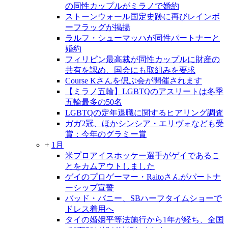
の同性カップルがミラノで婚約
ストーンウォール国定史跡に再びレインボ
ーフラッグが掲揚
ラルフ・シューマッハが同性パートナーと
婚約
フィリピン最高裁が同性カップルに財産の
共有を認め、国会にも取組みを要求
Course Kさんを偲ぶ会が開催されます
【ミラノ五輪】LGBTQのアスリートは冬季
五輪最多の50名
LGBTQの定年退職に関するヒアリング調査
ガガ2冠、ほかシンシア・エリヴォなども受
賞：今年のグラミー賞
+
1月
米プロアイスホッケー選手がゲイであるこ
とをカムアウトしました
ゲイのプロゲーマー・Raitoさんがパートナ
ーシップ宣誓
バッド・バニー、SBハーフタイムショーで
ドレス着用へ
タイの婚姻平等法施行から1年が経ち、全国