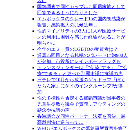
スに
国勢調査で同性カップルも同居家族として
回答できるようになりました
エムポックスのクレード1bの国内初感染が
報告、感染拡大の兆候は無し
性的マイノリティの3人に1人が医療サービ
スの利用に困難を感じた経験があることが
明らかに
今年のエミー賞のLGBTQの受賞者は？
通算25回目となる札幌のパレードに約900人
が参加、市役所にレインボーフラッグも
トランスジェンダーは「“伝染”する」「“治
療”できる」と述べた那覇市議に抗議の声
日テレで10月から放送のゲイドラマ『ぼく
たちん家』にゲイのインクルーシブPが参
加
性の多様性を否定する那覇市議が当事者の
児童生徒数を議会で質問…アウティングの
懸念や抗議の声
香港議会が同性パートナー法案を否決、最
高裁判決に逆らって…
WHOがエムポックスの緊急事態宣言を終了