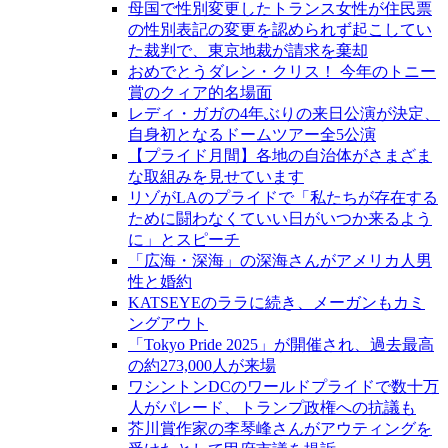
母国で性別変更したトランス女性が住民票
の性別表記の変更を認められず起こしてい
た裁判で、東京地裁が請求を棄却
おめでとうダレン・クリス！ 今年のトニー
賞のクィア的名場面
レディ・ガガの4年ぶりの来日公演が決定、
自身初となるドームツアー全5公演
【プライド月間】各地の自治体がさまざま
な取組みを見せています
リゾがLAのプライドで「私たちが存在する
ために闘わなくていい日がいつか来るよう
に」とスピーチ
「広海・深海」の深海さんがアメリカ人男
性と婚約
KATSEYEのララに続き、メーガンもカミ
ングアウト
「Tokyo Pride 2025」が開催され、過去最高
の約273,000人が来場
ワシントンDCのワールドプライドで数十万
人がパレード、トランプ政権への抗議も
芥川賞作家の李琴峰さんがアウティングを