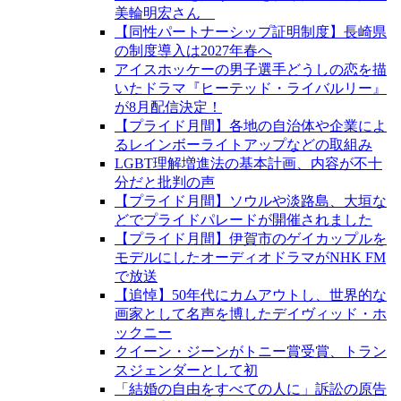
美輪明宏さん
【同性パートナーシップ証明制度】長崎県
の制度導入は2027年春へ
アイスホッケーの男子選手どうしの恋を描
いたドラマ『ヒーテッド・ライバルリー』
が8月配信決定！
【プライド月間】各地の自治体や企業によ
るレインボーライトアップなどの取組み
LGBT理解増進法の基本計画、内容が不十
分だと批判の声
【プライド月間】ソウルや淡路島、大垣な
どでプライドパレードが開催されました
【プライド月間】伊賀市のゲイカップルを
モデルにしたオーディオドラマがNHK FM
で放送
【追悼】50年代にカムアウトし、世界的な
画家として名声を博したデイヴィッド・ホ
ックニー
クイーン・ジーンがトニー賞受賞、トラン
スジェンダーとして初
「結婚の自由をすべての人に」訴訟の原告