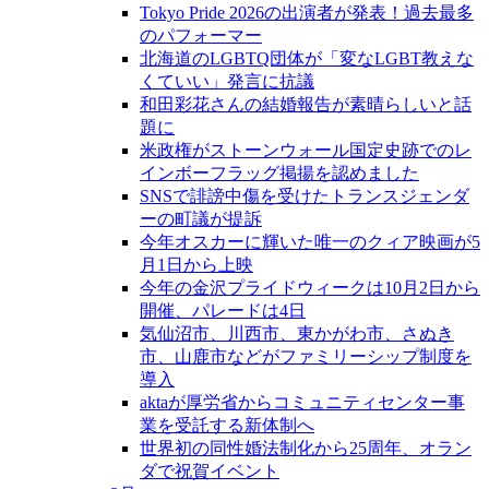
Tokyo Pride 2026の出演者が発表！過去最多
のパフォーマー
北海道のLGBTQ団体が「変なLGBT教えな
くていい」発言に抗議
和田彩花さんの結婚報告が素晴らしいと話
題に
米政権がストーンウォール国定史跡でのレ
インボーフラッグ掲揚を認めました
SNSで誹謗中傷を受けたトランスジェンダ
ーの町議が提訴
今年オスカーに輝いた唯一のクィア映画が5
月1日から上映
今年の金沢プライドウィークは10月2日から
開催、パレードは4日
気仙沼市、川西市、東かがわ市、さぬき
市、山鹿市などがファミリーシップ制度を
導入
aktaが厚労省からコミュニティセンター事
業を受託する新体制へ
世界初の同性婚法制化から25周年、オラン
ダで祝賀イベント