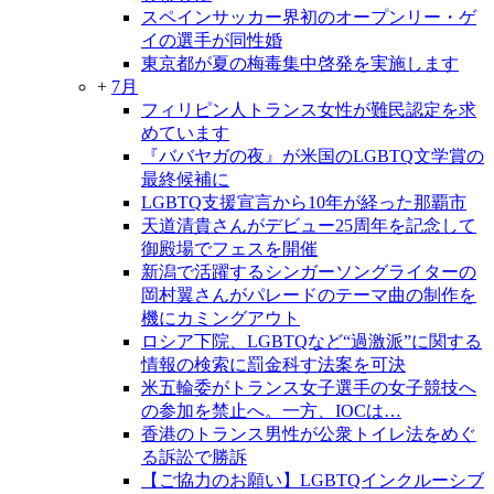
スペインサッカー界初のオープンリー・ゲ
イの選手が同性婚
東京都が夏の梅毒集中啓発を実施します
+
7月
フィリピン人トランス女性が難民認定を求
めています
『ババヤガの夜』が米国のLGBTQ文学賞の
最終候補に
LGBTQ支援宣言から10年が経った那覇市
天道清貴さんがデビュー25周年を記念して
御殿場でフェスを開催
新潟で活躍するシンガーソングライターの
岡村翼さんがパレードのテーマ曲の制作を
機にカミングアウト
ロシア下院、LGBTQなど“過激派”に関する
情報の検索に罰金科す法案を可決
米五輪委がトランス女子選手の女子競技へ
の参加を禁止へ。一方、IOCは…
香港のトランス男性が公衆トイレ法をめぐ
る訴訟で勝訴
【ご協力のお願い】LGBTQインクルーシブ