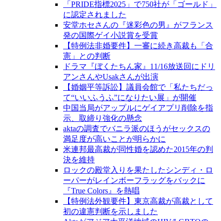
「PRIDE指標2025」で750社が「ゴールド」
に認定されました
安堂ホセさんの『迷彩色の男』がフランス
発の国際ゲイ小説賞を受賞
【特例法非婚要件】一審に続き高裁も「合
憲」との判断
ドラマ『ぼくたちん家』11/16放送回にドリ
アンさんやUsakさんが出演
【婚姻平等訴訟】議員会館で「私たちだっ
て“いいふうふ”になりたい展」が開催
中国当局がアップルにゲイアプリ削除を指
示、取締り強化の懸念
aktaの調査でバニラ派のほうがセックスの
満足度が高いことが明らかに
米連邦最高裁が同性婚を認めた2015年の判
決を維持
ロックの殿堂入りを果たしたシンディ・ロ
ーパーがレインボーフラッグをバックに
『True Colors』を熱唱
【特例法外観要件】東京高裁が高裁として
初の違憲判断を示しました