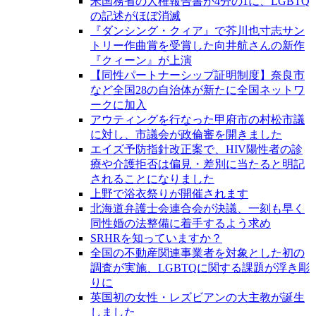
米国務省の人権報告書が4分の1に、LGBTQ
の記述がほぼ消滅
『ダンシング・クィア』で芥川也寸志サン
トリー作曲賞を受賞した向井航さんの新作
『クィーン』が上演
【同性パートナーシップ証明制度】奈良市
など全国28の自治体が新たに全国ネットワ
ークに加入
アウティングを行なった甲府市の村松市議
に対し、市議会が政倫審を開きました
エイズ予防指針改正案で、HIV陽性者の診
療や介護拒否は偏見・差別に当たると明記
されることになりました
上野で浴衣祭りが開催されます
北海道弁護士会連合会が決議、一刻も早く
同性婚の法整備に着手するよう求め
SRHRを知っていますか？
全国の不動産関連事業者を対象とした初の
調査が実施、LGBTQに関する課題が浮き彫
りに
英国初の女性・レズビアンの大主教が誕生
しました