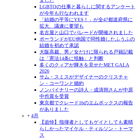
ました
LGBTQの仕事と暮らしに関するアンケート
が今年も行なわれます
「結婚の平等にYES！」が全47都道府県に
拡大、議連に要望も
名古屋と山口でパレードが開催されました
ポーランドがEU他国で同性婚したふうふの
結婚を初めて承認
大阪高裁、男／女だけに限られる戸籍記載
は「憲法14条に抵触」と判断
多くのクィアが輝きを見せたMET GALA
2026
サム・スミスがデザイナーのクリスチャ
ン・コーワンと婚約
ノンバイナリーの詩人・成清朔さんが中原
中也賞を受賞
東京都でクレード1bのエムポックスの報告
がありました
+
4月
【追悼】指揮者としてもゲイとしても素晴
らしかったマイケル・ティルソン・トーマ
ス