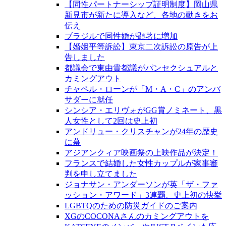
【同性パートナーシップ証明制度】岡山県
新見市が新たに導入など、各地の動きをお
伝え
ブラジルで同性婚が顕著に増加
【婚姻平等訴訟】東京二次訴訟の原告が上
告しました
都議会で東由貴都議がパンセクシュアルと
カミングアウト
チャペル・ローンが「M・A・C」のアンバ
サダーに就任
シンシア・エリヴォがGG賞ノミネート、黒
人女性として2回は史上初
アンドリュー・クリスチャンが24年の歴史
に幕
アジアンクィア映画祭の上映作品が決定！
フランスで結婚した女性カップルが家事審
判を申し立てました
ジョナサン・アンダーソンが英「ザ・ファ
ッション・アワード」3連覇、史上初の快挙
LGBTQのための防災ガイドのご案内
XGのCOCONAさんのカミングアウトを