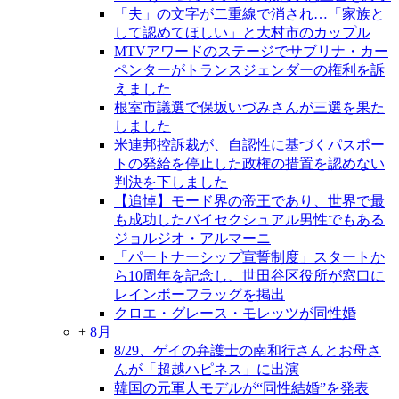
「夫」の文字が二重線で消され…「家族と
して認めてほしい」と大村市のカップル
MTVアワードのステージでサブリナ・カー
ペンターがトランスジェンダーの権利を訴
えました
根室市議選で保坂いづみさんが三選を果た
しました
米連邦控訴裁が、自認性に基づくパスポー
トの発給を停止した政権の措置を認めない
判決を下しました
【追悼】モード界の帝王であり、世界で最
も成功したバイセクシュアル男性でもある
ジョルジオ・アルマーニ
「パートナーシップ宣誓制度」スタートか
ら10周年を記念し、世田谷区役所が窓口に
レインボーフラッグを掲出
クロエ・グレース・モレッツが同性婚
+
8月
8/29、ゲイの弁護士の南和行さんとお母さ
んが「超越ハピネス」に出演
韓国の元軍人モデルが“同性結婚”を発表