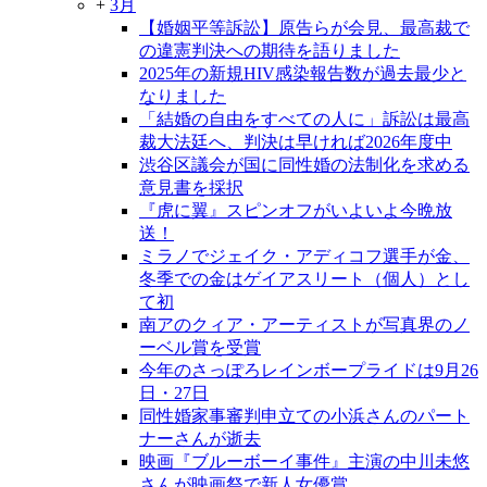
+
3月
【婚姻平等訴訟】原告らが会見、最高裁で
の違憲判決への期待を語りました
2025年の新規HIV感染報告数が過去最少と
なりました
「結婚の自由をすべての人に」訴訟は最高
裁大法廷へ、判決は早ければ2026年度中
渋谷区議会が国に同性婚の法制化を求める
意見書を採択
『虎に翼』スピンオフがいよいよ今晩放
送！
ミラノでジェイク・アディコフ選手が金、
冬季での金はゲイアスリート（個人）とし
て初
南アのクィア・アーティストが写真界のノ
ーベル賞を受賞
今年のさっぽろレインボープライドは9月26
日・27日
同性婚家事審判申立ての小浜さんのパート
ナーさんが逝去
映画『ブルーボーイ事件』主演の中川未悠
さんが映画祭で新人女優賞