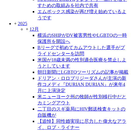
すための取組みを社内で共有
エムポックス感染が再び増え始めているよ
うです
+
2025
+
12月
横浜のSHIPがDV被害男性やLGBTQの一時
保護所を開設へ
Bリーグで初めてカムアウトした選手がプ
ライドセンターを訪問
米国が18歳未満の性別適合医療を禁止しよ
うとしています
朝日新聞にLGBTQツーリズムの記事が掲載
ドリアン・ロロブリジーダさんが主演の新
作コメディ『DURIAN DURIAN』が来年4
月に上演決定
米ニューヨーク州の牧師が性別移行中だと
カミングアウト
二丁目のスギ薬局にHIV郵送検査キットの
自販機が
【追悼】同性婚実現に尽力した偉大なアラ
イ、ロブ・ライナー