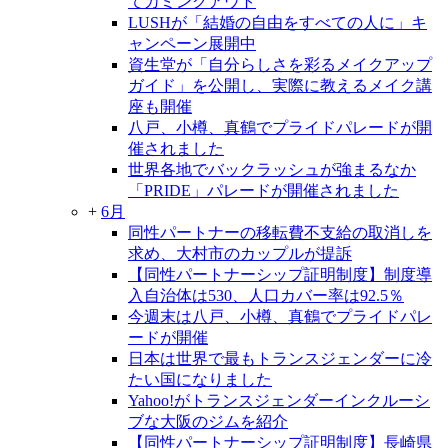
てカミングアウト
LUSHが「結婚の自由をすべての人に」キ
ャンペーン展開中
資生堂が「自分らしさを彩るメイクアップ
ガイド」を公開し、実際に教えるメイク講
座も開催
八戸、小樽、真鶴でプライドパレードが開
催されました
世界各地でバックラッシュが強まるなか
「PRIDE」パレードが開催されました
+
6月
同性パートナーの移転費不支給の取消しを
求め、大村市のカップルが提訴
【同性パートナーシップ証明制度】制度導
入自治体は530、人口カバー率は92.5％
今週末は八戸、小樽、真鶴でプライドパレ
ードが開催
日本は世界で最もトランスジェンダーに冷
たい国になりました
Yahoo!がトランスジェンダーインクルーシ
ブな大阪のジムを紹介
【同性パートナーシップ証明制度】長崎県