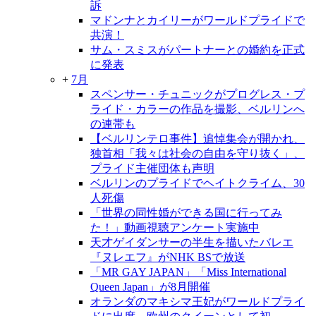
訴
マドンナとカイリーがワールドプライドで
共演！
サム・スミスがパートナーとの婚約を正式
に発表
+
7月
スペンサー・チュニックがプログレス・プ
ライド・カラーの作品を撮影、ベルリンへ
の連帯も
【ベルリンテロ事件】追悼集会が開かれ、
独首相「我々は社会の自由を守り抜く」、
プライド主催団体も声明
ベルリンのプライドでヘイトクライム、30
人死傷
「世界の同性婚ができる国に行ってみ
た！」動画視聴アンケート実施中
天才ゲイダンサーの半生を描いたバレエ
『ヌレエフ』がNHK BSで放送
「MR GAY JAPAN」「Miss International
Queen Japan」が8月開催
オランダのマキシマ王妃がワールドプライ