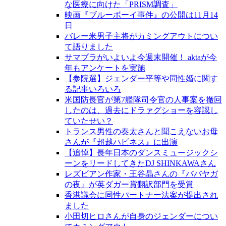
な医療に向けた「PRISM調査」
映画『ブルーボーイ事件』の公開は11月14
日
バレー米男子主将がカミングアウトについ
て語りました
サマブラがいよいよ今週末開催！ aktaが今
年もアンケートを実施
【参院選】ジェンダー平等や同性婚に関す
る記事いろいろ
米国防長官が第7艦隊司令官の人事案を撤回
したのは、過去にドラァグショーを容認し
ていたせい？
トランス男性の奏太さんと聞こえないお母
さんが『超越ハピネス』に出演
【追悼】長年日本のダンスミュージックシ
ーンをリードしてきたDJ SHINKAWAさん
レズビアン作家・王谷晶さんの『ババヤガ
の夜』が英ダガー賞翻訳部門を受賞
香港議会に同性パートナー法案が提出され
ました
小田切ヒロさんが自身のジェンダーについ