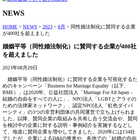
NEWS
HOME
>
NEWS
>
2023
>
8月
> 同性婚法制化に賛同する企業
が400社を超えました
婚姻平等（同性婚法制化）に賛同する企業が400社
を超えました
2023年08月29日
婚姻平等（同性婚法制化）に賛同する企業を可視化するた
めのキャンペーン「Business for Marriage Equality（以下、
BME）」は2020年、公益社団法人「Marriage For All Japan –
結婚の自由をすべての人に」、NPO法人「LGBTとアライの
ための法律家ネットワーク」、認定NPO法人「虹色ダイバ
ーシティ」の3つの非営利団体の共同運営で立ち上げられま
した。以降、賛同企業の取組みを共有し合う交流会や、賛同
を検討中の企業に対する説明・事例紹介を実施するなどし
て、地道に賛同企業を増やしてきました。2020年には134社
でしたが、企業によるD&Iの推進や、各地での「結婚の自由