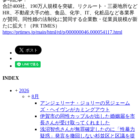
合計400社、190万人規模を突破。リクルート・三菱地所など
HR、不動産大手の他、食品、化学、IT、化粧品など各業界
が賛同。同性婚の法制化に賛同する企業数・従業員規模が新
たに拡大！（PR TIMES）
https://prtimes.jp/main/html/rd/p/000000046.000054117.html
INDEX
+
2026
+
8月
アンジェリーナ・ジョリーの兄ジェーム
ズ・ヘイヴンがカミングアウト
伊賀市の同性カップルが出した婚姻届を市
長さんが受け取ってくれました
浅沼智也さんが無罪確定したのに「性暴力
疑惑」発言を撤回しない杉並区と区議を提