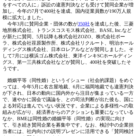
をすべての人に」訴訟の違憲判決なども受けて賛同企業が増
加し、今年の7月で400社を達成、国内従業員数が190万人規
模に拡大しました。
今年3月に賛同企業・団体の数が
350社
を達成した後、三菱
地所株式会社、トランスコスモス株式会社、BASE, Inc.など
が新たに賛同、5月以降も株式会社ZOZO、株式会社ポー
ラ、株式会社荏原製作所、株式会社リクルート、明治ホール
ディングス株式会社、日本ロレアルなどが賛同しました。そ
して7月には横浜ゴム株式会社、東洋インキSCホールディン
グス、第一三共株式会社などが賛同し、400社を突破したそ
うです。
婚姻平等（同性婚）というイシュー（社会的課題）をめぐ
っては、今年5月に名古屋地裁、6月に福岡地裁でも違憲判決
が下され、日本の動向に国内外から注目が集まっている一方
で、速やかに国会で議論を、との司法判断が出た後も、国に
よる対応は進んでいない状況です。企業による多様性への取
組みが広がり、経済界からのアクションも重要になっている
なか、BMEは同性婚の婚姻平等（同性婚）の実現に向け
て、引き続き賛同企業を募集中です。なお、検討中の企業担
当者には、社内向けの説明プレゼンに活用できる「賛同検討