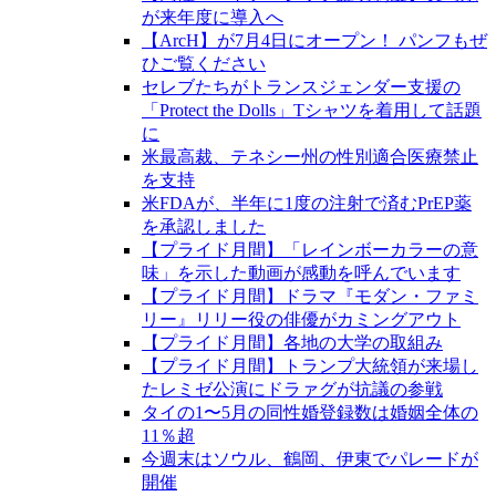
が来年度に導入へ
【ArcH】が7月4日にオープン！ パンフもぜ
ひご覧ください
セレブたちがトランスジェンダー支援の
「Protect the Dolls」Tシャツを着用して話題
に
米最高裁、テネシー州の性別適合医療禁止
を支持
米FDAが、半年に1度の注射で済むPrEP薬
を承認しました
【プライド月間】「レインボーカラーの意
味」を示した動画が感動を呼んでいます
【プライド月間】ドラマ『モダン・ファミ
リー』リリー役の俳優がカミングアウト
【プライド月間】各地の大学の取組み
【プライド月間】トランプ大統領が来場し
たレミゼ公演にドラァグが抗議の参戦
タイの1〜5月の同性婚登録数は婚姻全体の
11％超
今週末はソウル、鶴岡、伊東でパレードが
開催