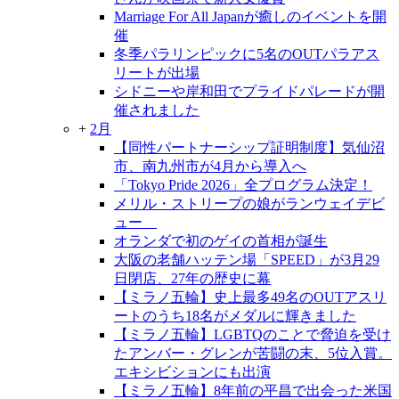
Marriage For All Japanが癒しのイベントを開
催
冬季パラリンピックに5名のOUTパラアス
リートが出場
シドニーや岸和田でプライドパレードが開
催されました
+
2月
【同性パートナーシップ証明制度】気仙沼
市、南九州市が4月から導入へ
「Tokyo Pride 2026」全プログラム決定！
メリル・ストリープの娘がランウェイデビ
ュー
オランダで初のゲイの首相が誕生
大阪の老舗ハッテン場「SPEED」が3月29
日閉店、27年の歴史に幕
【ミラノ五輪】史上最多49名のOUTアスリ
ートのうち18名がメダルに輝きました
【ミラノ五輪】LGBTQのことで脅迫を受け
たアンバー・グレンが苦闘の末、5位入賞。
エキシビションにも出演
【ミラノ五輪】8年前の平昌で出会った米国