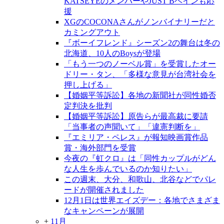
KATSEYEのメンバーやJUST Bベインも応
援
XGのCOCONAさんがノンバイナリーだと
カミングアウト
『ボーイフレンド』シーズン2の舞台は冬の
北海道、10人のBoysが登場
「もう一つのノーベル賞」を受賞したオー
ドリー・タン、「多様な意見が台湾社会を
押し上げる」
【婚姻平等訴訟】各地の新聞社が同性婚否
定判決を批判
【婚姻平等訴訟】原告らが最高裁に要請
「当事者の声聞いて」「違憲判断を」
『エミリア・ペレス』が報知映画賞作品
賞・海外部門を受賞
今夜の『虹クロ』は「同性カップルがどん
な人生を歩んでいるのか知りたい」
この週末、大分、和歌山、北谷などでパレ
ードが開催されました
12月1日は世界エイズデー：各地でさまざま
なキャンペーンが展開
+
11月