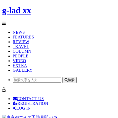
g-lad xx
NEWS
FEATURES
REVIEW
TRAVEL
COLUMN
PEOPLE
VIDEO
EXTRA
GALLERY
検索
CONTACT US
REGISTRATION
LOG IN