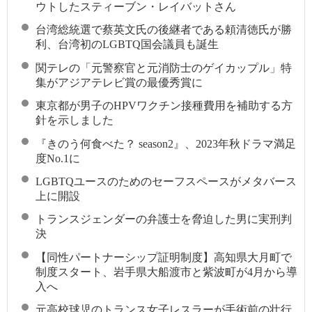
ウトしたスティーブン・レイバットさん
台湾総統選で蔡英文氏の後継者である頼清徳氏が勝
利、台湾初のLGBTQ国会議員も誕生
関テレの「元警察官と元消防士のゲイカップル」特
集がアジアテレビ賞の最優秀賞に
東京都が男子のHPVワクチン接種費用を補助する方
針を示しました
『きのう何食べた？ season2』、2023年秋ドラマ満足
度No.1に
LGBTQユースのためのセーフスペースがメタバース
上に開設
トランスジェンダーの弁護士を脅迫した男に実刑判
決
【同性パートナーシップ証明制度】高知県大月町で
制度スタート、岩手県大船渡市と紫波町が4月から導
入へ
元高校球児のトランス女子レスラーが手術前の壮行