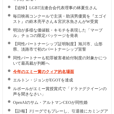
【追悼】LGBT法連合会代表理事の林夏生さん
毎日映画コンクールで主演・助演男優賞を『エゴイ
スト』の鈴木亮平さん＆宮沢氷魚さんがW受賞
明治が多様な価値観・キモチを表現した「マーブ
ル」チョコの限定パッケージを発表
【同性パートナーシップ証明制度】旭川市、山形
県、淡路市で初のパートナーシップ宣誓
同性パートナーも犯罪被害者給付制度の対象かにつ
いて最高裁が判断へ
今年のエミー賞のクィア的名場面
エルトン・ジョンがEGOTを達成
ルポールがエミー賞授賞式で「ドラァグクイーンの
声を聞きなさい」
OpenAIのサム・アルトマンCEOが同性婚
【訃報】Jリーグでもプレーし、引退後にカミングア