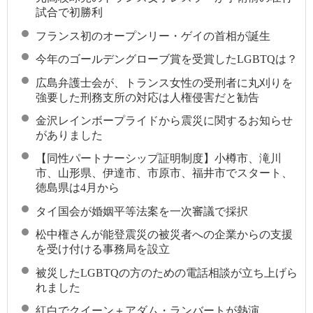
試合で初勝利
フランス初のオープンリー・ゲイの首相が誕生
今年のゴールデングローブ賞を受賞したLGBTQは？
広島弁護士会が、トランス女性の受刑者に丸刈りを
強要した刑務支所の対応は人権侵害だと勧告
金沢レインボープライドから震災に関するお知らせ
がありました
【同性パートナーシップ証明制度】小樽市、滝川
市、山形県、伊達市、市原市、福井市でスタート、
徳島県は4月から
タイ国会が婚姻平等法案を一次審議で採択
松中権さんが能登震災の被災者への企業からの支援
を受け付ける事務局を設立
被災したLGBTQの方のための電話相談が立ち上げら
れました
紅白でクイーン＋アダム・ランバートが熱演、