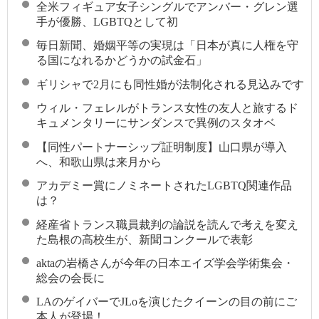
全米フィギュア女子シングルでアンバー・グレン選
手が優勝、LGBTQとして初
毎日新聞、婚姻平等の実現は「日本が真に人権を守
る国になれるかどうかの試金石」
ギリシャで2月にも同性婚が法制化される見込みです
ウィル・フェレルがトランス女性の友人と旅するド
キュメンタリーにサンダンスで異例のスタオベ
【同性パートナーシップ証明制度】山口県が導入
へ、和歌山県は来月から
アカデミー賞にノミネートされたLGBTQ関連作品
は？
経産省トランス職員裁判の論説を読んで考えを変え
た島根の高校生が、新聞コンクールで表彰
aktaの岩橋さんが今年の日本エイズ学会学術集会・
総会の会長に
LAのゲイバーでJLoを演じたクイーンの目の前にご
本人が登場！