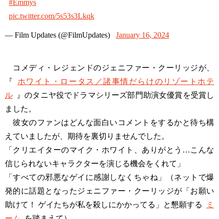
#Emmys
pic.twitter.com/5s53s3Lkqk
— Film Updates (@FilmUpdates)
January 16, 2024
コメディ・レジェンドのジェニファー・クーリッジが、
『
ホワイト・ロータス／諸事情だらけのリゾートホテ
ル
』のタニヤ役でドラマシリーズ部門助演女優賞を受賞し
ました。
彼女のファンはどんな面白いコメントをするかと待ち構
えていましたが、期待を裏切りませんでした。
「クリエイターのマイク・ホワイト、ありがとう…こんな
信じられないキャラクターを演じる機会をくれて」
「すべての邪悪なゲイに感謝しなくちゃね」（ネットで爆
発的に話題となったジェニファー・クーリッジが「お願い
助けて！ ゲイたちが私を殺しにかかってる」と懇願する
ミ
ーム
を踏まえて）