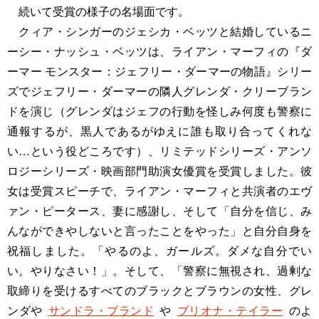
続いて受賞の様子の名場面です。
クィア・シンガーのジェシカ・ベッツと結婚しているニ
ーシー・ナッシュ・ベッツは、ライアン・マーフィの『ダ
ーマー モンスター：ジェフリー・ダーマーの物語』シリー
ズでジェフリー・ダーマーの隣人グレンダ・クリーブラン
ドを演じ（グレンダはジェフの行動を怪しみ何度も警察に
通報するが、黒人であるがゆえに誰も取り合ってくれな
い…という役どころです）、リミテッドシリーズ・アンソ
ロジーシリーズ・映画部門助演女優賞を受賞しました。彼
女は受賞スピーチで、ライアン・マーフィと共演者のエヴ
ァン・ピータース、妻に感謝し、そして「自分を信じ、み
んなができやしないと言ったことをやった」と自分自身を
祝福しました。「やるのよ、ガールズ。ダメな自分でい
い。やりなさい！」。そして、「警察に無視され、過剰な
取締りを受けるすべてのブラックとブラウンの女性、グレ
ンダや
サンドラ・ブランド
や
ブリオナ・テイラー
のよ