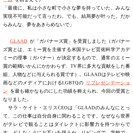
「最後に。私は小さな町で小さな夢を持っていた。みんな
実現不可能だって言ったわ。でも、結局夢が叶った。だか
らみんな、夢をあきらめないで」
GLAAD
が「ガバナーズ賞」を受賞しました（ガバナー
ズ賞とは、エミー賞を主催する米国テレビ芸術科学アカデ
ミーの理事（ガバナー）が決定するもので、通常のエミー
賞の範疇いかんにかかわらず、TV界に多大な貢献をした番
組、人物などに与えられる賞です）。GLAADはテレビや映
画などのメディアにおけるLGBTQの
リプレゼンテーショ
ン
を最も確かなものにした功績を称えられ、今回の受賞と
なりました。
サラ・ケイト・エリスCEOは「GLAADのみんなにとっ
て、この仕事は自分自身に関わることです。なぜなら世界
がテレビで観ることはダイレクトに影響力を持つからで
す。どんなふうにお互いを扱うか、リビングで、学校で、