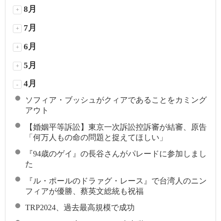
8月
+
7月
+
6月
+
5月
+
4月
-
ソフィア・ブッシュがクィアであることをカミング
アウト
【婚姻平等訴訟】東京一次訴訟控訴審が結審、原告
「何万人もの命の問題と捉えてほしい」
『94歳のゲイ』の長谷さんがパレードに参加しまし
た
『ル・ポールのドラァグ・レース』で台湾人のニン
フィアが優勝、蔡英文総統も祝福
TRP2024、過去最高規模で成功