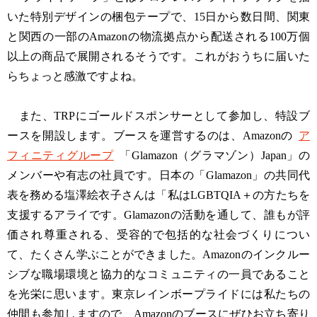
いた特別デザインの梱包テープで、15日から数日間、関東
と関西の一部のAmazonの物流拠点から配送される100万個
以上の商品で展開されるそうです。これがおうちに届いた
らちょっと感激ですよね。
また、TRPにゴールドスポンサーとして参加し、特設ブ
ースを開設します。ブースを運営するのは、Amazonの
ア
フィニティグループ
「Glamazon（グラマゾン）Japan」の
メンバーや有志の社員です。日本の「Glamazon」の共同代
表を務める塩澤絵衣子さんは「私はLGBTQIA＋の方たちを
支援するアライです。Glamazonの活動を通して、誰もが評
価され尊重される、受容的で包括的な社会づくりについ
て、たくさん学ぶことができました。Amazonのインクルー
シブな職場環境と協力的なコミュニティの一員であること
を光栄に思います。東京レインボープライドには私たちの
仲間も参加しますので、Amazonのブースにぜひお立ち寄り