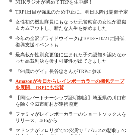
NHKラジオが初めてTRPを生中継！
TRP1日目が強風のため中止に。明日以降は開催予定
女性初の機動隊員にもなった元警察官の女性が退職
＆カムアウトし、新たな人生を始めました
今年の金沢プライドウイークは10/18〜10/21に開催、
復興支援イベントも
最高裁が性別変更後に生まれた子の認知を認めなか
った高裁判決を覆す可能性が出てきました
『94歳のゲイ』長谷忠さんがTRPに参加
Amazonが今日からレインボーカラーの梱包テープ
を展開、TRPにも協賛
【同性パートナーシップ証明制度】埼玉県の川口市
を除く全62市町村が連携協定
ファミマがレインボーカラーのショートソックスを
リリース、4/16から
マドンナがフロリダでの公演で「パルスの悲劇」の