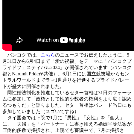
バンコクでは、
こちら
のニュースでお伝えしたように、5
月31日から6月4日まで「愛の祝福」をテーマに「バンコクプ
ライドフェスティバル2024」が開催されています（バンコク
都とNarumit Prideが共催）。6月1日には国立競技場からセン
トラルワールドまでラマ1世通りを行進するプライドパレー
ドが盛大に開催されました。
同性婚法制化を推進しているセター首相は31日のフォーラ
ムに参加して「政権として性的少数者の権利をより広く認め
るつもりだ」と語りました。セター首相はパレード当日にも
参加していました（スゴいですね）
タイ国会では下院で1月に「男性」「女性」を「個人」
に、「夫婦」を「パートナー」に書き換える婚姻平等法案が
圧倒的多数で採択され、上院でも審議中で、7月に採択さ