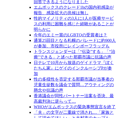
回答できるようになりました
エムポックスのクレード1bの国内初感染が
報告、感染拡大の兆候は無し
性的マイノリティの3人に1人が医療サービ
スの利用に困難を感じた経験があることが
明らかに
今年のエミー賞のLGBTQの受賞者は？
通算25回目となる札幌のパレードに約900人
が参加、市役所にレインボーフラッグも
トランスジェンダーは「“伝染”する」「“治
療”できる」と述べた那覇市議に抗議の声
日テレで10月から放送のゲイドラマ『ぼく
たちん家』にゲイのインクルーシブPが参
加
性の多様性を否定する那覇市議が当事者の
児童生徒数を議会で質問…アウティングの
懸念や抗議の声
香港議会が同性パートナー法案を否決、最
高裁判決に逆らって…
WHOがエムポックスの緊急事態宣言を終了
「夫」の文字が二重線で消され…「家族と
して認めてほしい」と大村市のカップル