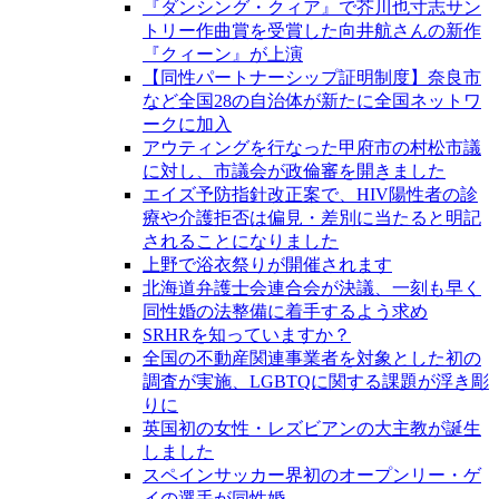
『ダンシング・クィア』で芥川也寸志サン
トリー作曲賞を受賞した向井航さんの新作
『クィーン』が上演
【同性パートナーシップ証明制度】奈良市
など全国28の自治体が新たに全国ネットワ
ークに加入
アウティングを行なった甲府市の村松市議
に対し、市議会が政倫審を開きました
エイズ予防指針改正案で、HIV陽性者の診
療や介護拒否は偏見・差別に当たると明記
されることになりました
上野で浴衣祭りが開催されます
北海道弁護士会連合会が決議、一刻も早く
同性婚の法整備に着手するよう求め
SRHRを知っていますか？
全国の不動産関連事業者を対象とした初の
調査が実施、LGBTQに関する課題が浮き彫
りに
英国初の女性・レズビアンの大主教が誕生
しました
スペインサッカー界初のオープンリー・ゲ
イの選手が同性婚