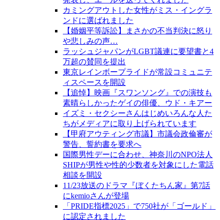
カミングアウトした女性がミス・イングラ
ンドに選ばれました
【婚姻平等訴訟】まさかの不当判決に怒り
や悲しみの声…
ラッシュジャパンがLGBT議連に要望書と4
万超の賛同を提出
東京レインボープライドが常設コミュニテ
ィスペースを開設
【追悼】映画『スワンソング』での演技も
素晴らしかったゲイの俳優、ウド・キアー
イズミ・セクシーさんはじめいろんな人た
ちがメディアに取り上げられています
【甲府アウティング市議】市議会政倫審が
警告、誓約書を要求へ
国際男性デーに合わせ、神奈川のNPO法人
SHIPが男性や性的少数者を対象にした電話
相談を開設
11/23放送のドラマ『ぼくたちん家』第7話
にkemioさんが登場
「PRIDE指標2025」で750社が「ゴールド」
に認定されました