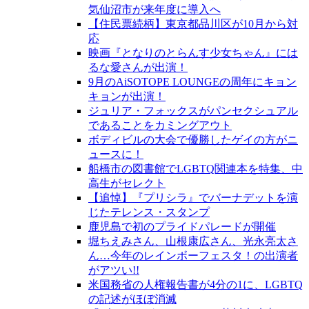
気仙沼市が来年度に導入へ
【住民票続柄】東京都品川区が10月から対
応
映画『となりのとらんす少女ちゃん』には
るな愛さんが出演！
9月のAiSOTOPE LOUNGEの周年にキョン
キョンが出演！
ジュリア・フォックスがパンセクシュアル
であることをカミングアウト
ボディビルの大会で優勝したゲイの方がニ
ュースに！
船橋市の図書館でLGBTQ関連本を特集、中
高生がセレクト
【追悼】『プリシラ』でバーナデットを演
じたテレンス・スタンプ
鹿児島で初のプライドパレードが開催
堀ちえみさん、山根康広さん、光永亮太さ
ん…今年のレインボーフェスタ！の出演者
がアツい!!
米国務省の人権報告書が4分の1に、LGBTQ
の記述がほぼ消滅