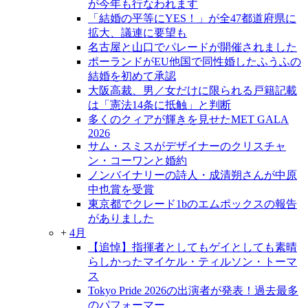
が今年も行なわれます
「結婚の平等にYES！」が全47都道府県に
拡大、議連に要望も
名古屋と山口でパレードが開催されました
ポーランドがEU他国で同性婚したふうふの
結婚を初めて承認
大阪高裁、男／女だけに限られる戸籍記載
は「憲法14条に抵触」と判断
多くのクィアが輝きを見せたMET GALA
2026
サム・スミスがデザイナーのクリスチャ
ン・コーワンと婚約
ノンバイナリーの詩人・成清朔さんが中原
中也賞を受賞
東京都でクレード1bのエムポックスの報告
がありました
+
4月
【追悼】指揮者としてもゲイとしても素晴
らしかったマイケル・ティルソン・トーマ
ス
Tokyo Pride 2026の出演者が発表！過去最多
のパフォーマー