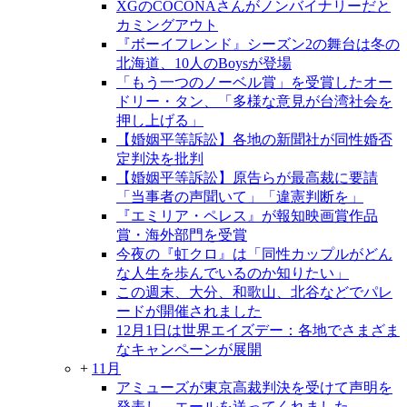
XGのCOCONAさんがノンバイナリーだと
カミングアウト
『ボーイフレンド』シーズン2の舞台は冬の
北海道、10人のBoysが登場
「もう一つのノーベル賞」を受賞したオー
ドリー・タン、「多様な意見が台湾社会を
押し上げる」
【婚姻平等訴訟】各地の新聞社が同性婚否
定判決を批判
【婚姻平等訴訟】原告らが最高裁に要請
「当事者の声聞いて」「違憲判断を」
『エミリア・ペレス』が報知映画賞作品
賞・海外部門を受賞
今夜の『虹クロ』は「同性カップルがどん
な人生を歩んでいるのか知りたい」
この週末、大分、和歌山、北谷などでパレ
ードが開催されました
12月1日は世界エイズデー：各地でさまざま
なキャンペーンが展開
+
11月
アミューズが東京高裁判決を受けて声明を
発表し、エールを送ってくれました