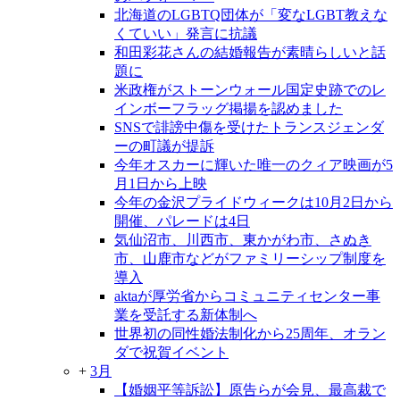
北海道のLGBTQ団体が「変なLGBT教えな
くていい」発言に抗議
和田彩花さんの結婚報告が素晴らしいと話
題に
米政権がストーンウォール国定史跡でのレ
インボーフラッグ掲揚を認めました
SNSで誹謗中傷を受けたトランスジェンダ
ーの町議が提訴
今年オスカーに輝いた唯一のクィア映画が5
月1日から上映
今年の金沢プライドウィークは10月2日から
開催、パレードは4日
気仙沼市、川西市、東かがわ市、さぬき
市、山鹿市などがファミリーシップ制度を
導入
aktaが厚労省からコミュニティセンター事
業を受託する新体制へ
世界初の同性婚法制化から25周年、オラン
ダで祝賀イベント
+
3月
【婚姻平等訴訟】原告らが会見、最高裁で