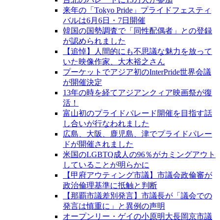
来年の「Tokyo Pride」プライドフェスティ
バルは6月6日・7日開催
韓国の国勢調査で「同性配偶者」との登録
が認められました
【追悼】人間的にも不思議な魅力を放って
いた映像作家、大木裕之さん
プーケットでアジア初のInterPride世界会議
が開催決定
13年の時を経てアジアンクィア映画祭が復
活！
富山初のプライドパレード開催を目指す話
し合いが行なわれました
広島、大阪、鹿児島、津でプライドパレー
ドが開催されました
米国のLGBTQ成人の96％がカミングアウト
していることが明らかに
【甲府アウティング市議】市議会政倫審が
政治倫理基準に抵触と判断
【那覇市議差別発言】市議長が「議会での
発言は慎重に」と異例の声明
オープンリー・ゲイの小原明大長岡京市議