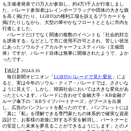
も主催者発表で15万人が参加し、約4万3千人が行進しまし
た。パレード参加者はレインボーフラッグや団体の大きな旗
を高く掲げたり、LGBTQの権利工場を訴えるプラカードを
掲げたりしながら、大型の華やかなフロートとともに市内を
行進しました。
パレードだけでなく関連の複数のイベントも「社会的対立
を誘発する」などとして市に使用不許可とされ、苦しい状況
にあったソウルクィアカルチャーフェスティバル（主催団
体）ですが、パレード自体は無事に開催されたようで、よか
ったです。
【追記】2024.6.16
毎日新聞オピニオン「
LGBTQパレードで見た変化
」によ
ると、実は今年のソウル・クィア・パレードでは、ささいな
ように見えて、しかし、韓国社会においては大きな変化があ
ったといいます。パレードに合わせて金融大手・KB金融グ
ループ傘下の「KBライフパートナーズ」がブースを出展
し、広告のパンフレットを配ったのです。パンフレットには
「真に『私』を理解できる専門家たちの体系的で確実な資産
設計で、お客様の老後に対する不安を解消し、パートナーと
の安定した未来を夢見ることができるようにします」とのメ