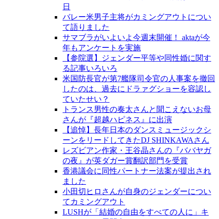
日
バレー米男子主将がカミングアウトについ
て語りました
サマブラがいよいよ今週末開催！ aktaが今
年もアンケートを実施
【参院選】ジェンダー平等や同性婚に関す
る記事いろいろ
米国防長官が第7艦隊司令官の人事案を撤回
したのは、過去にドラァグショーを容認し
ていたせい？
トランス男性の奏太さんと聞こえないお母
さんが『超越ハピネス』に出演
【追悼】長年日本のダンスミュージックシ
ーンをリードしてきたDJ SHINKAWAさん
レズビアン作家・王谷晶さんの『ババヤガ
の夜』が英ダガー賞翻訳部門を受賞
香港議会に同性パートナー法案が提出され
ました
小田切ヒロさんが自身のジェンダーについ
てカミングアウト
LUSHが「結婚の自由をすべての人に」キ