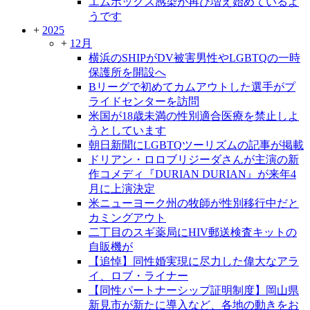
エムポックス感染が再び増え始めているよ
うです
+
2025
+
12月
横浜のSHIPがDV被害男性やLGBTQの一時
保護所を開設へ
Bリーグで初めてカムアウトした選手がプ
ライドセンターを訪問
米国が18歳未満の性別適合医療を禁止しよ
うとしています
朝日新聞にLGBTQツーリズムの記事が掲載
ドリアン・ロロブリジーダさんが主演の新
作コメディ『DURIAN DURIAN』が来年4
月に上演決定
米ニューヨーク州の牧師が性別移行中だと
カミングアウト
二丁目のスギ薬局にHIV郵送検査キットの
自販機が
【追悼】同性婚実現に尽力した偉大なアラ
イ、ロブ・ライナー
【同性パートナーシップ証明制度】岡山県
新見市が新たに導入など、各地の動きをお