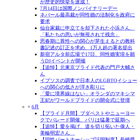
が歴史的快挙を達成！
7月14日は国際ノンバイナリーデー
ネパール最高裁が同性婚の法制化を政府に
要求
仙台家裁に申立てを却下された小浜さん、
「私たちの思いが無視されて残念」
思春期に異性への関心が芽生えるとの教科
書記述の訂正を求め、1万人超の署名提出
新宿アルタ前広場で17日、同性婚実現を願
うDJイベントが開催
【追悼】元東京プライド代表の門戸大輔さ
ん
イプソスの調査で日本人のLGBTQイシュー
への関心の低さが浮き彫りに
「愛に境界線はない」オランダのマキシマ
王妃がワールドプライドの開会式に登壇
+
6月
【プライド月間】ブダペストやニューヨー
クでパレード開催、パリは猛暑で延期へ
【追悼】愛を掲げ、道を切り拓いた偉人・
美輪明宏さん
【同性パートナーシップ証明制度】長崎県