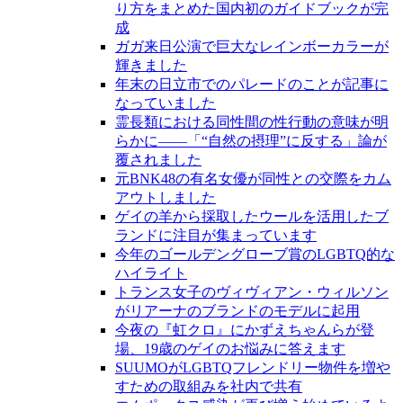
り方をまとめた国内初のガイドブックが完
成
ガガ来日公演で巨大なレインボーカラーが
輝きました
年末の日立市でのパレードのことが記事に
なっていました
霊長類における同性間の性行動の意味が明
らかに――「“自然の摂理”に反する」論が
覆されました
元BNK48の有名女優が同性との交際をカム
アウトしました
ゲイの羊から採取したウールを活用したブ
ランドに注目が集まっています
今年のゴールデングローブ賞のLGBTQ的な
ハイライト
トランス女子のヴィヴィアン・ウィルソン
がリアーナのブランドのモデルに起用
今夜の『虹クロ』にかずえちゃんらが登
場、19歳のゲイのお悩みに答えます
SUUMOがLGBTQフレンドリー物件を増や
すための取組みを社内で共有