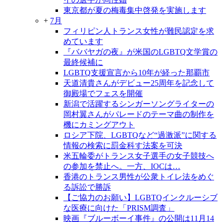
東京都が夏の梅毒集中啓発を実施します
+
7月
フィリピン人トランス女性が難民認定を求
めています
『ババヤガの夜』が米国のLGBTQ文学賞の
最終候補に
LGBTQ支援宣言から10年が経った那覇市
天道清貴さんがデビュー25周年を記念して
御殿場でフェスを開催
新潟で活躍するシンガーソングライターの
岡村翼さんがパレードのテーマ曲の制作を
機にカミングアウト
ロシア下院、LGBTQなど“過激派”に関する
情報の検索に罰金科す法案を可決
米五輪委がトランス女子選手の女子競技へ
の参加を禁止へ。一方、IOCは…
香港のトランス男性が公衆トイレ法をめぐ
る訴訟で勝訴
【ご協力のお願い】LGBTQインクルーシブ
な医療に向けた「PRISM調査」
映画『ブルーボーイ事件』の公開は11月14