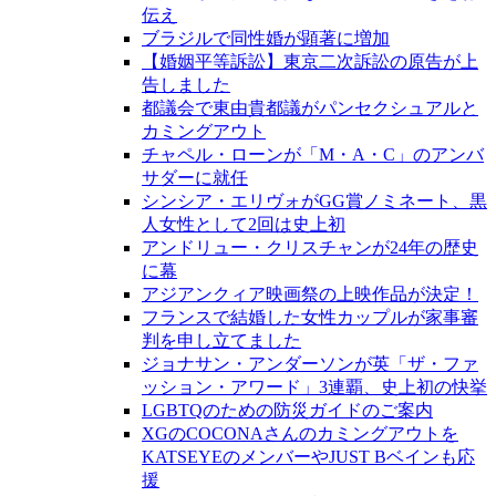
伝え
ブラジルで同性婚が顕著に増加
【婚姻平等訴訟】東京二次訴訟の原告が上
告しました
都議会で東由貴都議がパンセクシュアルと
カミングアウト
チャペル・ローンが「M・A・C」のアンバ
サダーに就任
シンシア・エリヴォがGG賞ノミネート、黒
人女性として2回は史上初
アンドリュー・クリスチャンが24年の歴史
に幕
アジアンクィア映画祭の上映作品が決定！
フランスで結婚した女性カップルが家事審
判を申し立てました
ジョナサン・アンダーソンが英「ザ・ファ
ッション・アワード」3連覇、史上初の快挙
LGBTQのための防災ガイドのご案内
XGのCOCONAさんのカミングアウトを
KATSEYEのメンバーやJUST Bベインも応
援