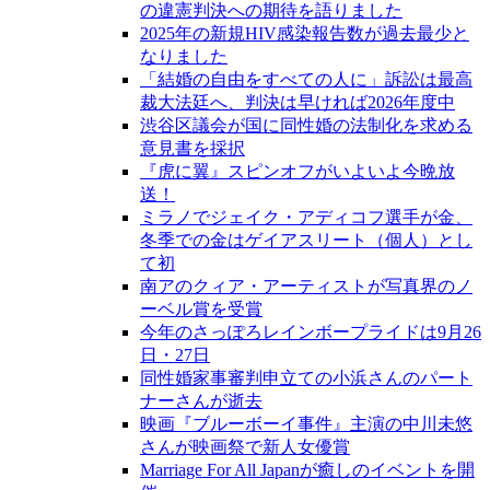
の違憲判決への期待を語りました
2025年の新規HIV感染報告数が過去最少と
なりました
「結婚の自由をすべての人に」訴訟は最高
裁大法廷へ、判決は早ければ2026年度中
渋谷区議会が国に同性婚の法制化を求める
意見書を採択
『虎に翼』スピンオフがいよいよ今晩放
送！
ミラノでジェイク・アディコフ選手が金、
冬季での金はゲイアスリート（個人）とし
て初
南アのクィア・アーティストが写真界のノ
ーベル賞を受賞
今年のさっぽろレインボープライドは9月26
日・27日
同性婚家事審判申立ての小浜さんのパート
ナーさんが逝去
映画『ブルーボーイ事件』主演の中川未悠
さんが映画祭で新人女優賞
Marriage For All Japanが癒しのイベントを開