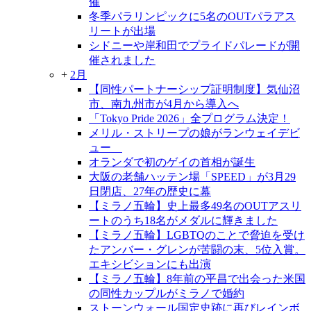
催
冬季パラリンピックに5名のOUTパラアス
リートが出場
シドニーや岸和田でプライドパレードが開
催されました
+
2月
【同性パートナーシップ証明制度】気仙沼
市、南九州市が4月から導入へ
「Tokyo Pride 2026」全プログラム決定！
メリル・ストリープの娘がランウェイデビ
ュー
オランダで初のゲイの首相が誕生
大阪の老舗ハッテン場「SPEED」が3月29
日閉店、27年の歴史に幕
【ミラノ五輪】史上最多49名のOUTアスリ
ートのうち18名がメダルに輝きました
【ミラノ五輪】LGBTQのことで脅迫を受け
たアンバー・グレンが苦闘の末、5位入賞。
エキシビションにも出演
【ミラノ五輪】8年前の平昌で出会った米国
の同性カップルがミラノで婚約
ストーンウォール国定史跡に再びレインボ