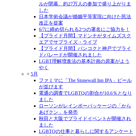
ルが閉幕、約27万人の参加で盛り上がりま
した
日本学術会議が婚姻平等実現に向けた民法
改正を提案
6/7に締め切られる2つの署名にご協力を！
【プライド月間】マドンナがタイムズスク
エアでサプライズ・ライブ
【プライド月間】バンコクと神戸でプライ
ドパレードが開催されました
LGBT理解増進法の基本計画の原案がよう
やく
+
5月
ファミマに「The Stonewall Inn IPA」ビール
が並びます
電通の調査でLGBTQの割合が10.6％となり
ました
ローソンがレインボーパッケージの「から
あげクン」を発売
秋田と大阪でプライドイベントが開催され
ました
LGBTQの仕事と暮らしに関するアンケート