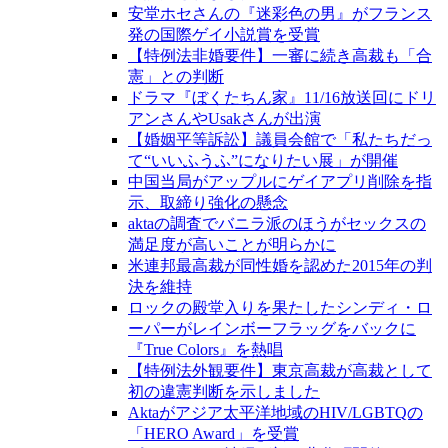
安堂ホセさんの『迷彩色の男』がフランス
発の国際ゲイ小説賞を受賞
【特例法非婚要件】一審に続き高裁も「合
憲」との判断
ドラマ『ぼくたちん家』11/16放送回にドリ
アンさんやUsakさんが出演
【婚姻平等訴訟】議員会館で「私たちだっ
て“いいふうふ”になりたい展」が開催
中国当局がアップルにゲイアプリ削除を指
示、取締り強化の懸念
aktaの調査でバニラ派のほうがセックスの
満足度が高いことが明らかに
米連邦最高裁が同性婚を認めた2015年の判
決を維持
ロックの殿堂入りを果たしたシンディ・ロ
ーパーがレインボーフラッグをバックに
『True Colors』を熱唱
【特例法外観要件】東京高裁が高裁として
初の違憲判断を示しました
Aktaがアジア太平洋地域のHIV/LGBTQの
「HERO Award」を受賞