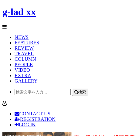
g-lad xx
NEWS
FEATURES
REVIEW
TRAVEL
COLUMN
PEOPLE
VIDEO
EXTRA
GALLERY
検索
CONTACT US
REGISTRATION
LOG IN