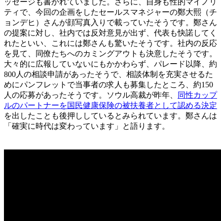
ッセージも書かれていました。さらに、自身も性的マイノリ
ティで、今回の企画をしたセールスマネジャーの鄭大熙（チ
ョンデヒ）さんが顔写真入りで載っていたそうです。鄭さん
の提案に対し、社内では反対意見が出ず、代表も快諾してく
れたといい、これには鄭さんも驚いたそうです。社内の反応
を見て、同僚たちへのカミングアウトも決意したそうです。
大々的に広報していないにもかかわらず、パレード以降、約
800人の相談申請があったそうで、相談体制を充実させるた
めにパンフレットで当事者の求人も募集したところ、約150
人の応募があったそうです。ソウル高裁が昨年、
同性カップ
ルのパートナーを国民健康保険の被扶養者として認める決定
を出したことも後押ししているとみられています。鄭さんは
「確実に時代は変わっています」と語ります。