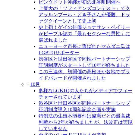
ピンクドット沖縄が初の北谷町開催へ
上智大の「ソフィアンズコンテスト」でク
アラルンプール・とき子さんが優勝、ドラ
ァグクイーンとして史上初
史上初！ゲイの俳優ジョナサン・ベイリー
がピープル誌の「最もセクシーな男性」に
選ばれました
ニューヨーク市長に選ばれたマムダニ氏は
LGBTQサポーター
渋谷区と世田谷区で同性パートナーシップ
証明制度がスタートして10年が経ちました
この三連休、初開催の高松ほか各地でプラ
イドパレードが開催されました
+
10月
多様なLGBTQの人たちがメディアでフィー
チャーされています
渋谷区と世田谷区が同性パートナーシップ
証明制度導入10周年記念企画を実施
特例法の生殖不能要件は違憲だとの最高裁
判断から2年が経ちましたが、法改正は実現
していません
台北のパレードに15万人が参加