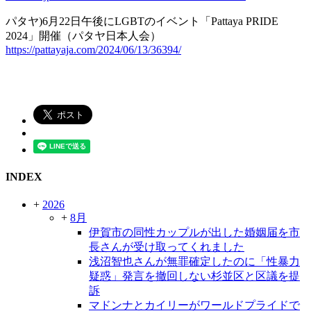
パタヤ)6月22日午後にLGBTのイベント「Pattaya PRIDE
2024」開催（パタヤ日本人会）
https://pattayaja.com/2024/06/13/36394/
INDEX
+
2026
+
8月
伊賀市の同性カップルが出した婚姻届を市
長さんが受け取ってくれました
浅沼智也さんが無罪確定したのに「性暴力
疑惑」発言を撤回しない杉並区と区議を提
訴
マドンナとカイリーがワールドプライドで