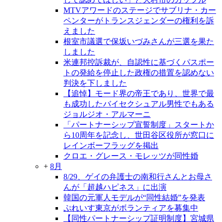
MTVアワードのステージでサブリナ・カー
ペンターがトランスジェンダーの権利を訴
えました
根室市議選で保坂いづみさんが三選を果た
しました
米連邦控訴裁が、自認性に基づくパスポー
トの発給を停止した政権の措置を認めない
判決を下しました
【追悼】モード界の帝王であり、世界で最
も成功したバイセクシュアル男性でもある
ジョルジオ・アルマーニ
「パートナーシップ宣誓制度」スタートか
ら10周年を記念し、世田谷区役所が窓口に
レインボーフラッグを掲出
クロエ・グレース・モレッツが同性婚
+
8月
8/29、ゲイの弁護士の南和行さんとお母さ
んが「超越ハピネス」に出演
韓国の元軍人モデルが“同性結婚”を発表
ぷれいす東京がボランティアを募集中
【同性パートナーシップ証明制度】宮城県