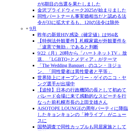
が6期目の当選を果たしました
金沢プライドウィーク2025が始まりました
同性パートナーも事実婚相当だと認める法
令が33に拡大するも、120の法令は除外
+
9月
昨年の新規HIV感染（確定値）は994名
【特例法外観要件】札幌家裁が外観要件を
「違憲で無効」であると判断
9/22（月）20時から「ハートネットTV」放
送、「LGBTQ+とメディア」がテーマ
「The Wedding Banquet」のユン・ヨジョ
ン、「同性愛者は異性愛者と平等」
世界陸上にオープンリー・ゲイのニコ・ヤ
ング選手が出場中
【追悼】日本の行政機関の長として初めて
パレード会場に来て感動的なスピーチを行
なった前札幌市長の上田文雄さん
AiSOTOPE LOUNGEの周年パーティに降臨
したキョンキョンの「神ライブ」がニュー
スに
国勢調査で同性カップルも同居家族として