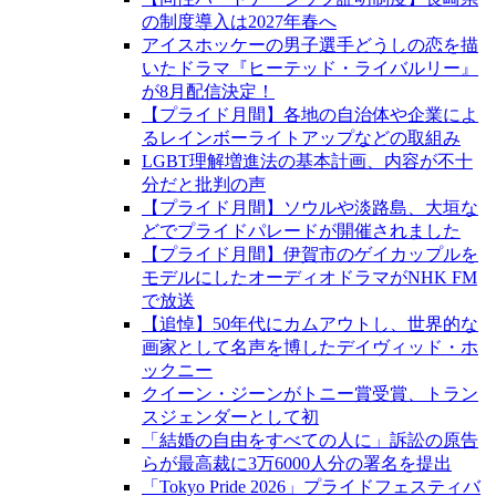
の制度導入は2027年春へ
アイスホッケーの男子選手どうしの恋を描
いたドラマ『ヒーテッド・ライバルリー』
が8月配信決定！
【プライド月間】各地の自治体や企業によ
るレインボーライトアップなどの取組み
LGBT理解増進法の基本計画、内容が不十
分だと批判の声
【プライド月間】ソウルや淡路島、大垣な
どでプライドパレードが開催されました
【プライド月間】伊賀市のゲイカップルを
モデルにしたオーディオドラマがNHK FM
で放送
【追悼】50年代にカムアウトし、世界的な
画家として名声を博したデイヴィッド・ホ
ックニー
クイーン・ジーンがトニー賞受賞、トラン
スジェンダーとして初
「結婚の自由をすべての人に」訴訟の原告
らが最高裁に3万6000人分の署名を提出
「Tokyo Pride 2026」プライドフェスティバ