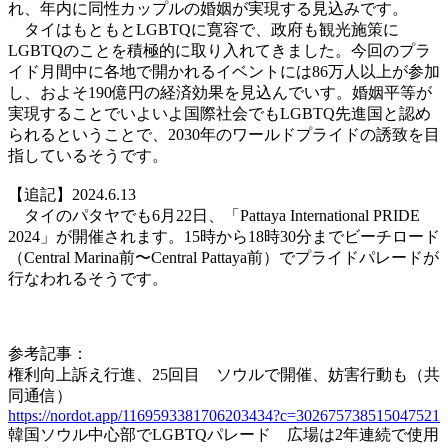
れ、年内に同性カップルの婚姻が実現する見込みです。
タイはもともとLGBTQに寛容で、政府も観光施策に
LGBTQのことを積極的に取り入れてきました。今回のプラ
イド月間中に各地で開かれるイベントには86万人以上が参加
し、およそ190億円の経済効果を見込んでいす。婚姻平等が
実現することでいよいよ国際社会でもLGBTQ先進国と認め
られるということで、2030年のワールドプライドの誘致を目
指しているそうです。
【追記】2024.6.13
タイのパタヤでも6月22日、「Pattaya International PRIDE
2024」が開催されます。15時から18時30分までビーチロード
（Central Marina前〜Central Pattaya前）でプライドパレードが
行なわれるそうです。
参考記事：
権利向上訴え行進、25回目 ソウルで開催、妨害行動も（共
同通信）
https://nordot.app/1169593381706203434?c=302675738515047521
韓国ソウル中心部でLGBTQパレード 広場は2年連続で使用