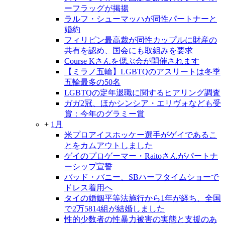
ーフラッグが掲揚
ラルフ・シューマッハが同性パートナーと
婚約
フィリピン最高裁が同性カップルに財産の
共有を認め、国会にも取組みを要求
Course Kさんを偲ぶ会が開催されます
【ミラノ五輪】LGBTQのアスリートは冬季
五輪最多の50名
LGBTQの定年退職に関するヒアリング調査
ガガ2冠、ほかシンシア・エリヴォなども受
賞：今年のグラミー賞
+
1月
米プロアイスホッケー選手がゲイであるこ
とをカムアウトしました
ゲイのプロゲーマー・Raitoさんがパートナ
ーシップ宣誓
バッド・バニー、SBハーフタイムショーで
ドレス着用へ
タイの婚姻平等法施行から1年が経ち、全国
で2万5814組が結婚しました
性的少数者の性暴力被害の実態と支援のあ