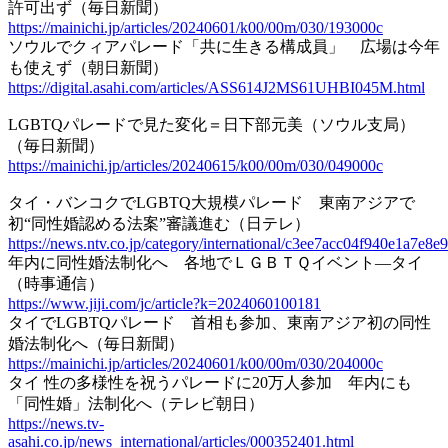
許可出ず（毎日新聞）
https://mainichi.jp/articles/20240601/k00/00m/030/193000c
ソウルでクィアパレード「共に生きる構成員」 広場は今年
も使えず（朝日新聞）
https://digital.asahi.com/articles/ASS614J2MS61UHBI045M.html
LGBTQパレードで見た変化＝日下部元美（ソウル支局）
（毎日新聞）
https://mainichi.jp/articles/20240615/k00/00m/030/049000c
タイ・バンコクでLGBTQ大規模パレード 東南アジアで
初“同性婚認める法案”審議進む（日テレ）
https://news.ntv.co.jp/category/international/c3ee7acc04f940e1a7e8
年内に同性婚法制化へ 各地でＬＧＢＴＱイベント―タイ
（時事通信）
https://www.jiji.com/jc/article?k=2024060100181
タイでLGBTQパレード 首相も参加、東南アジア初の同性
婚法制化へ（毎日新聞）
https://mainichi.jp/articles/20240601/k00/00m/030/204000c
タイ 性の多様性を祝うパレードに20万人参加 年内にも
「同性婚」法制化へ（テレビ朝日）
https://news.tv-
asahi.co.jp/news_international/articles/000352401.html