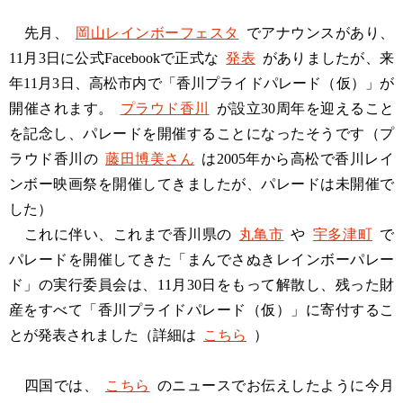
先月、
岡山レインボーフェスタ
でアナウンスがあり、
11月3日に公式Facebookで正式な
発表
がありましたが、来
年11月3日、高松市内で「香川プライドパレード（仮）」が
開催されます。
プラウド香川
が設立30周年を迎えること
を記念し、パレードを開催することになったそうです（プ
ラウド香川の
藤田博美さん
は2005年から高松で香川レイ
ンボー映画祭を開催してきましたが、パレードは未開催で
した）
これに伴い、これまで香川県の
丸亀市
や
宇多津町
で
パレードを開催してきた「まんでさぬきレインボーパレー
ド」の実行委員会は、11月30日をもって解散し、残った財
産をすべて「香川プライドパレード（仮）」に寄付するこ
とが発表されました（詳細は
こちら
）
四国では、
こちら
のニュースでお伝えしたように今月