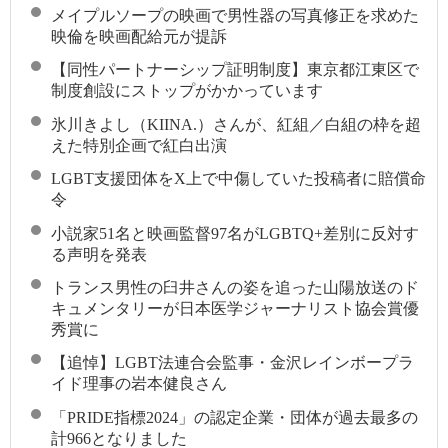
メイプルソープの映画で男性器の写真修正を求めた
映倫を映画配給元が提訴
【同性パートナーシップ証明制度】東京都江東区で
制度創設にストップがかかっています
氷川きよし（KIINA.）さんが、紅組／白組の枠を超
えた特別企画で紅白出演
LGBT支援団体をX上で中傷していた投稿者に賠償命
令
小説家51名と映画監督97名がLGBTQ+差別に反対す
る声明を発表
トランス男性の臼井さんの姿を追った山陽放送のド
キュメンタリーが日本医学ジャーナリスト協会賞優
秀賞に
【追悼】LGBT法連合会監事・金沢レインボープラ
イド理事の岩本健良さん
「PRIDE指標2024」の認定企業・団体が過去最多の
計966となりました