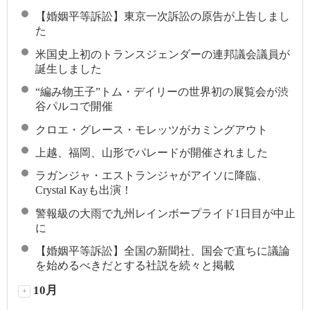
【婚姻平等訴訟】東京一次訴訟の原告が上告しまし
た
米国史上初のトランスジェンダーの連邦議会議員が
誕生しました
“編み物王子”トム・デイリーの世界初の展覧会が渋
谷パルコで開催
クロエ・グレース・モレッツがカミングアウト
上越、福岡、山形でパレードが開催されました
ラガンジャ・エストランジャがアイソに降臨、
Crystal Kayも出演！
警報級の大雨で九州レインボープライド1日目が中止
に
【婚姻平等訴訟】全国の新聞社、国会で直ちに議論
を始めるべきだとする社説を続々と掲載
10月
+