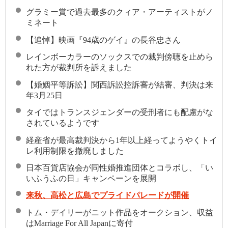
グラミー賞で過去最多のクィア・アーティストがノ
ミネート
【追悼】映画『94歳のゲイ』の長谷忠さん
レインボーカラーのソックスでの裁判傍聴を止めら
れた方が裁判所を訴えました
【婚姻平等訴訟】関西訴訟控訴審が結審、判決は来
年3月25日
タイではトランスジェンダーの受刑者にも配慮がな
されているようです
経産省が最高裁判決から1年以上経ってようやくトイ
レ利用制限を撤廃しました
日本百貨店協会が同性婚推進団体とコラボし、「い
いふうふの日」キャンペーンを展開
来秋、高松と広島でプライドパレードが開催
トム・デイリーがニット作品をオークション、収益
はMarriage For All Japanに寄付