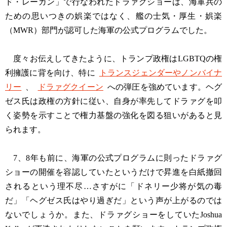
ド・レーガン」で行なわれたドラァグショーは、海軍兵の
ための思いつきの娯楽ではなく、艦の士気・厚生・娯楽
（MWR）部門が認可した海軍の公式プログラムでした。
度々お伝えしてきたように、トランプ政権はLGBTQの権
利擁護に背を向け、特に
トランスジェンダーやノンバイナ
リー
、
ドラァグクイーン
への弾圧を強めています。ヘグ
ゼス氏は政権の方針に従い、自身が率先してドラァグを叩
く姿勢を示すことで権力基盤の強化を図る狙いがあると見
られます。
7、8年も前に、海軍の公式プログラムに則ったドラァグ
ショーの開催を容認していたというだけで昇進を白紙撤回
されるという理不尽…さすがに「ドネリー少将が気の毒
だ」「ヘグゼス氏はやり過ぎだ」という声が上がるのでは
ないでしょうか。また、ドラァグショーをしていたJoshua