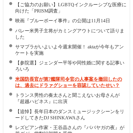
【ご協力のお願い】LGBTQインクルーシブな医療に
向けた「PRISM調査」
映画『ブルーボーイ事件』の公開は11月14日
バレー米男子主将がカミングアウトについて語りま
した
サマブラがいよいよ今週末開催！ aktaが今年もアン
ケートを実施
【参院選】ジェンダー平等や同性婚に関する記事い
ろいろ
米国防長官が第7艦隊司令官の人事案を撤回したの
は、過去にドラァグショーを容認していたせい？
トランス男性の奏太さんと聞こえないお母さんが
『超越ハピネス』に出演
【追悼】長年日本のダンスミュージックシーンをリ
ードしてきたDJ SHINKAWAさん
レズビアン作家・王谷晶さんの『ババヤガの夜』が