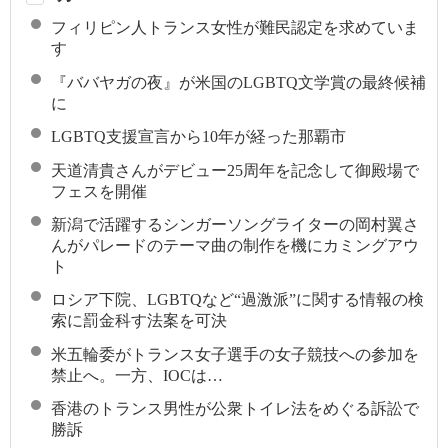
フィリピン人トランス女性が難民認定を求めていま
す
『ババヤガの夜』が米国のLGBTQ文学賞の最終候補
に
LGBTQ支援宣言から10年が経った那覇市
天道清貴さんがデビュー25周年を記念して御殿場で
フェスを開催
新潟で活躍するシンガーソングライターの岡村翼さ
んがパレードのテーマ曲の制作を機にカミングアウ
ト
ロシア下院、LGBTQなど“過激派”に関する情報の検
索に罰金科す法案を可決
米五輪委がトランス女子選手の女子競技への参加を
禁止へ。一方、IOCは…
香港のトランス男性が公衆トイレ法をめぐる訴訟で
勝訴