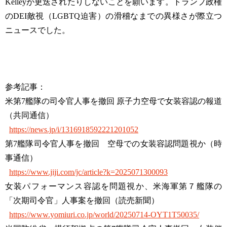
Kelleyが更迭されたりしないことを願います。トランプ政権
のDEI敵視（LGBTQ迫害）の滑稽なまでの異様さが際立つ
ニュースでした。
参考記事：
米第7艦隊の司令官人事を撤回 原子力空母で女装容認の報道
（共同通信）
https://news.jp/i/1316918592221201052
第7艦隊司令官人事を撤回 空母での女装容認問題視か（時
事通信）
https://www.jiji.com/jc/article?k=2025071300093
女装パフォーマンス容認を問題視か、米海軍第７艦隊の
「次期司令官」人事案を撤回（読売新聞）
https://www.yomiuri.co.jp/world/20250714-OYT1T50035/