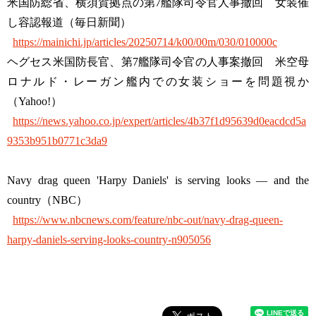
米国防総省、横須賀拠点の第7艦隊司令官人事撤回 女装催
し容認報道（毎日新聞）
https://mainichi.jp/articles/20250714/k00/00m/030/010000c
ヘグセス米国防長官、第7艦隊司令官の人事案撤回 米空母
ロナルド・レーガン艦内での女装ショーを問題視か
（Yahoo!）
https://news.yahoo.co.jp/expert/articles/4b37f1d95639d0eacdcd5a
9353b951b0771c3da9
Navy drag queen 'Harpy Daniels' is serving looks — and the
country（NBC）
https://www.nbcnews.com/feature/nbc-out/navy-drag-queen-
harpy-daniels-serving-looks-country-n905056