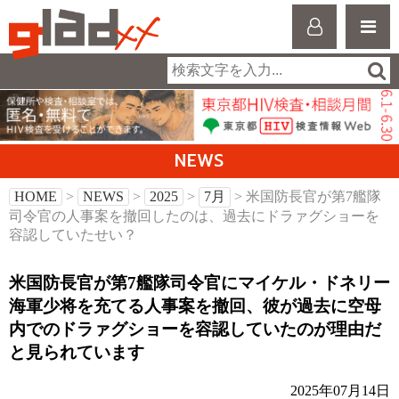
NEWS
HOME
>
NEWS
>
2025
>
7月
> 米国防長官が第7艦隊
司令官の人事案を撤回したのは、過去にドラァグショーを
容認していたせい？
米国防長官が第7艦隊司令官にマイケル・ドネリー
海軍少将を充てる人事案を撤回、彼が過去に空母
内でのドラァグショーを容認していたのが理由だ
と見られています
2025年07月14日