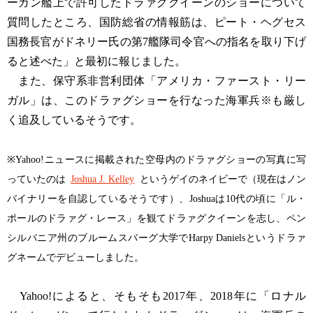
ーガン艦上で許可したドラァグクイーンのショーについて
質問したところ、国防総省の情報筋は、ピート・ヘグセス
国務長官がドネリー氏の第7艦隊司令官への指名を取り下げ
ると述べた」と最初に報じました。
また、保守系非営利団体「アメリカ・ファースト・リー
ガル」は、このドラァグショーを行なった海軍兵※も厳し
く追及しているそうです。
※Yahoo!ニュースに掲載された空母内のドラァグショーの写真に写
っていたのは
Joshua J. Kelley
というゲイのネイビーで（現在はノン
バイナリーを自認しているそうです）、Joshuaは10代の頃に「ル・
ポールのドラァグ・レース」を観てドラァグクイーンを志し、ペン
シルバニア州のブルームスバーグ大学でHarpy Danielsというドラァ
グネームでデビューしました。
Yahoo!によると、そもそも2017年、2018年に「ロナル