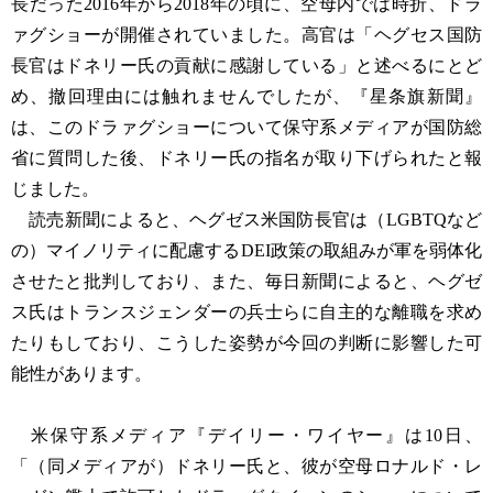
長だった2016年から2018年の頃に、空母内では時折、ドラ
ァグショーが開催されていました。高官は「ヘグセス国防
長官はドネリー氏の貢献に感謝している」と述べるにとど
め、撤回理由には触れませんでしたが、『星条旗新聞』
は、このドラァグショーについて保守系メディアが国防総
省に質問した後、ドネリー氏の指名が取り下げられたと報
じました。
読売新聞によると、ヘグゼス米国防長官は（LGBTQなど
の）マイノリティに配慮するDEI政策の取組みが軍を弱体化
させたと批判しており、また、毎日新聞によると、ヘグゼ
ス氏はトランスジェンダーの兵士らに自主的な離職を求め
たりもしており、こうした姿勢が今回の判断に影響した可
能性があります。
米保守系メディア『デイリー・ワイヤー』は10日、
「（同メディアが）ドネリー氏と、彼が空母ロナルド・レ