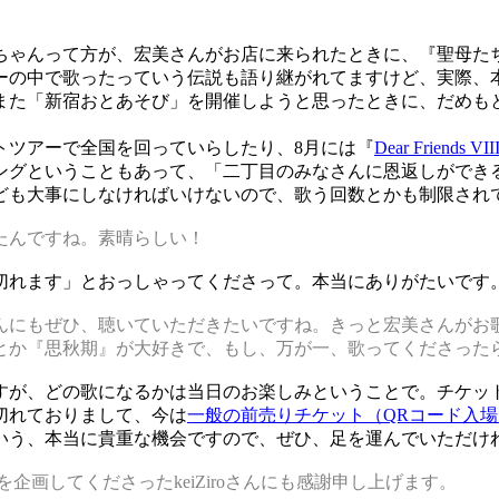
。
ゃんって方が、宏美さんがお店に来られたときに、『聖母た
ーの中で歌ったっていう伝説も語り継がれてますけど、実際、
た「新宿おとあそび」を開催しようと思ったときに、だめもとで出
トツアーで全国を回っていらしたり、8月には『
Dear Friend
ングということもあって、「二丁目のみなさんに恩返しができ
ども大事にしなければいけないので、歌う回数とかも制限され
たんですね。素晴らしい！
切れます」とおっしゃってくださって。本当にありがたいです
んにもぜひ、聴いていただきたいですね。きっと宏美さんがお
とか『思秋期』が大好きで、もし、万が一、歌ってくださった
が、どの歌になるかは当日のお楽しみということで。チケット
切れておりまして、今は
一般の前売りチケット（QRコード入場
いう、本当に貴重な機会ですので、ぜひ、足を運んでいただけ
画してくださったkeiZiroさんにも感謝申し上げます。