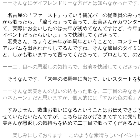
ーーそんなにゲイフレンドリーな方だとは知らなかったです
名古屋の「ファースト」っていう観光バーの従業員のみっち
がら歌ったら、「違うわ」って言って、宏美さんがカウンタ
て、実際にお会いしたのは去年が初めてなんですけど、今年ま
イベントだったらいいよ」って快諾してくださって。
宏美さん、ちょうど来年が45周年ということで、コンサー
アルバムを出されたりしてるんですね。そんな節目のタイミ
と。しかも歌いますって言ってくださって。プロとして、の
ーー二丁目への恩返しの気持ちで、出演を快諾してくださっ
そうなんです。「来年の45周年に向けて、いいスタートを
ーーそんな宏美さんの思いの込もった歌を、二丁目のみなさ
ハネムーン』だと思いますが、個人的には『すみれ色の涙』
すみません、数曲お歌いになるということはお伝えできます
せていただいたんですが、こちらはおかげさまですでに売り
美さんが恩返しの気持ちを込めて二丁目で歌ってくださると
ーー楽しみにしております！ このような素晴らしいイベントを企