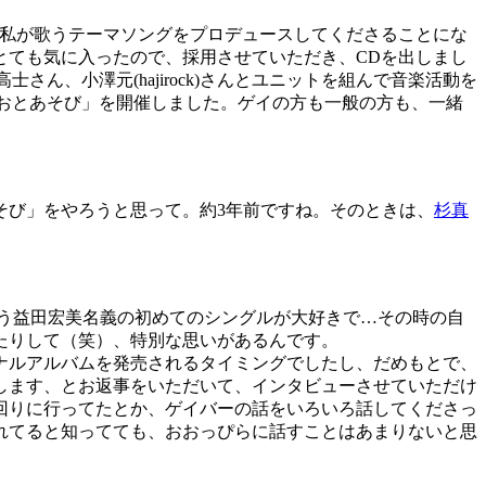
私が歌うテーマソングをプロデュースしてくださることにな
とても気に入ったので、採用させていただき、CDを出しまし
さん、小澤元(hajirock)さんとユニットを組んで音楽活動を
「おとあそび」を開催しました。ゲイの方も一般の方も、一緒
び」をやろうと思って。約3年前ですね。そのときは、
杉真
う益田宏美名義の初めてのシングルが大好きで…その時の自
たりして（笑）、特別な思いがあるんです。
ナルアルバムを発売されるタイミングでしたし、だめもとで、
します、とお返事をいただいて、インタビューさせていただけ
回りに行ってたとか、ゲイバーの話をいろいろ話してくださっ
れてると知ってても、おおっぴらに話すことはあまりないと思