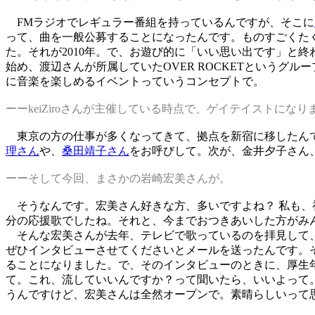
FMラジオでレギュラー番組を持っているんですが、そこに
って、曲を一般公募することになったんです。ものすごくた
た。それが2010年。で、お遊び的に「いい思い出です」と終わら
始め、渡辺さんが所属していたOVER ROCKETという
に音楽を楽しめるイベントっていうコンセプトで。
ーーkeiZiroさんが主催している時点で、ゲイテイストに
東京の方の仕事が多くなってきて、拠点を新宿に移したんで
理さん
や、
桑田靖子さん
をお呼びして。次が、金井夕子さん
ーーそして今回、まさかの岩崎宏美さんが。
そうなんです。宏美さん好きな方、多いですよね？ 私も、
分の応援歌でしたね。それと、今までおつきあいした方がみ
そんな宏美さんが去年、テレビで歌っているのを拝見して、
ぜひインタビューさせてくださいとメールを送ったんです。
ることになりました。で、そのインタビューのときに、厚生
て。これ、流していいんですか？って聞いたら、いいよって
うんですけど、宏美さんは全然オープンで。素晴らしいって