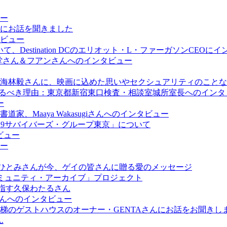
ー
にお話を聞きました
ビュー
estination DCのエリオット・L・ファーガソンCEOに
堂さん＆フアンさんへのインタビュー
海林毅さんに、映画に込めた思いやセクシュアリティのことな
けるべき理由：東京都新宿東口検査・相談室城所室長へのインタ
ー
、Maaya Wakasugiさんへのインタビュー
-19サバイバーズ・グループ東京」について
ビュー
ー
谷ひとみさんが今、ゲイの皆さんに贈る愛のメッセージ
コミュニティ・アーカイブ」プロジェクト
目指す久保わたるさん
さんへのインタビュー
梯のゲストハウスのオーナー・GENTAさんにお話をお聞きし
ん