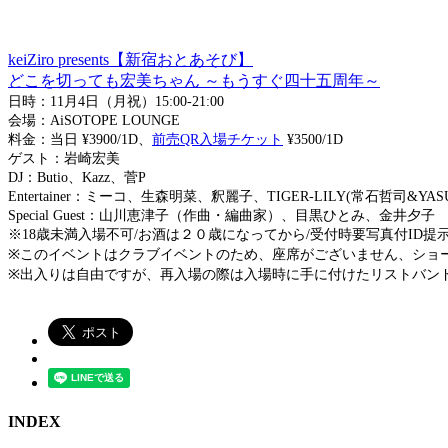
keiZiro presents【新宿おとあそび】
どこを切っても宏美ちゃん ～もうすぐ四十五周年～
日時：11月4日（月祝）15:00-21:00
会場：AiSOTOPE LOUNGE
料金：当日 ¥3900/1D、
前売QR入場チケット
¥3500/1D
ゲスト：岩崎宏美
DJ：Butio、Kazz、菅P
Entertainer：ミーコ、生森明菜、釈麗子、TIGER-LILY(常石哲司&Y
Special Guest：山川恵津子（作曲・編曲家）、目黒ひとみ、金井夕子
※18歳未満入場不可/お酒は２０歳になってから/受付時要写真付ID提
※このイベントはクラブイベントのため、座席がございません、ショータ
※出入りは自由ですが、再入場の際は入場時に手に付けたリストバン
INDEX