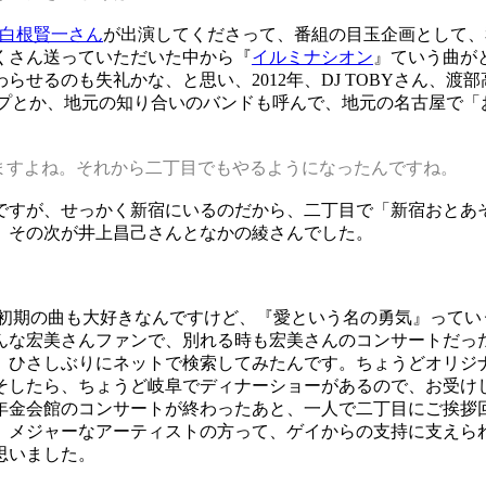
白根賢一さん
が出演してくださって、番組の目玉企画として、
くさん送っていただいた中から『
イルミナシオン
』ていう曲が
せるのも失礼かな、と思い、2012年、DJ TOBYさん、渡部高士
グループとか、地元の知り合いのバンドも呼んで、地元の名古屋で
なりますよね。それから二丁目でもやるようになったんですね。
すが、せっかく新宿にいるのだから、二丁目で「新宿おとあそ
、その次が井上昌己さんとなかの綾さんでした。
初期の曲も大好きなんですけど、『愛という名の勇気』ってい
んな宏美さんファンで、別れる時も宏美さんのコンサートだっ
ひさしぶりにネットで検索してみたんです。ちょうどオリジ
そしたら、ちょうど岐阜でディナーショーがあるので、お受け
年金会館のコンサートが終わったあと、一人で二丁目にご挨拶
。メジャーなアーティストの方って、ゲイからの支持に支えら
思いました。