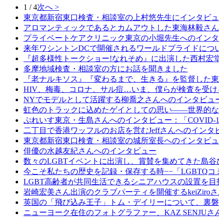
1 / 4
次へ >
東京都新宿東口検査・相談室の上村悠先生にインタビュ
アロマンティックであるとカムアウトした東海林毅さん
プライベートケアクリニック東京の小堀先生へのインタ
来年ワシントンDCで開催されるワールドプライドについて、D
『超多様性トークショー!なれそめ』に出演した西村宏
多摩地域検査・相談室の方にお話を聞きました
『老ナルキソス』『変わるまで、生きる』を監督した東
HIV、梅毒、コロナ、サル痘…いま、僕らが検査を受
NYでモデルとして活躍する柳喬之さんへのインタビュ
虹色のトラックに込めたゲイとしての思い――世界的な書道家
ぷれいす東京・生島さんへのインタビュー：「COVID
二丁目で香港ワッフルのお店を営むJeffさんへのインタ
東京都新宿東口検査・相談室の城所室長へのインタビュ
俳優の水越友紀さんへのインタビュー
数々のLGBTイベントに出演し、賞賛を集めてきた島
今こそ私たちの歴史を記録・保存する時−−「LGBTQ
LGBT高齢者が共同生活できるシニアハウスの設置を
岩崎宏美さん出演のクラブパーティを開催するkeiZiro
英国の「飛び込み王子」トム・デイリーについて、裏磐
ニューヨーク在住のフォトグラファー、KAZ SENJUさ