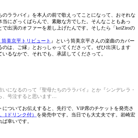
ちのララバイ』を本人の前で歌えってことになって、おそれな
本当にざっくばらんで、素敵な方でした。そんなこともあっ
演のオファーを差し上げたんです。そしたら「keiZiroの
s VIII 筒美京平トリビュート
』という筒美京平さんの楽曲のカバー
るのは、ご縁」とおっしゃってくださって。ぜひ出演します
ているなかで、それでも、承諾してくださって。
。
歌いになるのって『聖母たちのララバイ』とか『シンデレラ・
ら、号泣すると思います…
についてお伝えすると、先行で、VIP席のチケットを発売さ
。1ドリンク付）
を発売中です。当日でも大丈夫です。岩崎宏
れば幸いです。