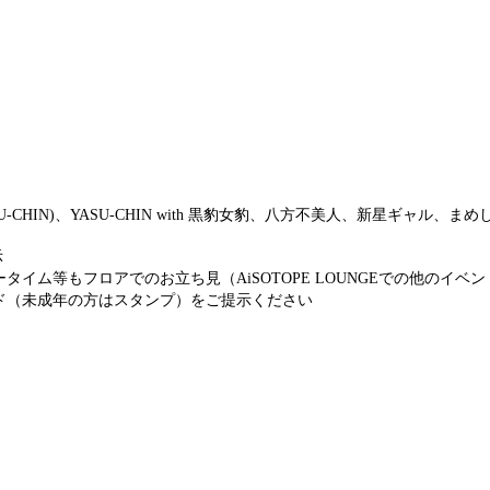
ASU-CHIN)、YASU-CHIN with 黒豹女豹、八方不美人、新星ギャル、まめ
示
イム等もフロアでのお立ち見（AiSOTOPE LOUNGEでの他のイ
ド（未成年の方はスタンプ）をご提示ください