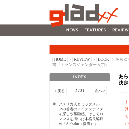
NEWS
FEATURES
REVIEW
GALLERY
HOME
>
REVIEW
>
BOOK
> あら
書『トランスジェンダー入門』
あら
INDEX
決定
5 / 31
< 戻る
次へ >
ト
アメリカ人とミックスルー
け
ツの若者のアイデンティテ
ィ探しや孤独感、そしてロ
て
マンスを描いた本格長編映
か
画『Aichaku（愛着）』