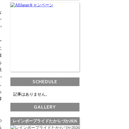
な
一
い
、
ー
に
模
る
活
い
SCHEDULE
し
ち
記事はありません。
書
GALLERY
、
わ
レインボープライドたからづか2026
る