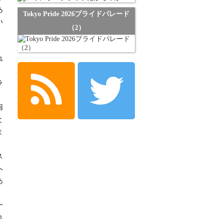
あ
Tokyo Pride 2026プライドパレード
い
（2）
、
、
れ
ラ
、
困
と
ま
ス
ヘ
あ
一
れ