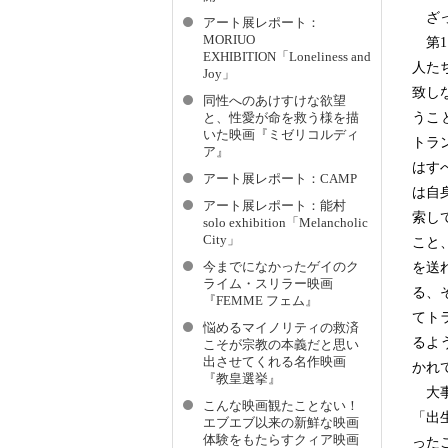
ざっ
アート展レポート：
MORIUO
第1
EXHIBITION「Loneliness and
人た
Joy」
致し
同性へのあけすけな欲望
うこ
と、性愛が命を救う様を描
いた映画『ミゼリコルディ
トラ
ア』
はす
アート展レポート：CAMP
は自
アート展レポート：能村
索し
solo exhibition「Melancholic
City」
こと
を送
今までになかったゲイのク
ライム・スリラー映画
る、
『FEMME フェム』
てト
悩めるマイノリティの救済
るよ
こそが宗教の本義だと思い
出させてくれる名作映画
かれ
『教皇選挙』
大事
こんな映画観たことない！
「出
エブエブ以来の新鮮な映画
体験をもたらすクィア映画
った