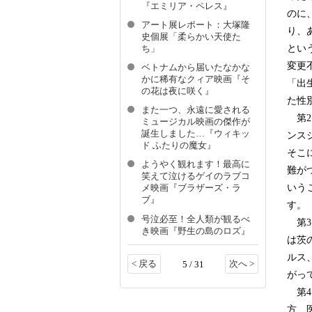
『エミリア・ペレス』
のに
アート展レポート：大塚隆
り、
史個展​「柔らかい天使た
とい
ち」
変更
ベトナムから届いたなかな
かに稀有なクィア映画『そ
「出
の花は夜に咲く』
た性
また一つ、永遠に愛される
第2
ミュージカル映画の傑作が
誕生しました…『ウィキッ
ンス
ド ふたりの魔女』
そこ
ようやく観れます！最高に
難が
笑えて泣けるゲイのラブコ
いう
メ映画『ブラザーズ・ラ
ブ』
す。
号泣必至！全人類が観るべ
第3
き映画『野生の島のロズ』
は茨
ルス
< 戻る
次へ >
5 / 31
がっ
第4
方、