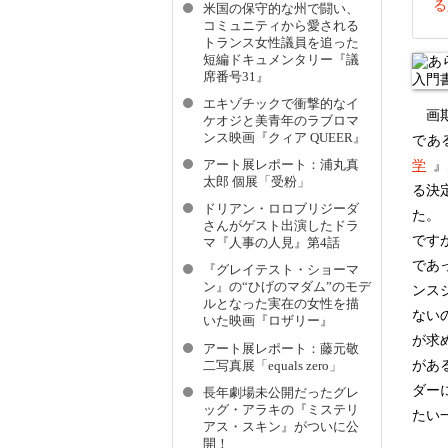
る
米国の保守的な州で闘い、
コミュニティから愛される
トランス女性議員を追った
短編ドキュメンタリー『議
席番号31』
エキゾチックで衝撃的なイ
画期
ケオジと美青年のラブロマ
ンス映画『クィア QUEER』
であ
学
』
アート展レポート：浦丸真
太郎 個展「受粉」
る決
ドリアン・ロロブリジーダ
た。
さんがゲスト出演したドラ
です
マ『人事の人見』第4話
であ
『グレイテスト・ショーマ
ン』の“ひげのマダム”のモデ
ンス
ルとなった実在の女性を描
ない
いた映画『ロザリー』
が求
アート展レポート：藤元敬
があ
二写真展「equals zero」
ダー
長年劇場未公開だったグレ
ッグ・アラキの『ミステリ
たい
アス・スキン』がついに公
開！