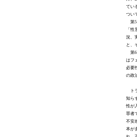
てい
つい
第5
「性
況、
と、
第6
はフ
必要
の政
トラ
知ら
性が
罪者
不安
本が
れ、