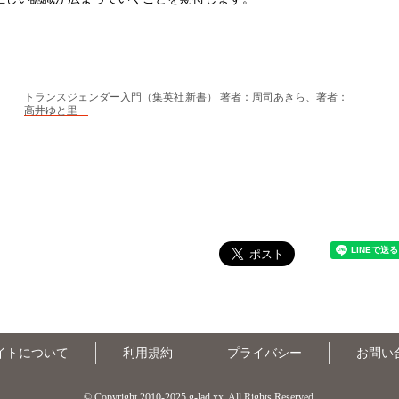
トランスジェンダー入門（集英社新書） 著者：周司あきら、著者：
高井ゆと里
イトについて
利用規約
プライバシー
お問い
© Copyright 2010-2025 g-lad xx, All Rights Reserved.