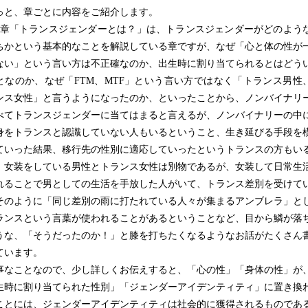
と、章ごとに内容をご紹介します。
章「トランスジェンダーとは？」は、トランスジェンダーがどのよう
ちかという基本的なことを解説している章ですが、なぜ「心と体の性が
ない」という言い方は不正確なのか、出生時に割り当てられるとはどう
となのか、なぜ「FTM、MTF」という言い方ではなく「トランス男性
ンス女性」と言うようになったのか、といったことから、ノンバイナリ
べてトランスジェンダーに当てはまると言えるが、ノンバイナリーの中
身をトランスと認識していない人もいるということ、生き延びる手段を
ていった結果、移行先の性別に適応していったというトランスの方もい
、女装をしている男性とトランス女性は別物であるが、女装して日常生
れることで男としての生活を手放した人がいて、トランス差別を受けて
そのように「同じ差別の雨に打たれている人々が集まるアンブレラ」と
ランスという言葉が使われることがあるということなど、目から鱗が落
うな、「そうだったのか！」と膝を打ちたくなるようなお話がたくさん
ています。
なことなので、少し詳しくお伝えすると、「心の性」「身体の性」が
生時に割り当てられた性別」「ジェンダーアイデンティティ」に置き換
ことには、ジェンダーアイデンティティは社会的に獲得されるものであ