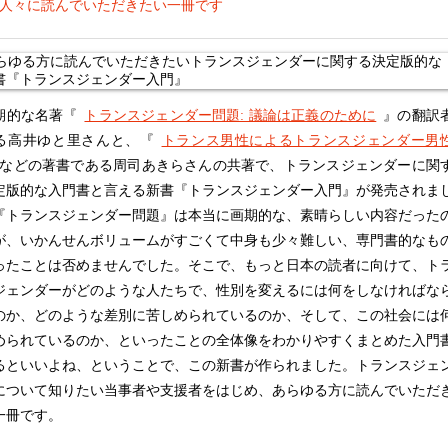
人々に読んでいただきたい一冊です
的な名著『
トランスジェンダー問題: 議論は正義のために
』の翻訳
る高井ゆと里さんと、『
トランス男性によるトランスジェンダー男
などの著書である周司あきらさんの共著で、トランスジェンダーに関
定版的な入門書と言える新書『トランスジェンダー入門』が発売されま
『トランスジェンダー問題』は本当に画期的な、素晴らしい内容だった
が、いかんせんボリュームがすごくて中身も少々難しい、専門書的なも
ったことは否めませんでした。そこで、もっと日本の読者に向けて、ト
ジェンダーがどのような人たちで、性別を変えるには何をしなければな
のか、どのような差別に苦しめられているのか、そして、この社会には
められているのか、といったことの全体像をわかりやすくまとめた入門
るといいよね、ということで、この新書が作られました。トランスジェ
について知りたい当事者や支援者をはじめ、あらゆる方に読んでいただ
一冊です。