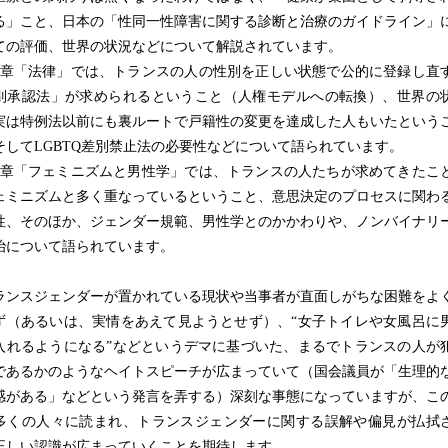
る」こと、日本の「性同一性障害に関する診断と治療のガイドライン」
ての評価、世界の状況などについて解説されています。
章「法律」では、トランスの人の性別を正しい状態で公的に登録し直
別承認法」が求められるということ（人権モデルへの転換）、世界の
実は特例法以前にも裏ルートで戸籍性の変更を達成した人もいたという
そしてLGBTQ差別禁止法の必要性などについて語られています。
章「フェミニズムと男性学」では、トランスの人たちが求めてきたこ
ェミニズムと多く重なっているということ、意思決定のプロセスに関わ
性、そのほか、ジェンダー規範、男性学とのかかわりや、ノンバイナリ
治について語られています。
ンスジェンダーが置かれている現状や当事者が直面しがちな困難をよ
ず（あるいは、実情をあえて見ようとせず）、“女子トイレや女風呂に
入れるようになる”などというデマに基づいた、まるでトランスの人が
であるかのようなヘイトスピーチが広まっていて（国会議員が「生理的
感がある」などという発言を弄する）深刻な事態になっていますが、こ
多くの人々に読まれ、トランスジェンダーに関する誤解や偏見が払拭
正しい認識が広まっていくことを期待します。