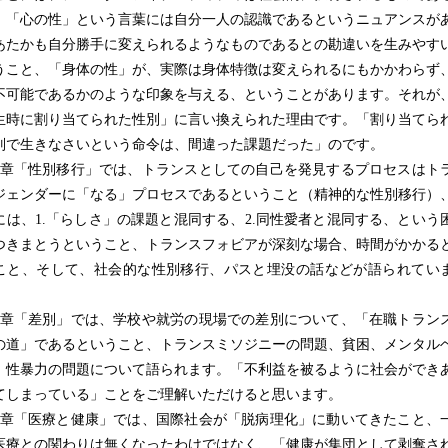
、「心の性」という言葉には自分一人の認識であるというニュアンスが
あたかも自分勝手に変えられるようなものであるとの勘違いを生みやす
うこと、「身体の性」が、実際は身体特徴は変えられるにもかかわらず
不可能であるかのような印象を与える、ということがあります。それが
生時に割り当てられた性別」に言い換えられた理由です。「割り当てら
別で生きなさいという命令は、間違った課題だった」のです。
章「性別移行」では、トランスとしての自己を発見するプロセスはト
ジェンダーに「なる」プロセスであるということ（精神的な性別移行）
には、1.「らしさ」の課題と混同する、2.同性愛者と混同する、という
つきまとうということ、トランスフォビアが深刻な場合、時間がかかる
こと、そして、社会的な性別移行、パスと埋没の話などが語られてい
章「差別」では、学校や就労の現場での差別について、「在職トラン
の道」であるということ、トランスミソジニーの問題、貧困、メンタル
、性暴力の問題について語られます。「不利益を被るように社会ができ
てしまっている」ことをご理解いただけると思います。
章「医療と健康」では、国際社会が「脱病理化」に動いてきたこと、
医療との関わりは無くなったわけではなく、「健康が集団として剥奪さ