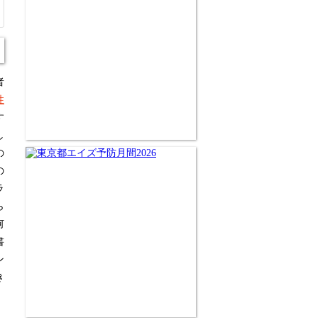
者
性
す
し
の
の
ラ
ら
何
書
ン
き