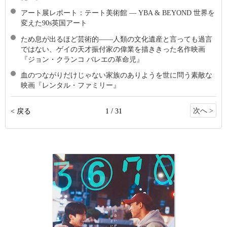
アート展レポート：テート美術館 ― YBA & BEYOND 世界を
変えた90s英国アート
ため息が出るほど芸術的――人類の文化遺産と言っても過言
ではない、ゲイの天才振付家の偉業を描ききった名作映画
『ジョン・クランコ バレエの革命児』
血のつながりだけじゃない家族のありようを世に問う素敵な
映画『レンタル・ファミリー』
次へ >
< 戻る
1 / 31