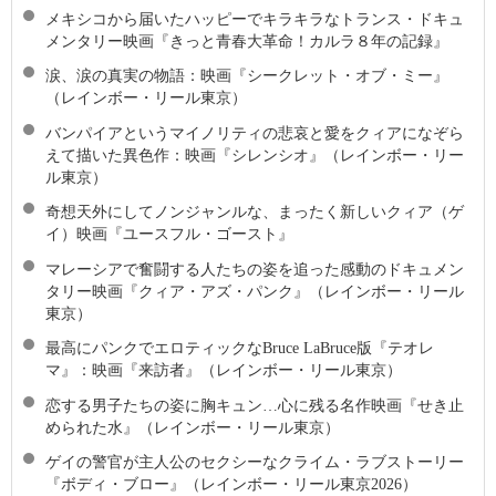
メキシコから届いたハッピーでキラキラなトランス・ドキュ
メンタリー映画『きっと青春大革命！カルラ８年の記録』
涙、涙の真実の物語：映画『シークレット・オブ・ミー』
（レインボー・リール東京）
バンパイアというマイノリティの悲哀と愛をクィアになぞら
えて描いた異色作：映画『シレンシオ』（レインボー・リー
ル東京）
奇想天外にしてノンジャンルな、まったく新しいクィア（ゲ
イ）映画『ユースフル・ゴースト』
マレーシアで奮闘する人たちの姿を追った感動のドキュメン
タリー映画『クィア・アズ・パンク』（レインボー・リール
東京）
最高にパンクでエロティックなBruce LaBruce版『テオレ
マ』：映画『来訪者』（レインボー・リール東京）
恋する男子たちの姿に胸キュン…心に残る名作映画『せき止
められた水』（レインボー・リール東京）
ゲイの警官が主人公のセクシーなクライム・ラブストーリー
『ボディ・ブロー』（レインボー・リール東京2026）