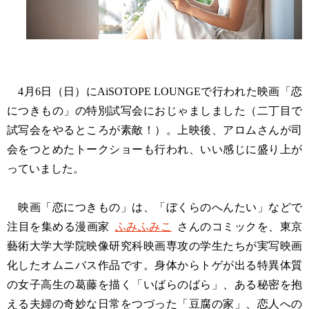
4月6日（日）にAiSOTOPE LOUNGEで行われた映画「恋
につきもの」の特別試写会におじゃましました（二丁目で
試写会をやるところが素敵！）。上映後、アロムさんが司
会をつとめたトークショーも行われ、いい感じに盛り上が
っていました。
映画「恋につきもの」は、「ぼくらのへんたい」などで
注目を集める漫画家
ふみふみこ
さんのコミックを、東京
藝術大学大学院映像研究科映画専攻の学生たちが実写映画
化したオムニバス作品です。身体からトゲが出る特異体質
の女子高生の葛藤を描く「いばらのばら」、ある秘密を抱
える夫婦の奇妙な日常をつづった「豆腐の家」、恋人への