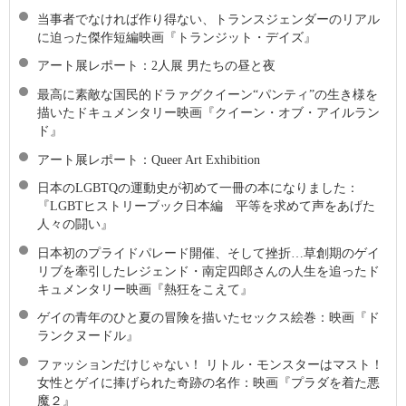
当事者でなければ作り得ない、トランスジェンダーのリアル
に迫った傑作短編映画『トランジット・デイズ』
アート展レポート：2人展 男たちの昼と夜
最高に素敵な国⺠的ドラァグクイーン“パンティ”の生き様を
描いたドキュメンタリー映画『クイーン・オブ・アイルラン
ド』
アート展レポート：Queer Art Exhibition
日本のLGBTQの運動史が初めて一冊の本になりました：
『LGBTヒストリーブック日本編 平等を求めて声をあげた
人々の闘い』
日本初のプライドパレード開催、そして挫折…草創期のゲイ
リブを牽引したレジェンド・南定四郎さんの人生を追ったド
キュメンタリー映画『熱狂をこえて』
ゲイの青年のひと夏の冒険を描いたセックス絵巻：映画『ド
ランクヌードル』
ファッションだけじゃない！ リトル・モンスターはマスト！
女性とゲイに捧げられた奇跡の名作：映画『プラダを着た悪
魔２』