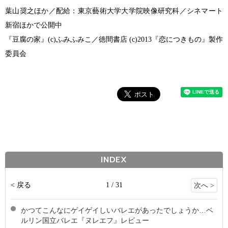
葉山奨之ほか／配給：東京藝術大学大学院映像研究科／シネマート
新宿ほかで公開中
『豆腐の家』(c)ふみふみこ／徳間書店 (c)2013『恋につきもの』製作
委員会
INDEX
< 戻る
1 / 31
次へ >
かつてこんなにゲイゲイしいバレエがあったでしょうか…ベ
ルリン国立バレエ『ヌレエフ』レビュー