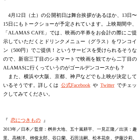
4月12日（土）の公開初日は舞台挨拶があるほか、13日〜
15日にもトークショーが予定されています。上映期間中、
「ALAMAS CAFE」では、映画の半券をお会計の際にご提
示していただくとドリンクメニュー（グラス）をワンコイ
ン（500円）でご提供！というサービスを受けられるそうな
ので、新宿三丁目のシネマートで映画を観てから二丁目の
ALAMASに行くっていうのがゴールデンコースかも？
また、横浜や大阪、京都、神戸などでも上映が決定して
いるそうです。詳しくは
公式Facebook
や
Twitter
でチェッ
クしてみてください。
『
恋につきもの
』
2013年／日本／監督：桝井大地、五十嵐耕平、一見正隆／出演：趣
里、高橋洋、栁俊太郎、谷口蘭、石田法嗣、松本花奈、伊藤沙莉、