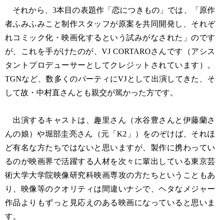
それから、3本目の表題作「恋につきもの」では、「原作
者ふみふみこと制作スタッフが原案を共同開発し、それぞ
れコミック化・映画化するという試みがなされた」のです
が、これを手がけたのが、VJ CORTAROさんです（アシス
タントプロデューサーとしてクレジットされています）。
TGNなど、数多くのパーティにVJとして出演してきた、そ
して故・中村直さんとも親交が篤かった方です。
出演するキャストは、趣里さん（水谷豊さんと伊藤蘭さ
んの娘）や堀部圭亮さん（元「K2」）をのぞけば、それほ
ど有名な方たちではないと思いますが、製作に携わってい
るのが映画界で活躍する人材を次々に輩出している東京芸
術大学大学院映像研究科映画専攻の方たちということもあ
り、映像等のクオリティは間違いナシで、ヘタなメジャー
作品よりもずっと見応えのある映画になっていると思いま
す。