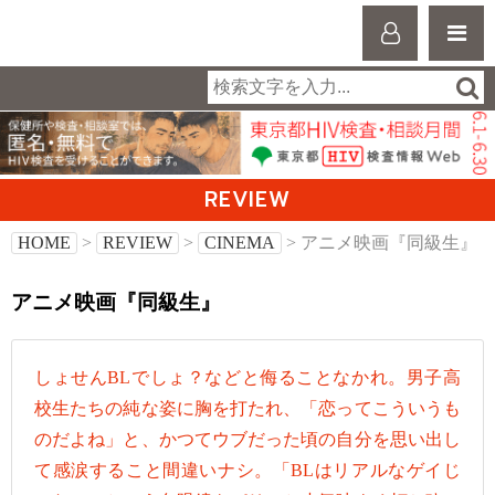
REVIEW
HOME
>
REVIEW
>
CINEMA
> アニメ映画『同級生』
アニメ映画『同級生』
しょせんBLでしょ？などと侮ることなかれ。男子高
校生たちの純な姿に胸を打たれ、「恋ってこういうも
のだよね」と、かつてウブだった頃の自分を思い出し
て感涙すること間違いナシ。「BLはリアルなゲイじ