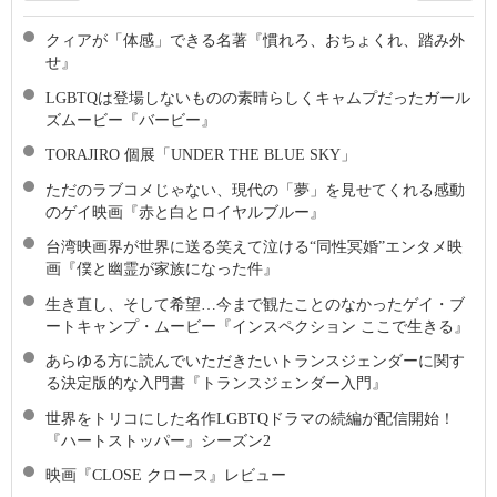
クィアが「体感」できる名著『慣れろ、おちょくれ、踏み外
せ』
LGBTQは登場しないものの素晴らしくキャムプだったガール
ズムービー『バービー』
TORAJIRO 個展「UNDER THE BLUE SKY」
ただのラブコメじゃない、現代の「夢」を見せてくれる感動
のゲイ映画『赤と白とロイヤルブルー』
台湾映画界が世界に送る笑えて泣ける“同性冥婚”エンタメ映
画『僕と幽霊が家族になった件』
生き直し、そして希望…今まで観たことのなかったゲイ・ブ
ートキャンプ・ムービー『インスペクション ここで生きる』
あらゆる方に読んでいただきたいトランスジェンダーに関す
る決定版的な入門書『トランスジェンダー入門』
世界をトリコにした名作LGBTQドラマの続編が配信開始！
『ハートストッパー』シーズン2
映画『CLOSE クロース』レビュー