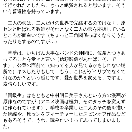
て行かれたとしたら、きっと絶賛されると思います。そう
いう普遍性を持っています。
二人の恋は、二人だけの世界で完結するのではなく、原
センと呼ばれる教師がそれとなく二人の恋を応援している
ところが面白いです（ちょっと三角関係っぽくなりそうだ
ったりもするのですが…）
草壁は、いちばん大事なバンドの仲間に、佐条とつきあ
ってることを堂々と言い（信頼関係があればこそ、で
す）、公衆の面前で（知ってる人が見てるかもしれない場
所で）キスしたりもして、もう、これがゲイリブでなくて
何なのか？という感じです。愛が世界を変える、ですよ。
素晴らしいです。
『同級生』はもともと中村明日美子さんという方の漫画が
原作なのですが（アニメ映画は極力、そのタッチを変えず
に作られています）、学校を卒業した二人のその後を描い
た続編や、原センをフィーチャーしたスピンオフ作品など
もあるそうで、うわ、読みたい！って思ってしまいまし
た。