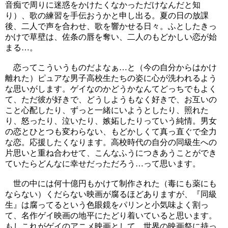
音痴で周りに迷惑をかけたくなかっただけなんだと知
り）、歌の練習を手伝おうかと申し出る。夏の日の放課
後、二人で声を合わせ、歌を響かせる日々。ふとしたきっ
かけで草壁は、佐条の唇を奪い、二人のもどかしい恋が始
まる…。
恋ってこういうものだよなぁ…と（今の自分からはかけ
離れた）ピュアな男子高校生たちの姿に心が洗われるよう
な思いがします。ゲイなのかどうかなんてどっちでもよく
て、ただ彼が好きで、どうしようもなく好きで、お互いの
こと心配したり、ずっと一緒にいようとしたり、照れた
り、怒ったり、泣いたり、嫉妬したりっていう純情。男女
の恋とひとつも変わらない、もどかしくて真っ直ぐで全力
な恋。応援したくなります。高校時代の自分の同級生への
片思いと重ね合わせて、こんなふうにつきあうことができ
ていたらどんなに幸せだっただろう…って思います。
世の中には何十億円もかけて制作された（毒にも薬にも
ならない）くだらない映画が腐るほどありますが、『同級
生』は腐ってるという色眼鏡をパリンと小気味よく割っ
て、名作ゲイ映画の地平にたどり着いていると思います。
もしこれがゲイのアニメ映画として、世界の映画祭に持っ