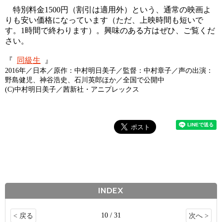
特別料金1500円（割引は適用外）という、通常の映画よ
りも安い価格になっています（ただ、上映時間も短いで
す。1時間で終わります）。興味のある方はぜひ、ご覧くだ
さい。
『
同級生
』
2016年／日本／原作：中村明日美子／監督：中村章子／声の出演：
野島健児、神谷浩史、石川英郎ほか／全国で公開中
(C)中村明日美子／茜新社・アニプレックス
INDEX
10 / 31
< 戻る
次へ >