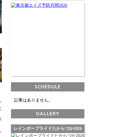
SCHEDULE
記事はありません。
す
じ
GALLERY
年
レインボープライドたからづか2026
し