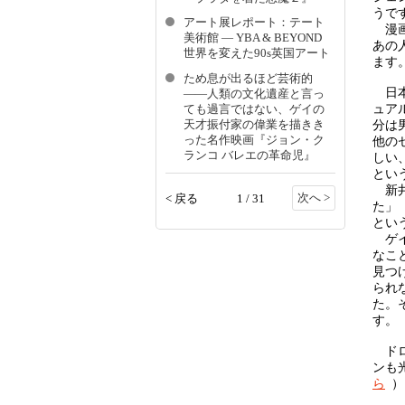
うで
アート展レポート：テート
漫画
美術館 ― YBA & BEYOND
あの
世界を変えた90s英国アート
ます
ため息が出るほど芸術的
日本
――人類の文化遺産と言っ
ュア
ても過言ではない、ゲイの
天才振付家の偉業を描きき
分は
った名作映画『ジョン・ク
他の
ランコ バレエの革命児』
しい
とい
新井
次へ >
< 戻る
1 / 31
た」
とい
ゲイ
なこ
見つ
られ
た。
す。
ドロ
ンも
ら
）