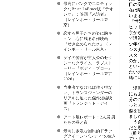
最高にパンクでエロティッ
目の
クなBruce LaBruce版『テオ
在は
レマ』：映画『来訪者』
いま
（レインボー・リール東
『性
京）
ヒッ
京か
恋する男子たちの姿に胸キ
で講
ュン…心に残る名作映画
少年
『せき止められた水』（レ
インボー・リール東京）
シス
スタ
ゲイの警官が主人公のセク
のか
シーなクライム・ラブスト
とい
ーリー『ボディ・ブロー』
たい
（レインボー・リール東京
緒に
2026）
当事者でなければ作り得な
漫画
い、トランスジェンダーの
にも
リアルに迫った傑作短編映
分の
画『トランジット・デイ
っと
ズ』
姿を
まし
アート展レポート：2人展 男
うさ
たちの昼と夜
だと
最高に素敵な国⺠的ドラァ
（昨
グクイーン“パンティ”の生き
てい