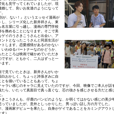
変化も見守ってくれていましたが、現
離婚して、良いお友達のようになって
す。
別が、ない！』というエッセイ漫画が
トし、シリーズ化した新井祥さん、東
ら名古屋に引っ越し、漫画の専門学校
師を務めることになります。そこで美
なゲイのうさきこうさんと出会い、ア
タントとなったこうさんと同居生活が
ートします。恋愛感情があるのかない
、いわゆるパートナーなのかどうか、
ったところは映画で確かめていただき
のですが、ともかく、二人はずっと一
います。
で見ていたときは、新井さんがいか
面白おかしく、ちょっと誇張ぎみに自
ことを描いていることもあって、ちょ
チャラい感じのキャラに見えていたのですが、今回、映像でご本人が話
観たら、いたって真面目で真っ直ぐな、芯の強さを感じさせる方だと感
た。
きこうさんも、仔鹿のバンビのような、か弱くてはかない感じの美少
思っていましたが、意外としっかりした、男っぽい話し方の方でした。
年、漫画家デビューを果たし、自身がゲイであることをカミングアウト
ます）