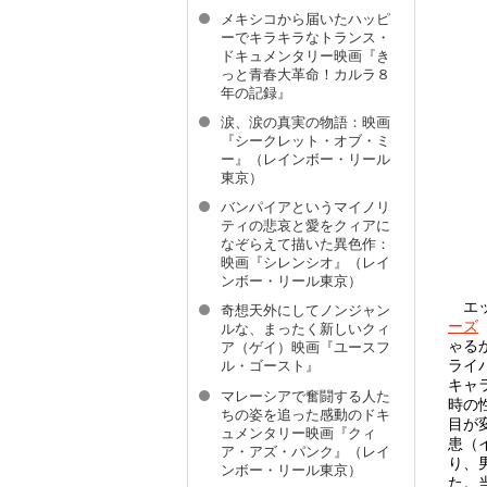
メキシコから届いたハッピ
ーでキラキラなトランス・
ドキュメンタリー映画『き
っと青春大革命！カルラ８
年の記録』
涙、涙の真実の物語：映画
『シークレット・オブ・ミ
ー』（レインボー・リール
東京）
バンパイアというマイノリ
ティの悲哀と愛をクィアに
なぞらえて描いた異色作：
映画『シレンシオ』（レイ
ンボー・リール東京）
エッ
奇想天外にしてノンジャン
ーズ
ルな、まったく新しいクィ
ゃる
ア（ゲイ）映画『ユースフ
ライ
ル・ゴースト』
キャ
マレーシアで奮闘する人た
時の
ちの姿を追った感動のドキ
目が
ュメンタリー映画『クィ
患（
ア・アズ・パンク』（レイ
り、
ンボー・リール東京）
た。