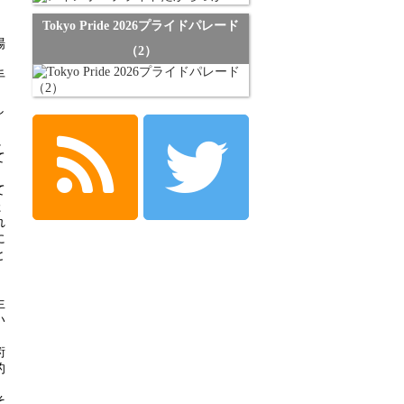
Tokyo Pride 2026プライドパレード
場
（2）
手
。
し
に
て
て
た
れ
に
と
生
い
術
的
。
そ