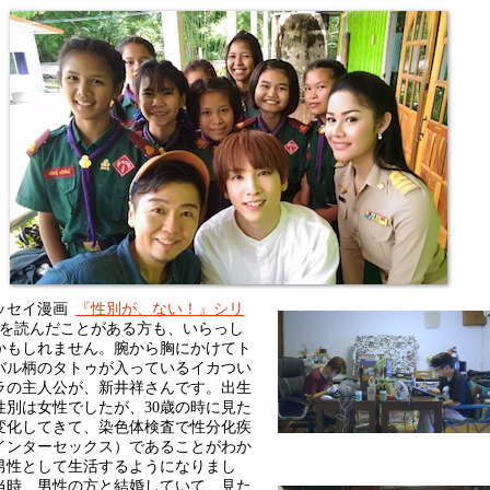
セイ漫画
『性別が、ない！』シリ
を読んだことがある方も、いらっし
かもしれません。腕から胸にかけてト
バル柄のタトゥが入っているイカつい
ラの主人公が、新井祥さんです。出生
性別は女性でしたが、30歳の時に見た
変化してきて、染色体検査で性分化疾
インターセックス）であることがわか
男性として生活するようになりまし
当時、男性の方と結婚していて、見た