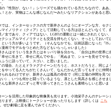
す。
の『性別が、ない！』シリーズでも描かれている方たちなので、ああ
人！とか、実物はこんな感じなんだ〜みたいなリアクションがあると思
。
では、インターセックスの方で新井さんのようにオープンな方、セク
ルマイノリティ（クィア）として活動している方はほとんどいなくて、
男／女であり、クィアではない、LGBTの運動とは一緒にされたくない
セクシュアルマイノリティとも交流を持ちたくない、そっとしておいて
、という方が多いようです。（そんななかでも、以前話題になった『IS
う漫画でモデルをつとめた方などもいらっしゃいました）
さんはそういう生き方とはキッパリ袂を分かち、「自分は外の世界に
「幸せに生きて、幸せに死んでやる」「死ぬまで、ショーを見せてやる
うふうに語っていて、スゴい、と思いました。
の場合、たとえドラァグクイーンだろうと、ホストだろうと、同じよ
とをやってる人たちがたくさんいて、なんだかんだ言ってもすぐに仲間
けられるわけですが、新井さんは孤高の存在で（同じ立場の仲間を見つ
ない）、いつも何かと闘っているような、凛とした気高さを感じさせま
そんな新井さんにずっと寄り添ってきたこうさんも素晴らしいと思いま
ーンを活用した印象的な映像美も光ります。小池栄子さんのナレーシ
光ります。上映後にトークショーがあったりもします（詳しくは
こち
。ぜひ劇場に足を運んでみてください。