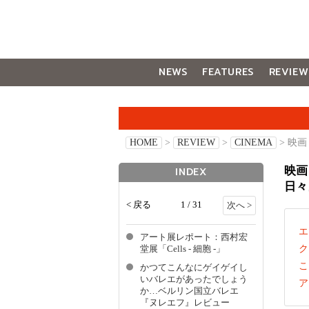
NEWS
FEATURES
REVIEW
GALLERY
HOME
>
REVIEW
>
CINEMA
> 映
映画
INDEX
日々
< 戻る
1 / 31
次へ >
エ
アート展レポート：西村宏
ク
堂展「Cells - 細胞 -」
こ
かつてこんなにゲイゲイし
いバレエがあったでしょう
ア
か…ベルリン国立バレエ
『ヌレエフ』レビュー