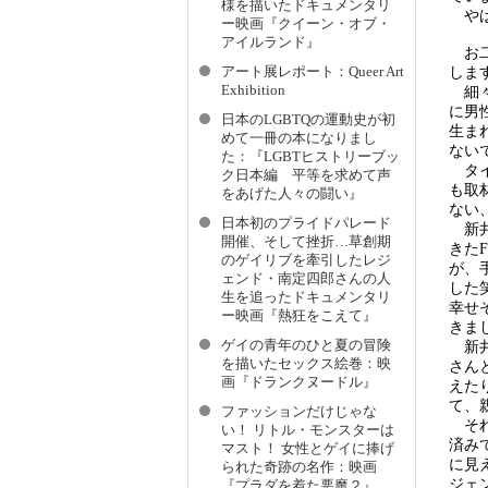
様を描いたドキュメンタリ
やは
ー映画『クイーン・オブ・
アイルランド』
お二
しま
アート展レポート：Queer Art
Exhibition
細々
に男
日本のLGBTQの運動史が初
生ま
めて一冊の本になりまし
ない
た：『LGBTヒストリーブッ
タイ
ク日本編 平等を求めて声
も取
をあげた人々の闘い』
ない
日本初のプライドパレード
新井
開催、そして挫折…草創期
きた
のゲイリブを牽引したレジ
が、
ェンド・南定四郎さんの人
した
生を追ったドキュメンタリ
幸せ
ー映画『熱狂をこえて』
きま
ゲイの青年のひと夏の冒険
新井
を描いたセックス絵巻：映
さん
画『ドランクヌードル』
えた
て、
ファッションだけじゃな
それ
い！ リトル・モンスターは
済み
マスト！ 女性とゲイに捧げ
に見
られた奇跡の名作：映画
ジェ
『プラダを着た悪魔２』