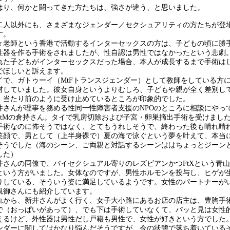
り、何かと闘ってきた方たちは、強さが違う、と思いました。
人以外にも、さまざまなジェンダー／セクシュアリティの方たちが登
す。
老師という香港で活動するインターセックスの方は、子どもの頃に勝
性器を作る手術をされましたが、性自認は男性ではなかったという悲劇
れた子どもがインターセックスだった場合、本人が成長するまで手術は
でほしいと訴えます。
で、ガトゥーイ（MtFトランスジェンダー）として教師をしている方
材していました。彼女自身というよりむしろ、子どもや親が全く差別し
、当たり前のように受け止めているところが印象的でした。
さんが理事を務める性同一性障害者支援のNPOのところに相談にやっ
FtMの倉持さん。タイで乳房切除および子宮・卵巣摘出手術を受けまし
手術なのに怖そうではなく、とてもうれしそうで、終わった後も晴れ晴
笑顔で、男として（上半身裸で）夏の海で泳ぐという夢を叶えて、本当
そうでした（海のシーン、ご両親と対話するシーンははちょっとジーン
した）
さんの同僚で、バイセクシュアル寄りのレズビアンかつFtXという青山
という方がいました。女体なのですが、男性ホルモンを投与し、ヒゲが
りしている、そういう姿に満足しているようです。女性のパートナーが
親御さんにも紹介しています。
から、新井さんがよく行く、女子大小路にあるお店の店主は、豊胸手
で（おっぱいがあって）、でも下は手術していなくて、パッと見は女性
えるけど、外性器は男性だし戸籍も男性で、女性が好きという方でした
ンダーに関してはかなり悩んだそうですが、今の状態で落ち着いている