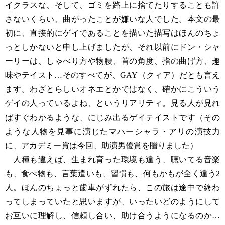
イクラスな、そして、ゴミを路上に捨てたりすることも許
さないくらい、曲がったことが嫌いな人でした。本文の最
初に、直接的にゲイであることを描いた描写はほんのちょ
っとしかないと申し上げましたが、それ以前にドン・シャ
ーリーは、しゃべり方や物腰、首の角度、指の曲げ方、趣
味やテイスト…そのすべてが、GAY（クィア）だとも言え
ます。わざとらしいオネエとかではなく、確かにこういう
ゲイの人っているよね、というリアリティ。見る人が見れ
ばすぐわかるような、にじみ出るゲイテイストです（その
ような人物を見事に演じたマハーシャラ・アリの演技力
に、アカデミー賞は今回、助演男優賞を贈りました）
人種も違えば、生まれ育った環境も違う、聴いてる音楽
も、食べ物も、言葉遣いも、習慣も、何もかもが全く違う2
人。ほんのちょっと歯車がずれたら、この旅は途中で終わ
ってしまっていたと思いますが、いったいどのようにして
お互いに理解し、信頼し合い、助け合うようになるのか…