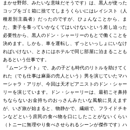
まかせ野郎、みたいな意味だそうです）は、黒人が使った
コップをゴミ箱に捨ててしまうくらいにはレイシスト（人
種差別主義者）だったのですが、ひょんなことから、ま
た、妻子を養っていかなくてはいけないという差し迫った
必要性から、黒人のドン・シャーリーのもとで働くことを
決めます。しかも、車を運転し、ずっといっしょにいなけ
ればいけない、ときにはホテルで同じ部屋に泊まることも
あるという仕事です。
『ムーンライト』で、あの子ども時代のリトルを助けてく
れた（でも仕事は麻薬の売人という）男を演じていたマハ
ーシャラ・アリが、今回は天才ピアニストのドン・シャー
リーを演じています。ドン・シャーリーは、最初こそ鼻持
ちならないお金持ちのおっさんみたいな風貌に見えます
が、いざ旅が始まると、物静かで、繊細で、フライドチキ
ンなどという庶民の食べ物を口にしたことがないくらい
（トニーに無理やり食べさせられるシーンが傑作です）ハ