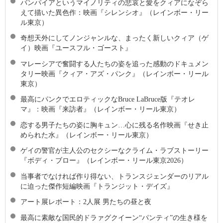
バンパイアというマイノリティの悲哀と愛をクィアになぞら
えて描いた異色作：映画『シレンシオ』（レインボー・リー
ル東京）
奇想天外にしてノンジャンルな、まったく新しいクィア（ゲ
イ）映画『ユースフル・ゴースト』
マレーシアで奮闘する人たちの姿を追った感動のドキュメン
タリー映画『クィア・アズ・パンク』（レインボー・リール
東京）
最高にパンクでエロティックなBruce LaBruce版『テオレ
マ』：映画『来訪者』（レインボー・リール東京）
恋する男子たちの姿に胸キュン…心に残る名作映画『せき止
められた水』（レインボー・リール東京）
ゲイの警官が主人公のセクシーなクライム・ラブストーリー
『ボディ・ブロー』（レインボー・リール東京2026）
当事者でなければ作り得ない、トランスジェンダーのリアル
に迫った傑作短編映画『トランジット・デイズ』
アート展レポート：2人展 男たちの昼と夜
最高に素敵な国⺠的ドラァグクイーン“パンティ”の生き様を