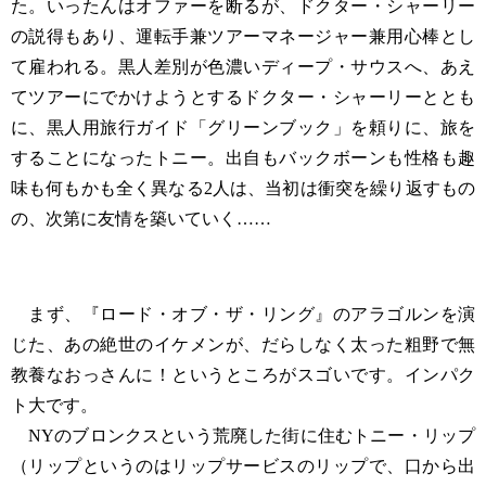
た。いったんはオファーを断るが、ドクター・シャーリー
の説得もあり、運転手兼ツアーマネージャー兼用心棒とし
て雇われる。黒人差別が色濃いディープ・サウスへ、あえ
てツアーにでかけようとするドクター・シャーリーととも
に、黒人用旅行ガイド「グリーンブック」を頼りに、旅を
することになったトニー。出自もバックボーンも性格も趣
味も何もかも全く異なる2人は、当初は衝突を繰り返すもの
の、次第に友情を築いていく……
まず、『ロード・オブ・ザ・リング』のアラゴルンを演
じた、あの絶世のイケメンが、だらしなく太った粗野で無
教養なおっさんに！というところがスゴいです。インパク
ト大です。
NYのブロンクスという荒廃した街に住むトニー・リップ
（リップというのはリップサービスのリップで、口から出