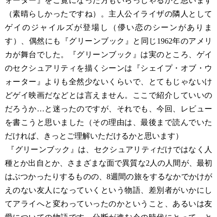
ォーター』をご覧になった方もいらっしゃるかと思います
（素晴らしかったですね）。主人公イライザの隣人として
ゲイのジャイルズが登場し（儚い恋のシーンがありま
す）、偶然にも『グリーンブック』と同じ1962年のアメリ
カが舞台でした。『グリーンブック』は実のところ、ゲイ
のセクシュアリティを描くシーンは『シェイプ・オブ・ウ
ォーター』よりも全然少ないくらいで、とてもじゃないけ
どゲイ映画だなどとは言えません。ここで紹介していいの
だろうか…と迷ったのですが、それでも、今回、レビュー
を書こうと思いました（その理由は、最後まで読んでいた
だければ、きっとご理解いただけるかと思います）
『グリーンブック』は、セクシュアリティだけではなく人
種とか出自とか、さまざまな面で異質な2人の人間が、最初
はぶつかったりするものの、8週間の旅をするなかでかけが
えのない友人になっていくという物語、差別者がいかにし
てアライへと変わっていったのかということ、あるいは友