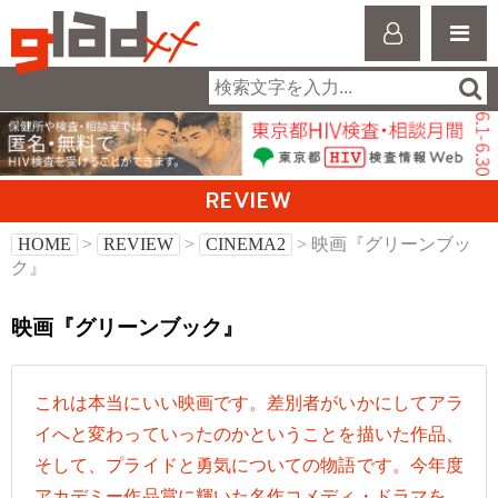
REVIEW
HOME
>
REVIEW
>
CINEMA2
> 映画『グリーンブッ
ク』
映画『グリーンブック』
これは本当にいい映画です。差別者がいかにしてアラ
イへと変わっていったのかということを描いた作品、
そして、プライドと勇気についての物語です。今年度
アカデミー作品賞に輝いた名作コメディ・ドラマを、