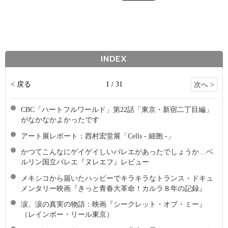
INDEX
< 戻る
1 / 31
次へ >
CBC「ハートフルワールド」第22話「東京・新宿二丁目編」
がなかなかよかったです
アート展レポート：西村宏堂展「Cells - 細胞 -」
かつてこんなにゲイゲイしいバレエがあったでしょうか…ベ
ルリン国立バレエ『ヌレエフ』レビュー
メキシコから届いたハッピーでキラキラなトランス・ドキュ
メンタリー映画『きっと青春大革命！カルラ８年の記録』
涙、涙の真実の物語：映画『シークレット・オブ・ミー』
（レインボー・リール東京）