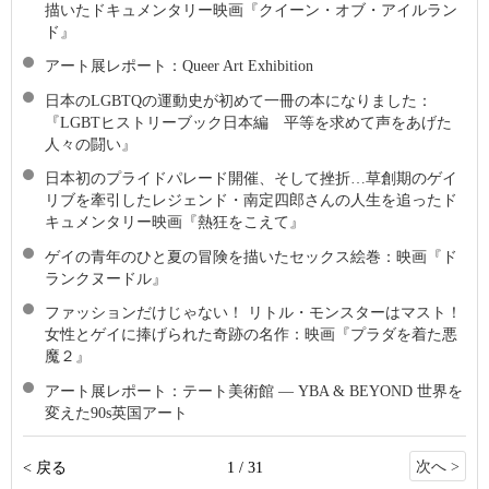
描いたドキュメンタリー映画『クイーン・オブ・アイルラン
ド』
アート展レポート：Queer Art Exhibition
日本のLGBTQの運動史が初めて一冊の本になりました：
『LGBTヒストリーブック日本編 平等を求めて声をあげた
人々の闘い』
日本初のプライドパレード開催、そして挫折…草創期のゲイ
リブを牽引したレジェンド・南定四郎さんの人生を追ったド
キュメンタリー映画『熱狂をこえて』
ゲイの青年のひと夏の冒険を描いたセックス絵巻：映画『ド
ランクヌードル』
ファッションだけじゃない！ リトル・モンスターはマスト！
女性とゲイに捧げられた奇跡の名作：映画『プラダを着た悪
魔２』
アート展レポート：テート美術館 ― YBA & BEYOND 世界を
変えた90s英国アート
次へ >
< 戻る
1 / 31