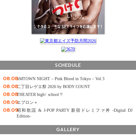
SCHEDULE
08.08
SMTOWN NIGHT – Pink Blood in Tokyo – Vol.3
08.08
二丁目レゲエ祭 2026 by BODY COUNT
08.08
THEATER high↑ school ‼
08.09
エプロン＋
08.09
昭和歌謡 & J-POP PARTY 新宿ドレミファ丼 -Digital DJ
Edition-
GALLERY