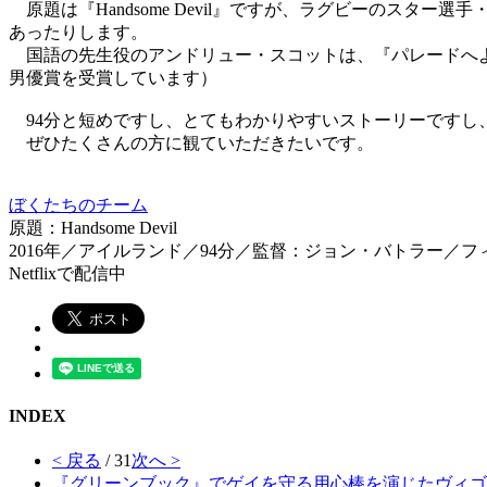
原題は『Handsome Devil』ですが、ラグビーのス
あったりします。
国語の先生役のアンドリュー・スコットは、『パレードへよ
男優賞を受賞しています）
94分と短めですし、とてもわかりやすいストーリーですし
ぜひたくさんの方に観ていただきたいです。
ぼくたちのチーム
原題：Handsome Devil
2016年／アイルランド／94分／監督：ジョン・バトラー
Netflixで配信中
INDEX
< 戻る
/ 31
次へ >
『グリーンブック』でゲイを守る用心棒を演じたヴィゴ