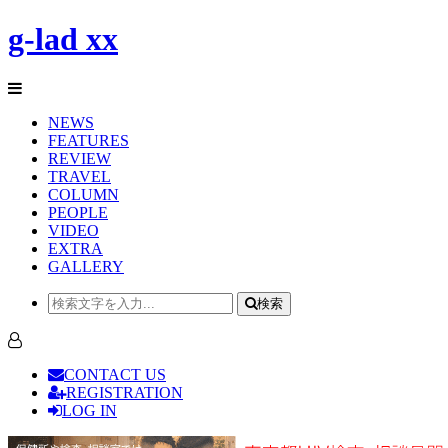
g-lad xx
NEWS
FEATURES
REVIEW
TRAVEL
COLUMN
PEOPLE
VIDEO
EXTRA
GALLERY
検索
CONTACT US
REGISTRATION
LOG IN