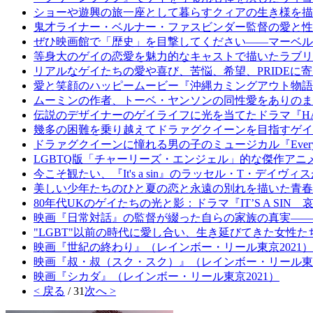
ショーや遊興の旅一座として暮らすクィアの生き様を描
鬼才ライナー・ベルナー・ファスビンダー監督の愛と性
ぜひ映画館で「歴史」を目撃してください――マーベル
等身大のゲイの恋愛を魅力的なキャストで描いたラブリ
リアルなゲイたちの愛や喜び、苦悩、希望、PRIDEに
愛と笑顔のハッピームービー『沖縄カミングアウト物語
ムーミンの作者、トーベ・ヤンソンの同性愛をありのまま
伝説のデザイナーのゲイライフに光を当てたドラマ『HAL
幾多の困難を乗り越えてドラァグクイーンを目指すゲイの男の子の実
ドラァグクイーンに憧れる男の子のミュージカル『Everybody's T
LGBTQ版「チャーリーズ・エンジェル」的な傑作アニメ『
今こそ観たい、『It's a sin』のラッセル・T・デ
美しい少年たちのひと夏の恋と永遠の別れを描いた青春映画――
80年代UKのゲイたちの光と影：ドラマ『IT’S A SIN
映画『日常対話』の監督が綴った自らの家族の真実――
"LGBT"以前の時代に愛し合い、生き延びてきた女性
映画『世紀の終わり』（レインボー・リール東京2021）
映画『叔・叔（スク・スク）』（レインボー・リール東京
映画『シカダ』（レインボー・リール東京2021）
< 戻る
/ 31
次へ >