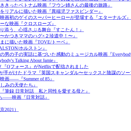
ききったベトナム映画『フウン姉さんの最後の旅路』
をリアルに描いた映画『異端児ファスビンダー』
映画初のゲイのスーパーヒーローが登場する『エターナルズ』
ーな映画『クロスローズ』
寄り添う、心揺さぶる舞台『すこたん！』
〜かつきママのハグ×２珍道中！〜』
に描いた映画『TOVE/トーベ』
STON/ホルストン』
話に基づいた感動のミュージカル映画『Everybody’s Talki
alking About Jamie』
Qフォース』がNetflixで配信されました
イヴィスが手がけたドラマ『英国スキャンダル〜セックスと陰謀のソ
『Summer of 85』
 哀しみの天使たち』
『筆録 日常対話 私と同性を愛する母と』
たち――映画『日常対話』
2021）