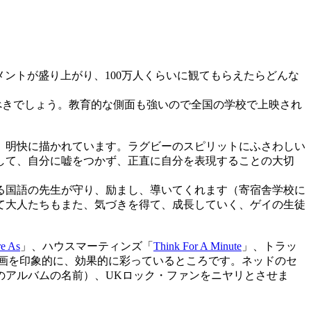
ントが盛り上がり、100万人くらいに観てもらえたらどんな
べきでしょう。教育的な側面も強いので全国の学校で上映され
、明快に描かれています。ラグビーのスピリットにふさわしい
して、自分に嘘をつかず、正直に自分を表現することの大切
る国語の先生が守り、励まし、導いてくれます（寄宿舎学校に
て大人たちもまた、気づきを得て、成長していく、ゲイの生徒
re As
」、ハウスマーティンズ「
Think For A Minute
」、トラッ
て、映画を印象的に、効果的に彩っているところです。ネッドのセ
ish』はブラーのアルバムの名前）、UKロック・ファンをニヤリとさせま