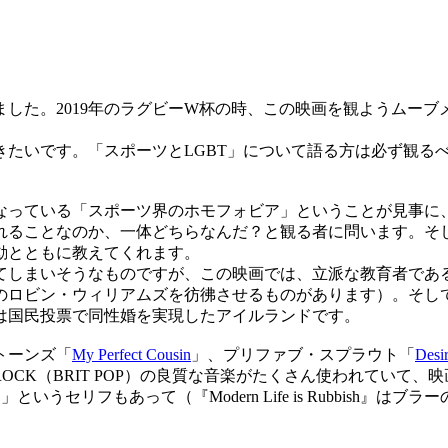
た。2019年のラグビーW杯の時、この映画を観ようムーブメ
たいです。「スポーツとLGBT」について語る方は必ず観る
っている「スポーツ界のホモフォビア」ということが見事に
れることなのか、一体どちらなんだ？と観る者に問います。そ
動とともに教えてくれます。
しまいそうなものですが、この映画では、立派な教育者であ
のロビン・ウィリアムズを彷彿させるものがあります）。そし
は国民投票で同性婚を実現したアイルランドです。
トーンズ「
My Perfect Cousin
」、プリファブ・スプラウト「
Desi
ROCK（BRIT POP）の良質な音楽がたくさん使われてい
ソだから）」というセリフもあって（『Modern Life is Rubb