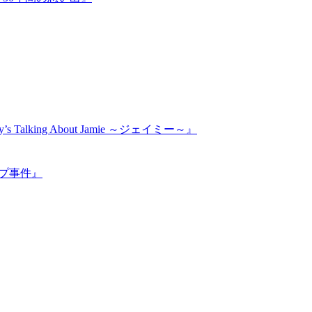
ng About Jamie ～ジェイミー～』
ープ事件』