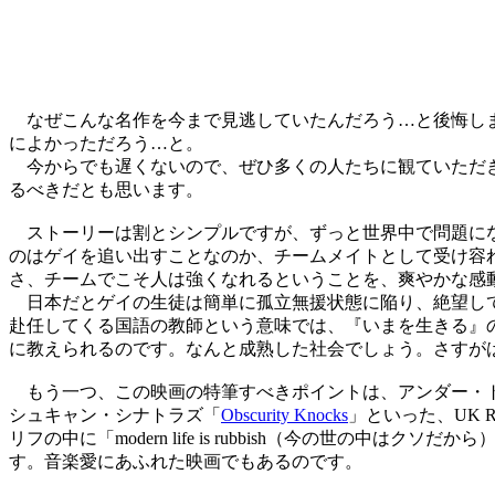
なぜこんな名作を今まで見逃していたんだろう…と後悔しまし
によかっただろう…と。
今からでも遅くないので、ぜひ多くの人たちに観ていただき
るべきだとも思います。
ストーリーは割とシンプルですが、ずっと世界中で問題にな
のはゲイを追い出すことなのか、チームメイトとして受け容
さ、チームでこそ人は強くなれるということを、爽やかな感
日本だとゲイの生徒は簡単に孤立無援状態に陥り、絶望して
赴任してくる国語の教師という意味では、『いまを生きる』
に教えられるのです。なんと成熟した社会でしょう。さすが
もう一つ、この映画の特筆すべきポイントは、アンダー・
シュキャン・シナトラズ「
Obscurity Knocks
」といった、UK 
リフの中に「modern life is rubbish（今の世の中はク
す。音楽愛にあふれた映画でもあるのです。