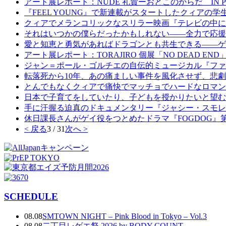
アート展レポート：NUDE 礼賛ーおとこのからだ IN Praise of Nu
『FEEL YOUNG』で新連載がスタートしたクィア
クィアでメランコリックなスリラー映画『テレビの中に
それはいつかの僕らだったかもしれない――全力で応援
愛と知恵と勇気があればドラゴンとも共生できる――ゲ
アート展レポート：TORAJIRO 個展「NO DEAD END
ジャン＝ポール・ゴルチエの自伝的ミュージカル『ファ
転落死から10年、あの痛ましい事件を風化させず、悲
とんでもなくクィアで痛快でマッチョでハードなロマン
日本で子育てをしていたり、子どもを授かりたいと望む
手に汗握る迫真のドキュメンタリー『ジャシー・スモレ
休日課長さんがゲイ役をつとめたドラマ『FOGDOG』
< 戻る
3 / 31
次へ >
SCHEDULE
08.08
SMTOWN NIGHT – Pink Blood in Tokyo – Vol.3
08.08
二丁目レゲエ祭 2026 by BODY COUNT