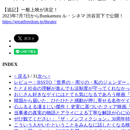
【追記】一般上映が決定！
2023年7月7日からBunkamura ル・シネマ 渋谷宮下で公開！
https://greatfreedom.jp/theater
INDEX
< 戻る
3 / 31
次へ >
レビュー：BSSTO「世界の・周りの・私のジェンダー
たとえ社会の理解が進んでも法制度が守ってくれなかったらこ
おじさん好きなゲイにはとても気になるであろう映画『
韓国から届いた、ひたひたと感動が押し寄せる名作ゲイ
心ふるえる凄まじい傑作！ 史実に基づいたクィア映画
当事者の真実の物語とアライによる丁寧な解説が心に沁
ぜひ観てください：『ザ・ノンフィクション』30周年
こういう人がいたということをみんなに話したくなる映