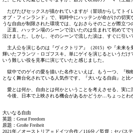
たびたびセックスが描かれていますが（冒頭からしてトイレ
オブ・フィンランド』で、戦時中にハッテンが命がけの切実
うな自由が制限された環境では、なおさらそのことが際立つ
正直、ハッテン場のシーンで泣いたのは生まれて初めてで
泣けました。しかし、そのシーンで流した涙は、すぐに引い
主人公を演じるのは『ヴィクトリア』（2015）や『未来を乗
輝いたフランツ・ロゴフスキ。単にゲイを演じるというだけ
いう難しい役を見事に演じていたと感じました。
獄中でのゲイの愛を描いた名作といえば、もう一つ、『蜘蛛女
となく舞台化されている人気作です。『大いなる自由』と比
愛とは何か、自由とは何かということを考えさせる、実に深
今後、日本で上映される機会があるかどうか…ちょっとわか
大いなる自由
英題：Great Freedom
原題：Große Freiheit
2021年／オーストリア＝ドイツ合作／116分／監督：セバス