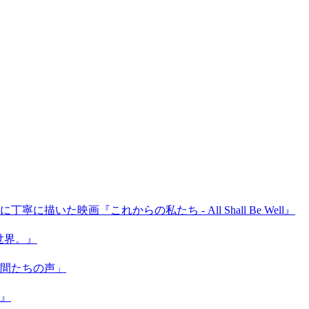
画『これからの私たち - All Shall Be Well』
世界。』
間たちの声」
』