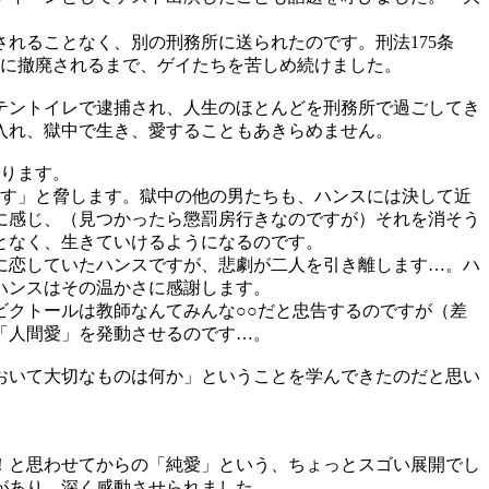
れることなく、別の刑務所に送られたのです。刑法175条
9年に撤廃されるまで、ゲイたちを苦しめ続けました。
テントイレで逮捕され、人生のほとんどを刑務所で過ごしてき
入れ、獄中で生き、愛することもあきらめません。
ります。
殺す」と脅します。獄中の他の男たちも、ハンスには決して近
に感じ、（見つかったら懲罰房行きなのですが）それを消そう
となく、生きていけるようになるのです。
に恋していたハンスですが、悲劇が二人を引き離します…。ハ
ハンスはその温かさに感謝します。
ビクトールは教師なんてみんな○○だと忠告するのですが（差
「人間愛」を発動させるのです…。
おいて大切なものは何か」ということを学んできたのだと思い
！と思わせてからの「純愛」という、ちょっとスゴい展開でし
があり、深く感動させられました。