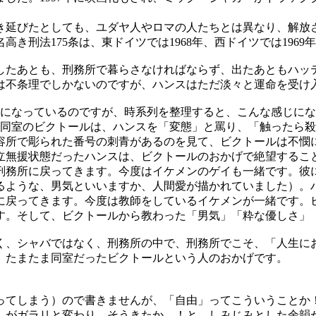
延びたとしても、ユダヤ人やロマの人たちとは異なり、解放さ
き刑法175条は、東ドイツでは1968年、西ドイツでは196
たあとも、刑務所で暮らさなければならず、出たあともハッ
は不条理でしかないのですが、ハンスはただ淡々と運命を受け
になっているのですが、時系列を整理すると、こんな感じにな
った同室のビクトールは、ハンスを「変態」と罵り、「触ったら
容所で彫られた番号の刺青があるのを見て、ビクトールは不憫
立無援状態だったハンスは、ビクトールのおかげで絶望するこ
び刑務所に戻ってきます。今度はイケメンのゲイも一緒です。彼
るような、男気といいますか、人間愛が描かれていました）。
に戻ってきます。今度は教師をしているイケメンが一緒です。
す。そして、ビクトールから教わった「男気」「粋な優しさ」
、シャバではなく、刑務所の中で、刑務所でこそ、「人生に
、たまたま同室だったビクトールという人のおかげです。
てしまう）ので書きませんが、「自由」ってこういうことか
）がガラリと変わり、そうきたか…！と。しみじみとした余韻