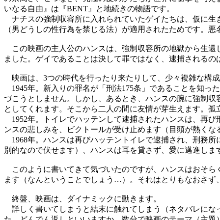
いなる自由』は『BENT』と地続きの物語です。
ナチスの強制収容所に入れられていたゲイたちは、仮に生き
（男どうしの性行為を禁じる法）が適用されたためです。悪名高
この映画の主人公のハンスは、強制収容所の地獄から生還し
ました。ゲイであることは決して罪ではなく、逮捕されるの
映画は、3つの時代を行ったり来たりして、少々複雑な構成
1945年。新入りの罪名が「刑法175条」であることを知
づこうとしません。しかし、あるとき、ハンスの腕に強制収
としてくれます。そこから二人の間に友情が芽生えます。孤
1952年。トイレでハッテンして逮捕されたハンスは、再
ンスの悲しみを、ビクトールが受け止めます（目頭が熱くな
1968年。ハンスは再びハッテントイレで逮捕され、刑務所
別的なので伏せます）、ハンスは耳を貸さず、愛に邁進しま
このように書いてきて気づいたのですが、ハンスはおそらく
ます（なんということでしょう…）。それはとりもなおさず
終盤、映画は、ダイナミックに動きます。
詳しく書いてしまうと結末に触れてしまう（ネタバレになっ
た。どんでん返しといいますか、数分で映画のテーマ（主題