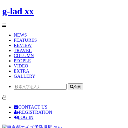
g-lad xx
NEWS
FEATURES
REVIEW
TRAVEL
COLUMN
PEOPLE
VIDEO
EXTRA
GALLERY
検索
CONTACT US
REGISTRATION
LOG IN