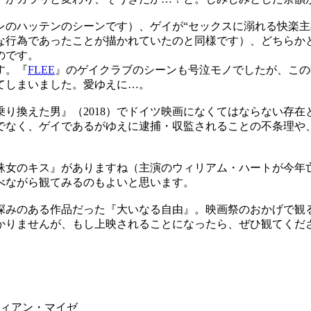
のハッテンのシーンです）、ゲイが“セックスに溺れる快楽主
な行為であったことが描かれていたのと同様です）、どちらか
のです。
す。『
FLEE
』のゲイクラブのシーンも号泣モノでしたが、この
てしまいました。愛ゆえに…。
り換えた男』（2018）でドイツ映画になくてはならない存在
でなく、ゲイであるがゆえに逮捕・収監されることの不条理や
のキス』がありますね（主演のウィリアム・ハートが今年亡くな
べながら観てみるのもよいと思います。
みのある作品だった『大いなる自由』。映画祭のおかげで観
りませんが、もし上映されることになったら、ぜひ観てくだ
ティアン・マイゼ