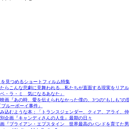
」を見つめるショートフィルム特集
んな悲劇に見舞われる…私たちが直面する現実をリアルに丁寧に描いた映
ベ・ラ・ミ 気になるあなた』
映画『あの時、愛を伝えられなかった僕の、3つの“もしも”の
『ブルーボーイ事件』
み込むような本：「トランスジェンダー、クィア、アライ、仲
特別企画『キャンディさんの人生』最期の日々
画『ブライアン・エプスタイン 世界最高のバンドを育てた男