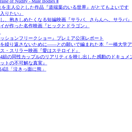
dity - Male Bodies Ⅱ
の学生を主人公とした作品『道端葉のいる世界』がとてもよいです
入りたい』
し、抱きしめたくなる短編映画『サラバ、さらんへ、サラバ』
イが作った名作映画『ヒックとドラゴン』
」
ッションフリークショー』プレミア公演レポート
劇を繰り返さないために――との願いで編まれた本『一橋大学ア
ス・スリラー映画『愛はステロイド』
4組の同性カップルのリアリティを映し出した感動のドキュメ
ットの不可解な真実』
第4話「泣きっ面に熊」