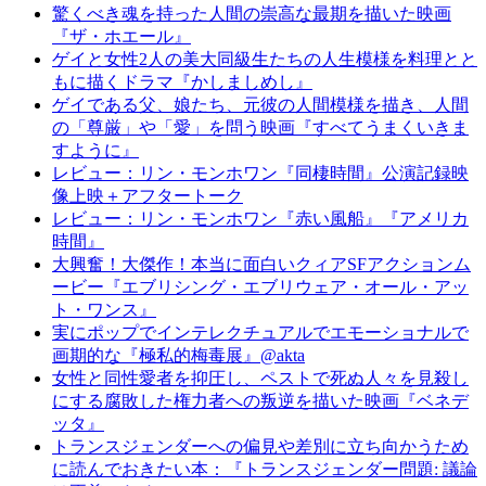
驚くべき魂を持った人間の崇高な最期を描いた映画
『ザ・ホエール』
ゲイと女性2人の美大同級生たちの人生模様を料理とと
もに描くドラマ『かしましめし』
ゲイである父、娘たち、元彼の人間模様を描き、人間
の「尊厳」や「愛」を問う映画『すべてうまくいきま
すように』
レビュー：リン・モンホワン『同棲時間』公演記録映
像上映＋アフタートーク
レビュー：リン・モンホワン『赤い風船』『アメリカ
時間』
大興奮！大傑作！本当に面白いクィアSFアクションム
ービー『エブリシング・エブリウェア・オール・アッ
ト・ワンス』
実にポップでインテレクチュアルでエモーショナルで
画期的な『極私的梅毒展』@akta
女性と同性愛者を抑圧し、ペストで死ぬ人々を見殺し
にする腐敗した権力者への叛逆を描いた映画『ベネデ
ッタ』
トランスジェンダーへの偏見や差別に立ち向かうため
に読んでおきたい本：『トランスジェンダー問題: 議論