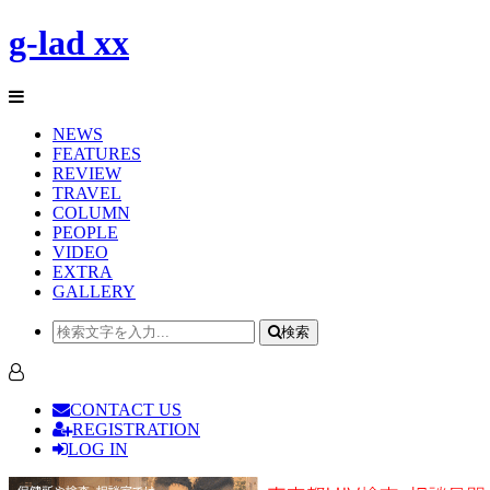
g-lad xx
NEWS
FEATURES
REVIEW
TRAVEL
COLUMN
PEOPLE
VIDEO
EXTRA
GALLERY
検索
CONTACT US
REGISTRATION
LOG IN