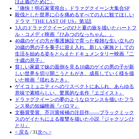
は正義のために』
『痛快！明石家電視台』ドラァグクイーン大集合SP
殺伐とした世界に心を痛めるすべての人に観てほしい
ドラマ『THE LAST OF US』第3話
3人のドラァグクイーンのひと夏の旅を描いたハートフ
ル・コメディ映画『ひみつのなっちゃん。』
40歳のゲイの方が養護施設で育った複雑な生い立ちの
20歳の男の子を養子に迎え入れ、新しい家族としての
生活を始める姿をとらえたドキュメンタリー映画『二
十歳の息子』
貧しい家庭で妹の面倒を見る10歳のゲイの男の子が新
しい世界を切り開こうともがき、成長していく様を描
いた映画『揺れるとき』
ゲイコミュニティへのリスペクトにあふれ、あらゆる
意味で素晴らしい、驚異的な名作『エゴイスト』
ドラァグクイーンの夢のようなロマンスを描いたフラ
ンス発の短編映画『パロマ』
文藝賞受賞、芥川賞候補の注目作――ブラックミック
スのゲイたちによる復讐を描いた小説『ジャクソンひ
とり』
< 戻る
/ 31
次へ >