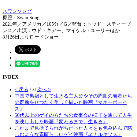
スワンソング
原題：Swan Song
2021年／アメリカ／105分／G／監督：トッド・スティーブ
ンス／出演：ウド・キアー、マイケル・ユーリーほか
8月26日よりロードショー
INDEX
< 戻る
/ 31
次へ >
中国で男娼として生きる主人公やその周囲の若者たち
の群像をせつなく美しく描いた映画『マネーボーイ
ズ』
50代以上のゲイの方たちの食事会の様子を通じて人生
を映し出した映画『変わるまで、生きる』
これまで見捨てられがちだった人々をも包み込んで慈
しむような素晴らしいゲイ映画『老ナルキソス』