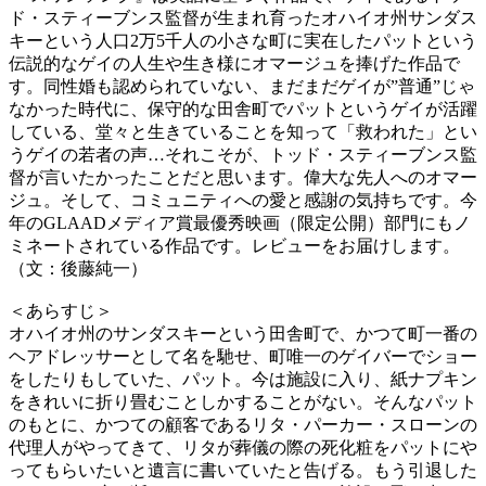
ド・スティーブンス監督が生まれ育ったオハイオ州サンダス
キーという人口2万5千人の小さな町に実在したパットという
伝説的なゲイの人生や生き様にオマージュを捧げた作品で
す。同性婚も認められていない、まだまだゲイが”普通”じゃ
なかった時代に、保守的な田舎町でパットというゲイが活躍
している、堂々と生きていることを知って「救われた」とい
うゲイの若者の声…それこそが、トッド・スティーブンス監
督が言いたかったことだと思います。偉大な先人へのオマー
ジュ。そして、コミュニティへの愛と感謝の気持ちです。今
年のGLAADメディア賞最優秀映画（限定公開）部門にもノ
ミネートされている作品です。レビューをお届けします。
（文：後藤純一）
＜あらすじ＞
オハイオ州のサンダスキーという田舎町で、かつて町一番の
ヘアドレッサーとして名を馳せ、町唯一のゲイバーでショー
をしたりもしていた、パット。今は施設に入り、紙ナプキン
をきれいに折り畳むことしかすることがない。そんなパット
のもとに、かつての顧客であるリタ・パーカー・スローンの
代理人がやってきて、リタが葬儀の際の死化粧をパットにや
ってもらいたいと遺言に書いていたと告げる。もう引退した