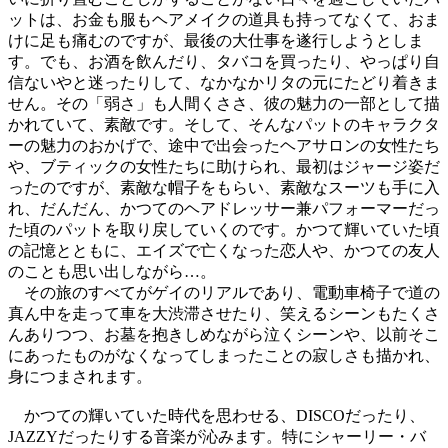
ットは、お金も服もヘアメイクの道具も持ってなくて、おま
けに足も痛むのですが、最後の大仕事を遂行しようとしま
す。でも、お酒を飲んだり、タバコを買ったり、やっぱり自
信ないやと迷ったりして、なかなかリタの元にたどり着きま
せん。その「弱さ」も人間くささ、彼の魅力の一部として描
かれていて、素敵です。そして、そんなパットのキャラクタ
ーの魅力のおかげで、途中で出会ったヘアサロンの女性たち
や、ブティックの女性たちに助けられ、最初はジャージ姿だ
ったのですが、素敵な帽子をもらい、素敵なスーツも手に入
れ、だんだん、かつてのヘアドレッサー兼パフォーマーだっ
た頃のパットを取り戻していくのです。かつて輝いていた頃
の記憶とともに、エイズで亡くなった恋人や、かつての友人
のことも思い出しながら…。
その旅のすべてがゲイのリアルであり、電動車椅子で道の
真ん中を走って車を大渋滞させたり、笑えるシーンもたくさ
んありつつ、お墓を抱きしめながら泣くシーンや、以前そこ
にあったものがなくなってしまったことの寂しさも描かれ、
身につまされます。
かつての輝いていた時代を思わせる、DISCOだったり、
JAZZYだったりする音楽が沁みます。特にシャーリー・バ