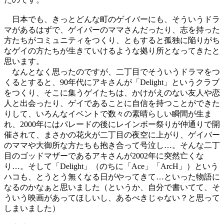
日本でも、きっとどんな町のゲイバーにも、そういうドラ
マがあるはずで、ゲイバーのママさんだったり、志を持った
方たちがコミュニティをつくり、ともすると孤独に陥りがち
なゲイの方たちが生きていけるような拠り所となってきたと
思います。
なんとなく思ったのですが、二丁目でそういうドラマをつ
くるとすると、90年代にアキさんが「Delight」というクラブ
をつくり、そこに集うゲイたちは、かけがえのない友人や恋
人と出会ったり、ゲイであることに自信を持つことができた
りして、いろんなイベントで数々の素晴らしい瞬間が生ま
れ、2000年にはパレードの後にレインボー祭りが仲通りで開
催されて、まさかの花火が二丁目の夜空に上がり、ゲイバー
のママや大御所な方たちも抱き合って号泣し…。そんな二丁
目のゴッドマザーであるアキさんが2002年に突然亡くな
り…。そして「Delight」（のちに「Ace」「ArcH」）という
ハコも、とうとう無くなる日がやってきて…といった物語に
なるのかなぁと思いました（というか、自分で書いてて、そ
ういう映画があってほしいし、あるべきじゃない？と思って
しまいました）