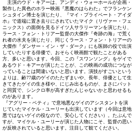
主演のウド・キアーは、アンディ・ウォーホールが企画・
製作した異色のホラー映画『悪魔のはらわた』でフランケン
シュタイン博士を演じたり、『マイ・プライベート・アイダ
ホ』で道端に置き去りにされていたマイク（リヴァー・フェ
ニックス）の面倒を見るドイツ人サラリーマンを演じたり、
ラース・フォン・トリアー監督の大傑作『奇跡の海』で荒く
れ者の水夫を演じたり、同じくラース・フォン・トリアーの
大傑作『ダンサー・イン・ザ・ダーク』にも医師の役で出演
していたりする俳優で、おそらく映画館で観たことがある
方、多いと思います。今回、この『スワンソング』をゲイで
あるウド・キアーが演じたことが、この映画の成功につなが
っていることは間違いないと思います。演技がすごいという
よりは、齢77歳のゲイのたたずまいや、長年、俳優として生
きてきたゲイの生き様や、にじみ出るものが、まさにパット
と同質で、シンクロ率が高すぎたんじゃないかと思わせるも
のがあります。
『アグリー・ベティ』で意地悪なゲイのアシスタントを演
じていたマイケル・ユーリーも出演しています（今回は意地
悪ではないゲイの役なので、安心してください）。たぶんで
すが、マイケル・ユーリーが演じた人物にこそ、監督の思い
が反映されていると思います。注目して観てください。