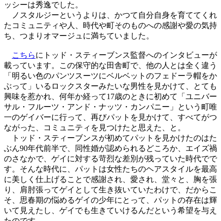
ッシーは秀逸でした。
ノスタルジーというよりは、かつて自分自身を育ててくれ
たコミュニティや人、時代や町そのものへの感謝や愛の気持
ち、つまりオマージュに満ちていました。
こちら
にトッド・スティーブンス監督へのインタビューが
載っています。この保守的な田舎町で、他の人とは全く違う
「明るい色のパンツスーツにベルベットのフェドーラ帽をか
ぶって」いるロックスターみたいな男性を見かけて、とても
興味を惹かれ、何年か経って17歳のときに初めて「ユニバー
サル・フルーツ・アンド・ナッツ・カンパニー」という町唯
一のゲイバーに行って、再びパットを見かけて、すべてがつ
ながった、コミュニティを見つけたと思えた、と。
トッド・スティーブンスが初めてパットを見かけたのはた
ぶん90年代前半で、同性婚が認められるどころか、エイズ禍
のさなかで、ゲイに対する苛烈な差別が残っていた時代でで
す。そんな時代に、パットは女性たちのヘアスタイルを最高
に美しく仕上げることで感謝され、愛され、堂々と、胸を張
り、肩肘張ってゲイとして生き抜いていたわけで、だからこ
そ、思春期の悩めるゲイの少年にとって、パットの存在は輝
いて見えたし、ゲイでも生きていけるんだという希望を与え
たのです。