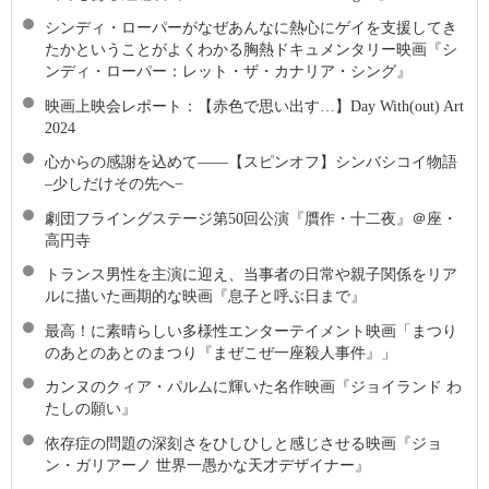
シンディ・ローパーがなぜあんなに熱心にゲイを支援してき
たかということがよくわかる胸熱ドキュメンタリー映画『シ
ンディ・ローパー：レット・ザ・カナリア・シング』
映画上映会レポート：【赤色で思い出す…】Day With(out) Art
2024
心からの感謝を込めて――【スピンオフ】シンバシコイ物語
–少しだけその先へ−
劇団フライングステージ第50回公演『贋作・十二夜』＠座・
高円寺
トランス男性を主演に迎え、当事者の日常や親子関係をリア
ルに描いた画期的な映画『息子と呼ぶ日まで』
最高！に素晴らしい多様性エンターテイメント映画「まつり
のあとのあとのまつり『まぜこぜ一座殺人事件』」
カンヌのクィア・パルムに輝いた名作映画『ジョイランド わ
たしの願い』
依存症の問題の深刻さをひしひしと感じさせる映画『ジョ
ン・ガリアーノ 世界一愚かな天才デザイナー』