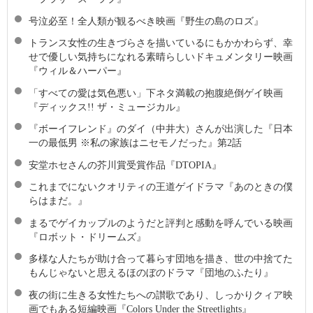
号泣必至！全人類が観るべき映画『野生の島のロズ』
トランス女性の生きづらさを描いているにもかかわらず、幸
せで優しい気持ちになれる素晴らしいドキュメンタリー映画
『ウィル＆ハーパー』
「すべての愛は気色悪い」下ネタ満載の抱腹絶倒ゲイ映画
『ディックス!! ザ・ミュージカル』
『ボーイフレンド』のダイ（中井大）さんが出演した『日本
一の最低男 ※私の家族はニセモノだった』第2話
安堂ホセさんの芥川賞受賞作品『DTOPIA』
これまでにないクオリティの王道ゲイドラマ『あのときの僕
らはまだ。』
まるでゲイカップルのようだと評判と感動を呼んでいる映画
『ロボット・ドリームズ』
多様な人たちが助け合って暮らす団地を描き、世の中捨てた
もんじゃないと思えるほのぼのドラマ『団地のふたり』
夜の街に生きる女性たちへの讃歌であり、しっかりクィア映
画でもある短編映画『Colors Under the Streetlights』