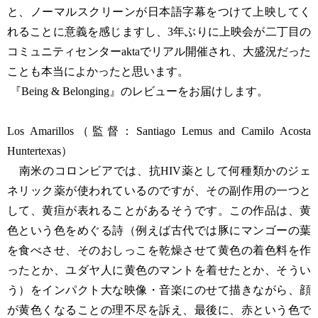
と、ノーマルスクリーンが日本語字幕をつけて上映してく
れることに意義を感じますし、3年ぶりに上映会が二丁目の
コミュニティセンターaktaでリアル開催され、大盛況だった
ことも本当によかったと思います。
『Being & Belonging』のレビューをお届けします。
Los Amarillos（監督：Santiago Lemus and Camilo Acosta
Huntertexas）
南米のコロンビアでは、抗HIV薬として何種類かのジェ
ネリック薬が使われているのですが、その副作用の一つと
して、黄疸が表れることがあるそうです。この作品は、黄
色という色をめぐる詩（例えば古代では豚にマンゴーの葉
を食べさせ、そのおしっこを乾燥させて黄色の着色料を作
ったとか、ユダヤ人に黄色のマントを着せたとか、そうい
う）をインパクト大な映像・音楽にのせて描きながら、顔
が黄色くなることの理不尽を訴え、最後に、赤という色で