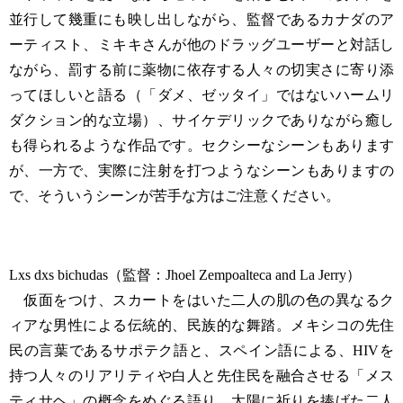
並行して幾重にも映し出しながら、監督であるカナダのア
ーティスト、ミキキさんが他のドラッグユーザーと対話し
ながら、罰する前に薬物に依存する人々の切実さに寄り添
ってほしいと語る（「ダメ、ゼッタイ」ではないハームリ
ダクション的な立場）、サイケデリックでありながら癒し
も得られるような作品です。セクシーなシーンもあります
が、一方で、実際に注射を打つようなシーンもありますの
で、そういうシーンが苦手な方はご注意ください。
Lxs dxs bichudas（監督：Jhoel Zempoalteca and La Jerry）
仮面をつけ、スカートをはいた二人の肌の色の異なるク
ィアな男性による伝統的、民族的な舞踏。メキシコの先住
民の言葉であるサポテク語と、スペイン語による、HIVを
持つ人々のリアリティや白人と先住民を融合させる「メス
ティサヘ」の概念をめぐる語り。太陽に祈りを捧げた二人