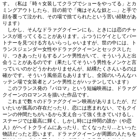
す。（私は「時々女装してクラブでショーをやってる」とカ
ミングアウトしたら、目の前で「俺はそんな奴と…」と手で
顔を覆って泣かれ、その場で捨てられたという苦い経験があ
ります）
しかし、そんなドラァグクイーンにも、ときには恋のチャ
ンスが巡ってくることがあります。ふつうにゲイとしてパー
トナーを見つける方もいらっしゃいますが、世の中には、ト
ランスジェンダー女性やドラァグクイーンとセックスした
り、つきあったりもするノンケ男性がいて、そういう人と出
会うことがあるのです（果たしてそういう男性をノンケと言
っていいのかどうかわかりませんが、結構たくさんいるのは
確かです。そういう風俗店もありますし、全国のいろんなハ
ッテン場で女装者とノンケ男性とがハッテンしています）
このフランス発の『パロマ』という短編映画は、ドラァグ
クイーンのロマンスを描いた作品です。
これまで数々のドラァグクイーン映画がありましたが、だ
いたいが孤高の存在だったり、恋には恵まれない、でもクイ
ーンの仲間たちがいるから支え合って強く生きていけるし、
ステージでは最高に輝く、しかし時には仲間の誰か（や恋
人）がヘイトクライムにあったり、亡くなったり…といった
物語だったと思います。ドラァグクイーンが周囲の人たちを