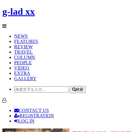
g-lad xx
NEWS
FEATURES
REVIEW
TRAVEL
COLUMN
PEOPLE
VIDEO
EXTRA
GALLERY
検索
CONTACT US
REGISTRATION
LOG IN