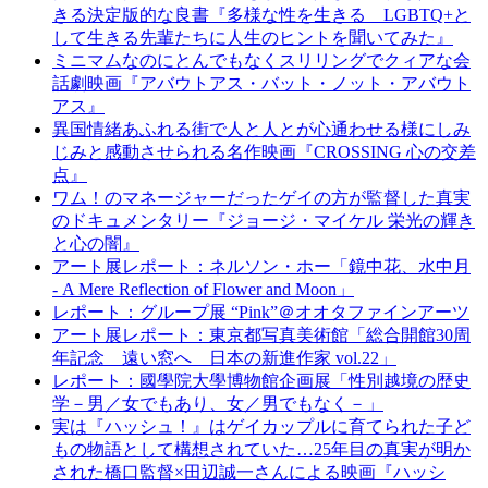
きる決定版的な良書『多様な性を生きる LGBTQ+と
して生きる先輩たちに人生のヒントを聞いてみた』
ミニマムなのにとんでもなくスリリングでクィアな会
話劇映画『アバウトアス・バット・ノット・アバウト
アス』
異国情緒あふれる街で人と人とが心通わせる様にしみ
じみと感動させられる名作映画『CROSSING 心の交差
点』
ワム！のマネージャーだったゲイの方が監督した真実
のドキュメンタリー『ジョージ・マイケル 栄光の輝き
と心の闇』
アート展レポート：ネルソン・ホー「鏡中花、水中月
- A Mere Reflection of Flower and Moon」
レポート：グループ展 “Pink”＠オオタファインアーツ
アート展レポート：東京都写真美術館「総合開館30周
年記念 遠い窓へ 日本の新進作家 vol.22」
レポート：國學院大學博物館企画展「性別越境の歴史
学－男／女でもあり、女／男でもなく－」
実は『ハッシュ！』はゲイカップルに育てられた子ど
もの物語として構想されていた…25年目の真実が明か
された橋口監督×田辺誠一さんによる映画『ハッシ