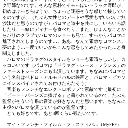
ク野郎なのです。そんな素朴でイモっぽいトラック野郎が、
初めはぶっきらぼうで、ちょっと迷惑そうな感じで接してい
るのですが、（たぶん女性とのデートや恋愛もずいぶんご無
沙汰だと思うのですが）パロマと道中を共にし、いろいろ話
したり、一緒にディナーを食べたり、また、ひょんなことか
らパリのクラブでパロマのショーも見て、すっかりパロマに
魅了されてしまうのです…。ああ、なんて素敵なロマンス。
夢のよう…一度でいいからこんな恋をしてみたかった…と身
悶えしました。
パロマのドラァグのスタイルもショーも素晴らしいし、カ
ッコいいです（パロマは「ドラァグ・レース・フランス」の
ファーストシーズンにも出演しています。ちなみにパロマと
いう名前はペドロ・アルモドバルの映画と、パロマ・ピカソ
にインスパイアされて名付けたんだそう）
音楽もフレンチなエレクトロポップで素敵です（最初に
「ピート・バーンズに捧げる」と書かれているので、たぶん
監督がそういう系の音楽が好きなんだと思います。ちなみに
主役のパロマを演じているのが監督です）
とても好きです。あと3回くらい観たいです。
マイ・フレンチ・フィルム・フェスティバル（MyFFF）