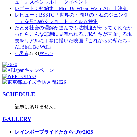
ュ！』スペシャルトークイベント
レポート：短編集「Meet Us Where We’re At」上映会
レビュー：BSSTO「世界の・周りの・私のジェンダ
ー」を見つめるショートフィルム特集
たとえ社会の理解が進んでも法制度が守ってくれなか
ったらこんな悲劇に見舞われる…私たちが直面する現
実をリアルに丁寧に描いた映画『これからの私たち -
All Shall Be Well』
< 戻る
2 / 31
次へ >
SCHEDULE
記事はありません。
GALLERY
レインボープライドたからづか2026