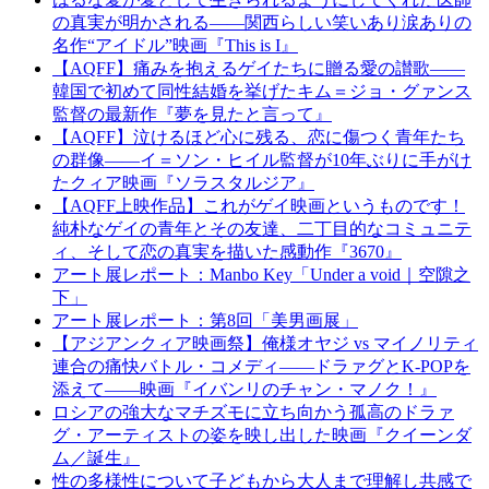
の真実が明かされる――関西らしい笑いあり涙ありの
名作“アイドル”映画『This is I』
【AQFF】痛みを抱えるゲイたちに贈る愛の讃歌――
韓国で初めて同性結婚を挙げたキム＝ジョ・グァンス
監督の最新作『夢を見たと言って』
【AQFF】泣けるほど心に残る、恋に傷つく青年たち
の群像――イ＝ソン・ヒイル監督が10年ぶりに手がけ
たクィア映画『ソラスタルジア』
【AQFF上映作品】これがゲイ映画というものです！
純朴なゲイの青年とその友達、二丁目的なコミュニテ
ィ、そして恋の真実を描いた感動作『3670』
アート展レポート：Manbo Key「Under a void｜空隙之
下」
アート展レポート：第8回「美男画展」
【アジアンクィア映画祭】俺様オヤジ vs マイノリティ
連合の痛快バトル・コメディ――ドラァグとK-POPを
添えて――映画『イバンリのチャン・マノク！』
ロシアの強大なマチズモに立ち向かう孤高のドラァ
グ・アーティストの姿を映し出した映画『クイーンダ
ム／誕生』
性の多様性について子どもから大人まで理解し共感で