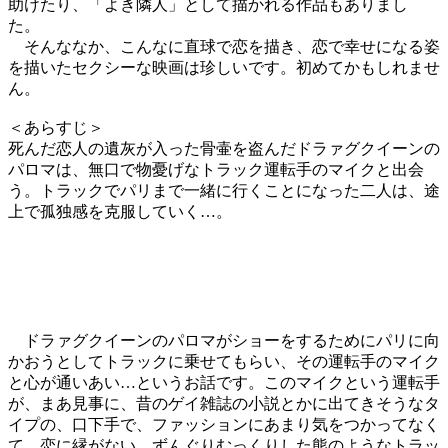
助けたり、「よき隣人」として描かれる作品もありまし
た。
そんななか、こんなに直球で恋を描き、恋で幸せになる姿
を描いたセクシーな映画は珍しいです。初めてかもしれませ
ん。
＜あらすじ＞
死んだ恋人の遺灰が入った骨壷を盗んだドラァグクイーンの
パロマは、無口で物憂げなトラック運転手のマイクと出会
う。トラックでパリまで一緒に行くことになった二人は、途
上で孤独感を克服していく…。
ドラァグクイーンのパロマがショーをするためにパリに向
かおうとしてトラックに乗せてもらい、その運転手のマイク
と心が通いあい…というお話です。このマイクという運転手
が、まあ見事に、昔のゲイ雑誌の小説とかに出てきそうなタ
イプの、口下手で、ファッションにあまり気をつかってなく
て、恋に縁がない、ずんぐりむっくりした熊のようなトラッ