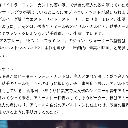
画『ペトラ・フォン・カントの苦い涙』で監督の恋人の役を演じていた
ンナ・シグラが演じているところにオゾンのリスペクトが感じられま
ピルバーグ版『ウエスト・サイド・ストーリー』にリタ・モレノが出演
たように）。そのほか美青年アミール役のハリル・ガルビア、助手カー
ステファン・クレポンなど若手俳優たちが出演しています。
アスプレー』『ピンク・フラミンゴ』のジョン・ウォーターズ監督は
22年のベストシネマの1位に本作を選び、「圧倒的に最高の映画」と絶賛
ます。
らすじ＞
な映画監督ピーター・フォン・カントは、恋人と別れて激しく落ち込ん
。助手のカールをしもべのように扱いながら、事務所も兼ねたアパルト
暮らしている。ある日、3年ぶりに親友で大女優のシドニーが青年アミ
連れてやって来る。アミールに一目惚れしてしまうピーター。彼はアミ
魅力の虜になり、アミールを自分のアパルトマンに住まわせ、映画の世
躍できるように手助けするのだが…。