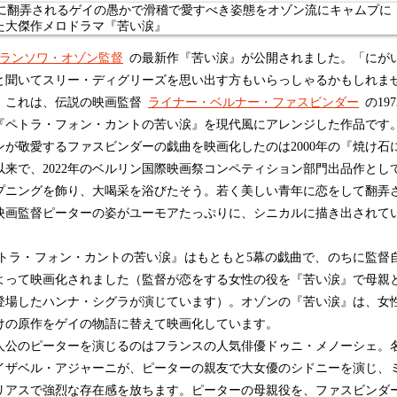
ランソワ・オゾン監督
の最新作『苦い涙』が公開されました。「にが
と聞いてスリー・ディグリーズを思い出す方もいらっしゃるかもしれま
、これは、伝説の映画監督
ライナー・ベルナー・ファスビンダー
の197
『ペトラ・フォン・カントの苦い涙』を現代風にアレンジした作品です
ンが敬愛するファスビンダーの戯曲を映画化したのは2000年の『焼け石
以来で、2022年のベルリン国際映画祭コンペティション部門出品作とし
プニングを飾り、大喝采を浴びたそう。若く美しい青年に恋をして翻弄
映画監督ピーターの姿がユーモアたっぷりに、シニカルに描き出されて
。
トラ・フォン・カントの苦い涙』はもともと5幕の戯曲で、のちに監督
よって映画化されました（監督が恋をする女性の役を『苦い涙』で母親
登場したハンナ・シグラが演じています）。オゾンの『苦い涙』は、女
けの原作をゲイの物語に替えて映画化しています。
公のピーターを演じるのはフランスの人気俳優ドゥニ・メノーシェ。
イザベル・アジャーニが、ピーターの親友で大女優のシドニーを演じ、
リアスで強烈な存在感を放ちます。ピーターの母親役を、ファスビンダ