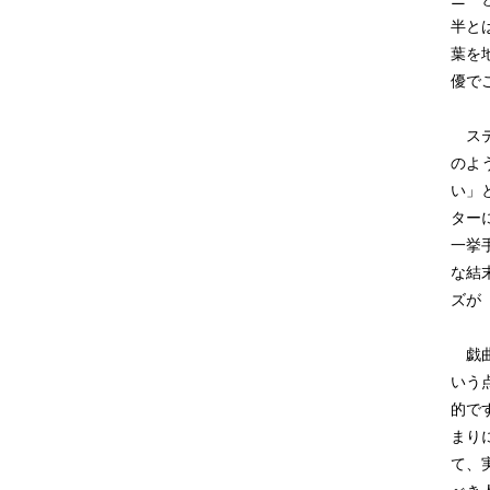
半と
葉を
優で
ステ
のよ
い」
ター
一挙
な結
ズが
戯曲
いう
的で
まり
て、