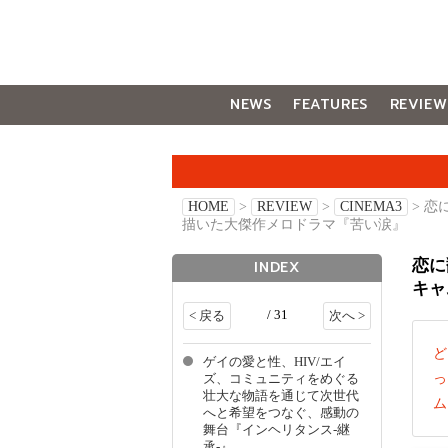
NEWS
FEATURES
REVIEW
GALLERY
HOME
>
REVIEW
>
CINEMA3
> 
描いた大傑作メロドラマ『苦い涙』
恋に
INDEX
キャ
/ 31
< 戻る
次へ >
ど
ゲイの愛と性、HIV/エイ
っ
ズ、コミュニティをめぐる
壮大な物語を通じて次世代
ム
へと希望をつなぐ、感動の
舞台『インヘリタンス-継
承-』