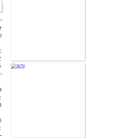
い
せ
2
。
に
て
さ
い
自
と
性
名
ミ
ー