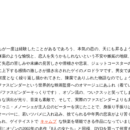
が一度は経験したことがあるであろう、本気の恋の、天にも昇るよ
麻薬のような愉悦と、恋人を失うかもしれないという不安や嫉妬の地獄
て失恋の苦しみや未練の見苦しさや滑稽さや悲哀、ジェットコースター
に上下する感情の激しさが描き出されたゲイのメロドラマです。男女で
何度となく繰り返し描かれてきた、陳腐でありふれた物語なのでしょ
ファスビンダーという世界的な映画監督へのオマージュにあふれ（着て
がファスビンダーそっくりです）、オゾン流の、ついクスッと笑ってし
うな演出が光り、音楽も素敵で、そして、実際のファスビンダーよりも
ドゥニ・メノーシェが主人公のピーターを演じたことで、身振り手振り
オーバーに、若いツバメに入れ込み、捨てられる中年男の悲哀がより苦
られ、ゲイテイストで
キャムプ
な快楽を堪能できる作品になっていま
同じオゾンの2002年の名作『8人の女たち』と同様、DVDを買って何度