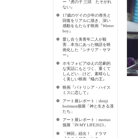
ー『虎の子 三頭 たそがれ
ない』
17歳のゲイの少年の喪失と
回復をリアルに描き、深い
感動をもたらす映画『Winter
boy』
愛し合う美青年二人が殺
害…本当にあった物語を映
画化した『シチリア・サマ
ー』
ホモフォビアゆえの悲劇的
な実話にもとづく、重くて
しんどい…けど、素晴らし
く美しい映画『蟻の王』
映画『パトリシア・ハイス
ミスに恋して』
アート展レポート：shinji
horimura個展「神と生きる漢
たち」
アート展レポート：moriuo
個展「IN MY LIFE2023」
「神回」続出！ ドラマ