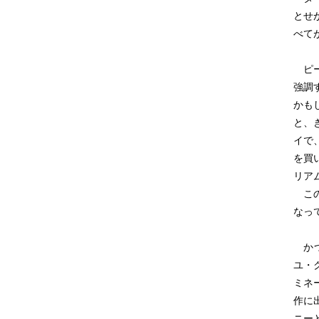
とせ
べて
ピー
強調
かも
と、
イで
を買
リア
この
なっ
か
ユ・
ミネ
作に
ニー