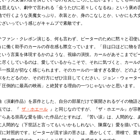
は思えない、劇中で言われる「会うたびに若々しくなるね」という褒め
地で行くような美魔女っぷり。衣装とか、身のこなしとか、いかにも大
ございっていう感じがキャムプで素敵です。
ファン・クレポン演じる、何も言わず、ピーターのために黙々と召使
うに働く助手のカールの存在感も際立っています。「目は口ほどに物を
という言葉を体現するかのような、視線の演技。カールがあそこまでピ
に尽くしているのは、愛しているからこそで、それに気づくと、カール
手一投足が切なく感じられます。そのカールの一途すぎる愛が、どのよ
末をたどるのか、その行方にぜひ注目してください。ジョン・ウォータ
「圧倒的に最高の映画」と絶賛する理由の一つじゃないかと思います。
（演劇作品）を原作とした、自分の部屋だけで展開されるゲイの物語
点では、『
ザ・ホエール
』と同じなのですが、『ザ・ホエール』が宗
すらある崇高な愛を描いた作品だとすれば、『苦い涙』は、人間的な、
に人間的な（下世話と言ってもいいかもしれない、陳腐な）愛を描いて
実に対照的です。ピーターが流す涙の苦さは、愚かしくて、滑稽で、愛