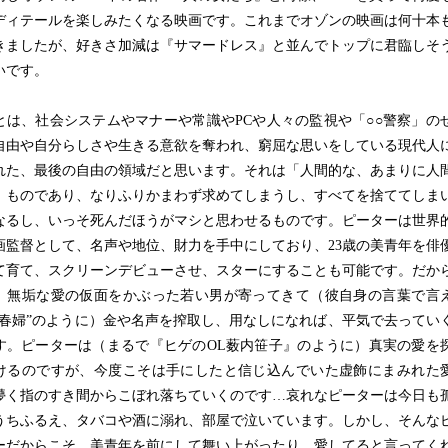
ディテールを楽しみたくなる映画です。これまでオゾンの映画は何十本
きましたが、好きさ加減は『サマードレス』と並んでトップに君臨しそ
いです。
は、社会システムやマナーや常識やPCや人々の監視や「○○警察」の
自由や自分らしさや生きる意欲を奪われ、窮屈な思いをしている現代人
れた、最後の自由の領域だと思います。それは「人間的な、あまりに人
」ものであり、なりふりかまわず求めてしまうし、すべてを捨ててしま
なるし、いっそ死んだほうがマシと思わせるものです。ピーターは世界
画監督として、名声や地位、財力を手中にしており、23歳の美青年を俳
て育て、スクリーンデビューさせ、スターにすることも可能です。だか
、無垢な愛の仮面をかぶった若い男が寄ってきて（彼自身の言葉で言
売春婦”のように）金や名声を搾取し、用なしになれば、平気で去ってい
す。ピーターは（まるで『ヒゲのOL薮内笹子』のように）真実の愛を
けるのですが、今度こそは手にしたと信じ込んでいた虚飾にまみれた
儚く指のすき間からこぼれ落ちていくのです…哀れなピーターは今日も
うちふるえ、タバコや酒に溺れ、部屋で泣いています。しかし、そんな
ーだからこそ、美青年を前にして舞い上がったり、愛してると言ってく