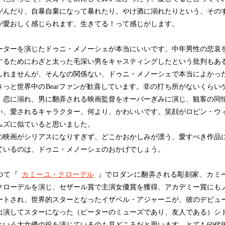
がんだり、自暴自棄になって暴れたり、やけ酒に溺れたりという、その
が愛おしく感じられます。生きてる！って感じがします。
ターを演じたドゥニ・メノーシェが本当にいいです。中年男性の悲哀
するためにわざと太った毛深い男をキャスティングしたという批判もあ
しれませんが、そんなの関係ない、ドゥニ・メノーシェで本当によかっ
きっと世界中のBearファンが歓喜しています。非の打ち所がないくらい
、恋に溺れ、男に翻弄される映画監督をオーバーぎみに演じ、観客の同
い、愛されるキャラクター。何より、かわいいです。笑顔がロビン・ウ
ムズに似ていると思いました。
映画がシリアスになりすぎず、どこかおかしみが漂う、愛すべき作品
ているのは、ドゥニ・メノーシェのおかげでしょう。
つて『
カミーユ・クローデル
』でロダンに翻弄される彫刻家、カミ
クローデルを演じ、セザール賞で主演女優賞を獲得、アカデミー賞にも
ートされ、世界的スターとなったイザベル・アジャーニが、彼のデビュ
出演してスターになった（ピーターのミューズであり、友人である）シ
という大女優の役を演じているのも見どころだと思います。とても60代