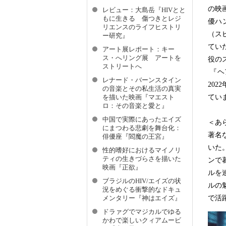
の映
レビュー：大島岳『HIVとと
もに生きる 傷つきとレジ
優ハ
リエンスのライフヒストリ
（ス
ー研究』
てい
アート展レポート：キー
ス・へリング展 アートを
役の
ストリートへ
『ヘ
レナード・バーンスタイン
20
の音楽とその私生活の真実
てい
を描いた映画『マエスト
ロ：その音楽と愛と』
中国で実際にあったエイズ
＜あ
にまつわる悲劇を舞台化：
著名
俳優座『閻魔の王宮』
いた
性的嗜好におけるマイノリ
ティの生きづらさを描いた
ンで
映画『正欲』
ルを
ブラジルのHIV/エイズの状
ルの
況をめぐる衝撃的なドキュ
で活
メンタリー『神はエイズ』
ドラァグでマジカルでゆる
かわで楽しいクィアムービ