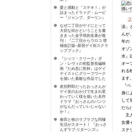
愛と感動と「ステキ！」が
詰まったドラァグ・ムービ
ー『ジャンプ、ダーリン』
フ
なぜ二丁目がゲイにとって
涙」
大切な街かということを書
んが
ききった金字塔的名著が復
刊：『二丁目からウロコ 増
年の
補改訂版--新宿ゲイ街スクラ
オゾ
ップブック』
水』
『シッツ・クリーク』ダ
オー
ン・レヴィの初監督長編映
画『ため息に乾杯』はゲイ
れる
テイストにグリーフワーク
ます
を描いた素敵な作品でした
『ペ
差別野郎だったおっさんが
ゲイ友のおかげで生まれ変
身に
わっていく様を描いた名作
して
ドラマ『おっさんのパンツ
がなんだっていいじゃない
だら
か！』
主人
春田と牧のラブラブな同棲
女優
生活がスタート！ 『おっさ
ステ
んずラブ-リターンズ-』