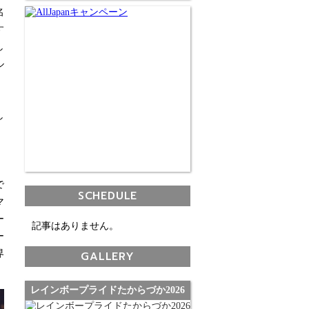
名
す
し
ル
、
し
で
SCHEDULE
マ
ー
記事はありません。
ー
界
GALLERY
レインボープライドたからづか2026