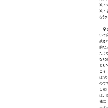
観て
観て
な勢
恋と
いで
残さ
的な
たく
な映
とし
こそ
ば“
ので
し続
は、
独に
ータ