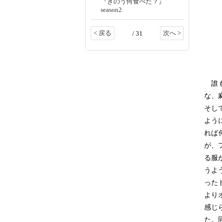
『きのう何食べた？』
season2
< 戻る
次へ >
/ 31
誰も
な、
そし
よう
れば
が、
る服
うよ
った
より
感じ
た。