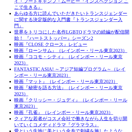
イ・ブートキャンプ・ムービー『インスペクション こ
こで生きる』
あらゆる方に読んでいただきたいトランスジェンダー
に関する決定版的な入門書『トランスジェンダー入
門』
世界をトリコにした名作LGBTQドラマの続編が配信開
始！ 『ハートストッパー』シーズン2
映画『CLOSE クロース』レビュー
映画『ローンサム』（レインボー・リール東京2023）
映画『ココモ・シティ』（レインボー・リール東京
2023）
FANTASTIC ASIA! ～アジア短編プログラム～（レイ
ンボー・リール東京2023）
映画『マット』（レインボー・リール東京2023）
映画『秘密を語る方法』（レインボー・リール東京
2023）
映画『クリッシー・ジュディ』（レインボー・リール
東京2023）
映画『孔雀』（レインボー・リール東京2023）
クィアな若者がコスメ会社で働きながら人生を切り開
いていくコメディドラマ『グラマラス』
愛という生地に美という金糸で刺繍を施したような、