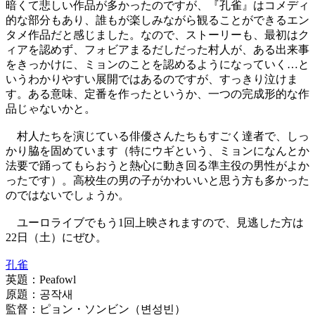
暗くて悲しい作品が多かったのですが、『孔雀』はコメディ
的な部分もあり、誰もが楽しみながら観ることができるエン
タメ作品だと感じました。なので、ストーリーも、最初はク
ィアを認めず、フォビアまるだしだった村人が、ある出来事
をきっかけに、ミョンのことを認めるようになっていく…と
いうわかりやすい展開ではあるのですが、すっきり泣けま
す。ある意味、定番を作ったというか、一つの完成形的な作
品じゃないかと。
村人たちを演じている俳優さんたちもすごく達者で、しっ
かり脇を固めています（特にウギという、ミョンになんとか
法要で踊ってもらおうと熱心に動き回る準主役の男性がよか
ったです）。高校生の男の子がかわいいと思う方も多かった
のではないでしょうか。
ユーロライブでもう1回上映されますので、見逃した方は
22日（土）にぜひ。
孔雀
英題：Peafowl
原題：공작새
監督：ピョン・ソンビン（변성빈）