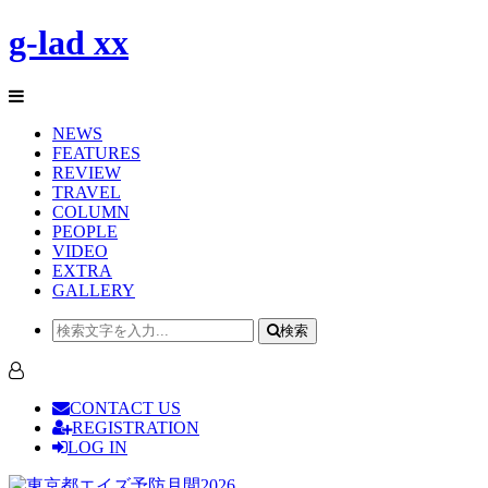
g-lad xx
NEWS
FEATURES
REVIEW
TRAVEL
COLUMN
PEOPLE
VIDEO
EXTRA
GALLERY
検索
CONTACT US
REGISTRATION
LOG IN