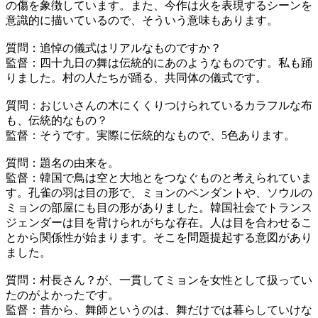
の傷を象徴しています。また、今作は火を表現するシーンを
意識的に描いているので、そういう意味もあります。
質問：追悼の儀式はリアルなものですか？
監督：四十九日の舞は伝統的にあのようなものです。私も踊
りました。村の人たちが踊る、共同体の儀式です。
質問：おじいさんの木にくくりつけられているカラフルな布
も、伝統的なもの？
監督：そうです。実際に伝統的なもので、5色あります。
質問：題名の由来を。
監督：韓国で鳥は空と大地とをつなぐものと考えられていま
す。孔雀の羽は目の形で、ミョンのペンダントや、ソウルの
ミョンの部屋にも目の形がありました。韓国社会でトランス
ジェンダーは目を背けられがちな存在。人は目を合わせるこ
とから関係性が始まります。そこを問題提起する意図があり
ました。
質問：村長さん？が、一貫してミョンを女性として扱ってい
たのがよかったです。
監督：昔から、舞師というのは、舞だけでは暮らしていけな