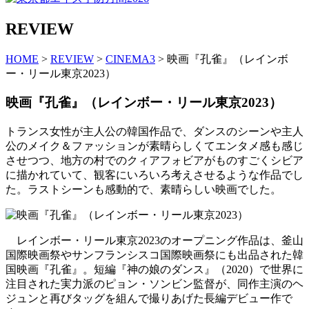
REVIEW
HOME
>
REVIEW
>
CINEMA3
> 映画『孔雀』（レインボ
ー・リール東京2023）
映画『孔雀』（レインボー・リール東京2023）
トランス女性が主人公の韓国作品で、ダンスのシーンや主人
公のメイク＆ファッションが素晴らしくてエンタメ感も感じ
させつつ、地方の村でのクィアフォビアがものすごくシビア
に描かれていて、観客にいろいろ考えさせるような作品でし
た。ラストシーンも感動的で、素晴らしい映画でした。
レインボー・リール東京2023のオープニング作品は、釜山
国際映画祭やサンフランシスコ国際映画祭にも出品された韓
国映画『孔雀』。短編『神の娘のダンス』（2020）で世界に
注目された実力派のピョン・ソンビン監督が、同作主演のヘ
ジュンと再びタッグを組んで撮りあげた長編デビュー作で