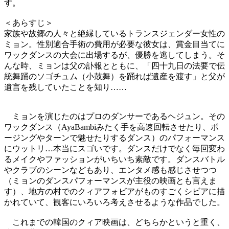
す。
＜あらすじ＞
家族や故郷の人々と絶縁しているトランスジェンダー女性の
ミョン。性別適合手術の費用が必要な彼女は、賞金目当てに
ワックダンスの大会に出場するが、優勝を逃してしまう。そ
んな時、ミョンは父の訃報とともに、「四十九日の法要で伝
統舞踊のソゴチュム（小鼓舞）を踊れば遺産を渡す」と父が
遺言を残していたことを知り……
ミョンを演じたのはプロのダンサーであるヘジュン。その
ワックダンス（AyaBambiみたく手を高速回転させたり、ポ
ージングやターンで魅せたりするダンス）のパフォーマンス
にウットリ…本当にスゴいです。ダンスだけでなく毎回変わ
るメイクやファッションがいちいち素敵です。ダンスバトル
やクラブのシーンなどもあり、エンタメ感も感じさせつつ
（ミョンのダンスパフォーマンスが主役の映画とも言えま
す）、地方の村でのクィアフォビアがものすごくシビアに描
かれていて、観客にいろいろ考えさせるような作品でした。
これまでの韓国のクィア映画は、どちらかというと重く、