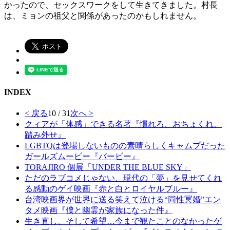
かったので、セックスワークをして生きてきました。村長
は、ミョンの祖父と関係があったのかもしれません。
INDEX
< 戻る
10 / 31
次へ >
クィアが「体感」できる名著『慣れろ、おちょくれ、
踏み外せ』
LGBTQは登場しないものの素晴らしくキャムプだった
ガールズムービー『バービー』
TORAJIRO 個展「UNDER THE BLUE SKY」
ただのラブコメじゃない、現代の「夢」を見せてくれ
る感動のゲイ映画『赤と白とロイヤルブルー』
台湾映画界が世界に送る笑えて泣ける“同性冥婚”エン
タメ映画『僕と幽霊が家族になった件』
生き直し、そして希望…今まで観たことのなかったゲ