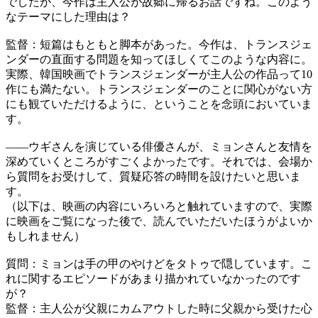
でしたが、今作は主人公が故郷に帰るお話ですね。このよう
なテーマにした理由は？
監督：短篇はもともと脚本があった。今作は、トランスジェ
ンダーの直面する問題を知ってほしくてこのような内容に。
実際、韓国映画でトランスジェンダーが主人公の作品って10
作にも満たない。トランスジェンダーのことに関心がない方
にも観ていただけるように、ということを念頭においていま
す。
――ウギさんを演じている俳優さんが、ミョンさんと友情を
深めていくところがすごくよかったです。それでは、会場か
ら質問をお受けして、質疑応答の時間を設けたいと思いま
す。
（以下は、映画の内容にいろいろと触れていますので、実際
に映画をご覧になった後で、読んでいただいたほうがよいか
もしれません）
質問：ミョンは手の甲のやけどをタトゥで隠しています。こ
れに関するエピソードがあまり描かれていなかったのです
が？
監督：主人公が父親にカムアウトした時に父親から受けた心