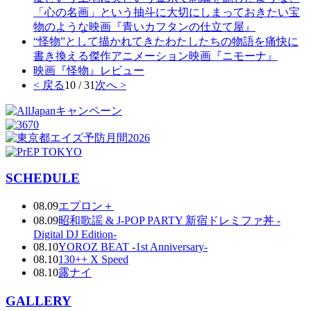
「心の名画」という抽斗に大切にしまっておきたい宝
物のような映画『青いカフタンの仕立て屋』
“怪物”として描かれてきたわたしたちの物語を痛快に
書き換える傑作アニメーション映画『ニモーナ』
映画『怪物』レビュー
< 戻る
10 / 31
次へ >
SCHEDULE
08.09
エプロン＋
08.09
昭和歌謡 & J-POP PARTY 新宿ドレミファ丼 -
Digital DJ Edition-
08.10
YOROZ BEAT -1st Anniversary-
08.10
130++ X Speed
08.10
露ナイ
GALLERY