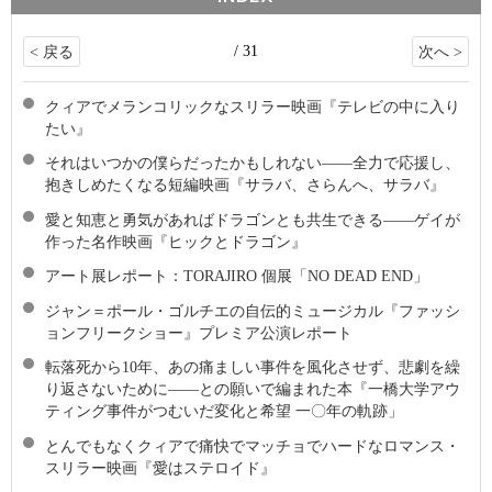
/ 31
< 戻る
次へ >
クィアでメランコリックなスリラー映画『テレビの中に入り
たい』
それはいつかの僕らだったかもしれない――全力で応援し、
抱きしめたくなる短編映画『サラバ、さらんへ、サラバ』
愛と知恵と勇気があればドラゴンとも共生できる――ゲイが
作った名作映画『ヒックとドラゴン』
アート展レポート：TORAJIRO 個展「NO DEAD END」
ジャン＝ポール・ゴルチエの自伝的ミュージカル『ファッシ
ョンフリークショー』プレミア公演レポート
転落死から10年、あの痛ましい事件を風化させず、悲劇を繰
り返さないために――との願いで編まれた本『一橋大学アウ
ティング事件がつむいだ変化と希望 一〇年の軌跡」
とんでもなくクィアで痛快でマッチョでハードなロマンス・
スリラー映画『愛はステロイド』