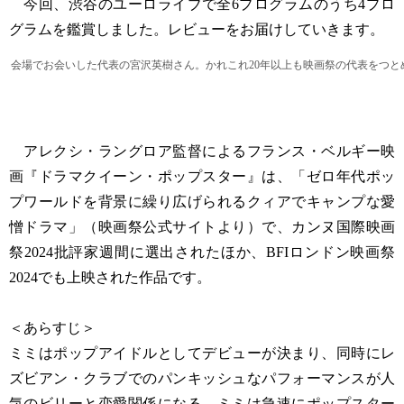
今回、渋谷のユーロライブで全6プログラムのうち4プロ
グラムを鑑賞しました。レビューをお届けしていきます。
会場でお会いした代表の宮沢英樹さん。かれこれ20年以上も映画祭の代表をつと
アレクシ・ラングロア監督によるフランス・ベルギー映
画『ドラマクイーン・ポップスター』は、「ゼロ年代ポッ
プワールドを背景に繰り広げられるクィアでキャンプな愛
憎ドラマ」（映画祭公式サイトより）で、カンヌ国際映画
祭2024批評家週間に選出されたほか、BFIロンドン映画祭
2024でも上映された作品です。
＜あらすじ＞
ミミはポップアイドルとしてデビューが決まり、同時にレ
ズビアン・クラブでのパンキッシュなパフォーマンスが人
気のビリーと恋愛関係になる。ミミは急速にポップスター