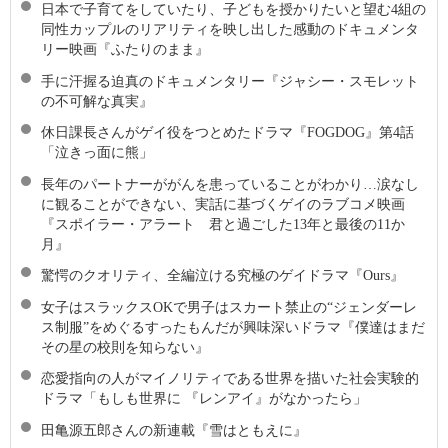
日本で子育てをしていたり、子どもを授かりたいと望む4組の
同性カップルのリアリティを映し出した感動のドキュメンタ
リー映画『ふたりのまま』
手に汗握る迫真のドキュメンタリー『ジャシー・スモレット
の不可解な真実』
休日課長さんがゲイ役をつとめたドラマ『FOGDOG』第4話
「泣きっ面に熊」
長年のパートナーががんを患っていることがわかり…涙なし
に観ることができない、実話に基づくゲイのラブコメ映画
『スポイラー・アラート 君と過ごした13年と最後の11か
月』
驚愕のクオリティ、全編泣ける究極のゲイドラマ『Ours』
女子はスラックスOKで男子はスカート禁止の“ジェンダーレ
ス制服”をめぐるすったもんだが興味深いドラマ『僕達はまだ
その星の校則を知らない』
恋愛指向の人がマイノリティである世界を描いた社会実験的
ドラマ「もしも世界に 『レンアイ』がなかったら」
田亀源五郎さんの新連載『雪はともえに』