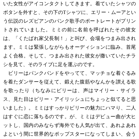
いた女性がアイコンタクトしてきます。着ていたシャツの
ボタンを外すと、その下のTシャツに、エリー・ムーアとい
う伝説のレズビアンのパンク歌手のポートレートがプリン
トされていました。ミミの前に名前を呼ばれたその彼女
は、「くたばれ家父長制！」と叫び、会場をつまみ出され
ます。ミミは緊張しながらもオーディションに臨み、首尾
よく合格。そして、つまみ出された彼女が撒いていたチラ
シを見て、そのライブに足を運ぶのです。
ビリーはパンクバンドをやってて、マッチョな着ぐるみ
を着たダンサーを従えて、鍛えた腹筋やなんかを讃える歌
を歌ったり（ちなみにビリーは、声はマイリー・サイラ
ス、見た目はビリー・アイリッシュにちょっと似てると思
いました）。ミミはすっかりビリーの魅力にハマり、二人
はすぐに恋に落ちるのです。が、ミミはデビュー曲が大ヒ
ットし、国内のみならず海外でも人気が出て、あれよあれ
よという間に世界的なポップスターになってしまい、会う