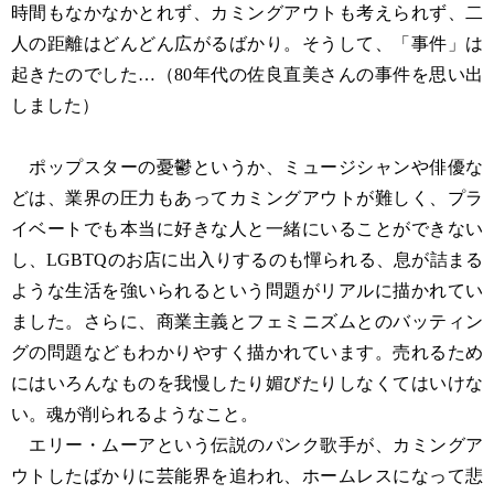
時間もなかなかとれず、カミングアウトも考えられず、二
人の距離はどんどん広がるばかり。そうして、「事件」は
起きたのでした…（80年代の佐良直美さんの事件を思い出
しました）
ポップスターの憂鬱というか、ミュージシャンや俳優な
どは、業界の圧力もあってカミングアウトが難しく、プラ
イベートでも本当に好きな人と一緒にいることができない
し、LGBTQのお店に出入りするのも憚られる、息が詰まる
ような生活を強いられるという問題がリアルに描かれてい
ました。さらに、商業主義とフェミニズムとのバッティン
グの問題などもわかりやすく描かれています。売れるため
にはいろんなものを我慢したり媚びたりしなくてはいけな
い。魂が削られるようなこと。
エリー・ムーアという伝説のパンク歌手が、カミングア
ウトしたばかりに芸能界を追われ、ホームレスになって悲