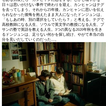
日々は思いがけない事件で終わりを迎え、カンヒャンはテグ
を去ってしまう。それから25年後。カンヒャンに思いを伝え
られなかった後悔を抱えたまま大人になったドンジュンは、
「もしあの時、別の選択をしていたら？」と考える。テグで
高校教師になる人生、ソウルで英文学の教授になる人生、プ
サンの塾で英語を教える人生。3つの異なる2020年秋を生き
るドンジュンは、足りない何かを探し続け、やがて本当の自
分を見いだしていくのだった…。