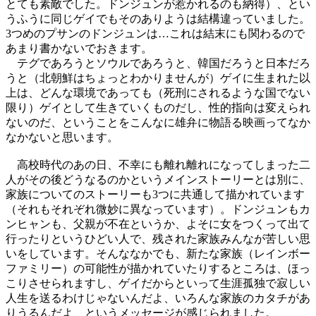
とても素敵でした。ドンジュンが惹かれるのも納得）、とい
うふうに同じゲイでもそのありようは結構違っていました。
3つめのプサンのドンジュンは…これは結末にも関わるので
あまり書かないでおきます。
テグであろうとソウルであろうと、韓国だろうと日本だろ
うと（北朝鮮はちょっとわかりませんが）ゲイに生まれた以
上は、どんな環境であっても（死刑にされるような国でない
限り）ゲイとして生きていくものだし、性的指向は変えられ
ないのだ、ということをこんなに雄弁に物語る映画ってなか
なかないと思います。
高校時代のあの日、不幸にも離れ離れになってしまった二
人がその後どうなるのかというメインストーリーとは別に、
家族についてのストーリーも3つに共通して描かれています
（それもそれぞれ微妙に異なっています）。ドンジュンもカ
ンヒャンも、父親が不在というか、よそに女をつくって出て
行ったりというひどい人で、残された家族みんなが苦しい思
いをしています。そんななかでも、新たな家族（レインボー
ファミリー）の可能性が描かれていたりするところは、ほっ
こりさせられますし、ゲイだからといって生涯孤独で寂しい
人生を送るわけじゃないんだよ、いろんな家族のカタチがあ
りうるんだよ、というメッセージが感じられました。