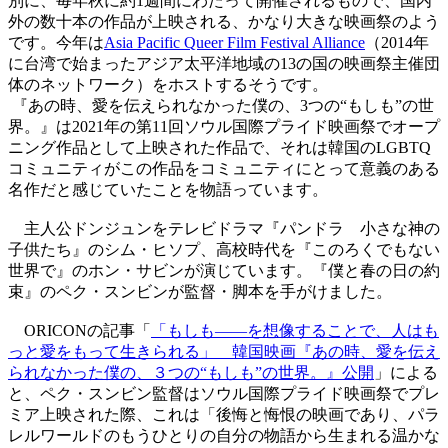
別に、毎年秋に約1週間にわたって開催されるもので、国内
外の数十本の作品が上映される、かなり大きな映画祭のよう
です。今年は
Asia Pacific Queer Film Festival Alliance
（2014年
に台湾で始まったアジア太平洋地域の13の国の映画祭主催団
体のネットワーク）をホストするそうです。
『あの時、愛を伝えられなかった僕の、3つの“もしも”の世
界。』は2021年の第11回ソウル国際プライド映画祭でオープ
ニング作品として上映された作品で、それは韓国のLGBTQ
コミュニティがこの作品をコミュニティにとって意義のある
名作だと感じていたことを物語っています。
主人公ドンジュンをテレビドラマ『パンドラ 小さな神の
子供たち』のシム・ヒソプ、高校時代を『このろくでもない
世界で』のホン・サビンが演じています。『僕と春の日の約
束』のペク・スンビンが監督・脚本を手がけました。
ORICONの記事「
「もしも――を想像することで、人はも
っと愛をもって生きられる」 韓国映画『あの時、愛を伝え
られなかった僕の、３つの“もしも”の世界。』公開
」による
と、ペク・スンビン監督はソウル国際プライド映画祭でプレ
ミア上映された際、これは「後悔と悔恨の映画であり、パラ
レルワールドのもうひとりの自分の物語から生まれる温かな