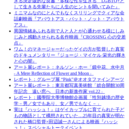
きる決定版的な良書『多様な性を生きる LGBTQ+と
して生きる先輩たちに人生のヒントを聞いてみた』
ミニマムなのにとんでもなくスリリングでクィアな会
話劇映画『アバウトアス・バット・ノット・アバウト
アス』
異国情緒あふれる街で人と人とが心通わせる様にしみ
じみと感動させられる名作映画『CROSSING 心の交差
点』
ワム！のマネージャーだったゲイの方が監督した真実
のドキュメンタリー『ジョージ・マイケル 栄光の輝き
と心の闇』
アート展レポート：ネルソン・ホー「鏡中花、水中月
- A Mere Reflection of Flower and Moon」
レポート：グループ展 “Pink”＠オオタファインアーツ
アート展レポート：東京都写真美術館「総合開館30周
年記念 遠い窓へ 日本の新進作家 vol.22」
レポート：國學院大學博物館企画展「性別越境の歴史
学－男／女でもあり、女／男でもなく－」
実は『ハッシュ！』はゲイカップルに育てられた子ど
もの物語として構想されていた…25年目の真実が明か
された橋口監督×田辺誠一さんによる映画『ハッシ
ュ！』スペシャルトークイベント