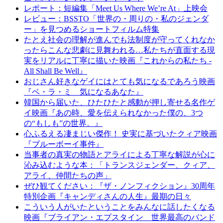
レポート：短編集「Meet Us Where We’re At」上映会
レビュー：BSSTO「世界の・周りの・私のジェンダ
ー」を見つめるショートフィルム特集
たとえ社会の理解が進んでも法制度が守ってくれなか
ったらこんな悲劇に見舞われる…私たちが直面する現
実をリアルに丁寧に描いた映画『これからの私たち -
All Shall Be Well』
おじさん好きなゲイにはとても気になるであろう映画
『ベ・ラ・ミ 気になるあなた』
韓国から届いた、ひたひたと感動が押し寄せる名作ゲ
イ映画『あの時、愛を伝えられなかった僕の、3つ
の“もしも”の世界。』
心ふるえる凄まじい傑作！ 史実に基づいたクィア映画
『ブルーボーイ事件』
当事者の真実の物語とアライによる丁寧な解説が心に
沁み込むような本：「トランスジェンダー、クィア、
アライ、仲間たちの声」
ぜひ観てください：『ザ・ノンフィクション』30周年
特別企画『キャンディさんの人生』最期の日々
こういう人がいたということをみんなに話したくなる
映画『ブライアン・エプスタイン 世界最高のバンド