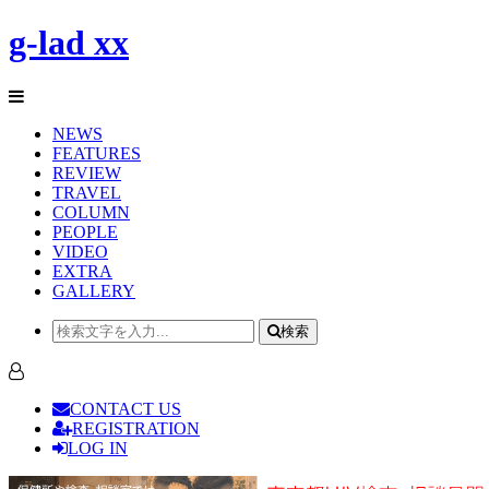
g-lad xx
NEWS
FEATURES
REVIEW
TRAVEL
COLUMN
PEOPLE
VIDEO
EXTRA
GALLERY
検索
CONTACT US
REGISTRATION
LOG IN