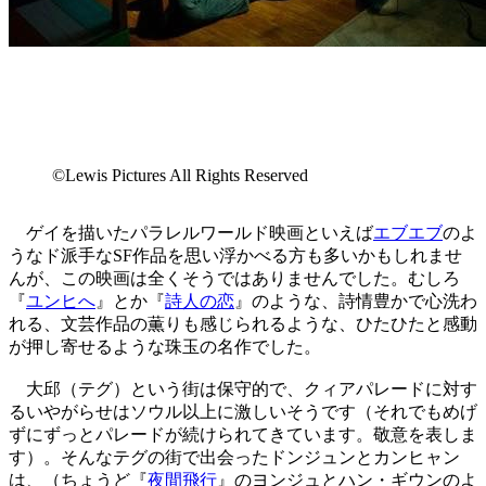
©Lewis Pictures All Rights Reserved
ゲイを描いたパラレルワールド映画といえば
エブエブ
のよ
うなド派手なSF作品を思い浮かべる方も多いかもしれませ
んが、この映画は全くそうではありませんでした。むしろ
『
ユンヒへ
』とか『
詩人の恋
』のような、詩情豊かで心洗わ
れる、文芸作品の薫りも感じられるような、ひたひたと感動
が押し寄せるような珠玉の名作でした。
大邱（テグ）という街は保守的で、クィアパレードに対す
るいやがらせはソウル以上に激しいそうです（それでもめげ
ずにずっとパレードが続けられてきています。敬意を表しま
す）。そんなテグの街で出会ったドンジュンとカンヒャン
は、（ちょうど『
夜間飛行
』のヨンジュとハン・ギウンのよ