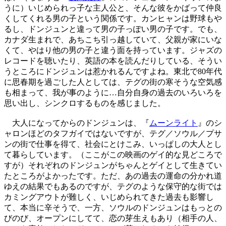
うに）いじめられっ子な主人公と、そんな彼をかばって仲良
くしてくれる男の子という関係です。カンヒャンは野球もや
るし、ドンジュンと違って男の子っぽい男の子です。でも、
カナダ生まれで、あちこち引っ越していて、父親が家にいな
くて、やはり他の男の子と違う面を持っています。ジャズの
レコードを聴いたり、英語の本を読んだりしている、そうい
うところにドンジュンは惹かれるんですよね。東北で80年代
に思春期を過ごした人としては、テグの街の寒そうな空気感
も相まって、我が事のように…自分自身の過去のいろいろを
思い出し、シンクロするものを感じました。
大人になってからのドンジュンは、『
ムーンライト
』のシ
ャロンほどのタフガイではないですが、テグ／ソウル／プサ
ンの街で仕事を得て、社会にとけこみ、いっぱしの大人とし
て暮らしています。（ここがこの映画のゲイ的な見どころで
すが）それぞれのドンジュンがちゃんとゲイとして生きてい
たところがよかったです。ただ、あの過去の運命の分かれ道
ゆえの結果でもあるのですが、テグのような保守的な街では
カミングアウトが難しく、いじめられてきた過去も影響し
て、本当に辛そうで、一方、ソウルのドンジュンはもっとの
びのび、オープンにしてて、恋の芽生えもあり（相手の人、