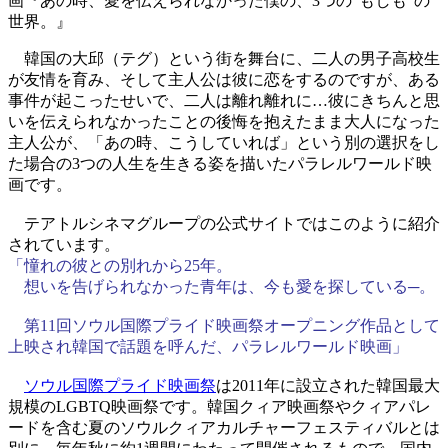
韓国の大邱（テグ）という街を舞台に、二人の男子高校生
が友情を育み、そして主人公は彼に恋をするのですが、ある
事件が起こったせいで、二人は離れ離れに…彼にきちんと思
いを伝えられなかったことの後悔を抱えたまま大人になった
主人公が、「あの時、こうしていれば」という別の選択をし
た場合の3つの人生を生きる姿を描いたパラレルワールド映
画です。
テアトルシネマグループの公式サイトではこのように紹介
されています。
「憧れの彼との別れから25年。
想いを告げられなかった青年は、今も愛を探している─。
第11回ソウル国際プライド映画祭オープニング作品として
上映され韓国で話題を呼んだ、パラレルワールド映画」
ソウル国際プライド映画祭
は2011年に設立された韓国最大
規模のLGBTQ映画祭です。韓国クィア映画祭やクィアパレ
ードを含む夏のソウルクィアカルチャーフェスティバルとは