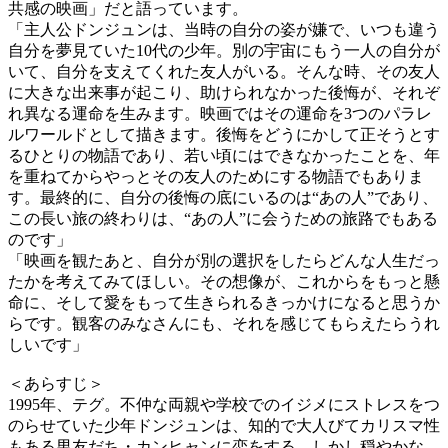
共感の映画」だと語っています。
「主人公ドンジュンは、当時の自分の姿が嫌で、いつも違う
自分を夢見ていた10代の少年。別の宇宙にもう一人の自分が
いて、自分を支えてくれた友人がいる。そんな時、その友人
に大きな出来事が起こり、助けられなかった後悔が、それぞ
れ異なる運命を生みます。映画ではその運命を3つのパラレ
ルワールドとして描きます。後悔をどうにかして正そうとす
るひとりの物語であり、若い頃にはできなかったことを、年
を重ねてからやっとその友人のためにする物語でもありま
す。最終的に、自分の後悔の底にいるのは“あの人”であり、
この長い旅の終わりは、“あの人”に会うための旅路でもある
のです」
「映画を観たあと、自分が別の選択をしたらどんな人生だっ
たかを考えてみてほしい。その想像が、これからをもっと懸
命に、そして愛をもって生きられるきっかけになると思うか
らです。観客のみなさんにも、それを感じてもらえたらうれ
しいです」
＜あらすじ＞
1995年、テグ。不仲な両親や学校でのイジメにストレスをつ
のらせていた少年ドンジュンは、知的で大人びてカリスマ性
もある男友だち・カンヒャンに恋をする。しかし穏やかな