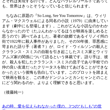
とそれは実現するのです。どんなパラレルワールドであって
も、世界はきっとそうなっていると信じられます。
ちなみに原題の『So Long, See You Tomorrow』は、ウィリ
アム・マクスウェルによる同名の小説（1979）に由来してい
ます（劇中にも登場します）。これがどんな小説なのかわか
らなかったので（たぶんわかってるほうが映画を楽しめると
思うので）調べてみました。著者の故郷であるイリノイ州の
街で1922年に殺人事件がありました。その50年後、罪悪感に
苛まれた語り手（著者？）が、ロイド・ウィルソンの殺人と
クラランス・スミスの自殺を引き起こしたスミス家とウィリ
アムズ家の関係について語るという体裁です。語り手は、彼
が、殺人を犯したクラランス・スミスの息子であり学校での
仲の良い友達だったクリータスを助けてあげることができな
かったという後悔も告白しています。このプロットを踏まえ
て映画を観ると、この本がドンジュンとカンヒャンとのこと
にどう関わるのか、よりよく理解できると思います。
（後藤純一）
あの時、愛を伝えられなかった僕の、3つの“もしも”の世