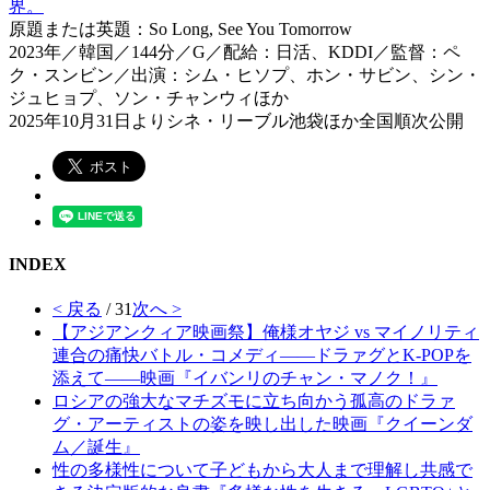
界。
原題または英題：So Long, See You Tomorrow
2023年／韓国／144分／G／配給：日活、KDDI／監督：ペ
ク・スンビン／出演：シム・ヒソプ、ホン・サビン、シン・
ジュヒョプ、ソン・チャンウィほか
2025年10月31日よりシネ・リーブル池袋ほか全国順次公開
INDEX
< 戻る
/ 31
次へ >
【アジアンクィア映画祭】俺様オヤジ vs マイノリティ
連合の痛快バトル・コメディ――ドラァグとK-POPを
添えて――映画『イバンリのチャン・マノク！』
ロシアの強大なマチズモに立ち向かう孤高のドラァ
グ・アーティストの姿を映し出した映画『クイーンダ
ム／誕生』
性の多様性について子どもから大人まで理解し共感で