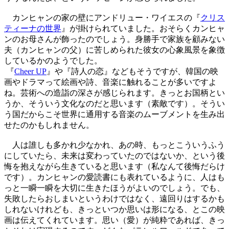
カンヒャンの家の壁にアンドリュー・ワイエスの『
クリス
ティーナの世界
』が掛けられていました。おそらくカンヒャ
ンのお母さんが飾ったのでしょう。身勝手で家族を顧みない
夫（カンヒャンの父）に苦しめられた彼女の心象風景を象徴
しているかのようでした。
『
Cheer UP
』や『詩人の恋』などもそうですが、韓国の映
画やドラマって絵画や詩、音楽に触れることが多いですよ
ね。芸術への造詣の深さが感じられます。きっとお国柄とい
うか、そういう文化なのだと思います（素敵です）。そうい
う国だからこそ世界に通用する音楽のムーブメントを生み出
せたのかもしれません。
人は誰しも多かれ少なかれ、あの時、もっとこういうふう
にしていたら、未来は変わっていたのではないか、という後
悔を抱えながら生きていると思います（私なんて後悔だらけ
です）。カンヒャンの愛読書にも表れているように、人はも
っと一瞬一瞬を大切に生きたほうがよいのでしょう。でも、
失敗したらおしまいというわけではなく、遠回りはするかも
しれないけれども、きっといつか思いは形になる、とこの映
画は伝えてくれています。思い（愛）が純粋であれば、きっ