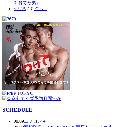
を育てた男』
< 戻る
/ 31
次へ >
SCHEDULE
08.09
エプロン＋