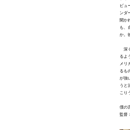
ビュ
ンダ
聞か
も、
か。
深く
るよ
メリ
るも
が強
うと
こり
僕の言い
監督：K