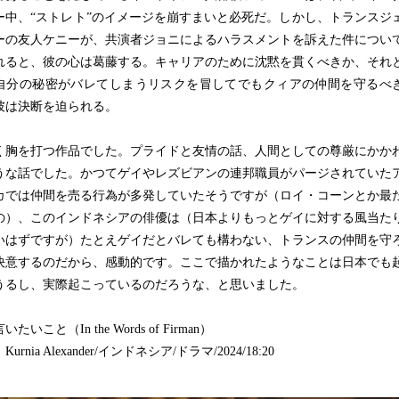
ー中、“ストレト”のイメージを崩すまいと必死だ。しかし、トランスジ
ーの友人ケニーが、共演者ジョニによるハラスメントを訴えた件につい
れると、彼の心は葛藤する。キャリアのために沈黙を貫くべきか、それ
自分の秘密がバレてしまうリスクを冒してでもクィアの仲間を守るべ
彼は決断を迫られる。
胸を打つ作品でした。プライドと友情の話、人間としての尊厳にかか
うな話でした。かつてゲイやレズビアンの連邦職員がパージされていた
カでは仲間を売る行為が多発していたそうですが（ロイ・コーンとか最
の）、このインドネシアの俳優は（日本よりもっとゲイに対する風当た
いはずですが）たとえゲイだとバレても構わない、トランスの仲間を守
決意するのだから、感動的です。ここで描かれたようなことは日本でも
うるし、実際起こっているのだろうな、と思いました。
たいこと（In the Words of Firman）
urnia Alexander/インドネシア/ドラマ/2024/18:20