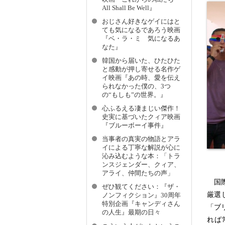
All Shall Be Well』
おじさん好きなゲイにはと
ても気になるであろう映画
『ベ・ラ・ミ 気になるあ
なた』
韓国から届いた、ひたひた
と感動が押し寄せる名作ゲ
イ映画『あの時、愛を伝え
られなかった僕の、3つ
の“もしも”の世界。』
心ふるえる凄まじい傑作！
史実に基づいたクィア映画
『ブルーボーイ事件』
当事者の真実の物語とアラ
イによる丁寧な解説が心に
沁み込むような本：「トラ
ンスジェンダー、クィア、
アライ、仲間たちの声」
国際
ぜひ観てください：『ザ・
厳選
ノンフィクション』30周年
特別企画『キャンディさん
「ブ
の人生』最期の日々
れば