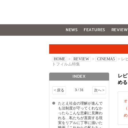
NEWS
FEATURES
REVIEW
GALLERY
HOME
>
REVIEW
>
CINEMA5
> レ
トフィルム特集
レビ
INDEX
める
3 / 31
< 戻る
次へ >
オ
たとえ社会の理解が進んで
（
も法制度が守ってくれなか
ったらこんな悲劇に見舞わ
め
れる…私たちが直面する現
実をリアルに丁寧に描いた
映画『これからの私たち -