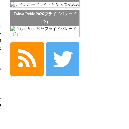
Tokyo Pride 2026プライドパレード
（2）
ボ
ら
り
め
ま
デ
ッ
せ
よ