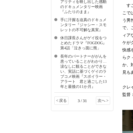
アリティを映し出した感動
すご
のドキュメンタリー映画
『ふたりのまま』
こでは
手に汗握る迫真のドキュメ
う男
ンタリー『ジャシー・スモ
で、
レットの不可解な真実』
ィア
休日課長さんがゲイ役をつ
ケが
とめたドラマ『FOGDOG』
第4話「泣きっ面に熊」
快感
長年のパートナーががんを
らク
患っていることがわかり…
か、
涙なしに観ることができな
い、実話に基づくゲイのラ
見も
ブコメ映画『スポイラー・
アラート 君と過ごした13
年と最後の11か月』
クレイ
監督：S
< 戻る
次へ >
3 / 31