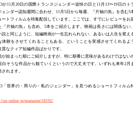
TOが11月20日の国際トランスジェンダー追悼の日と11月13〜19日のト
ジェンダー認知週間に合わせ、11月5日から毎週、『片袖の魚』を含む5
ョートフィルムを特集配信しています。ここでは、すでにレビューをお
た『片袖の魚』も含め、5本をご紹介します。映画は長さには関係ない
小説と同じように、短編映画が一生忘れられない、あるいは人生を変え
な体験をさせてくれることもある、ということを実感させてくれるよ
良質なクィア短編作品ばかりです。
が始まった順にご紹介しますが、特に順番に意味があるわけではない
面白そうな作品から観ていくというので大丈夫です。いずれも来年2月
信されます。
STO「世界の・周りの・私のジェンダー」を見つめるショートフィルム
://sst-online.jp/magazine/18192/