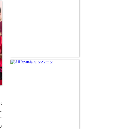
が
ー
す
の