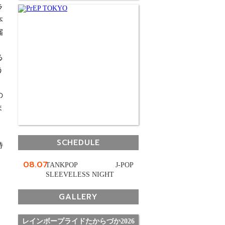
ラ
本
届
、
る
う
の
ま
SCHEDULE
特
08.07
TANKPOP J-POP
SLEEVELESS NIGHT
GALLERY
レインボープライドたからづか2026