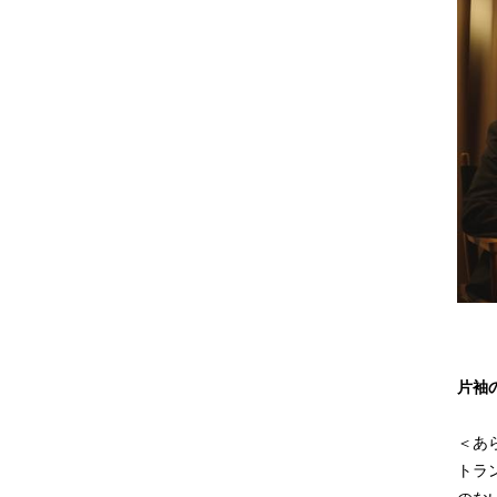
片袖
＜あ
トラ