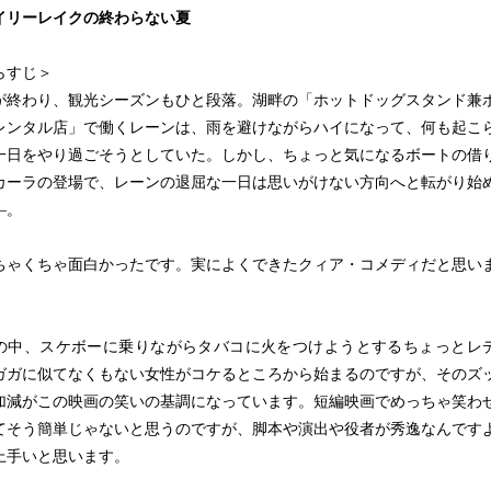
イリーレイクの終わらない夏
らすじ＞
終わり、観光シーズンもひと段落。湖畔の「ホットドッグスタンド兼
レンタル店」で働くレーンは、雨を避けながらハイになって、何も起こ
一日をやり過ごそうとしていた。しかし、ちょっと気になるボートの借
カーラの登場で、レーンの退屈な一日は思いがけない方向へと転がり始
―。
ゃくちゃ面白かったです。実によくできたクィア・コメディだと思い
中、スケボーに乗りながらタバコに火をつけようとするちょっとレ
ガガに似てなくもない女性がコケるところから始まるのですが、そのズ
加減がこの映画の笑いの基調になっています。短編映画でめっちゃ笑わ
てそう簡単じゃないと思うのですが、脚本や演出や役者が秀逸なんです
上手いと思います。