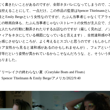
く書きたいことがあるのですが、全部ネタバレになってしまうので、
控えることにして、一点だけ。この作品の監督はSpencer Thielmannと
性とEmily Bergeという女性なのですが、たぶん当事者じゃなくてアラ
この映画自体も、たぶん当事者じゃないストレートの女性が主人公で、
な人たちの行動に翻弄されたりするお話なのですが（厳しく見れば、ノ
クィアをネタにしている構図になっていると言えます）、全然違和感や
を感じさせないところが、よく考えるとスゴいと思うのです（もしかし
ィア女性から見ると違和感があるのかもしれませんが）。フェアとい
対等だという姿勢が貫かれているからこそなんだろうな、と。そういう
ありました。
リーレイクの終わらない夏（Crarylake Boats and Floats）
pencer Thielmann & Emily Berge/アメリカ/2022/9:40