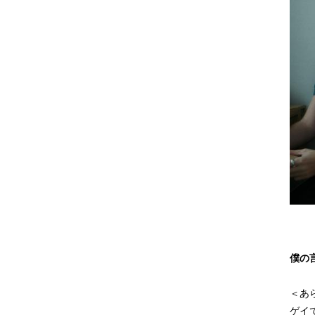
僕の
＜あ
ゲイ