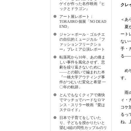
ゲイが作った名作映画『ヒ
クレ
ックとドラゴン』
アート展レポート：
＜あ
TORAJIRO 個展「NO DEAD
END」
夏が
ート
ジャン＝ポール・ゴルチエ
の自伝的ミュージカル『フ
ない
ァッションフリークショ
手・
ー』プレミア公演レポート
る―
転落死から10年、あの痛ま
しい事件を風化させず、悲
劇を繰り返さないために
めち
――との願いで編まれた本
『一橋大学アウティング事
す。
件がつむいだ変化と希望 一
〇年の軌跡」
雨の
とんでもなくクィアで痛快
ィ・
でマッチョでハードなロマ
ンス・スリラー映画『愛は
コケ
ステロイド』
るっ
日本で子育てをしていた
ね。
り、子どもを授かりたいと
望む4組の同性カップルのリ