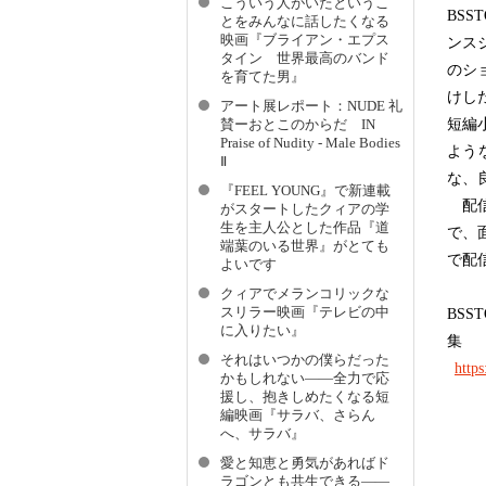
こういう人がいたというこ
BSS
とをみんなに話したくなる
映画『ブライアン・エプス
ンス
タイン 世界最高のバンド
のシ
を育てた男』
けし
アート展レポート：NUDE 礼
短編
賛ーおとこのからだ IN
Praise of Nudity - Male Bodies
よう
Ⅱ
な、
『FEEL YOUNG』で新連載
配信
がスタートしたクィアの学
生を主人公とした作品『道
で、
端葉のいる世界』がとても
で配
よいです
クィアでメランコリックな
スリラー映画『テレビの中
BS
に入りたい』
集
それはいつかの僕らだった
https
かもしれない――全力で応
援し、抱きしめたくなる短
編映画『サラバ、さらん
へ、サラバ』
愛と知恵と勇気があればド
ラゴンとも共生できる――