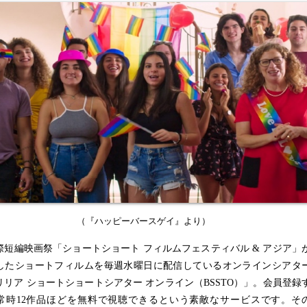
（『ハッピーバースゲイ』より）
短編映画祭「ショートショート フィルムフェスティバル & アジア」
したショートフィルムを毎週水曜日に配信しているオンラインシアタ
リリア ショートショートシアター オンライン（BSSTO）」。会員登録
常時12作品ほどを無料で視聴できるという素敵なサービスです。そ