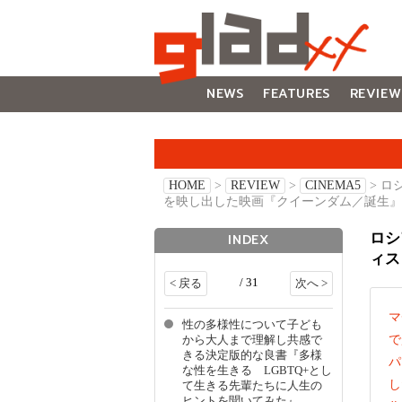
NEWS
FEATURES
REVIEW
GALLERY
HOME
>
REVIEW
>
CINEMA5
> 
を映し出した映画『クイーンダム／誕生』
ロシ
INDEX
ィス
/ 31
< 戻る
次へ >
マ
性の多様性について子ども
で
から大人まで理解し共感で
きる決定版的な良書『多様
パ
な性を生きる LGBTQ+とし
し
て生きる先輩たちに人生の
ヒントを聞いてみた』