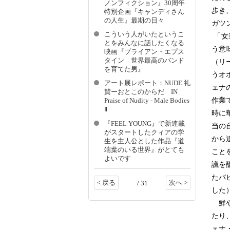
ノンフィクション』30周年
歩き
特別企画『キャンディさん
の人生』最期の日々
ガツ
こういう人がいたというこ
「女
とをみんなに話したくなる
う意
映画『ブライアン・エプス
タイン 世界最高のバンド
（リ
を育てた男』
うオ
アート展レポート：NUDE 礼
ェナ
賛ーおとこのからだ IN
作業
Praise of Nudity - Male Bodies
Ⅱ
時に
『FEEL YOUNG』で新連載
当の
がスタートしたクィアの学
から
生を主人公とした作品『道
端葉のいる世界』がとても
こと
よいです
議を
たバ
< 戻る
次へ >
/ 31
した
鮮や
たり
ェナ