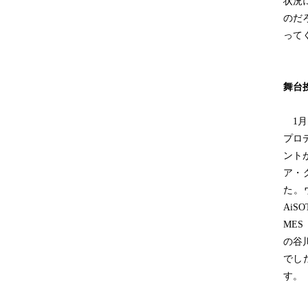
状況
のだ
って
舞台
1月
プロ
ント
ア・
た。
Ai
ME
の谷
でし
す。