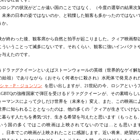
ロシアの状況がどこか遠い国のことではなく、（今度の選挙の結果次
）未来の日本の姿ではないのか、と戦慄した観客も多かったのではない
うか。
が終わった後、観客席から自然と拍手が起こりました。クィア映画祭
こういうことって滅多にないです。それくらい、観客に強いインパクト
を与えたのです。
ドラァグクイーンといえばストーンウォールの英雄（世界的なゲイ解
の始祖）でありながら（おそらく何者かに殺され）水死体で発見され
シャ・P・ジョンソン
を思い出しますが、21世紀の今、ロシアという
LGBTQの強権国家で弾圧を受けるドラァグクイーンが、その素晴らし
ォーマンスによって少しだけ世界を（未来を）変え、また、この映画に
世界に知られることとなったのは、他の多くの「クィアが生きていけな
に暮らす人たちを勇気づけ、生きる希望を与えたと思います（もっとも
いう国の多くではこの映画は上映されてないのでは…とも思いま
）。日本でこの映画が上映されたことに感謝します。近い将来、絶望的