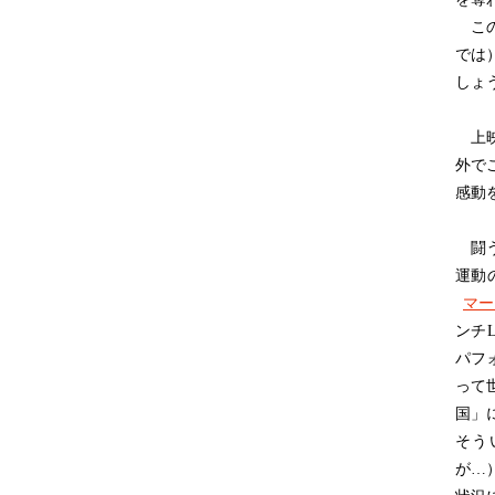
この
では
しょ
上映
外で
感動
闘う
運動
マー
ンチ
パフ
って
国」
そう
が…