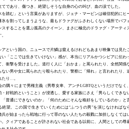
立てであり、傷つき、絶望しそうな自身の心の叫び、血の涙でした。
氷を踏む」という言葉がありますが、ジェナ・マービンは確信犯的にヒ
薄氷を割ってしまうような、最もドラァグがふさわしくない場所でパフ
ンスすることを選ぶ孤高のクイーン、まさに極北のドラァグ・アーティ
す。
アという国の、ニュースで片鱗は窺えるけれどもあまり映像では見た
ない「ここでは生きていけない」感が、本当にリアルかつシビアに伝わ
て、衝撃を受けました。道行く人に「おかま」と罵られたり、全然関係
らない男や女に罵られたり殴られたり、警察に「帰れ」と言われたり、
れたり…。
の隅々にまで男権主義（男尊女卑、アンチLGBTQというだけでなく
的・好戦的ということ）が浸透し、愛する家族にさえ「男らしくできな
」「普通にできないのか」「何のためにそんな格好をしているのか」と
る絶望。この国で生きていくためには“ふつうの男”を演じなければな
徴兵が始まったら戦地に行って罪のない人たちの殺戮に加担しなくては
い。クィアであることが許されない社会である以前に、人間としての尊
われる社会です。