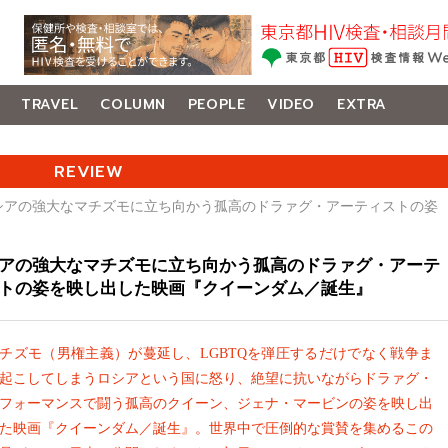
TRAVEL
COLUMN
PEOPLE
VIDEO
EXTRA
REVIEW
ロシアの強大なマチズモに立ち向かう孤高のドラァグ・アーティストの姿
アの強大なマチズモに立ち向かう孤高のドラァグ・アーテ
トの姿を映し出した映画『クイーンダム／誕生』
チズモ（男権主義）が蔓延し、LGBTQを弾圧するだけでなく戦争ま
起こしてしまうロシアという国に怒り、絶望に抗いながらドラァグ・
フォーマンスで闘う孤高のクイーン、ジェナ・マービンの姿を映し出
た映画『クイーンダム／誕生』。世界中で圧倒的な賞賛を集めるこの