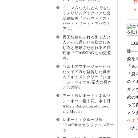
作
ミニマムなのにとんでもな
イ
くスリリングでクィアな会
話劇映画『アバウトアス・
バット・ノット・アバウト
アス』
異国情緒あふれる街で人と
人とが心通わせる様にしみ
LG
じみと感動させられる名作
除—
映画『CROSSING 心の交差
点』
姿を
「Ro
ワム！のマネージャーだっ
たゲイの方が監督した真実
「息
のドキュメンタリー『ジョ
のド
ージ・マイケル 栄光の輝き
と心の闇』
ダノ
アート展レポート：ネルソ
めの
ン・ホー「鏡中花、水中月 -
って
A Mere Reflection of Flower
and Moon」
メン
レポート：グループ展
へよ
“Pink”＠オオタファインアー
コチ
ツ