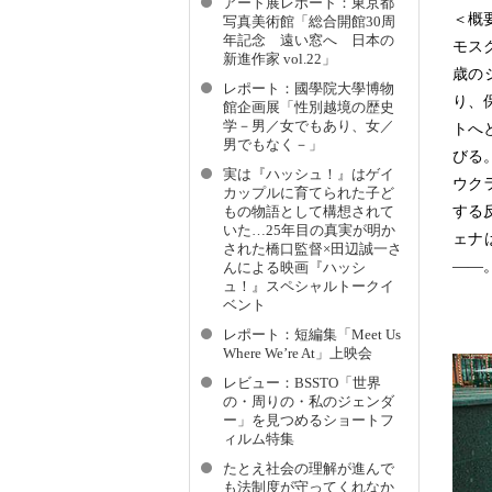
アート展レポート：東京都
＜概
写真美術館「総合開館30周
年記念 遠い窓へ 日本の
モス
新進作家 vol.22」
歳の
レポート：國學院大學博物
り、
館企画展「性別越境の歴史
学－男／女でもあり、女／
トへ
男でもなく－」
びる
実は『ハッシュ！』はゲイ
ウク
カップルに育てられた子ど
する
もの物語として構想されて
いた…25年目の真実が明か
ェナ
された橋口監督×田辺誠一さ
――
んによる映画『ハッシ
ュ！』スペシャルトークイ
ベント
レポート：短編集「Meet Us
Where We’re At」上映会
レビュー：BSSTO「世界
の・周りの・私のジェンダ
ー」を見つめるショートフ
ィルム特集
たとえ社会の理解が進んで
も法制度が守ってくれなか