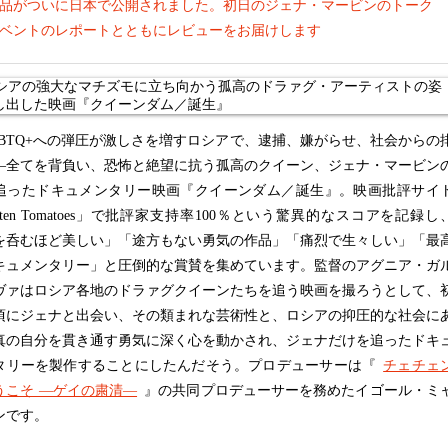
品がついに日本で公開されました。初日のジェナ・マービンのトーク
ベントのレポートとともにレビューをお届けします
BTQ+への弾圧が激しさを増すロシアで、逮捕、嫌がらせ、社会からの
—全てを背負い、恐怖と絶望に抗う孤高のクイーン、ジェナ・マービン
追ったドキュメンタリー映画『クイーンダム／誕生』。映画批評サイ
tten Tomatoes」で批評家支持率100％という驚異的なスコアを記録し
を呑むほど美しい」「途方もない勇気の作品」「痛烈で生々しい」「最
キュメンタリー」と圧倒的な賞賛を集めています。監督のアグニア・ガ
ヴァはロシア各地のドラァグクイーンたちを追う映画を撮ろうとして、
頃にジェナと出会い、その類まれな芸術性と、ロシアの抑圧的な社会に
真の自分を貫き通す勇気に深く心を動かされ、ジェナだけを追ったドキ
タリーを製作することにしたんだそう。プロデューサーは『
チェチェ
うこそ ―ゲイの粛清―
』の共同プロデューサーを務めたイゴール・ミ
ンです。