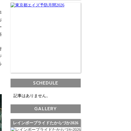
1
お
ー
浴
、
対
ジ
る
SCHEDULE
記事はありません。
GALLERY
レインボープライドたからづか2026