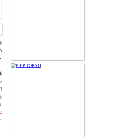
排
の
ト
、
高
ル
初
あ
ュ
ン
ャ