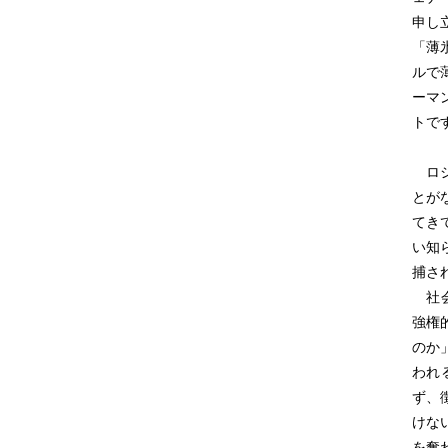
申し
「薄
ルで
ーマ
トで
ロシ
とが
てき
い知
捕さ
社会
強権
のか
われ
ず、
けな
を奪