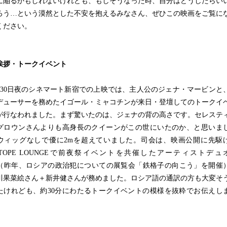
に陥るかもしれないけれども、もしそうなった時、自分はどうしたらい
ろう…という漠然とした不安を抱えるみなさん、ぜひこの映画をご覧に
ください。
挨拶・トークイベント
30日夜のシネマート新宿での上映では、主人公のジェナ・マービンと
デューサーを務めたイゴール・ミャコチンが来日・登壇してのトークイ
が行なわれました。まず驚いたのは、ジェナの背の高さです。セレステ
グロウンさんよりも高身長のクイーンがこの世にいたのか、と思いま
ウィッグなしで優に2mを超えていました。司会は、映画公開に先駆
SOTOPE LOUNGEで前夜祭イベントを共催したアーティストデュ
S（昨年、ロシアの政治犯についての展覧会「鉄格子の向こう」を開催
川果菜絵さん＋新井健さんが務めました。ロシア語の通訳の方も大変そ
たけれども、約30分にわたるトークイベントの模様を抜粋でお伝えし