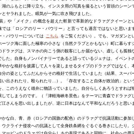
、湖のふもとに降り立ち、インスタ用の写真を撮るという冒頭のシーン
ンとヤラれました。眠気が一気に吹き飛びました。
装」や「メイク」の概念を超えた斬新で革新的なドラァグクイーンと
味では「ロシアのリー・バウリー」と言っても過言ではないと思いま
ー・バウリーについては
こちら
をご覧ください）。でも、マガダンと
ホーツク海に面した極寒の小さな（当然クラブとかもない）町に暮らす
のドラァグは、スマホの向こう側の観客にしか届かない、虚しくも孤独
でした。自身もノンバイナリーであると語っているジェナは、イベント
華やかな格好を披露して人々を楽しませるタイプのドラァグではなく、
自分の姿としてふだんからその格好で生活していました（結果、スーパ
追い出されたり、殴られたり…）。「存在すること自体が政治的」とい
を、このうえなく雄弁に物語っていました。自分らしくあろうとすれば
醸してしまうのです。（『津軽海峡冬景色』をテーマに青森でドラァグ
ビ江さんを思い出しましたが、逆に日本はなんて平和なんだろうと思い
）
かな白、青、赤（ロシアの国旗の配色）のドラァグで抗議活動に参加
、ウクライナ侵攻への抗議として全身鉄条網をぐるぐる巻きにしたり。
・マービンのドラァグは自分らしさの表現であると同時に、社会への異