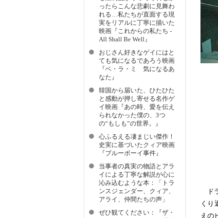
ったらこんな悲劇に見舞わ
れる…私たちが直面する現
実をリアルに丁寧に描いた
映画『これからの私たち -
All Shall Be Well』
おじさん好きなゲイにはと
ても気になるであろう映画
『ベ・ラ・ミ 気になるあ
なた』
韓国から届いた、ひたひた
と感動が押し寄せる名作ゲ
イ映画『あの時、愛を伝え
られなかった僕の、3つ
の“もしも”の世界。』
心ふるえる凄まじい傑作！
史実に基づいたクィア映画
『ブルーボーイ事件』
当事者の真実の物語とアラ
イによる丁寧な解説が心に
沁み込むような本：「トラ
ンスジェンダー、クィア、
ドラ
アライ、仲間たちの声」
くり
ぜひ観てください：『ザ・
えの