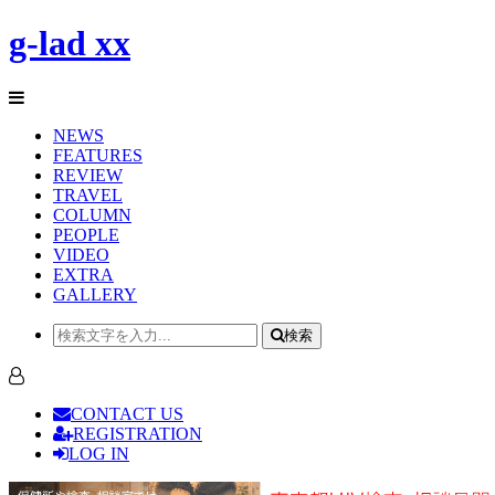
g-lad xx
NEWS
FEATURES
REVIEW
TRAVEL
COLUMN
PEOPLE
VIDEO
EXTRA
GALLERY
検索
CONTACT US
REGISTRATION
LOG IN