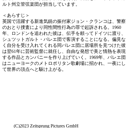
ルト州立管弦楽団が担当しています。
＜あらすじ＞
英国で活躍する新進気鋭の振付家ジョン・クランコは、警察
のおとり捜査により同性間性行為の罪で起訴される。1960
年、ロンドンを追われた彼は、伝手を頼ってドイツに渡り、
シュツットガルト・バレエ団で客演することになる。偏見な
く自分を受け入れてくれる同バレエ団に居場所を見つけた彼
は翌61年に芸術監督に就任し、自由な発想で美と情熱を表現
する作品とカンパニーを作り上げていく。1969年、バレエ団
はニューヨークのメトロポリタン歌劇場に招かれ、一夜にし
て世界の頂点へと駆け上がる。
(C)2023 Zeitsprung Pictures GmbH