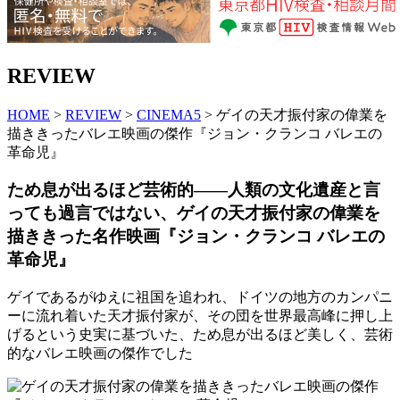
REVIEW
HOME
>
REVIEW
>
CINEMA5
> ゲイの天才振付家の偉業を
描ききったバレエ映画の傑作『ジョン・クランコ バレエの
革命児』
ため息が出るほど芸術的――人類の文化遺産と言
っても過言ではない、ゲイの天才振付家の偉業を
描ききった名作映画『ジョン・クランコ バレエの
革命児』
ゲイであるがゆえに祖国を追われ、ドイツの地方のカンパニ
ーに流れ着いた天才振付家が、その団を世界最高峰に押し上
げるという史実に基づいた、ため息が出るほど美しく、芸術
的なバレエ映画の傑作でした