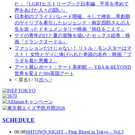
た：『LGBTヒストリーブック日本編 平等を求めて
声をあげた人々の闘い』
日本初のプライドパレード開催、そして挫折…草創期
のゲイリブを牽引したレジェンド・南定四郎さんの人
生を追ったドキュメンタリー映画『熱狂をこえて』
ゲイの青年のひと夏の冒険を描いたセックス絵巻：映
画『ドランクヌードル』
ファッションだけじゃない！ リトル・モンスターはマ
スト！ 女性とゲイに捧げられた奇跡の名作：映画『プ
ラダを着た悪魔２』
アート展レポート：テート美術館 ― YBA & BEYOND
世界を変えた90s英国アート
< 戻る
1 / 31
次へ >
SCHEDULE
08.08
SMTOWN NIGHT – Pink Blood in Tokyo – Vol.3