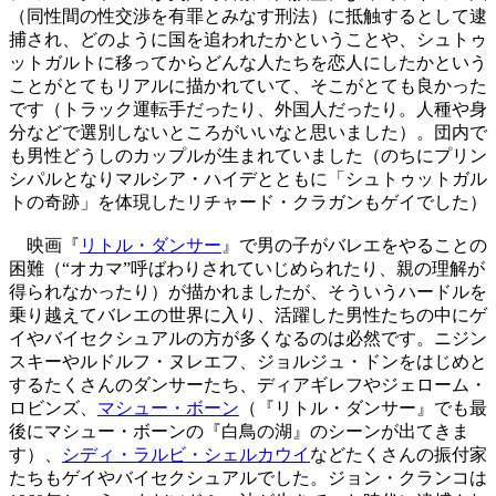
（同性間の性交渉を有罪とみなす刑法）に抵触するとして逮
捕され、どのように国を追われたかということや、シュトゥ
ットガルトに移ってからどんな人たちを恋人にしたかという
ことがとてもリアルに描かれていて、そこがとても良かった
です（トラック運転手だったり、外国人だったり。人種や身
分などで選別しないところがいいなと思いました）。団内で
も男性どうしのカップルが生まれていました（のちにプリン
シパルとなりマルシア・ハイデとともに「シュトゥットガル
トの奇跡」を体現したリチャード・クラガンもゲイでした）
映画『
リトル・ダンサー
』で男の子がバレエをやることの
困難（“オカマ”呼ばわりされていじめられたり、親の理解が
得られなかったり）が描かれましたが、そういうハードルを
乗り越えてバレエの世界に入り、活躍した男性たちの中にゲ
イやバイセクシュアルの方が多くなるのは必然です。ニジン
スキーやルドルフ・ヌレエフ、ジョルジュ・ドンをはじめと
するたくさんのダンサーたち、ディアギレフやジェローム・
ロビンズ、
マシュー・ボーン
（『リトル・ダンサー』でも最
後にマシュー・ボーンの『白鳥の湖』のシーンが出てきま
す）、
シディ・ラルビ・シェルカウイ
などたくさんの振付家
たちもゲイやバイセクシュアルでした。ジョン・クランコは