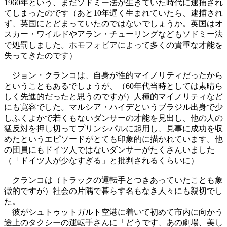
1960年という、まだソドミー法が生きていた時代に逮捕され
てしまったのです（あと10年遅く生まれていたら、逮捕され
ず、英国にとどまっていたのではないでしょうか。英国はオ
スカー・ワイルドやアラン・チューリングなどもソドミー法
で処罰しました。ホモフォビアによって多くの貴重な才能を
失ってきたのです）
ジョン・クランコは、自身が性的マイノリティだったから
ということもあるでしょうが、（60年代当時としては素晴ら
しく先進的だったと思うのですが）人種的マイノリティなど
にも寛容でした。マルシア・ハイデというブラジル出身で少
しふくよかで若くもないダンサーの才能を見出し、他の人の
猛反対を押し切ってプリンシパルに起用し、見事に成功を収
めたというエピソードがとても印象的に描かれています。他
の団員にもドイツ人ではないダンサーがたくさんいました
（「ドイツ人が少なすぎる」と批判されるくらいに）
クランコは（トラックの運転手とつきあっていたことも象
徴的ですが）社会の片隅で暮らす名もなき人々にも親切でし
た。
彼がシュトゥットガルト空港に着いて初めて市内に向かう
途上のタクシーの運転手さんに「どうです、あの劇場、美し