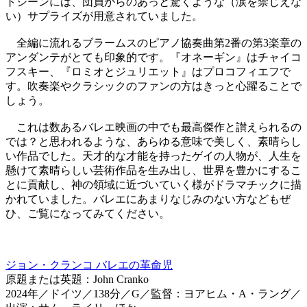
トシーンには、団員からのあっと驚くような（涙を禁じえな
い）サプライズが用意されていました。
全編に流れるブラームスのピアノ協奏曲第2番の第3楽章の
アンダンテがとても印象的です。『オネーギン』はチャイコ
フスキー、『ロミオとジュリエット』はプロコフィエフで
す。吹奏楽やクラシックのファンの方はきっと心躍ることで
しょう。
これは数あるバレエ映画の中でも最高傑作と讃えられるの
では？と思われるような、あらゆる意味で美しく、素晴らし
い作品でした。天才的な才能を持ったゲイの人物が、人生を
懸けて素晴らしい芸術作品を生み出し、世界を豊かにするこ
とに貢献し、神の領域に近づいていく様がドラマチックに描
かれていました。バレエにあまりなじみのない方などもぜ
ひ、ご覧になってみてください。
ジョン・クランコ バレエの革命児
原題または英題：John Cranko
2024年／ドイツ／138分／G／監督：ヨアヒム・A・ラング／