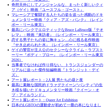
奇想天外にしてノンジャンルな、まったく新しいクィ
ア（ゲイ）映画『ユースフル・ゴースト』
マレーシアで奮闘する人たちの姿を追った感動のドキ
ュメンタリー映画『クィア・アズ・パンク』（レイン
ボー・リール東京）
最高にパンクでエロティックなBruce LaBruce版『テオ
レマ』：映画『来訪者』（レインボー・リール東京）
恋する男子たちの姿に胸キュン…心に残る名作映画
『せき止められた水』（レインボー・リール東京）
ゲイの警官が主人公のセクシーなクライム・ラブスト
ーリー『ボディ・ブロー』（レインボー・リール東京
2026）
当事者でなければ作り得ない、トランスジェンダーの
リアルに迫った傑作短編映画『トランジット・デイ
ズ』
アート展レポート：2人展 男たちの昼と夜
最高に素敵な国⺠的ドラァグクイーン“パンティ”の生
き様を描いたドキュメンタリー映画『クイーン・オ
ブ・アイルランド』
アート展レポート：Queer Art Exhibition
日本のLGBTQの運動史が初めて一冊の本になりまし