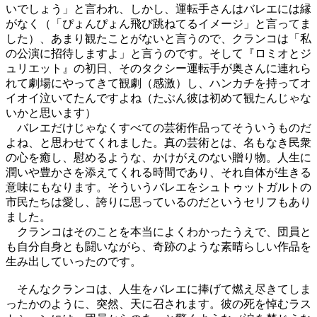
いでしょう」と言われ、しかし、運転手さんはバレエには縁
がなく（「ぴょんぴょん飛び跳ねてるイメージ」と言ってま
した）、あまり観たことがないと言うので、クランコは「私
の公演に招待しますよ」と言うのです。そして『ロミオとジ
ュリエット』の初日、そのタクシー運転手が奥さんに連れら
れて劇場にやってきて観劇（感激）し、ハンカチを持ってオ
イオイ泣いてたんですよね（たぶん彼は初めて観たんじゃな
いかと思います）
バレエだけじゃなくすべての芸術作品ってそういうものだ
よね、と思わせてくれました。真の芸術とは、名もなき民衆
の心を癒し、慰めるような、かけがえのない贈り物。人生に
潤いや豊かさを添えてくれる時間であり、それ自体が生きる
意味にもなります。そういうバレエをシュトゥットガルトの
市民たちは愛し、誇りに思っているのだというセリフもあり
ました。
クランコはそのことを本当によくわかったうえで、団員と
も自分自身とも闘いながら、奇跡のような素晴らしい作品を
生み出していったのです。
そんなクランコは、人生をバレエに捧げて燃え尽きてしま
ったかのように、突然、天に召されます。彼の死を悼むラス