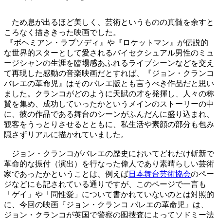
ため息が出るほど美しく、芸術というものの真髄を余すと
ころなく描ききった映画でした。
『ボヘミアン・ラプソディ』や『ロケットマン』が伝説的
な世界的スターとして愛されるバイセクシュアル男性のミュ
ージシャンの生涯を臨場感あふれるライブシーンなどを交え
て再現した感動の音楽映画だとすれば、『ジョン・クランコ
バレエの革命児』はそのバレエ版とも言うべき作品だと思い
ました。クランコがどのように天賦の才を発揮し、人々の称
賛を集め、成功していったかというメインのストーリーの中
に、彼の作品である舞台のシーンがふんだんに盛り込まれ、
観客をうっとりさせるとともに、私生活や素顔の部分も包み
隠さずリアルに描かれていました。
ジョン・クランコがバレエの歴史においてどれだけ斬新で
革命的な振付（演出）を行なった偉人であり素晴らしい芸術
家であったかということは、例えば
日本舞台芸術協会
のペー
ジなどにも記されている通りですが、このページで一言も
「ゲイ」や「同性愛」について書かれていないのとは対照的
に、今回の映画『ジョン・クランコ バレエの革命児』は、
ジョン・クランコが英国で警察の囮捜査によってソドミー法