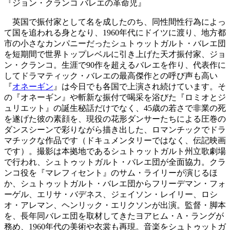
英国で振付家として名を成したのち、同性間性行為によっ
て国を追われる身となり、1960年代にドイツに渡り、地方都
市の小さなカンパニーだったシュトゥットガルト・バレエ団
を短期間で世界トップレベルに引き上げた天才振付家、ジョ
ン・クランコ。生涯で90作を超えるバレエを作り、代表作に
してドラマティック・バレエの最高傑作との呼び声も高い
『
オネーギン
』は今日でも各国で上演され続けています。そ
の『オネーギン』や斬新な振付で喝采を浴びた『ロミオとジ
ュリエット』の誕生秘話だけでなく、45歳の若さで非業の死
を遂げた彼の素顔を、現役の花形ダンサーたちによる圧巻の
ダンスシーンで彩りながら描き出した、ロマンチックでドラ
マチックな作品です（ドキュメンタリーではなく、伝記映画
です）。撮影は本拠地であるシュトゥットガルト州立歌劇場
で行われ、シュトゥットガルト・バレエ団が全面協力。クラ
ンコ役を『マレフィセント』のサム・ライリーが演じるほ
か、シュトゥットガルト・バレエ団からフリーデマン・フォ
ーゲル、エリサ・バデネス、ジェイソン・レイリー、ロシ
オ・アレマン、ヘンリック・エリクソンが出演。監督・脚本
を、長年同バレエ団を取材してきたヨアヒム・A・ラングが
務め、1960年代の美術や衣裳も再現。音楽をシュトゥットガ