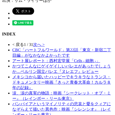
出演：サム・ライリーほか
INDEX
< 戻る
1 / 31
次へ >
CBC「ハートフルワールド」第22話「東京・新宿二丁
目編」がなかなかよかったです
アート展レポート：西村宏堂展「Cells - 細胞 -」
かつてこんなにゲイゲイしいバレエがあったでしょう
か…ベルリン国立バレエ『ヌレエフ』レビュー
メキシコから届いたハッピーでキラキラなトランス・
ドキュメンタリー映画『きっと青春大革命！カルラ８
年の記録』
涙、涙の真実の物語：映画『シークレット・オブ・ミ
ー』（レインボー・リール東京）
バンパイアというマイノリティの悲哀と愛をクィアに
なぞらえて描いた異色作：映画『シレンシオ』（レイ
ンボー・リール東京）