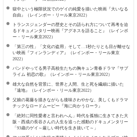
獄中という極限状況でのゲイの純愛を描いた映画『大いなる
自由』（レインボー・リール東京2022）
トランスジェンダーの歴史とその語られ方について再考を迫
るドキュメンタリー映画『アグネスを語ること』（レインボ
ー・リール東京2022）
「第三の性」「文化の盗用」そして…1秒たりとも目が離せな
い映画『フィンランディア』（レインボー・リール東京
2022）
バンドやってる男子高校生たちの胸キュン青春ドラマ『サブ
ライム 初恋の歌』（レインボー・リール東京2022）
雄大な自然を背景に、世界と人間、生と死を繊細に描いた
『遠地』（レインボー・リール東京2022）
父娘の葛藤を描きながらも後味さわやかな、美しくもドラマ
チックなロードムービー『海に向かうローラ』
「絶対に同性愛者と言われへん」時代を孤独に生きてきた大
阪・西成の長谷さんの人生を追った感動のドキュメンタリー
「93歳のゲイ～厳しい時代を生き抜いて～」