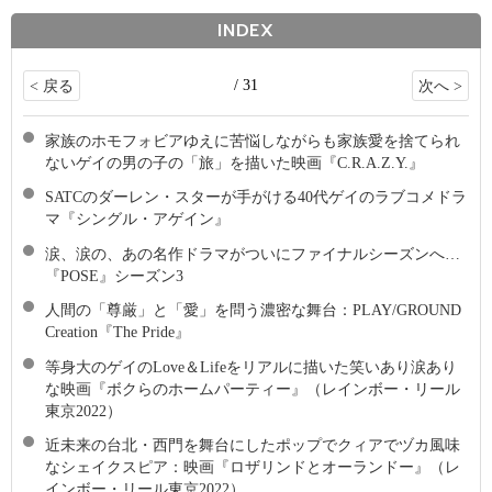
INDEX
/ 31
< 戻る
次へ >
家族のホモフォビアゆえに苦悩しながらも家族愛を捨てられ
ないゲイの男の子の「旅」を描いた映画『C.R.A.Z.Y.』
SATCのダーレン・スターが手がける40代ゲイのラブコメドラ
マ『シングル・アゲイン』
涙、涙の、あの名作ドラマがついにファイナルシーズンへ…
『POSE』シーズン3
人間の「尊厳」と「愛」を問う濃密な舞台：PLAY/GROUND
Creation『The Pride』
等身大のゲイのLove＆Lifeをリアルに描いた笑いあり涙あり
な映画『ボクらのホームパーティー』（レインボー・リール
東京2022）
近未来の台北・西門を舞台にしたポップでクィアでヅカ風味
なシェイクスピア：映画『ロザリンドとオーランドー』（レ
インボー・リール東京2022）