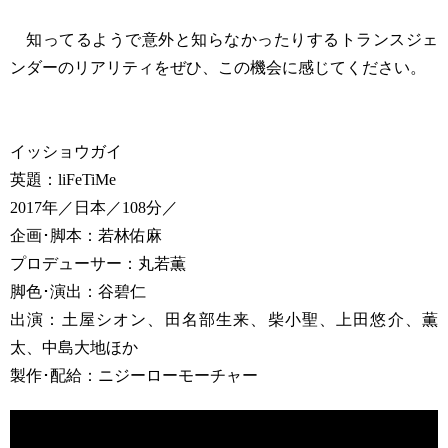
知ってるようで意外と知らなかったりするトランスジェ
ンダーのリアリティをぜひ、この機会に感じてください。
イッショウガイ
英題：liFeTiMe
2017年／日本／108分／
企画･脚本：若林佑麻
プロデューサー：丸若薫
脚色･演出：谷碧仁
出演：土屋シオン、田名部生来、柴小聖、上田悠介、薫
太、中島大地ほか
製作･配給：ニジーローモーチャー