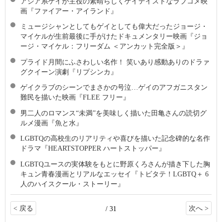
アジア系ゲイが主役の素晴らしくゲイテイストなラブコメ映
画『ファイアー・アイランド』
ミュージシャンとしてもゲイとしても偉大だったジョージ・
マイケルが生前最後に手がけたドキュメンタリー映画『ジョ
ージ・マイケル：フリーダム ＜アンカット完全版＞』
プライド月間にふさわしい名作！ 笑いあり感動ありのドラァ
グクイーン演劇『リプシンカ』
ゲイクラブのシーンでまさかの号泣…ゲイのアフガニスタン
難民を描いた映画『FLEE フリー』
男二人のロマンス“未満”を美味しく描いた田亀さんの読切グ
ルメ漫画『魚と水』
LGBTQの高校生のリアリティや喜びを描いた記念碑的な名作
ドラマ『HEARTSTOPPER ハートストッパー』
LGBTQユースの実体験をもとに野原くろさんが描き下した胸
キュン青春漫画とリアルなエッセイ『トビタテ！LGBTQ＋ 6
人のハイスクール・ストーリー』
< 戻る
次へ >
/ 31